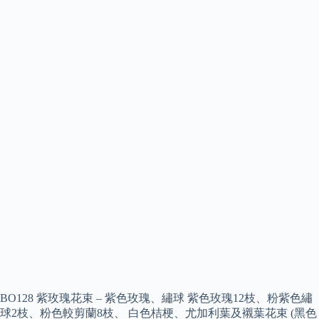
BO128 紫玫瑰花束 – 紫色玫瑰、繡球 紫色玫瑰12枝、粉紫色繡
球2枝、粉色較剪蘭8枝、 白色桔梗、尤加利葉及襯葉花束 (黑色