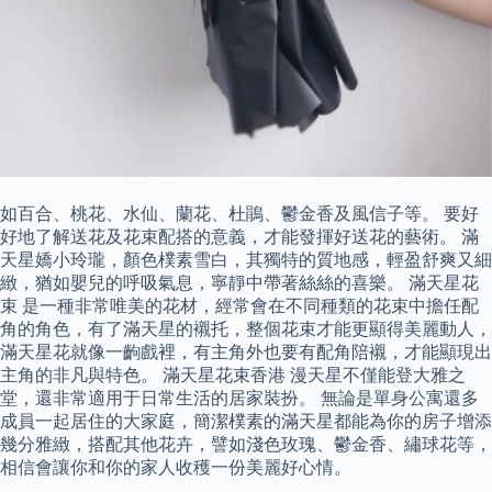
如百合、桃花、水仙、蘭花、杜鵑、鬱金香及風信子等。 要好
好地了解送花及花束配搭的意義，才能發揮好送花的藝術。 滿
天星嬌小玲瓏，顏色樸素雪白，其獨特的質地感，輕盈舒爽又細
緻，猶如嬰兒的呼吸氣息，寧靜中帶著絲絲的喜樂。 滿天星花
束 是一種非常唯美的花材，經常會在不同種類的花束中擔任配
角的角色，有了滿天星的襯托，整個花束才能更顯得美麗動人，
滿天星花就像一齣戲裡，有主角外也要有配角陪襯，才能顯現出
主角的非凡與特色。 滿天星花束香港 漫天星不僅能登大雅之
堂，還非常適用于日常生活的居家裝扮。 無論是單身公寓還多
成員一起居住的大家庭，簡潔樸素的滿天星都能為你的房子增添
幾分雅緻，搭配其他花卉，譬如淺色玫瑰、鬱金香、繡球花等，
相信會讓你和你的家人收穫一份美麗好心情。