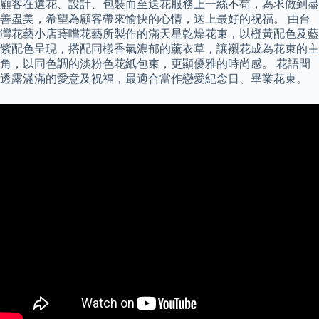
顧客在選花、設計、包裝而至送花服務上一絲不苟，為求做到盡
善盡美，希望為顧客帶來愉快的心情，送上最好的祝福。 由台
灣花藝小店蒔嚐花藝所製作的滿天星乾燥花束，以橙黃配色及藍
紫配色呈現，搭配同樣香氣濃郁的薰衣草，讓襯花成為花束的主
角，以同色調的淡粉色花紙包束，更顯優雅的時尚感。 花語間
透露滿滿的愛意及祝福，最適合當作戀愛紀念日、畢業花束。