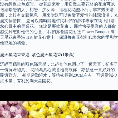
沒有經過染色處理。 從花語來看，用它做主要花材的花束可以
送給暗戀的人、初戀、少女等，這種花花型小巧，非常秀美清
新，比較有文藝氣息，用來贈送可以象徵著愛情的純潔浪漫，充
滿文藝情懷。 您可以隨時隨地咨詢我們的滑移專家在網上訂購
您心目中的畢業花。 無論是哪款花束， 那位快要畢業的人都會
感受到您對他們的心意。 我們亦會隨花附送 Flower Bouquet 滿
天星花束香港 HK 鮮花心意卡，保證每束花都能代表您的愛和對
他或她的驕傲。
滿天星花束香港: 紫色滿天星花束(1米高)
沉靜而穩重的藍色滿天星，比起其他色調少了一種天真，卻多了
一份沉著認真。 花語為真心誠意地喜歡你，亦願意一直好好的
關懷對方。 初期需勤澆水，等植株長到20CM左右，可適當減少
灌水量，有利於滿天星開花。