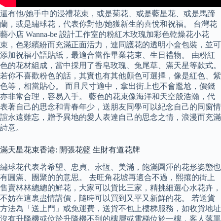
還有他/她手中的浸禮花束，或是菊花、或是藍星花、或是馬蹄
蘭，或是繡球花，代表你對他/她獲新生的喜悅和祝福。 台灣花
藝小店 Wanna-be 設計工作室的粉紅木玫瑰加彩色乾燥花小花
束，色彩繽紛而充滿正面活力，連同護花的透明小盒包裝，並可
添加祝福小語貼紙，最適合當作畢業花束、生日禮物。 由粉紅
色的花材組成，當中採用了香皂玫瑰、兔尾草、滿天星等款式。
若你不喜歡粉色的話，其實也有其他顏色可選擇，像是紅色、紫
色等，相當貼心。 而且尺寸適中，拿出街上也不會尷尬，價錢
亦非常合理，容易入手。 藍色的花束像海洋和天空般浩瀚，代
表著自己的思念和青春年少，送朋友同學可以紀念自己的同窗情
誼永遠難忘，贈予異地的愛人表達自己的思念之情，浪漫而充滿
詩意。
滿天星花束香港: 開張花籃 生財有道花牌
繡球花代表著希望、忠貞、永恆、美滿，飽滿圓渾的花形姿態也
有圓滿、團聚的的意思。 去旺角花墟再適合不過，熙攘的街上
售賣林林總總的鮮花，大家可以貨比三家，精挑細選心水花卉，
不妨在這裏盡情講價，隨時可以買到又平又新鮮的花。 若送貨
方法為「送上門」或免運費，送貨不包上樓梯服務，如收貨地址
沒有升降機或位於升降機不到的樓層或電梯位於一樓，客人落單