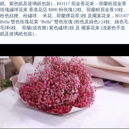
紙、紫色紙及玻璃紙包裝) .. BO117 屈金香花束 – 荷蘭粉屈金香
玫瑰繡球花束 香港花店 $880 粉玫瑰12枝、荷蘭粉屈金香10枝、
粉色桔梗、粉繡球、 米花、荷蘭煙花草3枝 及襯葉花束 .. BO107
Bella 雙色玫瑰花束 “Bella” 雙色玫瑰 (粉色及綠色) 24枝、綠色毛
毛球6枝、 荷蘭(或肯雅) 紫色繡球2枝 及 襯葉花束 (淡紫色手造
紙及玻璃紙包裝) ..