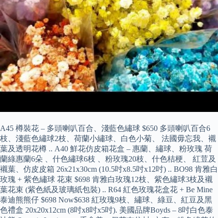
A45 樽裝花 – 多頭喇叭百合、淺藍色繡球 $650 多頭喇叭百合6
枝、淺藍色繡球2枝、荷蘭小繡球、白色小菊、 法國毋忘我、襯
葉及透明花樽 .. A40 鮮花仿皮箱花盒 – 惠蘭、繡球、粉玫瑰 荷
蘭綠惠蘭6朵 、什色繡球6枝 、粉玫瑰20枝、什色桔梗、 紅荳及
襯葉、仿皮皮箱 26x21x30cm (10.5吋x8.5吋x12吋) .. BO98 肯雅白
玫瑰 + 紫色繡球 花束 $698 肯雅白玫瑰12枝、紫色繡球3枝及襯
葉花束 (紫色紙及玻璃紙包裝) .. R64 紅色玫瑰花盒花 + Be Mine
泰迪熊熊仔 $698 Now$638 紅玫瑰9枝、繡球、綠豆、紅豆及黑
色禮盒 20x20x12cm (8吋x8吋x5吋). 美國品牌Boyds – 8吋白色泰