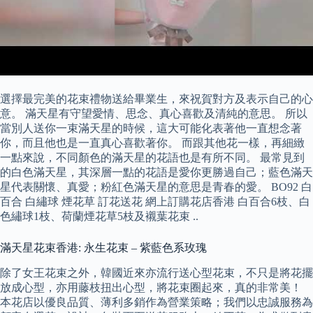
選擇最完美的花束禮物送給畢業生，來祝賀對方及表示自己的心
意。 滿天星有守望愛情、思念、真心喜歡及清純的意思。 所以
當別人送你一束滿天星的時候，這大可能化表著他一直想念著
你，而且他也是一直真心喜歡著你。 而跟其他花一樣，再細緻
一點來說，不同顏色的滿天星的花語也是有所不同。 最常見到
的白色滿天星，其深層一點的花語是愛你更勝過自己；藍色滿天
星代表關懷、真愛；粉紅色滿天星的意思是青春的愛。 BO92 白
百合 白繡球 煙花草 訂花送花 網上訂購花店香港 白百合6枝、白
色繡球1枝、荷蘭煙花草5枝及襯葉花束 ..
滿天星花束香港: 永生花束 – 紫藍色系玫瑰
除了女王花束之外，韓國近來亦流行送心型花束，不只是將花擺
放成心型，亦用藤枝扭出心型，將花束圈起來，真的非常美！
本花店以優良品質、薄利多銷作為營業策略；我們以忠誠服務為