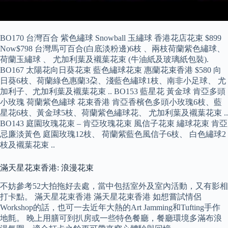
BO170 台灣百合 紫色繡球 Snowball 玉繡球 香港花店花束 $899
Now$798 台灣馬可百合(白底淡粉邊)6枝 、兩枝荷蘭紫色繡球、
荷蘭玉繡球 、 尤加利葉及襯葉花束 (牛油紙及玻璃紙包裝).
BO167 太陽花向日葵花束 藍色繡球花束 惠蘭花束香港 $580 向
日葵6枝、荷蘭綠色惠蘭3朶、淺藍色繡球1枝、南非小足球、 尤
加利子、尤加利葉及襯葉花束 .. BO153 藍星花 黃金球 肯亞多頭
小玫瑰 荷蘭紫色繡球 花束香港 肯亞香檳色多頭小玫瑰6枝、藍
星花6枝、黃金球5枝、荷蘭紫色繡球花、 尤加利葉及襯葉花束 ..
BO143 庭園玫瑰花束 – 肯亞玫瑰花束 風信子花束 繡球花束 肯亞
忌廉淡黃色 庭園玫瑰12枝、 荷蘭紫藍色風信子6枝、 白色繡球2
枝及襯葉花束 ..
滿天星花束香港: 浪漫花束
不妨參考52大拍拖好去處，當中包括室外及室內活動，又有影相
打卡點。 滿天星花束香港 滿天星花束香港 如想嘗試情侶
Workshop的話，也可一去近年大熱的Art Jamming和Tufting手作
地氈。 晚上用膳可到扒房或一些特色餐廳，餐廳環境多滿布浪