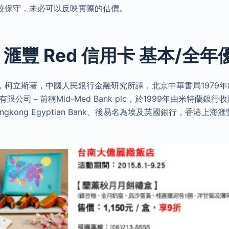
較保守，未必可以反映實際的估價。
 滙豐 Red 信用卡 基本/全年
，柯立斯著，中國人民銀行金融研究所譯，北京中華書局1979年
公司－前稱Mid-Med Bank plc，於1999年由米特蘭銀行收
gkong Egyptian Bank、後易名為埃及英國銀行，香港上海滙