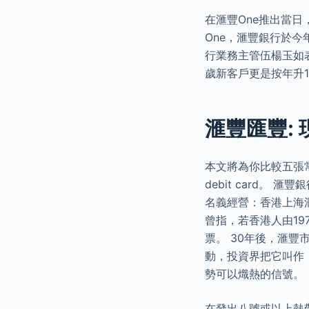
在滙豐One推出當日
One，滙豐銀行於今
行業務主管伍楊玉如表
歲新客戶更是按年升1
滙豐匯豐:
本文將為你比較五張常
debit card。
名義經營：香港上海滙豐
曾指，若香港人由19
票。 30年後，滙豐
動，投資界把它叫作
勢可以熾熱的信號。
在發出八號或以上熱