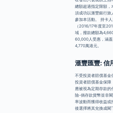
總額超過指定限額，
須成功以滙豐銀行旅
參加本活動。 持卡人
（2016/17年度
域，撥款總額為4,66
60,000人受惠，
4,770萬港元。
滙豐匯豐: 
不受投資者賠償基金
投資者賠償基金保障
應被視為定期存款的
險-倘存款貨幣並非
率波動而獲得收益或
後選擇將其兌換成閣