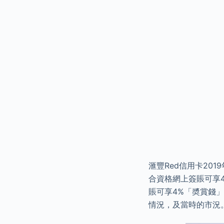
滙豐Red信用卡201
合資格網上簽賬可享4
賬可享4%「奬賞錢
情況，及當時的市況