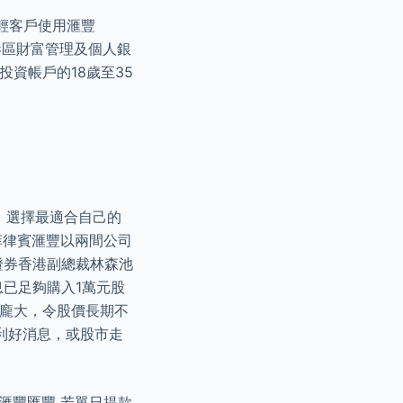
年輕客戶使用滙豐
港區財富管理及個人銀
投資帳戶的18歲至35
用，選擇最適合自己的
目前菲律賓滙豐以兩間公司
林證券香港副總裁林森池
息已足夠購入1萬元股
值龐大，令股價長期不
利好消息，或股市走
滙豐匯豐 若單日提款