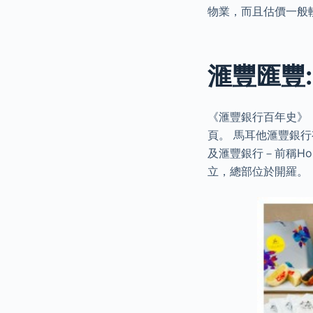
物業，而且估價一般
滙豐匯豐:
《滙豐銀行百年史》
頁。 馬耳他滙豐銀行有限
及滙豐銀行－前稱Hon
立，總部位於開羅。