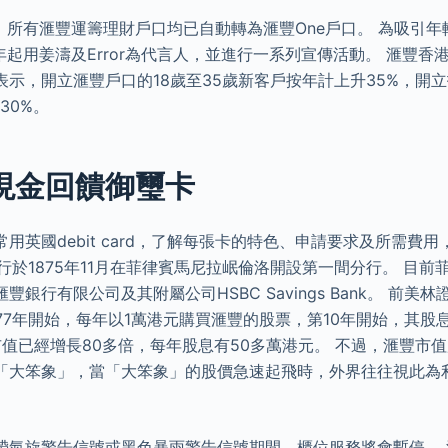
，所有滙豐運籌理財戶口均已自動轉為滙豐One戶口。 為吸引
年起用姜濤及Error為代言人，並進行一系列宣傳活動。 滙豐香
示，開立滙豐戶口的18歲至35歲新客戶按年計上升35%，開立
30%。
 現金回饋御璽卡
用英國debit card，了解每張卡的特色、申請要求及所需費
 滙豐銀行於1875年11月在菲律賓馬尼拉岷倫洛開設第一間分行。 
銀行有限公司及其附屬公司HSBC Savings Bank。 前美
77年開始，每年以1萬港元購買滙豐的股票，第10年開始，其股
市值已經增長80多倍，每年股息有50多萬港元。 不過，滙豐市
「大笨象」，當「大笨象」的股價急速起飛時，外界往往視此為
帶氣旋警告信號或黑色暴雨警告信號期間，櫃位服務將會暫停。 