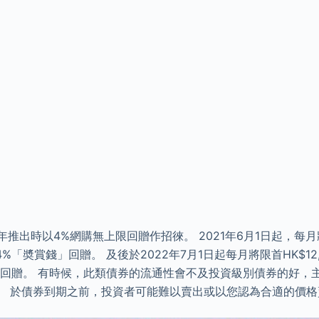
9年推出時以4%網購無上限回贈作招徠。 2021年6月1日起，每月將
%「奬賞錢」回贈。 及後於2022年7月1日起每月將限首HK$12
」回贈。 有時候，此類債券的流通性會不及投資級別債券的好，
。 於債券到期之前，投資者可能難以賣出或以您認為合適的價格