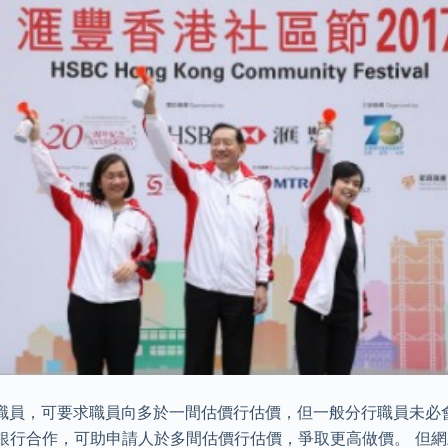
職員，可要求職員向多於一間估價行估價，但一般分行職員未必
和各大銀行合作，可助申請人於多間估價行估價，爭取更高做價。 但