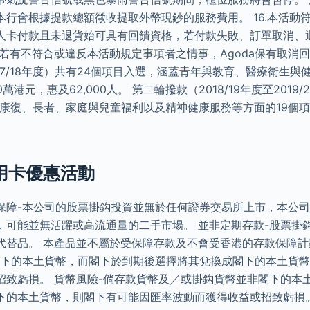
本行會根據提款總額徵收提取外幣現鈔的服務費用。 16.本活動
人卡付款且未退貨始可具有回饋資格，若付款失敗、訂單取消、
若有不符合或違反本活動規定事項者之情事，Agoda保有取消回
至2017/18年度）共有24個項目入選，涵蓋青年與教育、醫療衛生
0萬港元，惠及62,000人。 第二輪撥款（2018/19年度至2019
涵蓋康復、長者、家庭與兒童福利以及精神健康服務等方面的19個
信用卡優惠活動
保障-本公司的股票掛鈎投資並無於任何證券交易所上市，本公
，可能並無活躍或高流通量的二手市場。 並非定期存款-股票掛
代替品。 本產品並不屬於受保障存款及不會受香港的存款保障計
閣下的本土貨幣，而閣下於到期後選擇將其兌換成閣下的本土貨
招致虧損。 貨幣風險-倘存款貨幣及／或掛鈎貨幣並非閣下的本
下的本土貨幣，則閣下有可能因匯率波動而獲得收益或招致虧損