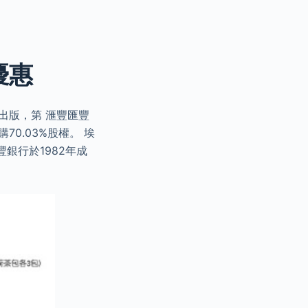
優惠
出版，第 滙豐匯豐
購70.03%股權。 埃
豐銀行於1982年成