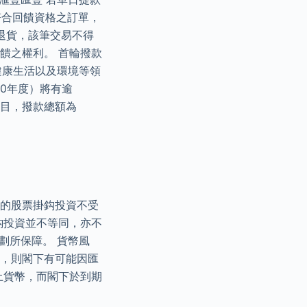
符合回饋資格之訂單，
退貨，該筆交易不得
饋之權利。 首輪撥款
與健康生活以及環境等領
/20年度）將有逾
項目，撥款總額為
司的股票掛鈎投資不受
鈎投資並不等同，亦不
劃所保障。 貨幣風
幣，則閣下有可能因匯
土貨幣，而閣下於到期
。