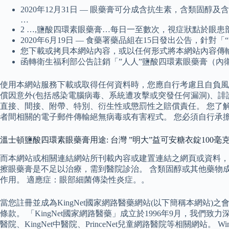
2020年12月31日 — 眼藥膏可分成含抗生素，含類
…
2 …,鹽酸四環素眼藥膏…每日一至數次，視症狀點於眼患
2020年6月19日 — 食藥署藥品組在15日發出公告，針對「“溫士頓”
您下載或拷貝本網站內容，或以任何形式將本網站內容傳
函轉衛生福利部公告註銷「”人人”鹽酸四環素眼藥膏（內衛
使用本網站服務下載或取得任何資料時，您應自行考慮且自負風
償因意外(包括感染電腦病毒、系統遭攻擊或突發任何漏洞)、
直接、間接、附帶、特別、衍生性或懲罰性之賠償責任。 您了
者間相關的電子郵件傳輸絕無病毒或有害程式。 您必須自行承
溫士頓鹽酸四環素眼藥膏用途: 台灣 ”明大”益可安糖衣錠100毫
而本網站或相關連結網站所刊載內容或建置連結之網頁或資料，
擦眼藥膏是不足以治療，需到醫院診治。 含類固醇或其他藥物成分的傷口，則完
作用。 適應症：眼部細菌傳染性炎症。。
當您註冊並成為KingNet國家網路醫藥網站(以下簡稱本網
條款。 「KingNet國家網路醫藥」成立於1996年9月，我們致力深
醫院、KingNet中醫院、PrinceNet兒童網路醫院等相關網站。 W