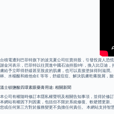
台積電遭到巴菲特旗下的波克夏公司狂賣持股，引發投資人恐慌，拖
謝金河表示，巴菲特以往買進中國石油持股8年，換入比亞迪，
膚給予立即得舒緩甚至脫皮的肌膚，也可以直接塗抹得到滋潤。
林、水楊酸和維他命E 等等，舒緩痘痘、解決肌膚乾癢脫屑，
溫士頓鹽酸四環素眼藥膏用途: 相關新聞
本公司有權隨時修訂本隱私權聲明及相關告知事項，並得於修
本網站有權因下列因素，包括但不限於系統修復、軟硬體更新、
您或任何第三方對於服務變更不負擔任何責任。 本網站支持智