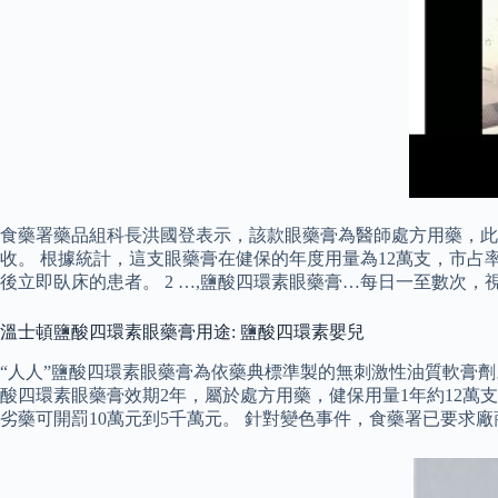
食藥署藥品組科長洪國登表示，該款眼藥膏為醫師處方用藥，此
收。 根據統計，這支眼藥膏在健保的年度用量為12萬支，市占
後立即臥床的患者。 2 …,鹽酸四環素眼藥膏…每日一至數次，
溫士頓鹽酸四環素眼藥膏用途: 鹽酸四環素嬰兒
“人人”鹽酸四環素眼藥膏為依藥典標準製的無刺激性油質軟膏劑
酸四環素眼藥膏效期2年，屬於處方用藥，健保用量1年約12
劣藥可開罰10萬元到5千萬元。 針對變色事件，食藥署已要求廠