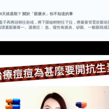
28天就過期？ 關於「眼藥水」你不知道的事
，打開蓋子再將頭稍往前傾，將下眼瞼輕輕往下拉，將藥膏管置於眼前
th Oint 四環素眼藥膏一、適應症： 急、慢性角膜炎、砂眼、一般眼