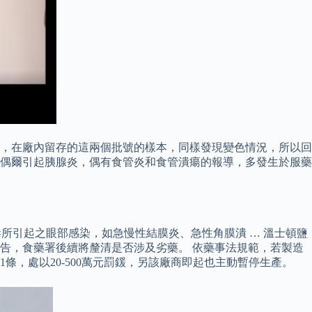
，在廠內留存的這兩個批號的樣本，同樣發現變色情況，所以回
，偶爾引起胰腺炎，偶有食管炎和食管潰瘍的報導，多發生於服藥
所引起之眼部感染，如急慢性結膜炎、急性角膜潰 … 溫士頓鹽
報告，食藥署後續將釐清是否涉及劣藥。 依藥事法規範，若製造
1條，處以20-500萬元罰鍰，另該廠商即起也主動暫停生產。