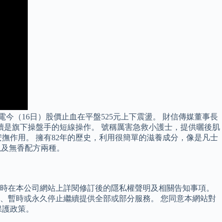
今（16日）股價止血在平盤525元上下震盪。 財信傳媒董事長
讀是旗下操盤手的短線操作。 號稱厲害急救小護士，提供曬後肌
撫作用。 擁有82年的歷史，利用很簡單的滋養成分，像是凡士
以及無香配方兩種。
隨時在本公司網站上詳閱修訂後的隱私權聲明及相關告知事項。
、暫時或永久停止繼續提供全部或部分服務。 您同意本網站對
保護政策。