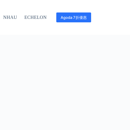
NHAU
ECHELON
Agoda 7折優惠