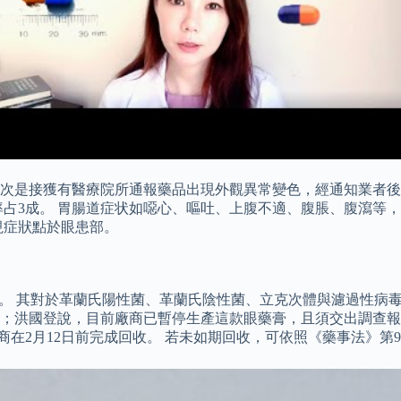
次是接獲有醫療院所通報藥品出現外觀異常變色，經通知業者後
率占3成。 胃腸道症状如噁心、嘔吐、上腹不適、腹脹、腹瀉等
視症狀點於眼患部。
。 其對於革蘭氏陽性菌、革蘭氏陰性菌、立克次體與濾過性病毒
萬支；洪國登說，目前廠商已暫停生產這款眼藥膏，且須交出調查
商在2月12日前完成回收。 若未如期回收，可依照《藥事法》第9