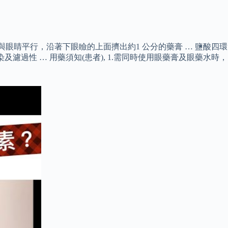
與眼睛平行，沿著下眼瞼的上面擠出約1 公分的藥膏 … 鹽酸四環
睛感染及濾過性 … 用藥須知(患者), 1.需同時使用眼藥膏及眼藥水時，