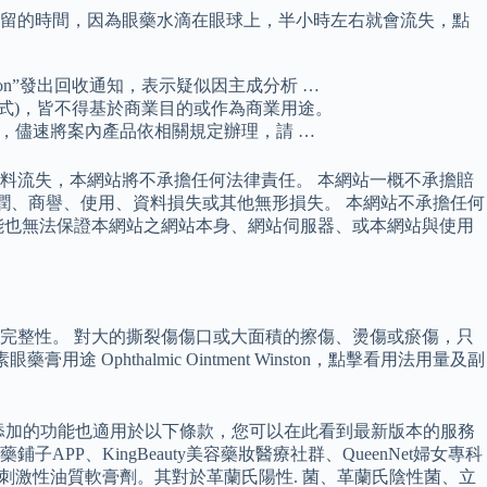
球停留的時間，因為眼藥水滴在眼球上，半小時左右就會流失，點
“Winston”發出回收通知，表示疑似因主成分析 …
式)，皆不得基於商業目的或作為商業用途。
員，儘速將案內產品依相關規定辦理，請 …
料流失，本網站將不承擔任何法律責任。 本網站一概不承擔賠
潤、商譽、使用、資料損失或其他無形損失。 本網站不承擔任何
能也無法保證本網站之網站本身、網站伺服器、或本網站與使用
完整性。 對大的撕裂傷傷口或大面積的擦傷、燙傷或瘀傷，只
Ophthalmic Ointment Winston，點擊看用法用量及副
何新添加的功能也適用於以下條款，您可以在此看到最新版本的服務
APP、KingBeauty美容藥妝醫療社群、QueenNet婦女專科
藥典標準製成的無刺激性油質軟膏劑。其對於革蘭氏陽性. 菌、革蘭氏陰性菌、立