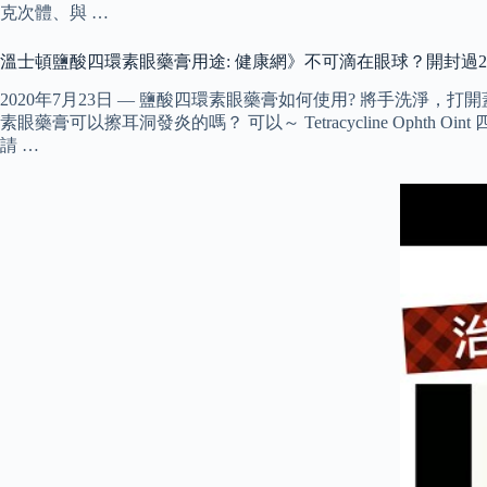
克次體、與 …
溫士頓鹽酸四環素眼藥膏用途: 健康網》不可滴在眼球？開封過
2020年7月23日 — 鹽酸四環素眼藥膏如何使用? 將手洗淨
素眼藥膏可以擦耳洞發炎的嗎？ 可以～ Tetracycline Oph
請 …