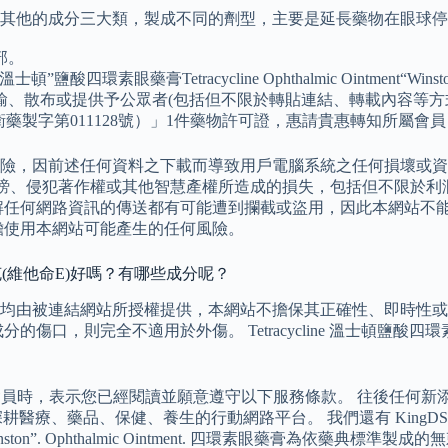
固醇及含其他的成分三大類，製成不同的劑型，主要是延長藥物在眼
部。
鹽酸四環素眼藥膏Tetracycline Ophthalmic Ointment
輸、散布或提供予公眾者(包括但不限於轉貼連結、轉載內容等方
藥製字第011128號）」1件藥物許可證，惠請貴惠轉知所屬會
險，因前述任何資料之下載而導致用戶電腦系統之任何損壞或資
誹謗、侵犯著作權或其他智慧產權所造成的損失，包括但不限於利
解任何網路資訊的傳送都有可能遭到攔截或盜用，因此本網站不
擔使用本網站可能產生的任何風險。
克(維他命E)好嗎？有哪些成分呢？
均由被連結網站所授權提供，本網站不擔保其正確性、即時性或
全不適用於外傷。 Tetracycline 溫士頓鹽酸四環素眼藥膏用途 
站)之會員時，表示您已經閱讀並願意遵守以下服務條款。 往後任
耕醫療、藥品、保健、養生的行動網路平台。 我們還有 KingDS藥鋪子
inston”. Ophthalmic Ointment. 四環素眼藥膏為依