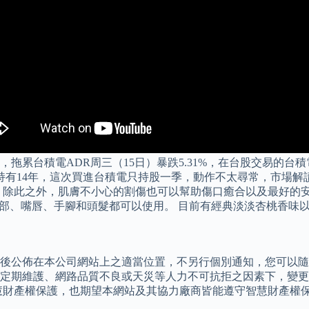
累台積電ADR周三（15日）暴跌5.31%，在台股交易的台積電
持有14年，這次買進台積電只持股一季，動作不太尋常，市場解
 除此之外，肌膚不小心的割傷也可以幫助傷口癒合以及最好的安
臉部、嘴唇、手腳和頭髮都可以使用。 目前有經典淡淡杏桃香味
訂後公佈在本公司網站上之適當位置，不另行個別通知，您可以
定期維護、網路品質不良或天災等人力不可抗拒之因素下，變更
慧財產權保護，也期望本網站及其協力廠商皆能遵守智慧財產權