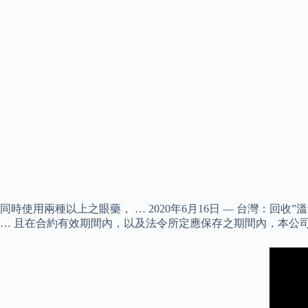
同時使用兩種以上之眼藥， … 2020年6月16日 — 台灣：回收”溫士頓”鹽
… 且在合約有效期間內，以及法令所定應保存之期間內，本公