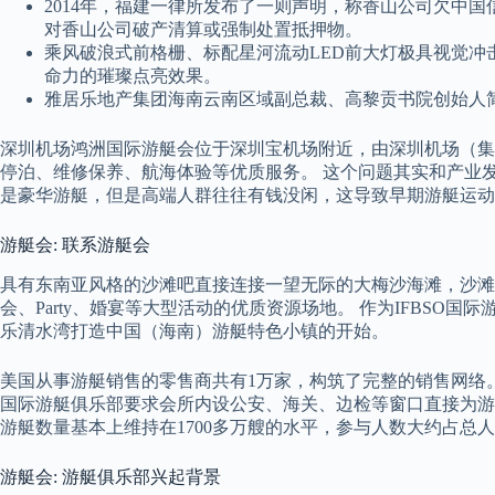
2014年，福建一律所发布了一则声明，称香山公司欠中
对香山公司破产清算或强制处置抵押物。
乘风破浪式前格栅、标配星河流动LED前大灯极具视觉冲
命力的璀璨点亮效果。
雅居乐地产集团海南云南区域副总裁、高黎贡书院创始人简
深圳机场鸿洲国际游艇会位于深圳宝机场附近，由深圳机场（集团
停泊、维修保养、航海体验等优质服务。 这个问题其实和产业
是豪华游艇，但是高端人群往往有钱没闲，这导致早期游艇运动
游艇会: 联系游艇会
具有东南亚风格的沙滩吧直接连接一望无际的大梅沙海滩，沙滩
会、Party、婚宴等大型活动的优质资源场地。 作为IFBSO
乐清水湾打造中国（海南）游艇特色小镇的开始。
美国从事游艇销售的零售商共有1万家，构筑了完整的销售网络。
国际游艇俱乐部要求会所内设公安、海关、边检等窗口直接为游
游艇数量基本上维持在1700多万艘的水平，参与人数大约占总人口
游艇会: 游艇俱乐部兴起背景