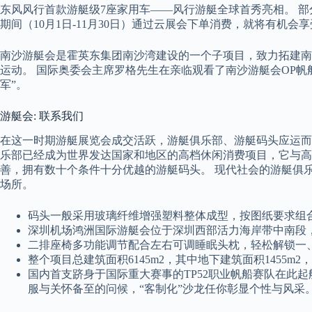
东风风行首款游艇级7座家用车——风行游艇全球首秀亮相。 部
期间（10月1日-11月30日）通过云展会下单消费，就将有机
南沙游艇会是霍英东集团南沙湾建设的一个子项目，致力拓建南
运动。 国际奥委会主席罗格先生在亲临观看了南沙游艇会OP
军”。
游艇会: 联系我们
在这一时期游艇展览会成交活跃，游艇俱乐部、游艇码头应运而生
乐部已经成为世界发达国家和地区的高档休闲消费项目，它与高
善，拥有数十个条件十分优越的游艇码头。 现代社会的游艇俱
场所。
码头一般采用玻璃纤维增强塑料整体成型，按图纸要求组
深圳机场鸿洲国际游艇会位于深圳西部活力海岸带中南段
二排座椅多功能调节配合左右可调睡眠头枕，轻松解锁一、
整个项目总建筑面积6145m2，其中地下建筑面积1455m2，
国内首支跻身于国际重大赛事的TP52职业帆船赛队在此起航，“
服与关怀备至的问候，“客制化”沙龙任你彰显个性与风采