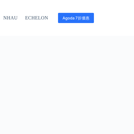
NHAU
ECHELON
Agoda 7折優惠