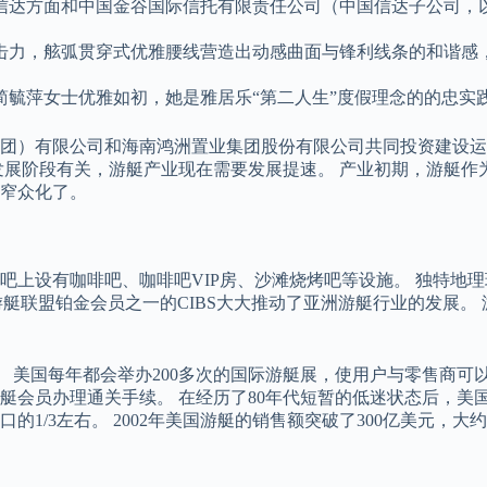
国信达方面和中国金谷国际信托有限责任公司（中国信达子公司，以
击力，舷弧贯穿式优雅腰线营造出动感曲面与锋利线条的和谐感，
毓萍女士优雅如初，她是雅居乐“第二人生”度假理念的的忠实
）有限公司和海南鸿洲置业集团股份有限公司共同投资建设运营，
发展阶段有关，游艇产业现在需要发展提速。 产业初期，游艇作
窄众化了。
吧上设有咖啡吧、咖啡吧VIP房、沙滩烧烤吧等设施。 独特地
国际游艇联盟铂金会员之一的CIBS大大推动了亚洲游艇行业的发展
 美国每年都会举办200多次的国际游艇展，使用户与零售商可
艇会员办理通关手续。 在经历了80年代短暂的低迷状态后，美
的1/3左右。 2002年美国游艇的销售额突破了300亿美元，