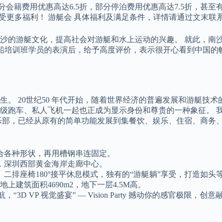
分会籍费用优惠高达6.5折，部分停泊费用优惠高达7.5折，甚
会享受更多福利！ 游艇会 具体福利及满足条件，详情请通过文末
沙的游艇文化，提高社会对游艇和水上运动的兴趣。 就此，南
帆船培训班学员的表演后，给予高度评价，表示很开心看到中国的
。 20世纪50 年代开始，随着世界经济的普遍发展和游艇技
级跑车、私人飞机一起也正成为显示身份和尊贵的一种象征。 
乐部，已经从原有的简单功能发展到集餐饮、娱乐、住宿、商务
合各种形状，再用槽钢串连固定。
，深圳西部黄金海岸走廊中心。
二排座椅180°接平休息模式，独有的“游艇躺”享受，打造如
地上建筑面积4690m2，地下一层4.5M高。
3D VP 视觉盛宴” — Vision Party 撼动你的感官
。