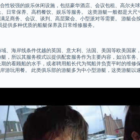
合性较强的娱乐休闲设施，包括豪华酒店、会议包租、高尔夫球
长、日常保养、高档餐饮、娱乐等服务。 这类游艇一般都是大尺
足商务、会议、谈判、高层聚会、小型派对等需要。 游艇会按照
会员提供多种优质的船艇保养及日常维修服务。
域、海岸线条件优越的英国、意大利、法国、美国等欧美国家，这
游艇，所以其服务模式以提供配套服务作为主要内容，如泊车务
长期的看顾船的水手，或者聘用船长代为驾船并负责平时的维修
岸游玩用餐。 此类俱乐部的游艇多为中小型游艇，这类游艇以