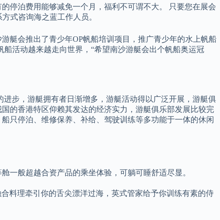
至有的停泊费用能够减免一个月，福利不可谓不大。 只要您在展会
联系方式咨询海之蓝工作人员。
沙游艇会推出了青少年OP帆船培训项目，推广青少年的水上帆船
帆船活动越来越走向世界，“希望南沙游艇会出个帆船奥运冠
术的进步，游艇拥有者日渐增多，游艇活动得以广泛开展，游艇俱
我国的香港特区仰赖其发达的经济实力，游艇俱乐部发展比较完
、船只停泊、维修保养、补给、驾驶训练等多功能于一体的休闲
头等舱一般超越合资产品的乘坐体验，可躺可睡舒适尽显。
极限，创意融合料理牵引你的舌尖漂洋过海，英式管家给予你训练有素的侍