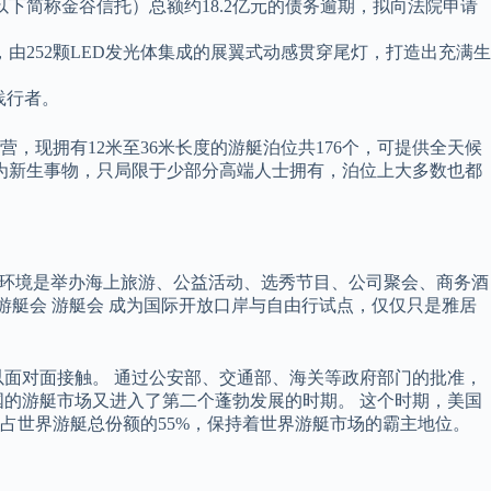
下简称金谷信托）总额约18.2亿元的债务逾期，拟向法院申请
由252颗LED发光体集成的展翼式动感贯穿尾灯，打造出充满生
践行者。
现拥有12米至36米长度的游艇泊位共176个，可提供全天候
为新生事物，只局限于少部分高端人士拥有，泊位上大多数也都
理环境是举办海上旅游、公益活动、选秀节目、公司聚会、商务酒
。 游艇会 游艇会 成为国际开放口岸与自由行试点，仅仅只是雅居
以面对面接触。 通过公安部、交通部、海关等政府部门的批准，
国的游艇市场又进入了第二个蓬勃发展的时期。 这个时期，美国
大约占世界游艇总份额的55%，保持着世界游艇市场的霸主地位。