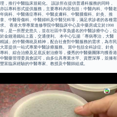
理，推行中醫臨床規範化。 該診所在提供普通科服務的同時，
亦以專科形式提供服務，主要專科內容包括：中醫內科、中醫老
年病科、中醫痛症專科、中醫皮膚科、中醫腫瘤科、針灸、推
拿、中醫骨傷科、中醫婦科及中醫兒科等，滿足求診者的各種需
求。 香港大學專業進修學院中醫臨床中心及中藥房成立於1998
年，是一所歷史悠久，並在社區中享負盛名的中醫診療中心，位
於金鐘港鐵站上蓋，交通便利。 本中心弘揚「專病專治，大醫
精誠」的中醫傳統及精神，配合社會對中醫服務的需求，為市民
大眾提供一站式專業中醫診療服務。 當中包括全科診症、針灸
專科、綜合治療及足底反射治療等，優秀的中醫藥團隊均獲香港
中醫藥管理委員會認可，由多位具專業水平、資歷深厚，並擁有
豐富臨床經驗的中醫專家、教授及中醫師組成。