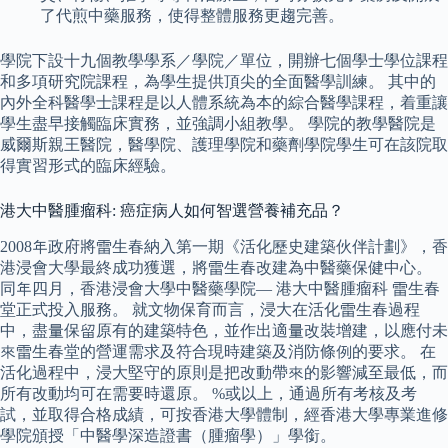
了代煎中藥服務，使得整體服務更趨完善。
學院下設十九個教學學系／學院／單位，開辦七個學士學位課程
和多項研究院課程，為學生提供頂尖的全面醫學訓練。 其中的
內外全科醫學士課程是以人體系統為本的綜合醫學課程，着重讓
學生盡早接觸臨床實務，並強調小組教學。 學院的教學醫院是
威爾斯親王醫院，醫學院、護理學院和藥劑學院學生可在該院取
得實習形式的臨床經驗。
港大中醫腫瘤科: 癌症病人如何智選營養補充品？
2008年政府將雷生春納入第一期《活化歷史建築伙伴計劃》，香
港浸會大學最終成功獲選，將雷生春改建為中醫藥保健中心。
同年四月，香港浸會大學中醫藥學院— 港大中醫腫瘤科 雷生春
堂正式投入服務。 就文物保育而言，浸大在活化雷生春過程
中，盡量保留原有的建築特色，並作出適量改裝增建，以應付未
來雷生春堂的營運需求及符合現時建築及消防條例的要求。 在
活化過程中，浸大堅守的原則是把改動帶來的影響減至最低，而
所有改動均可在需要時還原。 %或以上，通過所有考核及考
試，並取得合格成績，可按香港大學體制，經香港大學專業進修
學院頒授「中醫學深造證書（腫瘤學）」學銜。