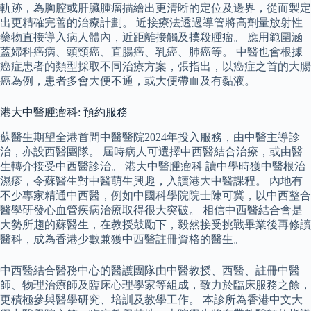
軌跡，為胸腔或肝臟腫瘤描繪出更清晰的定位及邊界，從而製定
出更精確完善的治療計劃。 近接療法透過導管將高劑量放射性
藥物直接導入病人體內，近距離接觸及撲殺腫瘤。 應用範圍涵
蓋婦科癌病、頭頸癌、直腸癌、乳癌、肺癌等。 中醫也會根據
癌症患者的類型採取不同治療方案，張指出，以癌症之首的大腸
癌為例，患者多會大便不通，或大便帶血及有黏液。
港大中醫腫瘤科: 預約服務
蘇醫生期望全港首間中醫醫院2024年投入服務，由中醫主導診
治，亦設西醫團隊。 屆時病人可選擇中西醫結合治療，或由醫
生轉介接受中西醫診治。 港大中醫腫瘤科 讀中學時獲中醫根治
濕疹，令蘇醫生對中醫萌生興趣，入讀港大中醫課程。 內地有
不少專家精通中西醫，例如中國科學院院士陳可冀，以中西整合
醫學研發心血管疾病治療取得很大突破。 相信中西醫結合會是
大勢所趨的蘇醫生，在教授鼓勵下，毅然接受挑戰畢業後再修讀
醫科，成為香港少數兼獲中西醫註冊資格的醫生。
中西醫結合醫務中心的醫護團隊由中醫教授、西醫、註冊中醫
師、物理治療師及臨床心理學家等組成，致力於臨床服務之餘，
更積極參與醫學研究、培訓及教學工作。 本診所為香港中文大