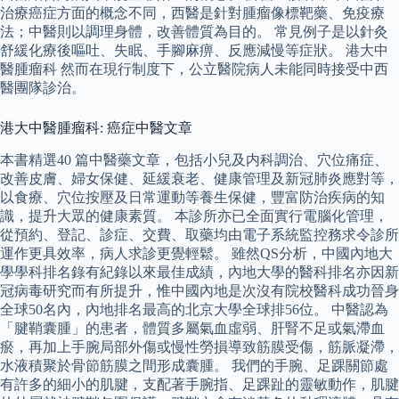
治療癌症方面的概念不同，西醫是針對腫瘤像標靶藥、免疫療
法；中醫則以調理身體，改善體質為目的。 常見例子是以針灸
舒緩化療後嘔吐、失眠、手腳麻痹、反應減慢等症狀。 港大中
醫腫瘤科 然而在現行制度下，公立醫院病人未能同時接受中西
醫團隊診治。
港大中醫腫瘤科: 癌症中醫文章
本書精選40 篇中醫藥文章，包括小兒及内科調治、穴位痛症、
改善皮膚、婦女保健、延緩衰老、健康管理及新冠肺炎應對等，
以食療、穴位按壓及日常運動等養生保健，豐富防治疾病的知
識，提升大眾的健康素質。 本診所亦已全面實行電腦化管理，
從預約、登記、診症、交費、取藥均由電子系統監控務求令診所
運作更具效率，病人求診更覺輕鬆。 雖然QS分析，中國內地大
學學科排名錄有紀錄以來最佳成績，內地大學的醫科排名亦因新
冠病毒研究而有所提升，惟中國內地是次沒有院校醫科成功晉身
全球50名內，內地排名最高的北京大學全球排56位。 中醫認為
「腱鞘囊腫」的患者，體質多屬氣血虛弱、肝腎不足或氣滯血
瘀，再加上手腕局部外傷或慢性勞損導致筋膜受傷，筋脈凝滯，
水液積聚於骨節筋膜之間形成囊腫。 我們的手腕、足踝關節處
有許多的細小的肌腱，支配著手腕指、足踝趾的靈敏動作，肌腱