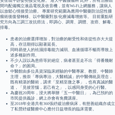
安坐或平卧姿勢接受化療。 港大中醫腫瘤科 此外，所有治療區
間均配備獨立液晶電視及收音機，並有Wi-Fi上網服務，讓病人
以放鬆心情接受治療。 專業研究範圍為應用中醫藥防治惡性腫
瘤術後復發轉移、以中醫藥對放/化療減毒增效等。 目前重點研
究方向為三調三攻抗癌法，即調心、調胃、調體、攻癌、解毒、
排毒。
患者的治療選擇增加，對治療的耐受性和依從性亦大大提
高，存活期得以顯著延長。
同時易使人的袪濕排毒能力減弱、血液循環不暢而導致上
述多種副作用。
不少人誤以為患癌等於絕症，病者甚至走不出「得番幾耐
命？」的困局。
中醫館由多位具資深臨床經驗的中醫專家、教授、中醫師
主理，推崇「專病專治，大醫精誠」的中醫傳統及理念，
既有精湛的醫術，講求「至精至微之事」，也有真誠的醫
道，「見彼苦惱，若己有之」，以感同身受的心行醫。
為慶祝20周年，浸大將舉辦「五一中醫日」，為已預約的
市民提供義診，網上亦會有免費講座。
至2018年全港共有360張紓緩治療病床，有慈善組織亦成立
了私營紓緩醫療中心應付日益增長的臨床需要。