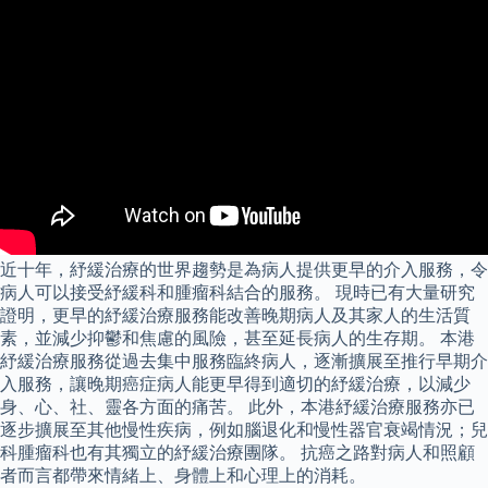
近十年，紓緩治療的世界趨勢是為病人提供更早的介入服務，令
病人可以接受紓緩科和腫瘤科結合的服務。 現時已有大量研究
證明，更早的紓緩治療服務能改善晚期病人及其家人的生活質
素，並減少抑鬱和焦慮的風險，甚至延長病人的生存期。 本港
紓緩治療服務從過去集中服務臨終病人，逐漸擴展至推行早期介
入服務，讓晚期癌症病人能更早得到適切的紓緩治療，以減少
身、心、社、靈各方面的痛苦。 此外，本港紓緩治療服務亦已
逐步擴展至其他慢性疾病，例如腦退化和慢性器官衰竭情況；兒
科腫瘤科也有其獨立的紓緩治療團隊。 抗癌之路對病人和照顧
者而言都帶來情緒上、身體上和心理上的消耗。