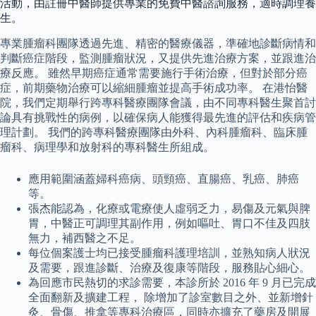
活動，由註冊中醫師提供專業的免費中醫諮詢服務，適時調理養
生。
專業腫瘤科團隊透過先進、精密的醫療儀器，準確地診斷病情和
判斷癌症階段，監測腫瘤狀況，又提供先進治療方案，並跟進治
療反應。 雖然早期癌症通常需要施行手術治療，但對於部分癌
症，前期藥物治療可以縮細腫瘤並提高手術成功率。 在港怡醫
院，我們定期舉行跨專科醫療團隊會議，由不同專科醫生聚首討
論具有挑戰性的病例，以確保病人能獲得最先進的評估和疾病管
理計劃。 我們的跨專科醫療團隊由外科、內科腫瘤科、臨床腫
瘤科、病理學和放射科的專科醫生所組成。
應用範圍涵蓋婦科癌病、頭頸癌、直腸癌、乳癌、肺癌
等。
張杰能認為，化療或電療使人虛弱乏力，易傷及元氣與脾
胃，中醫正可調理其副作用，例如嘔吐、胃口不佳及四肢
無力，補西醫之不足。
每位個案護士均已接受腫瘤科護理培訓，並熟知病人狀況
及需要，跟進診斷、治療及復康等階段，服務貼心細心。
為回應市民熱切的求診需要，本診所於 2016 年 9 月已完成
全面翻新及擴建工程， 除增加了診室數目之外、並新增針
灸、骨傷、推拿等專科治療區，同時亦擴充了藥房及開展