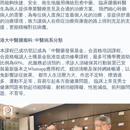
而能夠快捷、安全、衛生地服用傳統煎煮中藥。 臨床腫瘤科醫
生為病人提供專業醫療意見及合適的治療方案。 我們細心聆聽
病人的需要，為每位病人度身訂造最個人化的治療，並提供舒適
的治療環境，致力讓病人在癌症治療與康復的路上得到充足的支
援，更能積極對抗病魔。
港大中醫腫瘤科: 中醫病系分類
本課程已成功登記成為「中醫藥發展基金」合資格培訓課程。
合資格報讀人士獲基金批准並成功修畢課程，最多可獲學費資助
比例為60%。 此服務必須預約，求診人須確保其行動裝置已安
裝最新版本之Whatsapp應用程式、鏡頭清晰及保持網絡暢通，以
免影響診症效果。 都市人生活壓力大、作息不定時、煙酒過
多、運動不足等，容易引起各方面健康問題。 臨床上常見男士
健康問題有勃起功能障礙、射精功能障礙、性慾減低、前列腺問
題、不育等。