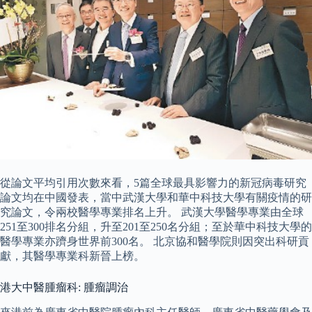
從論文平均引用次數來看，5篇全球最具影響力的新冠病毒研究
論文均在中國發表，當中武漢大學和華中科技大學有關疫情的研
究論文，令兩校醫學專業排名上升。 武漢大學醫學專業由全球
251至300排名分組，升至201至250名分組；至於華中科技大學的
醫學專業亦躋身世界前300名。 北京協和醫學院則因突出科研貢
獻，其醫學專業科新晉上榜。
港大中醫腫瘤科: 腫瘤調治