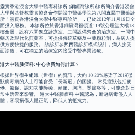
靈實香港浸會大學中醫專科診所 (銅鑼灣診所)診所簡介香港浸會
大學與基督教靈實協會合作開設中醫藥學院第八間直屬中醫藥診
所「靈實香港浸會大學中醫專科診所」，已於2012年11月19日全
面投入服務。 本診所位於香港銅鑼灣禮頓道119號公理堂大樓18
樓全層，設有六間獨立診療室、二間設備齊全的治療室、一間中
藥房及現代化煎藥室，可提供傳統草藥及中藥顆粒劑，為病人提
供方便快捷的服務。 該診所參照西醫診所模式設計，病人接受
面診後，可在獨立的治療室內接受中醫專業治療。
港大中醫腫瘤科: 中心收費如何計算？
根據世界衞生組織（世衞）的資訊，大約 10-20%感染了2019冠
狀病毒病的人士可能會受「長新冠」的困擾。 常見症狀包括疲
倦、氣促、認知功能障礙、頭痛、胸痛、關節疼等，可能會對日
常生活帶來影響。 港大中醫腫瘤科 中醫認為，新冠病毒侵入人
體，容易損傷人體正氣，降低人的抵抗力。