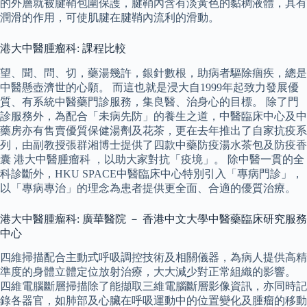
的外層就被腱鞘包圍保護，腱鞘內含有淡黃色的黏稠液體，具有
潤滑的作用，可使肌腱在腱鞘內流利的滑動。
港大中醫腫瘤科: 課程比較
望、聞、問、切，藥湯幾許，銀針數根，助病者驅除痼疾，總是
中醫懸壺濟世的心願。 而這也就是浸大自1999年起致力發展優
質、有系統中醫藥門診服務，集良醫、治身心的目標。 除了門
診服務外，為配合「未病先防」的養生之道，中醫臨床中心及中
藥房亦有售賣優質保健湯劑及花茶，更在去年推出了自家抗疫系
列，由副教授張群湘博士提供了四款中藥防疫湯水茶包及防疫香
囊 港大中醫腫瘤科 ，以助大家對抗「疫境」。 除中醫一貫的全
科診斷外，HKU SPACE中醫臨床中心特別引入「專病門診」，
以「專病專治」的理念為患者提供更全面、合適的優質治療。
港大中醫腫瘤科: 廣華醫院 － 香港中文大學中醫藥臨床研究服務
中心
四維掃描配合主動式呼吸調控技術及相關儀器，為病人提供高精
準度的身體立體定位放射治療，大大減少對正常組織的影響。
四維電腦斷層掃描除了能擷取三維電腦斷層影像資訊，亦同時記
錄各器官，如肺部及心臟在呼吸運動中的位置變化及腫瘤的移動