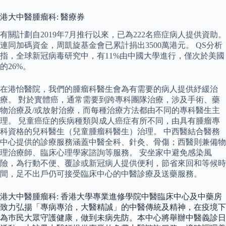
港大中醫腫瘤科: 醫療券
有關計劃自2019年7月推行以來，已為222名癌症病人提供資助。
連同加碼資金，周凱旋基金會已累計捐出3500萬港元。 QS分析
指，全球新冠病毒研究中，有11%由中國大學進行，僅次於美國
的26%。
在港怡醫院，我們的腫瘤科醫生會為有需要的病人提供紓緩治
療。 對於實體癌，通常需要到跨專科團隊治療，涉及手術、藥
物治療及/或放射治療，而每種治療方法都由不同的專科醫生主
理。 兒童癌症的疾病種類與成人癌症有所不同，由具有腫瘤專
科資格的兒科醫生（兒童腫瘤科醫生）治理。 中西醫結合醫務
中心提供的診療服務涵蓋中醫全科、針灸、骨傷；西醫則兼備物
理治療師、臨床心理學家諮詢等服務。 安坐家中避免感染風
險，為行動不便、覆診或新冠病人提供便利，節省來回和等候時
間，足不出戶仍可接受臨床中心的中醫診療及送藥服務。
港大中醫腫瘤科: 香港大學專業進修學院中醫臨床中心及中藥房
致力弘揚「專病專治，大醫精誠」的中醫傳統及精神，在疫境下
為巿民大眾守護健康，做到未病先防。本中心將舉辦中醫義診日