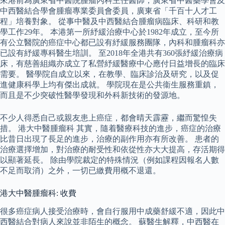
來港前為廣東省中醫院腫瘤內科主任醫師，廣東省中醫藥學會及
中西醫結合學會腫瘤專業委員會委員，廣東省「千百十人才工
程」培養對象。 從事中醫及中西醫結合腫瘤病臨床、科研和教
學工作29年。 本港第一所紓緩治療中心於1982年成立，至今所
有公立醫院的癌症中心都已設有紓緩服務團隊，內科和腫瘤科亦
已設有紓緩專科醫生培訓。 至2018年全港共有360張紓緩治療病
床，有慈善組織亦成立了私營紓緩醫療中心應付日益增長的臨床
需要。 醫學院自成立以來，在教學、臨床診治及研究，以及促
進健康科學上均有傑出成就。 學院現在是公共衞生服務重鎮，
而且是不少突破性醫學發現和外科新技術的發源地。
不少人得悉自己或親友患上癌症，都會晴天霹靂，繼而驚惶失
措。 港大中醫腫瘤科 其實，隨着醫療科技的進步，癌症的治療
比昔日出現了長足的進步，治療的副作用亦有所改善。 患者的
治療選擇增加，對治療的耐受性和依從性亦大大提高，存活期得
以顯著延長。 除由學院裁定的特殊情況（例如課程因報名人數
不足而取消）之外，一切已繳費用概不退還。
港大中醫腫瘤科: 收費
很多癌症病人接受治療時，會自行服用中成藥舒緩不適，因此中
西醫結合對病人來說並非陌生的概念。 蘇醫生解釋，中西醫在