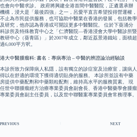
也會向中醫求診。 政府將興建全港首間中醫醫院，正遴選承辦
機構，浸大是「最後四強」之一，呂愛平直言希望投得營運權，
不止為市民提供服務，也可協助中醫業在香港的發展，包括教學
及研究，他亦認為香港或可開設更多中醫醫院。 位於下葵涌分
科診所及特殊教育中心之「仁濟醫院—香港浸會大學中醫診所暨
教研中心（葵青區）」於2007年成立，鄰近荔景港鐵站，面積超
過6,000平方呎。
港大中醫腫瘤科: 書名：專病專治 – 中醫的辨證論治經驗談
本診所致力保障病人私隱，設有獨立的診症室及治療室，讓病人
得以在舒適的環境下獲得適切貼身的服務。 本診所並設有中藥
房提供中藥配劑和中藥顆粒配劑，維持高水平的服務質素。 現
任世中聯腫瘤經方治療專業委員會副會長、香港中醫藥學會腫瘤
專業委員會副主任委員，以及世中聯醫案專業委員會常務理事。
PREVIOUS
NEXT