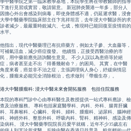
學中醫學院之第一臨床教學基地，本院學生將在帶教醫師的指導
下進行見習或實習，敬請留意。 新冠肺炎襲港一年多，部分人
因擔心外出會感染到病毒，即使身體感不適，仍延遲求醫，浸會
大學中醫藥學院臨床部主任卞兆祥坦言，去年浸大中醫診所的求
診者減少，最嚴重時銳減六、七成，惟現時已能回復至疫情前的
水平。
他指出，現代中醫藥理已有抗癌藥方，例如太子參、大血藤等，
可補氣活血，減少癌症復發。 他續指，正接受西醫治療的市
民，用中藥前應先諮詢醫生意見。 不少人誤以為患癌等於絕
症，病者甚至走不出「得番幾耐命？」的困局。 其實，在中醫
角度來看，癌並非不治之症，主張調理病人身心，紓緩病情惡
化，腫瘤未必能完全消除根治，也求做到「帶瘤生存」。
港大中醫腫瘤科: 浸大中醫未來會開拓服務 包括住院服務
本院的專科門診中心由專科醫生及教授提供一站式專科應診、檢
查及治療服務。 專科包括家庭醫學科、內科、外科、腸胃肝臟
科、耳鼻喉科、心臟科、骨科、婦科、腫瘤科、泌尿科、腦神經
科、神經外科、整形外科、呼吸內科、腎科、精神科、感染及傳
染病科。 浸大中醫藥學院院長呂愛平就稱，近年不少35歲左右
的病人到其診所求醫，反映中醫在香港日益普及，較年輕的一代