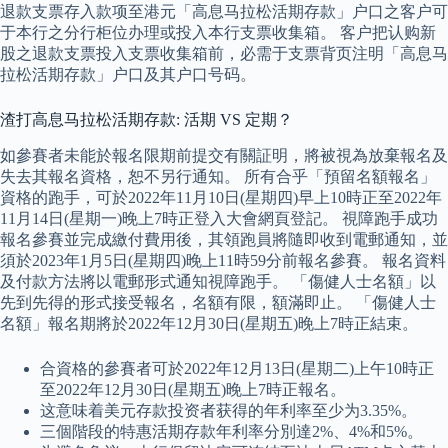
退款支票存入款项至港元「高息马拉松活期存款」户口之客户可
于本行之分行柜位办理或投入本行支票收集箱。 客户把认购新
股之退款支票投入支票收集箱前，必需于支票背页注明「高息马
拉松活期存款」户口及其户口号码。
渣打高息马拉松活期存款: 活期 VS 定期？
如參賽者未能於報名限期前提交有關証明，將被視為放棄報名及
失去其報名資格，恕不另行通知。 所有合乎「預留名額報名」
資格的跑手，可於2022年11月10日(星期四)早上10時正至2022年
11月14日(星期一)晚上7時正登入大會網頁登記。 視障跑手成功
報名參賽並完成繳付費用後，其領跑員將隨即收到電郵通知，並
須於2023年1月5日(星期四)晚上11時59分前報名參賽。 報名資料
及付款方法將以電郵形式通知視障跑手。 「傷健人士名額」以
先到先得的形式接受報名，名額有限，額滿即止。 「傷健人士
名額」報名期將於2022年12月30日(星期五)晚上7時正結束。
合資格的參賽者可於2022年12月13日(星期二)上午10時正
至2022年12月30日(星期五)晚上7時正報名。
这意味着美元存款投资者获得的年利率至少为3.35%。
三個階段的特惠活期存款年利率分別達2%、4%和5%。