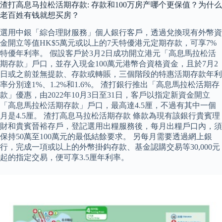
渣打高息马拉松活期存款: 存款和100万房产哪个更保值？为什么
老百姓有钱就想买房？
選用中銀「綜合理財服務」個人銀行客戶，透過兌換現有外幣資
金開立等值HK$5萬元或以上的7天特優港元定期存款，可享7%
特優年利率。 假設客戶於3月2日成功開立港元「高息馬拉松活
期存款」戶口，並存入現金100萬元港幣合資格資金，且於7月2
日或之前並無提款、存款或轉賬，三個階段的特惠活期存款年利
率分別達1%、1.2%和1.6%。 渣打銀行推出「高息馬拉松活期存
款」優惠，由2022年10月3日至31日，客戶以指定新資金開立
「高息馬拉松活期存款」戶口，最高達4.5厘，不過有其中一個
月是4.5厘。 渣打高息马拉松活期存款 條款為現有該銀行貴賓理
財和貴賓晉裕存戶，登記選用出糧服務後，每月出糧戶口內，須
保持50萬至100萬元的最低結餘要求。 另每月需要透過網上銀
行，完成一項或以上的外幣掛鈎存款、基金認購交易等30,000元
起的指定交易，便可享3.5厘年利率。