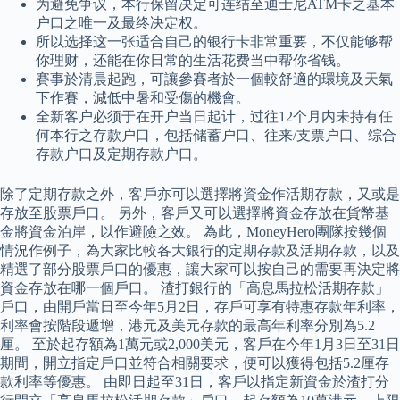
为避免争议，本行保留决定可连结至迪士尼ATM卡之基本
户口之唯一及最终决定权。
所以选择这一张适合自己的银行卡非常重要，不仅能够帮
你理财，还能在你日常的生活花费当中帮你省钱。
賽事於清晨起跑，可讓參賽者於一個較舒適的環境及天氣
下作賽，減低中暑和受傷的機會。
全新客户必须于在开户当日起计，过往12个月内未持有任
何本行之存款户口，包括储蓄户口、往来/支票户口、综合
存款户口及定期存款户口。
除了定期存款之外，客戶亦可以選擇將資金作活期存款，又或是
存放至股票戶口。 另外，客戶又可以選擇將資金存放在貨幣基
金將資金泊岸，以作避險之效。 為此，MoneyHero團隊按幾個
情況作例子，為大家比較各大銀行的定期存款及活期存款，以及
精選了部分股票戶口的優惠，讓大家可以按自己的需要再決定將
資金存放在哪一個戶口。 渣打銀行的「高息馬拉松活期存款」
戶口，由開戶當日至今年5月2日，存戶可享有特惠存款年利率，
利率會按階段遞增，港元及美元存款的最高年利率分別為5.2
厘。 至於起存額為1萬元或2,000美元，客戶在今年1月3日至31日
期間，開立指定戶口並符合相關要求，便可以獲得包括5.2厘存
款利率等優惠。 由即日起至31日，客戶以指定新資金於渣打分