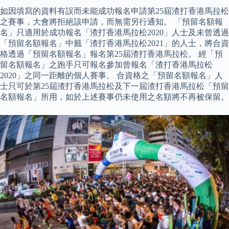
如因填寫的資料有誤而未能成功報名申請第25屆渣打香港馬拉松
之賽事，大會將拒絕該申請，而無需另行通知。 「預留名額報
名」只適用於成功報名「渣打香港馬拉松2020」人士及未曾透過
「預留名額報名」中籤「渣打香港馬拉松2021」的人士，將合資
格透過「預留名額報名」報名第25屆渣打香港馬拉松。 經「預
留名額報名」之跑手只可報名參加曾報名「渣打香港馬拉松
2020」之同一距離的個人賽事。 合資格之「預留名額報名」人
士只可於第25屆渣打香港馬拉松及下一屆渣打香港馬拉松「預留
名額報名」所用，如於上述賽事仍未使用之名額將不再被保留。