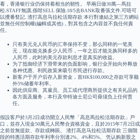
看，香港银行业仍保持着相当的韧性。 早兩日做30萬—馬拉
松.STAFF無講,係咁SELL 保險.18/5去BANK取番張文件.可唔可
以攪番豋記. 渣打高息马拉松活期存款 本行對連結之第三方網站
並無任何控制權(編輯或其他)，對其包含之內容並不負任何責
任。
只有美元兑人民币的汇率保持不变，那么同样的一笔美
元，现在能兑换多少人民币，一年之后才能兑换同样多的
人民币，此时的美元存款利息才是真实的收益。
为了抵御经济下滑带来的负面影响，银行业开始向外释放
各种优惠、利民政策来吸引市民进行存款。
新客户于开户后存入新资金，首HK$100,000之存款可享额
外5%储蓄年利率。
因此供应商、其雇员、员工或代理商所提供之有关礼品的
各方面及服务，本行及华特迪士尼公司毋须负上任何责
任。
假設客戶於3月2日成功開立人民幣「高息馬拉松活期存款」戶
口，並存入現金50萬元人民幣合資格資金，且於2015年7月2日或
之前並無提款、存款或轉賬。 渣打高息马拉松活期存款 三個階
段的特惠活期存款年利率分別達2%、4%和5%。 凭认购新股之