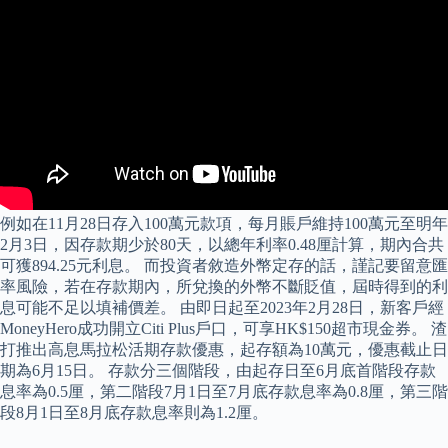
例如在11月28日存入100萬元款項，每月賬戶維持100萬元至明年
2月3日，因存款期少於80天，以總年利率0.48厘計算，期內合共
可獲894.25元利息。 而投資者敘造外幣定存的話，謹記要留意匯
率風險，若在存款期內，所兌換的外幣不斷貶值，屆時得到的利
息可能不足以填補價差。 由即日起至2023年2月28日，新客戶經
MoneyHero成功開立Citi Plus戶口，可享HK$150超市現金券。 渣
打推出高息馬拉松活期存款優惠，起存額為10萬元，優惠截止日
期為6月15日。 存款分三個階段，由起存日至6月底首階段存款
息率為0.5厘，第二階段7月1日至7月底存款息率為0.8厘，第三階
段8月1日至8月底存款息率則為1.2厘。