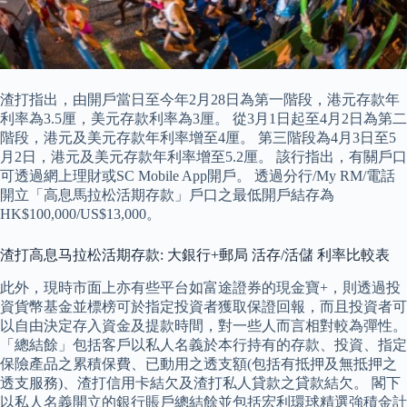
渣打指出，由開戶當日至今年2月28日為第一階段，港元存款年
利率為3.5厘，美元存款利率為3厘。 從3月1日起至4月2日為第二
階段，港元及美元存款年利率增至4厘。 第三階段為4月3日至5
月2日，港元及美元存款年利率增至5.2厘。 該行指出，有關戶口
可透過網上理財或SC Mobile App開戶。 透過分行/My RM/電話
開立「高息馬拉松活期存款」戶口之最低開戶結存為
HK$100,000/US$13,000。
渣打高息马拉松活期存款: 大銀行+郵局 活存/活儲 利率比較表
此外，現時市面上亦有些平台如富途證券的現金寶+，則透過投
資貨幣基金並標榜可於指定投資者獲取保證回報，而且投資者可
以自由決定存入資金及提款時間，對一些人而言相對較為彈性。
「總結餘」包括客戶以私人名義於本行持有的存款、投資、指定
保險產品之累積保費、已動用之透支額(包括有抵押及無抵押之
透支服務)、渣打信用卡結欠及渣打私人貸款之貸款結欠。 閣下
以私人名義開立的銀行賬戶總結餘並包括宏利環球精選強積金計