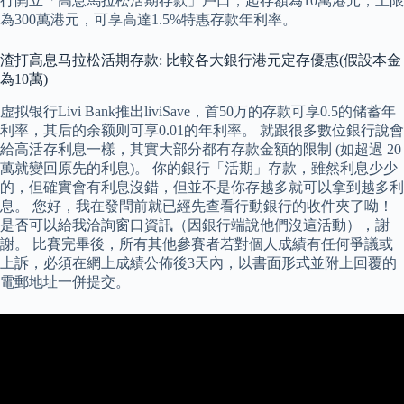
行開立「高息馬拉松活期存款」戶口，起存額為10萬港元，上限
為300萬港元，可享高達1.5%特惠存款年利率。
渣打高息马拉松活期存款: 比較各大銀行港元定存優惠(假設本金
為10萬)
虚拟银行Livi Bank推出liviSave，首50万的存款可享0.5的储蓄年
利率，其后的余额则可享0.01的年利率。 就跟很多數位銀行說會
給高活存利息一樣，其實大部分都有存款金額的限制 (如超過 20
萬就變回原先的利息)。 你的銀行「活期」存款，雖然利息少少
的，但確實會有利息沒錯，但並不是你存越多就可以拿到越多利
息。 您好，我在發問前就已經先查看行動銀行的收件夾了呦！
是否可以給我洽詢窗口資訊（因銀行端說他們沒這活動），謝
謝。 比賽完畢後，所有其他參賽者若對個人成績有任何爭議或
上訴，必須在網上成績公佈後3天內，以書面形式並附上回覆的
電郵地址一併提交。