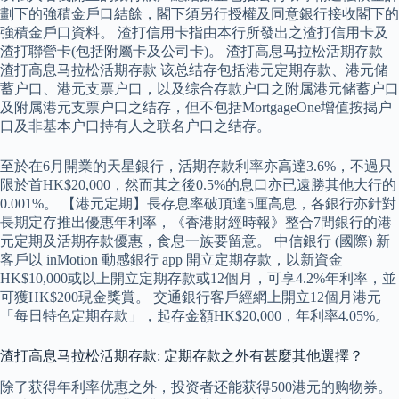
劃下的強積金戶口結餘，閣下須另行授權及同意銀行接收閣下的
強積金戶口資料。 渣打信用卡指由本行所發出之渣打信用卡及
渣打聯營卡(包括附屬卡及公司卡)。 渣打高息马拉松活期存款
渣打高息马拉松活期存款 该总结存包括港元定期存款、港元储
蓄户口、港元支票户口，以及综合存款户口之附属港元储蓄户口
及附属港元支票户口之结存，但不包括MortgageOne增值按揭户
口及非基本户口持有人之联名户口之结存。
至於在6月開業的天星銀行，活期存款利率亦高達3.6%，不過只
限於首HK$20,000，然而其之後0.5%的息口亦已遠勝其他大行的
0.001%。 【港元定期】長存息率破頂達5厘高息，各銀行亦針對
長期定存推出優惠年利率，《香港財經時報》整合7間銀行的港
元定期及活期存款優惠，食息一族要留意。 中信銀行 (國際) 新
客戶以 inMotion 動感銀行 app 開立定期存款，以新資金
HK$10,000或以上開立定期存款或12個月，可享4.2%年利率，並
可獲HK$200現金獎賞。 交通銀行客戶經網上開立12個月港元
「每日特色定期存款」，起存金額HK$20,000，年利率4.05%。
渣打高息马拉松活期存款: 定期存款之外有甚麼其他選擇？
除了获得年利率优惠之外，投资者还能获得500港元的购物券。