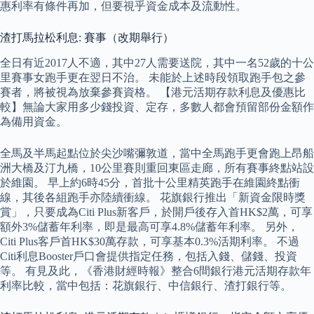
惠利率有條件再加，但要視乎資金成本及流動性。
渣打馬拉松利息: 賽事（改期舉行）
全日有近2017人不適，其中27人需要送院，其中一名52歲的十公
里賽事女跑手更在翌日不治。 未能於上述時段領取跑手包之參
賽者，將被視為放棄參賽資格。 【港元活期存款利息及優惠比
較】無論大家用多少錢投資、定存，多數人都會預留部份金額作
為備用資金。
全馬及半馬起點位於尖沙嘴彌敦道，當中全馬跑手更會跑上昂船
洲大橋及汀九橋，10公里賽則重回東區走廊，所有賽事終點站設
於維園。 早上約6時45分，首批十公里精英跑手在維園終點衝
線，其後各組跑手亦陸續衝線。 花旗銀行推出「新資金限時獎
賞」，只要成為Citi Plus新客戶，於開戶後存入首HK$2萬，可享
額外3%儲蓄年利率，即是最高可享4.8%儲蓄年利率。 另外，
Citi Plus客戶首HK$30萬存款，可享基本0.3%活期利率。 不過
Citi利息Booster戶口會提供指定任務，包括入錢、儲錢、投資
等。 有見及此，《香港財經時報》整合6間銀行港元活期存款年
利率比較，當中包括：花旗銀行、中信銀行、渣打銀行等。