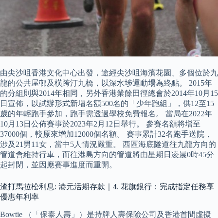
由尖沙咀香港文化中心出發，途經尖沙咀海濱花園、多個位於九
龍的公共屋邨及橫跨汀九橋，以深水埗運動場為終點。 2015年
的分組則與2014年相同，另外香港業餘田徑總會於2014年10月15
日宣佈，以試辦形式新增名額500名的「少年跑組」，供12至15
歲的年輕跑手參加，跑手需透過學校免費報名。 當局在2022年
10月13日公佈賽事於2023年2月12日舉行。 參賽名額將增至
37000個，較原來增加12000個名額。 賽事累計32名跑手送院，
涉及21男11女，當中5人情況嚴重。 西區海底隧道往九龍方向的
管道會維持行車，而往港島方向的管道將由星期日凌晨0時45分
起封閉，並因應賽事進度而重開。
渣打馬拉松利息: 港元活期存款｜4. 花旗銀行：完成指定任務享
優惠年利率
Bowtie （「保泰人壽」）是持牌人壽保險公司及香港首間虛擬