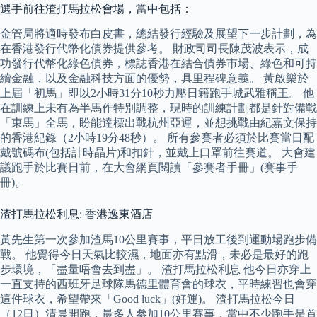
選手前往渣打馬拉松會場，當中包括：
金管局將適時發布白皮書，總結發行經驗及展望下一步計劃，為
在香港發行代幣化債券提供參考。 財政司司長陳茂波表示，成
功發行代幣化綠色債券，標誌香港在結合債券市場、綠色和可持
續金融，以及金融科技方面的優勢，具里程碑意義。 黃啟樂於
上屆「初馬」即以2小時31分10秒力壓日籍跑手城武雅稱王。 他
在訓練上未有為半馬作特別調整，現時的訓練計劃都是針對備戰
「東馬」全馬，盼能達標出戰杭州亞運，並想挑戰由紀嘉文保持
的香港紀錄（2小時19分48秒）。 所有參賽者必須於比賽當日配
戴號碼布(包括計時晶片)和扣針，並戴上口罩前往賽道。 大會建
議跑手於比賽日前，在大會網頁閱讀「參賽者手冊」(賽事手
冊)。
渣打馬拉松利息: 香港逸東酒店
黃先生第一次參加渣馬10公里賽事，平日放工後到運動場跑步備
戰。 他覺得今日天氣比較濕，地面亦有點滑，未必是最好的跑
步環境，「盡量唔會去到盡」。 渣打馬拉松利息 他今日亦穿上
一直支持的西班牙足球隊馬德里體育會的球衣，平時練習也會穿
這件球衣，希望帶來「Good luck」(好運)。 渣打馬拉松今日
（12日）清晨開跑，最多人參加10公里賽事，當中不少跑手是首