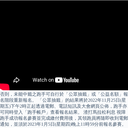
否則，未能中籤之跑手可自行於「公眾抽籤」或「公益名額」報
名階段重新報名。 「公眾抽籤」的結果將於2022年11月25日(星
期五)下午2時正起透過電郵、電話短訊及大會網頁公佈，跑手亦
可同時登入「跑手帳戶」查看報名結果。 渣打馬拉松利息 視障
跑手成功報名參賽並完成繳付費用後，其領跑員將隨即收到電郵
通知，並須於2023年1月5日(星期四)晚上11時59分前報名參賽。