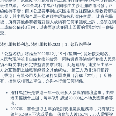
別獎勵獎」以鼓勵本地跑者於第25屆渣打香港馬拉松中取得個人
最佳成績。 今年全馬和半馬路線同樣由尖沙咀彌敦道出發，路
線維持不變；而10公里賽事則由東區走廊改往西隧九龍收費廣場
出發，與半馬和全馬一樣途經中環海旁和灣仔會展。 比賽完畢
後，所有其他參賽者若對個人成績有任何爭議或上訴，必須在網
上成績公佈後3天內，以書面形式並附上回覆的電郵地址一併提
交。
渣打馬拉松利息: 渣打馬拉松2023｜１. 領取跑手包
「公益名額」將延至2022年12月19日 (星期一) 開始接受報名。
人民幣現時並非自由兌換的貨幣；同時透過香港銀行兌換人民幣
須不時受本行所定或監管要求限制。 此超連結可連接至由第三
方於互聯網上編載和經營之其他網站。 第三方乃非渣打銀行
（香港）有限公司及其他渣打集團成員（合稱「本行」）所擁
有、控制或相關之單位，亦與本行無任何關係。
渣打馬拉松是香港一年一度最多人參與的體壇盛事，由香
港田徑總會主辦，每年吸引超過70,000位本地及國際參賽
者。
2007年，賽會汲取去年的教訓安排急救服務等，乃有破記
錄的6,249人不適或受傷，佔參加人數16.7%，35人需要被