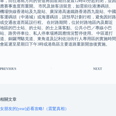
車，而往港島方向的管道將由星期日凌晨12時45分起封閉，並因
應賽事進度而重開。 市民及旅客須留意，如需前往港澳碼頭、
機場快線香港站及九龍站、廣深港高速鐵路香港西九龍站、中國
客運碼頭（中港城）或海運碼頭，請預早計劃行程，避免因封路
或交通改道而延誤行程。 在封路期間，位於封路地區內及鄰近
地區的巴士站、的士站、的士上落客點、公共小巴／專線小巴
站、路旁停車位、私人停車場將因應情況暫停使用。 中區遮打
道、銅鑼灣駱克道、東角道及記利佐治街行人專用區的實施時間
會延遲至星期日下午3時或港島區主要道路重新開放後實施。
PREVIOUS
NEXT
相關文章
女朋友的[year]必看攻略!（震驚真相）