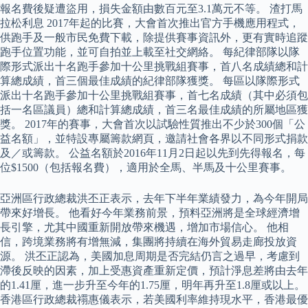
報名費後疑遭盜用，損失金額由數百元至3.1萬元不等。 渣打馬
拉松利息 2017年起的比賽，大會首次推出官方手機應用程式，
供跑手及一般市民免費下載，除提供賽事資訊外，更有實時追蹤
跑手位置功能，並可自拍並上載至社交網絡。 每紀律部隊以隊
際形式派出十名跑手參加十公里挑戰組賽事，首八名成績總和計
算總成績，首三個最佳成績的紀律部隊獲獎。 每區以隊際形式
派出十名跑手參加十公里挑戰組賽事，首七名成績（其中必須包
括一名區議員）總和計算總成績，首三名最佳成績的所屬地區獲
獎。 2017年的賽事，大會首次以試驗性質推出不少於300個「公
益名額」，並特設專屬籌款網頁，邀請社會各界以不同形式捐款
及／或籌款。 公益名額於2016年11月2日起以先到先得報名，每
位$1500（包括報名費），適用於全馬、半馬及十公里賽事。
亞洲區行政總裁洪丕正表示，去年下半年業績發力，為今年開局
帶來好增長。 他看好今年業務前景，預料亞洲將是全球經濟增
長引擎，尤其中國重新開放帶來機遇，增加市場信心。 他相
信，跨境業務將有增無減，集團將持續在海外貿易走廊投放資
源。 洪丕正認為，美國加息周期是否完結仍言之過早，考慮到
滯後反映的因素，加上受惠資產重新定價，預計淨息差將由去年
的1.41厘，進一步升至今年的1.75厘，明年再升至1.8厘或以上。
香港區行政總裁禤惠儀表示，若美國利率維持現水平，香港最優