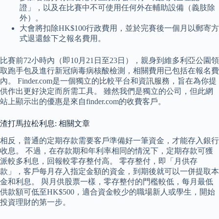
證」，以及在比賽中不可使用任何外在輔助設備（義肢除
外）。
大會將扣除HK$100行政費用，並於完賽後一個月以郵寄方
式退還餘下之報名費用。
比賽前72小時內（即10月21日至23日），親身到維多利亞公園領
取跑手包及進行新冠病毒病核酸檢測，相關費用已包括在報名費
內。 Finder.com是一個獨立的比較平台和資訊服務，旨在為你提
供作出更好決定而所需工具。 雖然我們是獨立的公司，但此網
站上顯示出的優惠是來自finder.com的收費客戶。
渣打馬拉松利息: 相關文章
相反，普通的定期存款需要客戶準備好一筆資金，才能存入銀行
收息。 不過，在存款期和年利率相同的情況下，定期存款可獲
派較多利息，回報較零存整付高。 零存整付，即「月供存
款」，客戶每月存入指定金額的資金，到期後就可以一併提取本
金和利息。 與月供股票一樣，零存整付的門檻較低，每月最低
供款額可低至HK$500，適合資金較少的職場新人或學生，開始
投資理財的第一步。