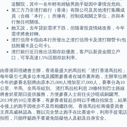
送醫院，其中一名年輕有經驗男跑手疑因中暑情況危殆。
第三方乃非渣打銀行（香港）有限公司及其他渣打集團成
員（合稱「本行」）所擁有、控制或相關之單位，亦與本
行無任何關係。
她又說，去年貸款需求下跌，但隨著投資情緒改善，今年
需求將會好轉。
渣打信用卡指由本行所發出之渣打信用卡及渣打聯營卡(包
括附屬卡及公司卡)。
渣打銀行近日推出活期存款優惠，客戶以新資金開立戶
口，可享高達1.5%活期存款利率。
由香港田徑總會主辦，香港最盛大的馬拉松「渣打香港馬拉松」
每年吸引七萬多位本地及國際參賽者在城市裏奔跑，主辦單位將
今年的參賽名額將由原本25,000人增加至37,000人，賽事分為10
公里、半馬、全馬等組別。 渣打馬拉松利息 28條特別巴士路線
將會於星期日提供服務，方便參賽人士前往尖沙咀或銅鑼灣。
2013年的10公里賽事，有參賽者疑起步時以手機自拍留念，結果
令後上的跑手因收步不及而相繼跌倒。 香港馬拉松籌備委員會
主席高威林認為，難以完全禁止跑手在比賽途中，利用手提電話
拍照，只能呼籲跑手要避免阻礙他人及顧及自身安全。