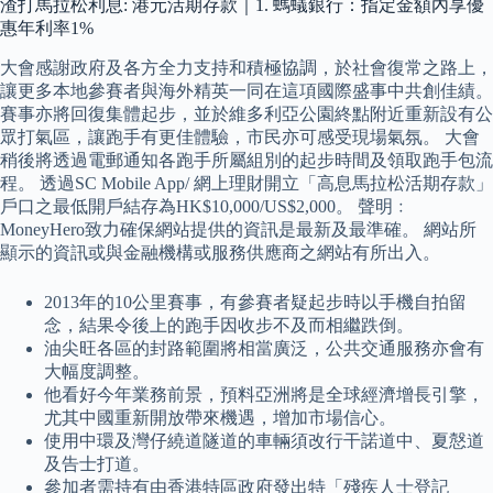
渣打馬拉松利息: 港元活期存款｜1. 螞蟻銀行：指定金額內享優
惠年利率1%
大會感謝政府及各方全力支持和積極協調，於社會復常之路上，
讓更多本地參賽者與海外精英一同在這項國際盛事中共創佳績。
賽事亦將回復集體起步，並於維多利亞公園終點附近重新設有公
眾打氣區，讓跑手有更佳體驗，市民亦可感受現場氣氛。 大會
稍後將透過電郵通知各跑手所屬組別的起步時間及領取跑手包流
程。 透過SC Mobile App/ 網上理財開立「高息馬拉松活期存款」
戶口之最低開戶結存為HK$10,000/US$2,000。 聲明﹕
MoneyHero致力確保網站提供的資訊是最新及最準確。 網站所
顯示的資訊或與金融機構或服務供應商之網站有所出入。
2013年的10公里賽事，有參賽者疑起步時以手機自拍留
念，結果令後上的跑手因收步不及而相繼跌倒。
油尖旺各區的封路範圍將相當廣泛，公共交通服務亦會有
大幅度調整。
他看好今年業務前景，預料亞洲將是全球經濟增長引擎，
尤其中國重新開放帶來機遇，增加市場信心。
使用中環及灣仔繞道隧道的車輛須改行干諾道中、夏慤道
及告士打道。
參加者需持有由香港特區政府發出特「殘疾人士登記