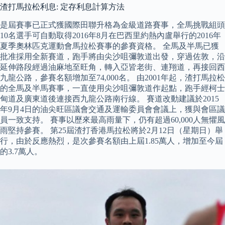
渣打馬拉松利息: 定存利息計算方法
是屆賽事已正式獲國際田聯升格為金級道路賽事，全馬挑戰組頭
10名選手可自動取得2016年8月在巴西里約熱內盧舉行的2016年
夏季奧林匹克運動會馬拉松賽事的參賽資格。 全馬及半馬已獲
批准採用全新賽道，跑手將由尖沙咀彌敦道出發，穿過佐敦，沿
延伸路段經過油麻地至旺角，轉入亞皆老街、連翔道，再接回西
九龍公路，參賽名額增加至74,000名。 由2001年起，渣打馬拉松
的全馬及半馬賽事，一直使用尖沙咀彌敦道作起點，跑手經柯士
甸道及廣東道後連接西九龍公路南行線。 賽道改動建議於2015
年9月4日的油尖旺區議會交通及運輸委員會會議上，獲與會區議
員一致支持。 賽事以歷來最高雨量下，仍有超過60,000人無懼風
雨堅持參賽。 第25屆渣打香港馬拉松將於2月12日（星期日）舉
行，由於反應熱烈，是次參賽名額由上屆1.85萬人，增加至今屆
的3.7萬人。