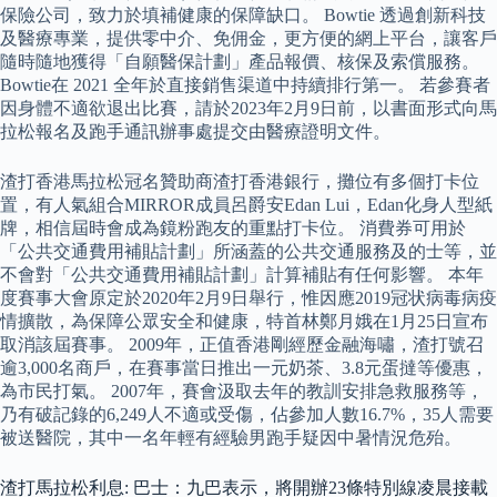
保險公司，致力於填補健康的保障缺口。 Bowtie 透過創新科技
及醫療專業，提供零中介、免佣金，更方便的網上平台，讓客戶
隨時隨地獲得「自願醫保計劃」產品報價、核保及索償服務。
Bowtie在 2021 全年於直接銷售渠道中持續排行第一。 若參賽者
因身體不適欲退出比賽，請於2023年2月9日前，以書面形式向馬
拉松報名及跑手通訊辦事處提交由醫療證明文件。
渣打香港馬拉松冠名贊助商渣打香港銀行，攤位有多個打卡位
置，有人氣組合MIRROR成員呂爵安Edan Lui，Edan化身人型紙
牌，相信屆時會成為鏡粉跑友的重點打卡位。 消費券可用於
「公共交通費用補貼計劃」所涵蓋的公共交通服務及的士等，並
不會對「公共交通費用補貼計劃」計算補貼有任何影響。 本年
度賽事大會原定於2020年2月9日舉行，惟因應2019冠状病毒病疫
情擴散，為保障公眾安全和健康，特首林鄭月娥在1月25日宣布
取消該屆賽事。 2009年，正值香港剛經歷金融海嘯，渣打號召
逾3,000名商戶，在賽事當日推出一元奶茶、3.8元蛋撻等優惠，
為市民打氣。 2007年，賽會汲取去年的教訓安排急救服務等，
乃有破記錄的6,249人不適或受傷，佔參加人數16.7%，35人需要
被送醫院，其中一名年輕有經驗男跑手疑因中暑情況危殆。
渣打馬拉松利息: 巴士：九巴表示，將開辦23條特別線凌晨接載