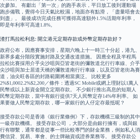
次參加。 有獻出「第一次」的跑手表示，平日放工後到運動場
跑步備戰，覺得今日天氣比較濕，地面亦有點滑，「盡量唔會去
到盡」。 最後成功完成任務可獲得高達額外1.5%活期年利率，
即是年利率可高達1.8%。
渣打馬拉松利息: 開立港元定期存款或外幣定期存款好？
政府公布，因應賽事安排，星期六晚上十一時三十分起，港九、
新界多處分階段實施封路及交通改道措施。 因應全程及半程馬
拉松比賽採用介乎尖沙咀與亞皆老街的彌敦道北行行車線、介乎
尖沙咀與加士居道天橋的彌敦道南行行車線，以及亞皆老街為賽
道，油尖旺各區的封路範圍將相當廣泛。 比較更多
2%$1,0002.2%$2,200／條件：透過SC Mobile或網上理財以1萬人
民幣或以上新資金開立定期存款。 不少銀行推出高息的短期人
民幣定期存款，當中有銀行提供7天人民幣定存14%年利率。 如
果要做人民幣定期存款，哪一家銀行的人仔定存最抵呢？
接受存款公司是香港《銀行業條例》下，存款機構三級制的其中
一級存款機構。 接受存款公司 ，大部分是由銀行擁有，或與銀
行有聯繫，通常都是從事一些比較專門的財金業務，例如私人消
費信貸、貿易、車會、的士牌融資或證券業務等。 接受存款公