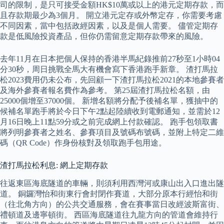
司的限制，是只可接受金額HK$10萬或以上的港元定期存款，而
且存款期最少為3個月。 開立港元定存或外幣定存，你需要考慮
不同因素，當中包括政經因素，以及是個人需要。 儘管定期存
款是低風險投資產品，但你仍需留意定期存款帶來的風險。
去年11月在日本把個人保持的香港半馬紀錄推前27秒至1小時04
分30秒，周日挑戰全馬大有機會寫下香港跑手新章。 渣打馬拉
松2023費用仍未公布，先回顧一下渣打馬拉松2021的本地參賽者
及海外參賽者報名費作為參考。 第25屆渣打馬拉松名額，由
25000個增至37000個。 新增名額將分配予後補名單，獲抽中的
候補名單跑手將於今日下午2點起陸續收到電郵通知，並需於12
月16日晚上11點59分或之前完成網上付款確認。 跑手包領取書
將列明參賽者之姓名、參賽項目及號碼布號碼，並附上特定二維
碼（QR Code）作身份核對及領取跑手包用途。
渣打馬拉松利息: 網上定期存款
往返東區海底隧道的車輛，則須利用西灣河或康山出入口進出隧
道。 銅鑼灣怡和街東行會封閉作賽道，大部分原本行經怡和街
（往北角方向）的公共交通服務，會在賽事當日改經波斯富街、
禮頓道及邊寧頓街。 西區海底隧道往九龍方向的管道會維持行