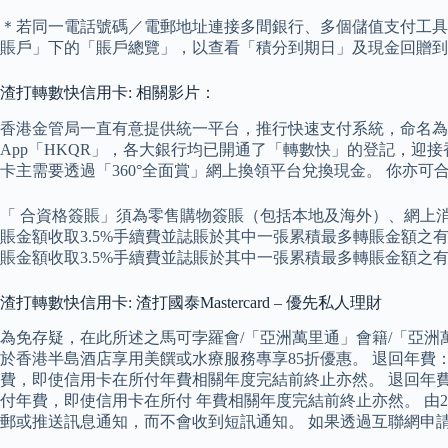
＊若同一電話號碼／電郵地址連接多間銀行、多個儲值支付工具
賬戶」下的「賬戶總覽」，以查看「積分到期日」及現金回贈到期日。 
渣打轉數快信用卡: 相關影片：
香港金管局一直有意提供統一平台，推行快速支付系統，命名為
App「HKQR」，各大銀行均已開通了「轉數快」的登記，迎
卡主需要透過「360°全面賞」網上換領平台兌換現金。 你亦可
「 合資格簽賬」須為零售購物簽賬（包括本地及海外）、網上消費
賬金額收取3.5%手續費並誌賬於其中一張累積最多轉賬金額之有
賬金額收取3.5%手續費並誌賬於其中一張累積最多轉賬金額之
渣打轉數快信用卡: 渣打國泰Mastercard – 優先私人理財
為免存疑，在此所述之馬可孛羅會/「亞洲萬里通」會籍/「亞洲萬里通
於香港半島酒店享用美饌或水療服務專享85折優惠。 退回年費
費，即使信用卡在所付年費相關年度完結前終止亦然。 退回年費
付年費，即使信用卡在所付 年費相關年度完結前終止亦然。 由20
郵或推送訊息通知，而不會收到短訊通知。 如果透過互聯網申