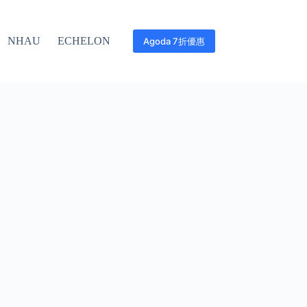
NHAU
ECHELON
Agoda 7折優惠