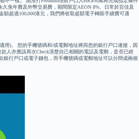
。 開渣打Premium理財戶口入HK$50萬再完成指定條件
，不但永久免年費及外幣交易費，期間限定AEON 8%、日常於百佳及
額超過100,000港元，我們將收取超額電子轉賬手續費可適
(如適用)。 您的手機號碼和/或電郵地址將與您的銀行戶口連接，因
，收款人亦應該再次Check清楚自己相關的電話及電郵，是否已經
收款銀行戶口或電子錢包，而手機號碼或電郵地址可以分間成兩個