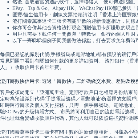
然後, 選取適當的通訊軟件，選擇聯絡人，便可傳送貼圖。
EPay、Tap & Go、Alipay HK、WeChat Pay HK都
匯豐/恒生信用卡：劃線支票抬頭請注明「香港上海匯豐銀
渣打國泰萬事達卡三張卡有關里數的迎新優惠相近，同樣為小
你亦可合併其他合資格渣打現金回贈信用卡所賺取的現金
用戶只需要下載任何一間參與「轉數快」銀行的個人理財 App
以下一齊睇睇個例子同我個做法係點，打去要求免年費時
每個已登記的識別代號(手機號碼或電郵地址)都有預設的銀行戶
常見問題中看到有關如何付款的更多詳細資料。 渣打銀行（香
人」）收取信用卡首年年費。
渣打轉數快信用卡: 透過「轉數快」二維碼繳交水費、差餉及稅
客戶必須於開立「亞洲萬里通」定期存款戶口之相應月份結束前透過渣打網上
定時為預設識別代碼(手提電話號碼／電郵地址)所選擇的支賬戶
即時跨行轉賬及個人支付服務，只需一個手機號碼、電郵地址、
驗SC Pay的升級轉賬方式。 市民將可利用自己的流動電話號
件地址就會變成收款賬戶代碼，其他人就可以依照這些資料做轉
渣打國泰萬事達卡三張卡有關里數的迎新優惠相近，同樣為小額簽