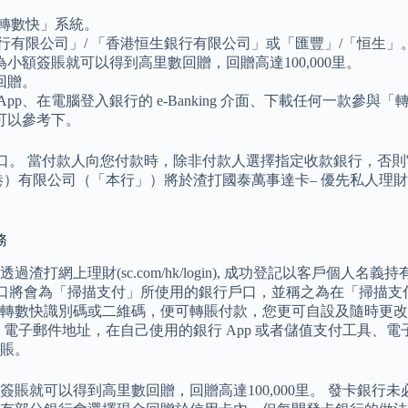
已參與「轉數快」系統。
行有限公司」/ 「香港恒生銀行有限公司」或「匯豐」/「恒生」
額簽賬就可以得到高里數回贈，回贈高達100,000里。
回贈。
、在電腦登入銀行的 e-Banking 介面、下載任何一款參與「
可以參考下。
口。 當付款人向您付款時，除非付款人選擇指定收款銀行，否則
港）有限公司（「本行」）將於渣打國泰萬事達卡– 優先私人理
務
理財(sc.com/hk/login), 成功登記以客戶個人名義持有
口將會為「掃描支付」所使用的銀行戶口，並稱之為在「掃描支付」
轉數快識別碼或二維碼，便可轉賬付款，您更可自設及隨時更改
碼、電子郵件地址，在自己使用的銀行 App 或者儲值支付工具
賬。
賬就可以得到高里數回贈，回贈高達100,000里。 發卡銀行