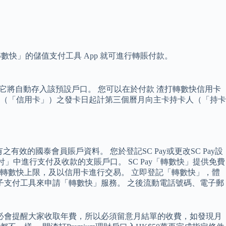
。
轉數快」的儲值支付工具 App 就可進行轉賬付款。
它將自動存入該預設戶口。 您可以在於付款 渣打轉數快信用卡
財（「信用卡」）之發卡日起計第三個曆月向主卡持卡人（「持卡
之有效的國泰會員賬戶資料。 您於登記SC Pay或更改SC Pay設
中進行支付及收款的支賬戶口。 SC Pay「轉數快」提供免費
轉數快上限，及以信用卡進行交易。 立即登記「轉數快」，體
、電子支付工具來申請「轉數快」服務。 之後流動電話號碼、電子郵
未必會提醒大家收取年費，所以必須留意月結單的收費，如發現月