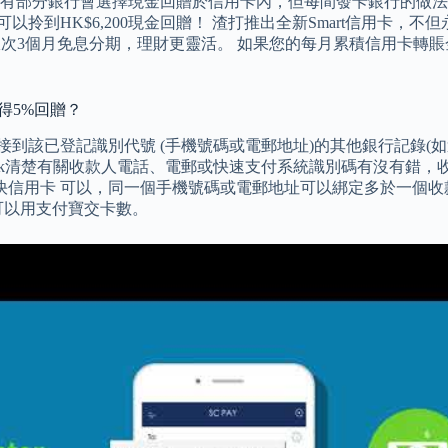
分銀行會選擇現金回贈於信用卡內，但每間發卡銀行的做法都不一樣
就可以拎到HK$6,200現金回贈！ 渣打推出全新Smart信用卡
限次3個月免息分期，理財更靈活。 如果您的每月累積信用卡轉賬金
得5%回贈？
除連接到該已登記識別代號 (手機號碼或電郵地址)的其他銀行記錄
Check清楚有關收款人電話、電郵或快速支付系統識別碼有沒有錯
數快信用卡 可以，同一個手機號碼或電郵地址可以綁定多於一個
可以用支付寶交卡數。