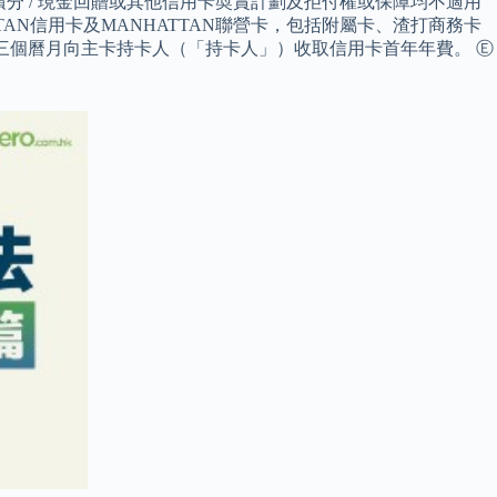
」積分 / 現金回贈或其他信用卡奬賞計劃及拒付權或保障均不適用
TTAN信用卡及MANHATTAN聯營卡，包括附屬卡、渣打商務卡
起計第三個曆月向主卡持卡人（「持卡人」）收取信用卡首年年費。 Ⓔ