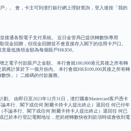
戶」。 會，卡主可到渣打銀行網上理財查詢，登入後按「我的
並接通各類電子支付系統。 近日金管局已提供轉數快專用
賺取現金回贈，但現金回贈並不會直接存入閣下的信用卡戶口。
意最低換領金額為每個賬戶HK$50。
之電子付款賬戶之金額。 本行會就100,000港元其後之所有轉
計算於下一個月份內。 本行會就HK$100,000其後之所有轉
轉數快」）二維碼的付款服務。
日至2023年12月31日，渣打國泰Mastercard客戶憑卡
論本行、閣下或任何 附屬卡持卡人提出終止）退回任 何已付年
（不論本行、閣下或任何 附屬卡持卡人提出終止）退回任 何已
息功能或已於本行登記電郵地址，您於經轉數快收到款項時或會收到電