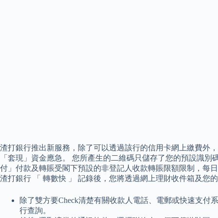
渣打銀行推出新服務，除了可以透過該行的信用卡網上繳費外，
「套現」資金應急。 您所產生的二維碼只儲存了您的預設識別碼
付」付款及轉賬受閣下預設的非登記人收款轉賬限額限制，每日最高總
渣打銀行 「 轉數快 」 記錄後，您將透過網上理財收件箱及您的
除了雙方要Check清楚有關收款人電話、電郵或快速支付
行查詢。