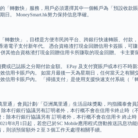
的「轉數快」服務，用戶必須選擇其中一個帳戶為「預設收款賬
MoneySmart.hk努力保持信息準確。
「轉數快」，目標是方便市民跨平台、跨銀行快速轉賬、付款，
接香港電子支付新年代。 憑合資格渣打現金回贈信用卡簽賬，可
合併其他合資格渣打現金回贈信用卡所賺取的現金回贈。 卡主要留
或已誌賬之分期付款金額。 EPay 及支付寶賬戶或本行不時新增
效信用卡賬戶內。 如當月最後一天為星期日，任何當天之有關交易將
有效信用卡賬戶內。 「掃描支付」是使用支援快速支付系統（「
」會員計劃/「亞洲萬里通」生活品味獎勵，均指國泰會員計劃。 由即
：除本行銀行協議另有訂明者外，本行概不會在信用卡終止時（不
：除本行銀行協議另有 訂明者外，本行概不會在信用卡 終止時
21年8月1日起，若您已於SC Mobile應用程式啓動推送訊
請，則須預留額外２至３個工作天處理相關手續。