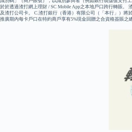
識別碼」（商戶賬號），以識別參與者（例如銀行或儲值支付工具）
於於透過渣打網上理財 / SC Mobile App之本地戶口跨行
及渣打公司卡。 C.渣打銀行（香港）有限公司（「本行」）將於渣
推廣期內每卡戶口在特約商戶享有5%現金回贈之合資格簽賬之總金