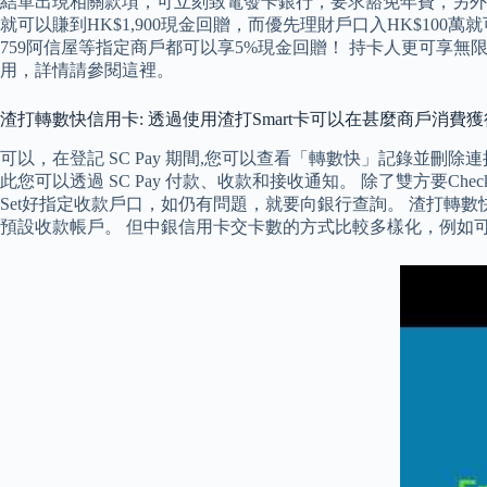
結單出現相關款項，可立刻致電發卡銀行，要求豁免年費，另外有部
就可以賺到HK$1,900現金回贈，而優先理財戶口入HK$100萬
759阿信屋等指定商戶都可以享5%現金回贈！ 持卡人更可享無
用，詳情請參閱這裡。
渣打轉數快信用卡: 透過使用渣打Smart卡可以在甚麼商戶消費獲
可以，在登記 SC Pay 期間,您可以查看「轉數快」記錄並刪
此您可以透過 SC Pay 付款、收款和接收通知。 除了雙方要
Set好指定收款戶口，如仍有問題，就要向銀行查詢。 渣打轉
預設收款帳戶。 但中銀信用卡交卡數的方式比較多樣化，例如