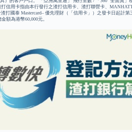
的客戶戶口。 「亞洲萬里通」 飛行里數 / 「360° 全面賞
轉賬。 渣打信用卡指由本行發行之渣打信用卡、渣打聯營卡、MANHA
打國泰 Mastercard– 優先理財（「信用卡」）之發卡日
額為港幣60,000元。