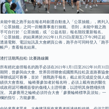
未能中籤之跑手如在報名時剔選自動進入「公眾抽籤」，將列入
「公眾抽籤」之同一距離賽事進行抽籤。 否則，未能中籤之跑
手可自行於「公眾抽籤」或「公益名額」報名階段重新報名。
「公眾抽籤」的結果將於2022年11月25日(星期五)下午2時正起
透過電郵、電話短訊及大會網頁公佈，跑手亦可同時登入「跑手
帳戶」查看報名結果。
渣打活期馬拉松: 比賽路線圖
所有經此途徑報名的跑手必須在2021年1月1日至2022年10月31日
期間，曾參與由大會、世界田徑聯會或國際馬拉松及道路賽協會
舉辦或認可賽事，並於「挑戰跑手報名」截止前完成提交個人成
績供大會查核。 輪椅賽參加者於報名時，必須上載有效的醫生
或政府認可機構簽發的傷殘人士證明書，以證明其身體殘疾情
況。 其參賽用之輪椅必須符合大會「參賽輪椅標準及須知」一
欄的指引，方能參賽。
由於參賽者眾多，大會建議所有參賽者抵達終點線後，必須立即