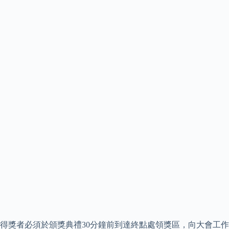
得獎者必須於頒獎典禮30分鐘前到達終點處領獎區，向大會工作