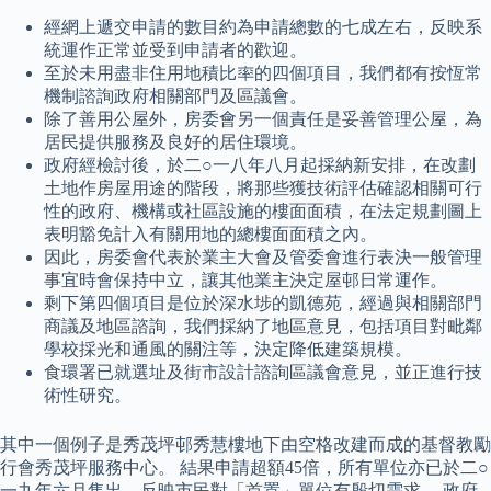
經網上遞交申請的數目約為申請總數的七成左右，反映系
統運作正常並受到申請者的歡迎。
至於未用盡非住用地積比率的四個項目，我們都有按恆常
機制諮詢政府相關部門及區議會。
除了善用公屋外，房委會另一個責任是妥善管理公屋，為
居民提供服務及良好的居住環境。
政府經檢討後，於二○一八年八月起採納新安排，在改劃
土地作房屋用途的階段，將那些獲技術評估確認相關可行
性的政府、機構或社區設施的樓面面積，在法定規劃圖上
表明豁免計入有關用地的總樓面面積之內。
因此，房委會代表於業主大會及管委會進行表決一般管理
事宜時會保持中立，讓其他業主決定屋邨日常運作。
剩下第四個項目是位於深水埗的凱德苑，經過與相關部門
商議及地區諮詢，我們採納了地區意見，包括項目對毗鄰
學校採光和通風的關注等，決定降低建築規模。
食環署已就選址及街市設計諮詢區議會意見，並正進行技
術性研究。
其中一個例子是秀茂坪邨秀慧樓地下由空格改建而成的基督教勵
行會秀茂坪服務中心。 結果申請超額45倍，所有單位亦已於二○
一九年六月售出，反映市民對「首置」單位有殷切需求。 政府