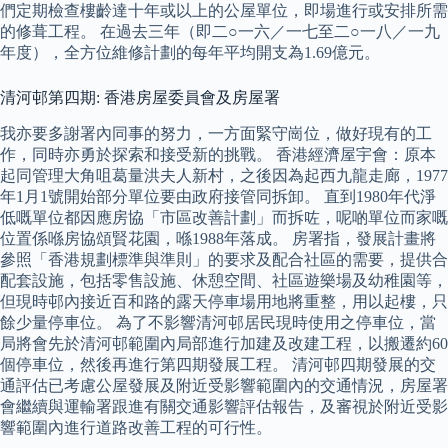
們定期檢查樓齡達十年或以上的公屋單位，即場進行或安排所需
的修葺工程。 在過去三年（即二○一六／一七至二○一八／一九
年度），全方位維修計劃的每年平均開支為1.69億元。
清河邨第四期: 香港房屋委員會及房屋署
我亦要多謝署內同事的努力，一方面緊守崗位，做好現有的工
作，同時亦勇於探索和接受新的挑戰。 香港經濟屋宇會：原本
起同管理大角咀葛量洪夫人新村，之後因為起西九龍走廊，1977
年1月1號開始部分單位要由政府接管同拆卸。 直到1980年代淨
低嘅單位都因應房協「市區改善計劃」而拆咗，呢啲單位而家嘅
位置係喺房協頌賢花園，喺1988年落成。 房署指，發展計畫將
參照「香港規劃標準與準則」的要求及配合社區的需要，提供合
配套設施，包括零售設施、休憩空間、社區遊樂場及幼稚園等，
但現時邨內接近百和路的露天停車場用地將重整，用以起樓，只
餘少量停車位。 為了不影響清河邨居民現時使用之停車位，當
局將會先於清河邨範圍內局部進行加建及改建工程，以搬遷約60
個停車位，然後再進行第四期發展工程。 清河邨四期發展的交
通評估已考慮公屋發展及附近受影響範圍內的交通情況，房屋署
會繼續與運輸署跟進有關交通影響評估報告，及審視於附近受影
響範圍內進行道路改善工程的可行性。