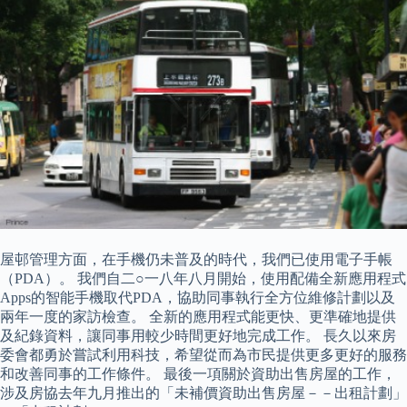
屋邨管理方面，在手機仍未普及的時代，我們已使用電子手帳
（PDA）。 我們自二○一八年八月開始，使用配備全新應用程式
Apps的智能手機取代PDA，協助同事執行全方位維修計劃以及
兩年一度的家訪檢查。 全新的應用程式能更快、更準確地提供
及紀錄資料，讓同事用較少時間更好地完成工作。 長久以來房
委會都勇於嘗試利用科技，希望從而為市民提供更多更好的服務
和改善同事的工作條件。 最後一項關於資助出售房屋的工作，
涉及房協去年九月推出的「未補價資助出售房屋－－出租計劃」