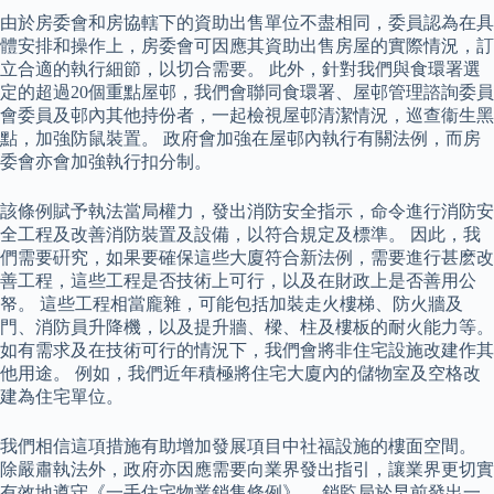
由於房委會和房協轄下的資助出售單位不盡相同，委員認為在具
體安排和操作上，房委會可因應其資助出售房屋的實際情況，訂
立合適的執行細節，以切合需要。 此外，針對我們與食環署選
定的超過20個重點屋邨，我們會聯同食環署、屋邨管理諮詢委員
會委員及邨內其他持份者，一起檢視屋邨清潔情況，巡查衞生黑
點，加強防鼠裝置。 政府會加強在屋邨內執行有關法例，而房
委會亦會加強執行扣分制。
該條例賦予執法當局權力，發出消防安全指示，命令進行消防安
全工程及改善消防裝置及設備，以符合規定及標準。 因此，我
們需要硏究，如果要確保這些大廈符合新法例，需要進行甚麽改
善工程，這些工程是否技術上可行，以及在財政上是否善用公
帑。 這些工程相當龐雜，可能包括加裝走火樓梯、防火牆及
門、消防員升降機，以及提升牆、樑、柱及樓板的耐火能力等。
如有需求及在技術可行的情況下，我們會將非住宅設施改建作其
他用途。 例如，我們近年積極將住宅大廈內的儲物室及空格改
建為住宅單位。
我們相信這項措施有助增加發展項目中社福設施的樓面空間。
除嚴肅執法外，政府亦因應需要向業界發出指引，讓業界更切實
有效地遵守《一手住宅物業銷售條例》。 銷監局於早前發出一