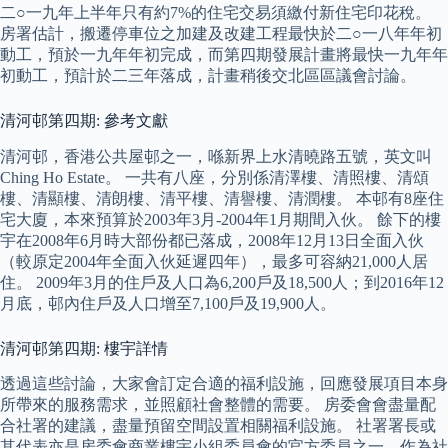
二○一九年上半年只有約7%的住宅交易須繳付新住宅印花稅。
房署估計，搬遷停車位之加建及改建工程最快於二○一八年年初
動工，預於一九年年初完成，而第四期發展計畫將最快一九年年
初動工，預計於二三年落成，計畫稍後交北區區議會討論。
清河邨第四期: 參考文獻
清河邨，香港公共屋邨之一，喺新界上水清曉路五號，英文叫
Ching Ho Estate。 一共有八座，分別係清澤樓、清照樓、清頌
樓、清顯樓、清朗樓、清平樓、清譽樓、清潤樓。 本邨有8座住
宅大廈，本來預算於2003年3月-2004年1月期間入伙。 餘下的樓
宇在2008年6月時大部份都已落成，2008年12月13日全面入伙
（較原定2004年全面入伙延遲四年），最多可容納21,000人居
住。 2009年3月的住戶及人口為6,200戶及18,500人；到2016年12
月底，邨內住戶及人口增至7,100戶及19,900人。
清河邨第四期: 樓宇詳情
透過這些討論，大家會訂定合適的福利設施，回應發展項目本身
所帶來的服務需求，並照顧社會整體的需要。 房委會會盡量配
合社署的建議，盡量預留空間設置相關福利設施。 社署署長或
其代表亦是房委會商業樓宇小組委員會的官方委員之一，作為社