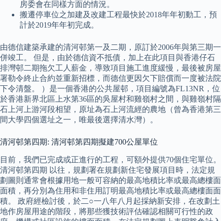
房委會在同樣方面的情況。
搬遷停車位之加建及改建工程最快於2018年年初動工，預
計於2019年年初完成。
由德信建築承建的清河邨第一及二期，原訂於2006年與第三期一
併竣工。 但是，由於德信資不抵債，加上在此項目與香港仔石
排灣邨二期拖欠工人薪金，導致項目施工進度緩慢，最後被房屋
署勒令終止合約並重新招標，而德信更因欠下賠償而一度被法院
下令清盤。 ）是一個香港的公共屋邨，項目編號為FL13NR，位
於香港新界北區上水第36區的吳屋村和雞嶺村之間，與雞嶺村隔
石上河上游河段相望，原址為石上河流經的農地（曾為香港第三
間大學四個選址之一，唯最後選擇清水灣）。
清河邨第四期: 清河邨第四期擬建700公屋單位
目前，我們已完成或正進行的工程，可額外提供70個住宅單位。
清河邨第四期 以往，規劃署在規劃新住宅發展項目時，法定規
劃圖則通常會根據用地一般可容納的最高地積比率或最高總樓面
面積，再分別為住用和非住用訂明最高地積比率或最高總樓面面
積。 政府經檢討後，於二○一八年八月起採納新安排，在改劃土
地作房屋用途的階段，將那些獲技術評估確認相關可行性的政