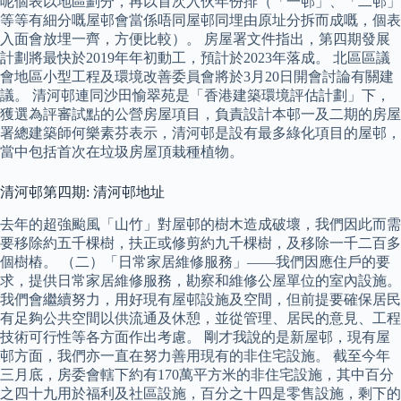
呢個表以地區劃分，再以首次入伙年份排（「一邨」、「二邨」
等等有細分嘅屋邨會當係唔同屋邨同埋由原址分拆而成嘅，個表
入面會放埋一齊，方便比較）。 房屋署文件指出，第四期發展
計劃將最快於2019年年初動工，預計於2023年落成。 北區區議
會地區小型工程及環境改善委員會將於3月20日開會討論有關建
議。 清河邨連同沙田愉翠苑是「香港建築環境評估計劃」下，
獲選為評審試點的公營房屋項目，負責設計本邨一及二期的房屋
署總建築師何樂素芬表示，清河邨是設有最多綠化項目的屋邨，
當中包括首次在垃圾房屋頂栽種植物。
清河邨第四期: 清河邨地址
去年的超強颱風「山竹」對屋邨的樹木造成破壞，我們因此而需
要移除約五千棵樹，扶正或修剪約九千棵樹，及移除一千二百多
個樹樁。 （二）「日常家居維修服務」——我們因應住戶的要
求，提供日常家居維修服務，勘察和維修公屋單位的室內設施。
我們會繼續努力，用好現有屋邨設施及空間，但前提要確保居民
有足夠公共空間以供流通及休憩，並從管理、居民的意見、工程
技術可行性等各方面作出考慮。 剛才我說的是新屋邨，現有屋
邨方面，我們亦一直在努力善用現有的非住宅設施。 截至今年
三月底，房委會轄下約有170萬平方米的非住宅設施，其中百分
之四十九用於福利及社區設施，百分之十四是零售設施，剩下的