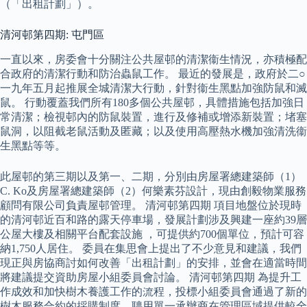
（「出租計劃」）。
清河邨第四期: 屯門區
一直以來，房委會十分關注公共屋邨的清潔衞生情況，亦積極配
合政府的清潔行動和防治蟲鼠工作。 最近的發展是，政府於二○
一九年五月起推展全城清潔大行動，針對衞生黑點加強防鼠和滅
鼠。 行動覆蓋我們所有180多個公共屋邨，具體措施包括加強日
常清潔；檢視邨內的防鼠裝置，進行及修補或增添新裝置；堵塞
鼠洞，以阻截老鼠活動及匿藏；以及使用高壓熱水機加強清洗衞
生黑點等等。
此屋邨的第三期以及第一、二期，分別由房屋署總建築師（1）
C. Ko及房屋署總建築師（2）何樂素芬設計，現由創毅物業服務
顧問有限公司負責屋邨管理。 清河邨第四期 項目地盤位於現時
的清河邨近百和路的露天停車場，發展計劃涉及興建一座約39層
公屋大樓及相關平台配套設施 ，可提供約700個單位，預計可容
納1,750人居住。 委員在集思會上提出了不少意見和建議，我們
現正與房協商討如何改善「出租計劃」的安排，並會在適當時間
將建議提交資助房屋小組委員會討論。 清河邨第四期 為提升工
作成效和加快樹木養護工作的流程，投標小組委員會通過了新的
樹木服務合約的採購制度，聘用單一承辦商在管理區域提供較全