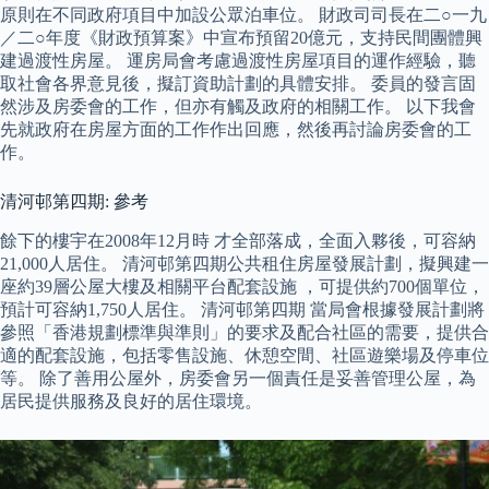
原則在不同政府項目中加設公眾泊車位。 財政司司長在二○一九
／二○年度《財政預算案》中宣布預留20億元，支持民間團體興
建過渡性房屋。 運房局會考慮過渡性房屋項目的運作經驗，聽
取社會各界意見後，擬訂資助計劃的具體安排。 委員的發言固
然涉及房委會的工作，但亦有觸及政府的相關工作。 以下我會
先就政府在房屋方面的工作作出回應，然後再討論房委會的工
作。
清河邨第四期: 參考
餘下的樓宇在2008年12月時 才全部落成，全面入夥後，可容納
21,000人居住。 清河邨第四期公共租住房屋發展計劃，擬興建一
座約39層公屋大樓及相關平台配套設施 ，可提供約700個單位，
預計可容納1,750人居住。 清河邨第四期 當局會根據發展計劃將
參照「香港規劃標準與準則」的要求及配合社區的需要，提供合
適的配套設施，包括零售設施、休憩空間、社區遊樂場及停車位
等。 除了善用公屋外，房委會另一個責任是妥善管理公屋，為
居民提供服務及良好的居住環境。