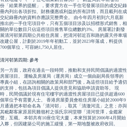
份「給業界的提醒」，要求賣方在一手住宅發展項目的成交紀錄
冊內列出各項折扣、財務優惠或利益的所有詳情，而且載列在成
交紀錄冊內的資料亦應該完整齊全。 由今年四月初到六月底新
推出的一手住宅項目中，只有五個項目涉及以招標形式銷售，相
關的單位數目只佔這些項目推售單位總數約3%。 房屋署計劃發
展清河邨第四期公共租住房屋，把清河邨近百和路的露天停車場
改建公屋，計劃於2019年年初動工，並於2023年落成，料提供
700個單位，可容納1,750人居住。
清河邨第四期: 參考
另一方面，政府在過去一段時間，推動和支持民間倡議的過渡性
房屋項目。 運輸及房屋局（運房局）成立一個由副局長領導的
專責小組，在諮詢相關的政策局和部門後，為這些項目給予適切
的支持，包括為項目倡議人提供意見和協助申請資助等。 現
時，民間倡議於現有住宅樓宇的過渡性房屋項目已提供超過600
個單位予有需要人士。 香港房屋委員會租住房屋小組於2000年9
月通過把本邨命名為「清河邨」，取其「清澈河流」之意；亦與
其毗鄰客家原居民雞嶺村之張氏宗祠堂聯「清河世澤，金鑑家
聲」互襯。 本邨共有10座住宅大廈，本來預算於2006年4月開始
入夥，但因建築公司的施工緩慢，第一期地盤被政府收回。