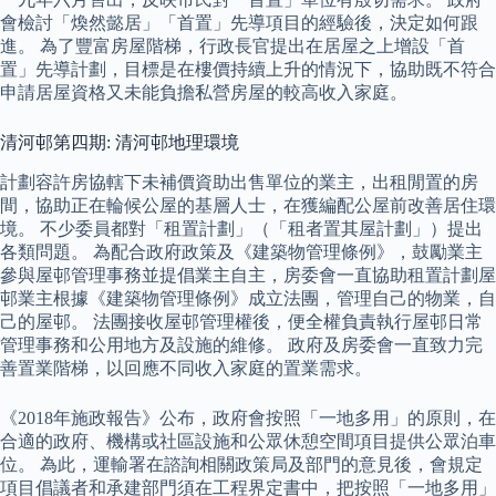
會檢討「煥然懿居」「首置」先導項目的經驗後，決定如何跟
進。 為了豐富房屋階梯，行政長官提出在居屋之上增設「首
置」先導計劃，目標是在樓價持續上升的情況下，協助既不符合
申請居屋資格又未能負擔私營房屋的較高收入家庭。
清河邨第四期: 清河邨地理環境
計劃容許房協轄下未補價資助出售單位的業主，出租閒置的房
間，協助正在輪候公屋的基層人士，在獲編配公屋前改善居住環
境。 不少委員都對「租置計劃」（「租者置其屋計劃」）提出
各類問題。 為配合政府政策及《建築物管理條例》，鼓勵業主
參與屋邨管理事務並提倡業主自主，房委會一直協助租置計劃屋
邨業主根據《建築物管理條例》成立法團，管理自己的物業，自
己的屋邨。 法團接收屋邨管理權後，便全權負責執行屋邨日常
管理事務和公用地方及設施的維修。 政府及房委會一直致力完
善置業階梯，以回應不同收入家庭的置業需求。
《2018年施政報告》公布，政府會按照「一地多用」的原則，在
合適的政府、機構或社區設施和公眾休憩空間項目提供公眾泊車
位。 為此，運輸署在諮詢相關政策局及部門的意見後，會規定
項目倡議者和承建部門須在工程界定書中，把按照「一地多用」