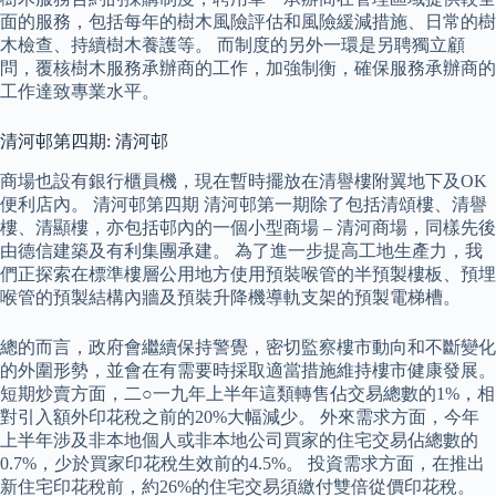
面的服務，包括每年的樹木風險評估和風險緩減措施、日常的樹
木檢查、持續樹木養護等。 而制度的另外一環是另聘獨立顧
問，覆核樹木服務承辦商的工作，加強制衡，確保服務承辦商的
工作達致專業水平。
清河邨第四期: 清河邨
商場也設有銀行櫃員機，現在暫時擺放在清譽樓附翼地下及OK
便利店內。 清河邨第四期 清河邨第一期除了包括清頌樓、清譽
樓、清顯樓，亦包括邨內的一個小型商場 – 清河商場，同樣先後
由德信建築及有利集團承建。 為了進一步提高工地生產力，我
們正探索在標準樓層公用地方使用預裝喉管的半預製樓板、預埋
喉管的預製結構內牆及預裝升降機導軌支架的預製電梯槽。
總的而言，政府會繼續保持警覺，密切監察樓市動向和不斷變化
的外圍形勢，並會在有需要時採取適當措施維持樓市健康發展。
短期炒賣方面，二○一九年上半年這類轉售佔交易總數的1%，相
對引入額外印花稅之前的20%大幅減少。 外來需求方面，今年
上半年涉及非本地個人或非本地公司買家的住宅交易佔總數的
0.7%，少於買家印花稅生效前的4.5%。 投資需求方面，在推出
新住宅印花稅前，約26%的住宅交易須繳付雙倍從價印花稅。