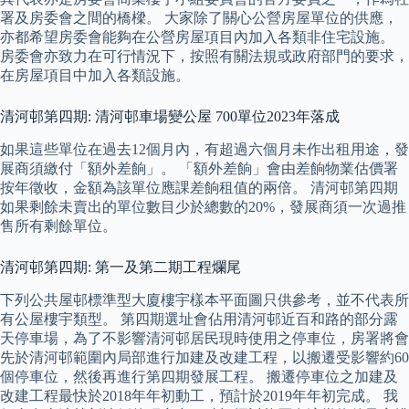
署及房委會之間的橋樑。 大家除了關心公營房屋單位的供應，
亦都希望房委會能夠在公營房屋項目內加入各類非住宅設施。
房委會亦致力在可行情況下，按照有關法規或政府部門的要求，
在房屋項目中加入各類設施。
清河邨第四期: 清河邨車場變公屋 700單位2023年落成
如果這些單位在過去12個月內，有超過六個月未作出租用途，發
展商須繳付「額外差餉」。 「額外差餉」會由差餉物業估價署
按年徵收，金額為該單位應課差餉租值的兩倍。 清河邨第四期
如果剩餘未賣出的單位數目少於總數的20%，發展商須一次過推
售所有剩餘單位。
清河邨第四期: 第一及第二期工程爛尾
下列公共屋邨標準型大廈樓宇樣本平面圖只供參考，並不代表所
有公屋樓宇類型。 第四期選址會佔用清河邨近百和路的部分露
天停車場，為了不影響清河邨居民現時使用之停車位，房署將會
先於清河邨範圍內局部進行加建及改建工程，以搬遷受影響約60
個停車位，然後再進行第四期發展工程。 搬遷停車位之加建及
改建工程最快於2018年年初動工，預計於2019年年初完成。 我