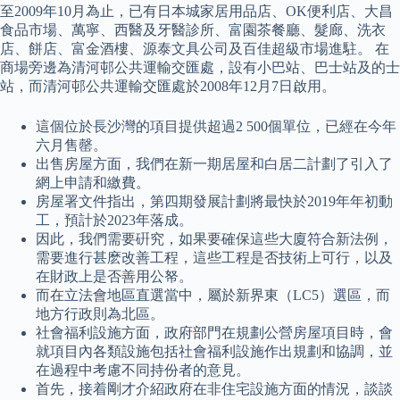
至2009年10月為止，已有日本城家居用品店、OK便利店、大昌
食品市場、萬寧、西醫及牙醫診所、富園茶餐廳、髮廊、洗衣
店、餅店、富金酒樓、源泰文具公司及百佳超級市場進駐。 在
商場旁邊為清河邨公共運輸交匯處，設有小巴站、巴士站及的士
站，而清河邨公共運輸交匯處於2008年12月7日啟用。
這個位於長沙灣的項目提供超過2 500個單位，已經在今年
六月售罄。
出售房屋方面，我們在新一期居屋和白居二計劃了引入了
網上申請和繳費。
房屋署文件指出，第四期發展計劃將最快於2019年年初動
工，預計於2023年落成。
因此，我們需要硏究，如果要確保這些大廈符合新法例，
需要進行甚麽改善工程，這些工程是否技術上可行，以及
在財政上是否善用公帑。
而在立法會地區直選當中，屬於新界東（LC5）選區，而
地方行政則為北區。
社會福利設施方面，政府部門在規劃公營房屋項目時，會
就項目內各類設施包括社會福利設施作出規劃和協調，並
在過程中考慮不同持份者的意見。
首先，接着剛才介紹政府在非住宅設施方面的情況，談談