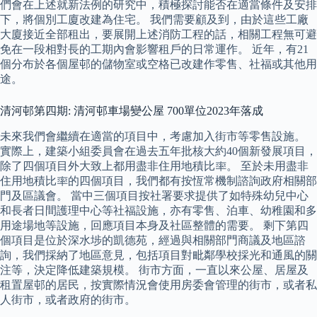
們會在上述就新法例的研究中，積極探討能否在適當條件及安排
下，將個別工廈改建為住宅。 我們需要顧及到，由於這些工廠
大廈接近全部租出，要展開上述消防工程的話，相關工程無可避
免在一段相對長的工期內會影響租戶的日常運作。 近年，有21
個分布於各個屋邨的儲物室或空格已改建作零售、社福或其他用
途。
清河邨第四期: 清河邨車場變公屋 700單位2023年落成
未來我們會繼續在適當的項目中，考慮加入街市等零售設施。
實際上，建築小組委員會在過去五年批核大約40個新發展項目，
除了四個項目外大致上都用盡非住用地積比率。 至於未用盡非
住用地積比率的四個項目，我們都有按恆常機制諮詢政府相關部
門及區議會。 當中三個項目按社署要求提供了如特殊幼兒中心
和長者日間護理中心等社福設施，亦有零售、泊車、幼稚園和多
用途場地等設施，回應項目本身及社區整體的需要。 剩下第四
個項目是位於深水埗的凱德苑，經過與相關部門商議及地區諮
詢，我們採納了地區意見，包括項目對毗鄰學校採光和通風的關
注等，決定降低建築規模。 街市方面，一直以來公屋、居屋及
租置屋邨的居民，按實際情況會使用房委會管理的街市，或者私
人街市，或者政府的街市。