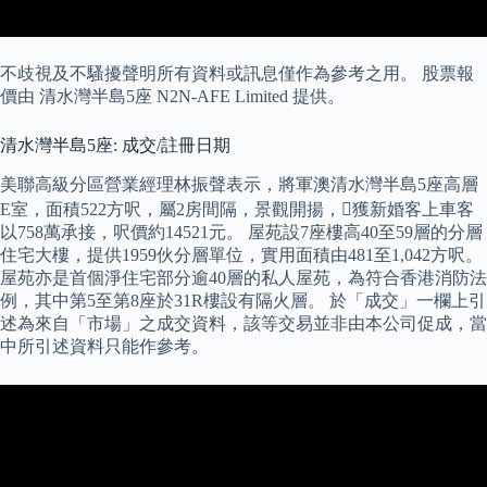
不歧視及不騷擾聲明所有資料或訊息僅作為參考之用。 股票報
價由 清水灣半島5座 N2N-AFE Limited 提供。
清水灣半島5座: 成交/註冊日期
美聯高級分區營業經理林振聲表示，將軍澳清水灣半島5座高層
E室，面積522方呎，屬2房間隔，景觀開揚，𤻙獲新婚客上車客
以758萬承接，呎價約14521元。 屋苑設7座樓高40至59層的分層
住宅大樓，提供1959伙分層單位，實用面積由481至1,042方呎。
屋苑亦是首個淨住宅部分逾40層的私人屋苑，為符合香港消防法
例，其中第5至第8座於31R樓設有隔火層。 於「成交」一欄上引
述為來自「市場」之成交資料，該等交易並非由本公司促成，當
中所引述資料只能作參考。