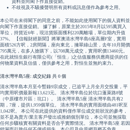
資料並向閣下作直接促銷。
不歧視及不騷擾聲明所有資料或訊息僅作為參考之用。
本公司在未得閣下的同意之前，不能如此使用閣下的個人資料並
向閣下作直接促銷。 據了解，原業主於2015年8月以595萬買入
單位，持貨近6年，現沽貨賬面獲利220萬離場，單位期內升值
37%。 【信報財經新聞】將軍澳清水灣半島6座高層F室，實用
面積526方呎，2房間隔，座向東北，擁翠綠山景，去年10月開價
795萬元，在多人搶購下，以708萬元成交，實用呎價13460元。
在此就恒生銀行有限公司(「恒生」)之估值服務供應商提供的任
何物業資料及估值，僅供參考之用，對恒生並無約束力。
清水灣半島5座: 成交紀錄 共 0 個
清水灣半島本月至今暫錄9宗成交，已追平上月全月交投量，平
均實用呎價最新報13,623元。 清水灣半島位於坑口蓬萊路8號
（中原樓市片區：坑口）。 清水灣半島5座 清水灣半島共有2
期，7座，提供1,959個單位。 清水灣半島的實用面積由481呎至
1,042呎。 本公司在此提供的資料僅作單位成交前狀況的參考，
並不是為賣方/業主客戶發出或推銷個別單位，本公司並無採取
任何步驟核實有關資料是否合乎實際情況。 清水灣半島5座 若因
錯漏而引致任何不便或損失，本公司及中原網頁概不負責。