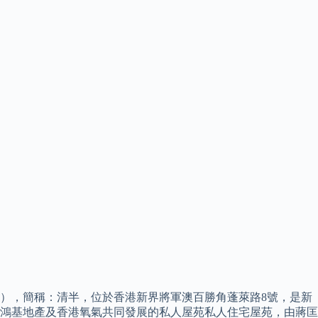
），簡稱：清半，位於香港新界將軍澳百勝角蓬萊路8號，是新
鴻基地產及香港氧氣共同發展的私人屋苑私人住宅屋苑，由蔣匡