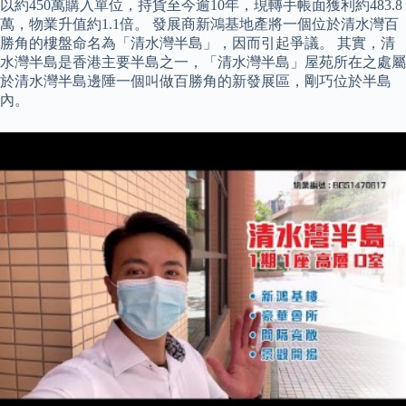
以約450萬購入單位，持貨至今逾10年，現轉手帳面獲利約483.8
萬，物業升值約1.1倍。 發展商新鴻基地產將一個位於清水灣百
勝角的樓盤命名為「清水灣半島」，因而引起爭議。 其實，清
水灣半島是香港主要半島之一，「清水灣半島」屋苑所在之處屬
於清水灣半島邊陲一個叫做百勝角的新發展區，剛巧位於半島
內。