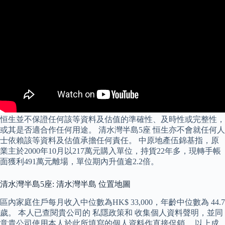
恒生並不保證任何該等資料及估值的準確性、及時性或完整性，
或其是否適合作任何用途。 清水灣半島5座 恒生亦不會就任何人
士依賴該等資料及估值承擔任何責任。 中原地產伍錦基指，原
業主於2000年10月以217萬元購入單位，持貨22年多，現轉手帳
面獲利491萬元離場，單位期內升值逾2.2倍。
清水灣半島5座: 清水灣半島 位置地圖
區內家庭住戶每月收入中位數為HK$ 33,000，年齡中位數為 44.7
歲。 本人已查閱貴公司的 私隱政策和 收集個人資料聲明，並同
意貴公司使用本人於此所填寫的個人資料作直接促銷。 以上成