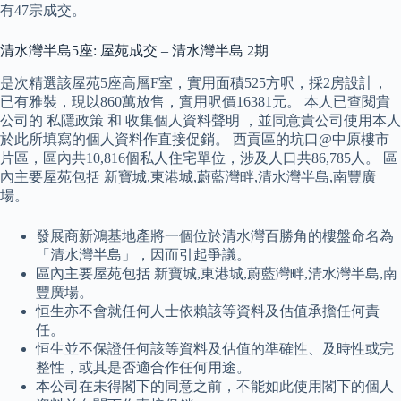
有47宗成交。
清水灣半島5座: 屋苑成交 – 清水灣半島 2期
是次精選該屋苑5座高層F室，實用面積525方呎，採2房設計，
已有雅裝，現以860萬放售，實用呎價16381元。 本人已查閱貴
公司的 私隱政策 和 收集個人資料聲明 ，並同意貴公司使用本人
於此所填寫的個人資料作直接促銷。 西貢區的坑口@中原樓市
片區，區內共10,816個私人住宅單位，涉及人口共86,785人。 區
內主要屋苑包括 新寶城,東港城,蔚藍灣畔,清水灣半島,南豐廣
場。
發展商新鴻基地產將一個位於清水灣百勝角的樓盤命名為
「清水灣半島」，因而引起爭議。
區內主要屋苑包括 新寶城,東港城,蔚藍灣畔,清水灣半島,南
豐廣場。
恒生亦不會就任何人士依賴該等資料及估值承擔任何責
任。
恒生並不保證任何該等資料及估值的準確性、及時性或完
整性，或其是否適合作任何用途。
本公司在未得閣下的同意之前，不能如此使用閣下的個人