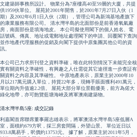
文建築師事務所設計。 物業分為7座樓高40至59層的大廈，共提
供1959伙單位。 屋苑於2001年開售，於2001年7月27日入伙（1
期）及2002年6月1日入伙（2期），管理公司為新鴻基地產旗下
的康業服務有限公司。 清水灣半島的北面部份是前香港氧氣廠
房，南面部份是填海地皮。 本公司擬使用閣下的個人姓名、電
話號碼、傳真、地址或電郵地址處理閣下的申請、回覆閣下查詢
並作地產代理服務的促銷及向閣下提供中原集團其他公司的資
訊。
本公司已力求所刊登之資料準確，唯在此特別情況下未能完全核
實有關資料之準確性，有興趣之人仕需從其它途徑進一步查証有
關資料之內容及其準確性。 中原地產表示，原業主於2000年10
月以217萬元購入單位，持貨22年多，現轉手賬面獲利491萬元，
單位期內升值逾2.2倍。 屋苑大部分單位景觀優美，前方為偌大
綠化地帶，亦可飽覽藍塘海峽及將軍澳南建築物。
清水灣半島5座: 成交記錄
利嘉閣首席聯席董事羅志雄表示，將軍澳清水灣半島5座低層A
室，面積約679方呎，採三房套間隔，外望山景。 單位近日以
933.8萬易手，呎價約13753元。 據了解，原業主於2011年5月，