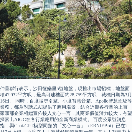
仲量聯行表示，沙田恆樂里5號地盤，現推出市場招標，地盤面
積47,932平方呎，最高可建樓面約28,759平方呎，截標日期為3月
16日。 同時，百度搜尋引擎、小度智慧音箱、Apollo智慧駕駛等
業務，都為對話式AI提供了應用場景，結合近期各行業的上百
家頭部企業相繼宣佈接入文心一言，其商業價值潛力較大，有望
探索出AIGC在各行業應用的全新商業模式。 百度公眾號消息
指，與Chat-GPT模型同類的「文心一言」（ERNIEBot）已在2
月7日上線。 百度在人工智慧領域發展數十年，在人工智慧由上