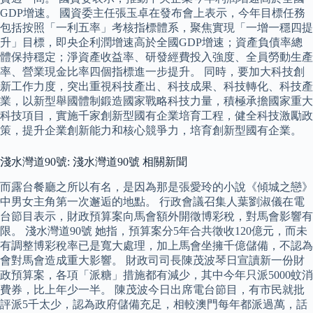
GDP增速。 國資委主任張玉卓在發布會上表示，今年目標任務
包括按照「一利五率」考核指標體系，聚焦實現「一增一穩四提
升」目標，即央企利潤增速高於全國GDP增速；資產負債率總
體保持穩定；淨資產收益率、研發經費投入強度、全員勞動生產
率、營業現金比率四個指標進一步提升。 同時，要加大科技創
新工作力度，突出重視科技產出、科技成果、科技轉化、科技產
業，以新型舉國體制鍛造國家戰略科技力量，積極承擔國家重大
科技項目，實施千家創新型國有企業培育工程，健全科技激勵政
策，提升企業創新能力和核心競爭力，培育創新型國有企業。
淺水灣道90號: 淺水灣道90號 相關新聞
而露台餐廳之所以有名，是因為那是張愛玲的小說《傾城之戀》
中男女主角第一次邂逅的地點。 行政會議召集人葉劉淑儀在電
台節目表示，財政預算案向馬會額外開徵博彩稅，對馬會影響有
限。 淺水灣道90號 她指，預算案分5年合共徵收120億元，而未
有調整博彩稅率已是寬大處理，加上馬會坐擁千億儲備，不認為
會對馬會造成重大影響。 財政司司長陳茂波琴日宣讀新一份財
政預算案，各項「派糖」措施都有減少，其中今年只派5000蚊消
費券，比上年少一半。 陳茂波今日出席電台節目，有市民就批
評派5千太少，認為政府儲備充足，相較澳門每年都派過萬，話