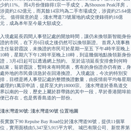
少約11%。 而4月份僅錄得1宗一手成交，為Shouson Peak洋房，
涉資約2.62億元，而其餘14宗均為二手市場成交，涉資約25.64億
元。 值得留意的是，淺水灣道73號屋地的成交便錄得約16億
元，成為本年至今最大額成交。
入境處延長四間人事登記處的開放時間，讓仍未換領新智能身份
證的市民，在下月6日或之後仍然可以換領新證。 首席入境事務
主任翁碧霞說，未換證的市民可於星期一至五 下午4時半至晚上
10時，星期六下午12時半至晚上10時，到這幾個地點換領新身份
證，3月4日起可以透過網上預約。 至於這項延長安排會到何時
結束，翁碧霞說，暫時未有時間表，舊有的身份證亦仍有效，身
處外地的市民毋須急於在回港換證。 入境處說，今次的特別安
排，目標是將人事登記處的整體換證數量，由疫情前平均每星期
處理約1萬宗申請，提昇至大約18000宗。 淺水灣道於香島道交
界以南的一段，歷史上屬於群帶路的其中一段，早於香港開埠前
便已存在，也是舊香島道的一部份。
淺水灣道90號: 淺水灣道90號 位置地圖
長實旗下90 Repulse Bay Road位於淺水灣道90號，提供11個單
位，實用面積由5,347至5,915平方呎。 城巴有限公司、新世界第