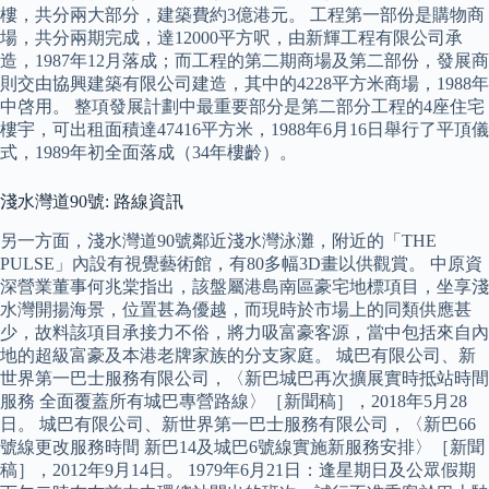
樓，共分兩大部分，建築費約3億港元。 工程第一部份是購物商
場，共分兩期完成，達12000平方呎，由新輝工程有限公司承
造，1987年12月落成；而工程的第二期商場及第二部份，發展商
則交由協興建築有限公司建造，其中的4228平方米商場，1988年
中啓用。 整項發展計劃中最重要部分是第二部分工程的4座住宅
樓宇，可出租面積達47416平方米，1988年6月16日舉行了平頂儀
式，1989年初全面落成（34年樓齡）。
淺水灣道90號: 路線資訊
另一方面，淺水灣道90號鄰近淺水灣泳灘，附近的「THE
PULSE」內設有視覺藝術館，有80多幅3D畫以供觀賞。 中原資
深營業董事何兆棠指出，該盤屬港島南區豪宅地標項目，坐享淺
水灣開揚海景，位置甚為優越，而現時於市場上的同類供應甚
少，故料該項目承接力不俗，將力吸富豪客源，當中包括來自內
地的超級富豪及本港老牌家族的分支家庭。 城巴有限公司、新
世界第一巴士服務有限公司，〈新巴城巴再次擴展實時抵站時間
服務 全面覆蓋所有城巴專營路線〉［新聞稿］，2018年5月28
日。 城巴有限公司、新世界第一巴士服務有限公司，〈新巴66
號線更改服務時間 新巴14及城巴6號線實施新服務安排〉［新聞
稿］，2012年9月14日。 1979年6月21日：逢星期日及公眾假期