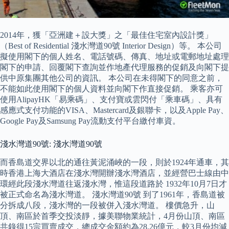
2014年，獲「亞洲建＋設大獎」之「最佳住宅室內設計獎」
（Best of Residential 淺水灣道90號 Interior Design）等。 本公司
擬使用閣下的個人姓名、電話號碼、傳真、地址或電郵地址處理
閣下的申請、回覆閣下查詢並作地產代理服務的促銷及向閣下提
供中原集團其他公司的資訊。 本公司在未得閣下的同意之前，
不能如此使用閣下的個人資料並向閣下作直接促銷。 乘客亦可
使用AlipayHK「易乘碼」、支付寶或雲閃付「乘車碼」、具有
感應式支付功能的VISA、Mastercard及銀聯卡，以及Apple Pay、
Google Pay及Samsung Pay流動支付平台繳付車資。
淺水灣道90號: 淺水灣道90號
而香島道交界以北的通往黃泥涌峽的一段，則於1924年通車，其
時香港上海大酒店在淺水灣開辦淺水灣酒店，並經營巴士線由中
環經此段淺水灣道往返淺水灣，惟這段道路於 1932年10月7日才
被正式命名為淺水灣道。 淺水灣道90號 到了1961年，香島道被
分拆成八段，淺水灣的一段被併入淺水灣道。 樓價急升，山
頂、南區於首季交投淡靜，據美聯物業統計，4月份山頂、南區
共錄得15宗買賣成交，總成交金額約為28.26億元，較3月份均減