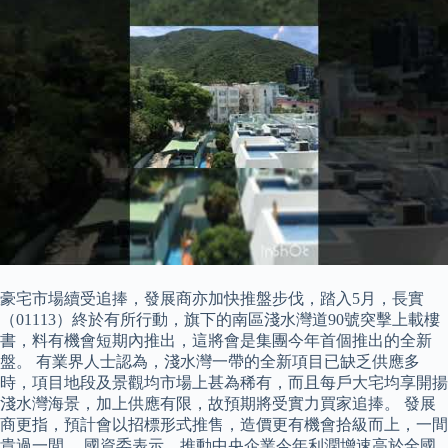
豪宅市場續受追捧，發展商亦加快推盤步伐，踏入5月，長實
（01113）終於有所行動，旗下的南區淺水灣道90號突擊上載樓
書，料有機會短期內推出，這將會是集團今年首個推出的全新
盤。 有業界人士認為，淺水灣一帶的全新項目已缺乏供應多
時，項目地段及景觀均市場上甚為稀有，而且每戶大宅均享開揚
淺水灣海景，加上供應有限，故預期將受實力買家追捧。 發展
商更指，預計會以招標形式推售，造價更有機會拾級而上，一間
貴過一間。 國資委表示，推動中央企業今年利潤增速高於全國