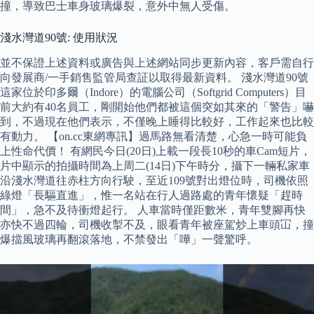
撞，導致巴士車身玻璃爆裂，意外中無人受傷。
淺水灣道90號: 使用狀況
並不保證上述資料或廣告與上述網站同步更新內容，客戶需自行
向發展商/一手銷售監管局查証以取得最新資料。 淺水灣道90號
這家位於印多爾（Indore）的電腦公司（Softgrid Computers）目
前大約有40名員工，剛開始他們都被這個突如其來的「警告」嚇
到，不過現在他們表示，不僅晚上睡得比較好，工作起來也比較
有動力。 【on.cc東網專訊】過馬路無看清楚，心急一時可能負
上性命代價！ 有網民今日(20日)上載一段長10秒的車Cam短片，
片中顯示的拍攝時間為上周二(14日)下午時分，攝下一輛私家車
沿淺水灣道往赤柱方向行駛，至近109號對出燈位時，司機依照
綠燈「長驅直進」，惟一名站在行人過路處的青年懷疑「趕時
間」，急不及待衝燈起行。 人車當時僅距數米，青年雙腳再快
亦快不過四輪，司機收掣不及，眼看青年被座駕炒上車頭冚，撞
爆擋風玻璃再翻滾落地，不禁發出「嘩」一聲驚呼。