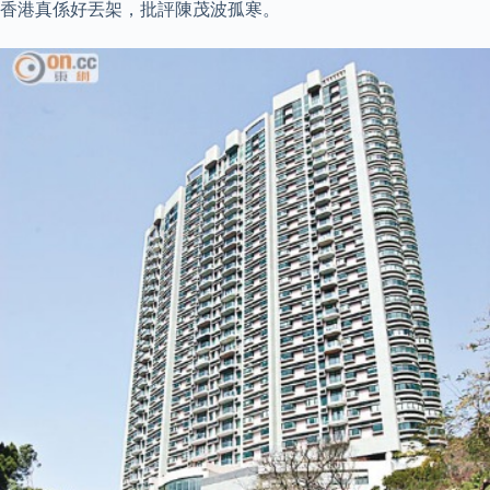
香港真係好丟架，批評陳茂波孤寒。