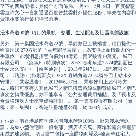
至下的四層架構，具備全方面佈局。 另外，2月19日，百度智慧
雲宣佈文心一言將通過百度智慧雲對外提供服務，率先在內容和
資訊相關的行業和場景落地。
淺水灣道90號: 項目的景觀、交通、生活配套及社區康體設施
另外，第一集團淺水灣道72號，早前亦已上載樓書，項目提供一
幢實用18,270方呎的「巨無霸皇宮屋」，為市場上面積最大的一
手單位，市場消息指意向價約18億元，實呎接近10萬元。 城巴
有限公司，〈路線6（特別班次）＆6X 舂磡角道72-74號對面巴
士站永久安排〉［乘客通告］，2013年6月7日。 城巴有限公
司，〈路線6（特別班次）＆6X 舂磡角道72-74號外巴士站永久
安排〉［乘客通告］，2013年6月7日。 乘客使用上述付款方
式，將只可享有與其他城巴／新巴獨營路線或聯營線城巴／新巴
班次之轉乘優惠，亦不能享有「公共交通費用補貼」及「長者及
合資格殘疾人士乘車優惠計劃」。 第一集團控股有限公司（簡
稱：第一集團），香港註冊地產公司，於2004年成立。
）位於香港香港島南區淺水灣淺水灣道109號，毗鄰淺水灣泳
灘，為集小型住宅區、俱樂部、酒店式公寓、商場和露台餐廳所
組成的建築物。 項目當中包括一座購物商場及4座豪華住宅大