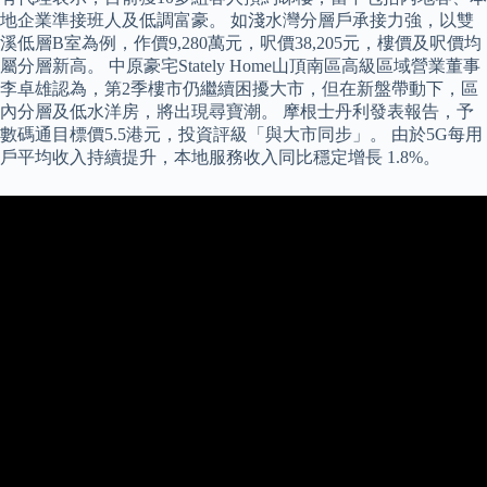
地企業準接班人及低調富豪。 如淺水灣分層戶承接力強，以雙
溪低層B室為例，作價9,280萬元，呎價38,205元，樓價及呎價均
屬分層新高。 中原豪宅Stately Home山頂南區高級區域營業董事
李卓雄認為，第2季樓市仍繼續困擾大市，但在新盤帶動下，區
內分層及低水洋房，將出現尋寶潮。 摩根士丹利發表報告，予
數碼通目標價5.5港元，投資評級「與大市同步」。 由於5G每用
戶平均收入持續提升，本地服務收入同比穩定增長 1.8%。