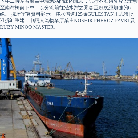
下午二時左右前由中環總站開出的班次，試行不准乘客於巴士駛
至南灣橋前下車，以分流前往淺水灣之乘客至班次經加強的61
線。 據屋宇署資料顯示，淺水灣道125號GULESTAN正式獲批
准拆卸重建，申請人為物業原業主NOSHIR PHEROZ PAVRI 及
RUBY MINOO MASTER。