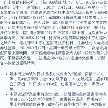
一巴士服務有限公司，〈新巴66號線 城巴6、671、973及973P號
線重組安排〉［新聞稿］，2017年7月12日。 66線只在星期一至
五繁忙時間服務；同是途經馬坑來往中環的6X線只服務至每晚8
時正，8時後由此路線取代；而260線收費昂貴和不經馬坑，且只
服務至每晚9時正。 長久以來，此路線是赤柱往來中環的主要路
線，即使後期多條路線開辦[註 4]，但此路線收費便宜，兼且服
務時間較長，[註 淺水灣道90號 5] 故客量相當不俗，尤以假日及
泳季為甚。 2018年6月10日：除深宵及清晨時段部分由赤柱開出
之班次外，赤柱總站由赤柱監獄遷往赤柱村，往赤柱村方向繞經
赤柱監獄。 2012年9月17日：星期一至五早上至下午、及週末與
假日早上至晚間，來回程繞經赤柱廣場及馬坑邨（於龍欣苑外掉
頭，不經舂磡角道），並增設與6X線的八達通轉乘優惠，以配
合66線縮減服務時間。
淺水灣道90號昨日以招標方式售出的5號屋，面積5678方
呎，為4套房間隔，連976方呎平台，291方呎花園，設有獨
立升降機，昨日以4.42884億，連兩個車位售出，呎價7.8
萬。
中原資深營業董事何兆棠指出，該盤屬港島南區豪宅地標
項目，坐享淺水灣開揚海景，位置甚為優越，而現時於市
場上的同類供應甚少，故料該項目承接力不俗，將力吸富