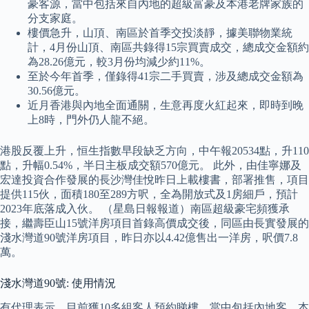
豪客源，當中包括來自內地的超級富豪及本港老牌家族的
分支家庭。
樓價急升，山頂、南區於首季交投淡靜，據美聯物業統
計，4月份山頂、南區共錄得15宗買賣成交，總成交金額約
為28.26億元，較3月份均減少約11%。
至於今年首季，僅錄得41宗二手買賣，涉及總成交金額為
30.56億元。
近月香港與內地全面通關，生意再度火紅起來，即時到晚
上8時，門外仍人龍不絕。
港股反覆上升，恒生指數早段缺乏方向，中午報20534點，升110
點，升幅0.54%，半日主板成交額570億元。 此外，由佳寧娜及
宏達投資合作發展的長沙灣佳悅昨日上載樓書，部署推售，項目
提供115伙，面積180至289方呎，全為開放式及1房細戶，預計
2023年底落成入伙。 （星島日報報道）南區超級豪宅頻獲承
接，繼壽臣山15號洋房項目首錄高價成交後，同區由長實發展的
淺水灣道90號洋房項目，昨日亦以4.42億售出一洋房，呎價7.8
萬。
淺水灣道90號: 使用情況
有代理表示，目前獲10多組客人預約睇樓，當中包括內地客、本