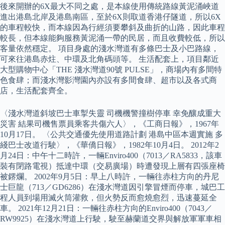
後來開辦的6X最大不同之處，是本線使用傳統路線黃泥涌峽道
進出港島北岸及港島南區，至於6X則取道香港仔隧道，所以6X
的車程較快，而本線因為行經須要攀斜及曲折的山路，因此車程
較長，但本線能夠服務黃泥涌一帶的民居，而且收費較低，所以
客量依然穩定。 項目身處的淺水灣道有多條巴士及小巴路線，
可來往港島赤炷、中環及北角碼頭等。 生活配套上，項目鄰近
大型購物中心「THE 淺水灣道90號 PULSE」，商場內有多間特
色食肆；而淺水灣影灣園內亦設有多間食肆、超市以及各式商
店，生活配套齊全。
〈淺水灣道斜坡巴士車掣失靈 司機機警撞樹停車 幸免釀成重大
災害 結果司機售票員乘客共傷六人〉，《工商日報》，1967年
10月17日。 〈公共交通優先使用道路計劃 港島中區本週實施 多
綫巴士改道行駛〉，《華僑日報》，1982年10月4日。 2012年2
月24日：中午十二時許，一輛Enviro400（7013／RA5833，該車
裝有閉路電視）抵達中環（交易廣場）時遭發現上層有四張座椅
被鎅爛。 2002年9月5日：早上八時許，一輛往赤柱方向的丹尼
士巨龍（713／GD6286）在淺水灣道因引擎冒煙而停車，城巴工
程人員到場用滅火筒灌救，但火勢反而愈燒愈烈，迅速蔓延全
車。 2021年12月21日：一輛往赤柱方向的Enviro400（7043／
RW9925）在淺水灣道上行駛，駛至赫蘭道交界與解放軍軍車相