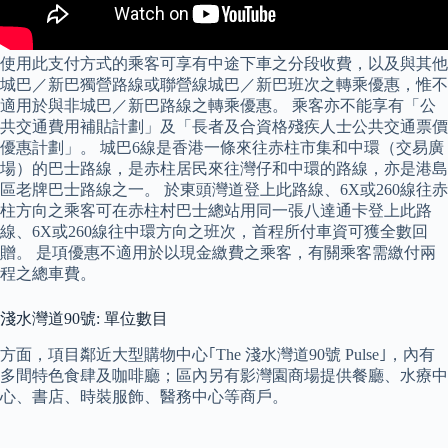
使用此支付方式的乘客可享有中途下車之分段收費，以及與其他
城巴／新巴獨營路線或聯營線城巴／新巴班次之轉乘優惠，惟不
適用於與非城巴／新巴路線之轉乘優惠。 乘客亦不能享有「公
共交通費用補貼計劃」及「長者及合資格殘疾人士公共交通票價
優惠計劃」。 城巴6線是香港一條來往赤柱市集和中環（交易廣
場）的巴士路線，是赤柱居民來往灣仔和中環的路線，亦是港島
區老牌巴士路線之一。 於東頭灣道登上此路線、6X或260線往赤
柱方向之乘客可在赤柱村巴士總站用同一張八達通卡登上此路
線、6X或260線往中環方向之班次，首程所付車資可獲全數回
贈。 是項優惠不適用於以現金繳費之乘客，有關乘客需繳付兩
程之總車費。
淺水灣道90號: 單位數目
方面，項目鄰近大型購物中心｢The 淺水灣道90號 Pulse｣，內有
多間特色食肆及咖啡廳；區內另有影灣園商場提供餐廳、水療中
心、書店、時裝服飾、醫務中心等商戶。