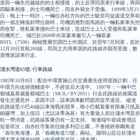
道與一輛失控越線的的士相撞後，的士反彈回原來行車線，再與
四驅車相撞，的士司機死亡，四名外籍女子受傷。 1999年3月23
日：晚上十一時許，一輛往赤柱方向的巴士駛至司徒拔道交界前
的一個左轉落斜彎位路時，司機因應對面馬路的一輛私家車失控
而收掣，惟私家車撞向巴士車頭，造成巴士上5人受傷和私家車
司機死亡。 城巴於2009年向富豪車廠引入一輛富豪
B9TL（7500）兩軸雙層空調巴士作測試，於翌年7月到港，並於
12月20日首航260線，而與之共用車源的此路線亦因而受惠，數
度獲派該車行走。
淺水灣道65號: 行車路線
1982年10月8日：配合中環實施公共交通優先使用道路計劃，往
中環方向改經德輔道中，不經皇后大道中。 1997年：一輛中巴
都城嘉慕威曼都城巴士（MC8／BV2051）行走此路線於維園道
發生交通意外，原因不詳，該車因車齡問題而提早退役。 縱使
此路線受小巴40線以車海戰術競爭，唯小巴載客量有限兼只抵及
銅鑼灣，加上假日（尤以泳季為甚）有大量遊人前往淺水灣及赤
柱一帶消遣，此路線客量仍有一定支持。 每逢端午節或會增設
短途班次，由赤柱市集前往維多利亞公園，不會繞經舂磡角道
「舂坎角海灘」及「舂磡角道72號」兩站。 陽明山莊位於淺水
灣大潭水塘道88號（中原樓市片區：淺水灣）。