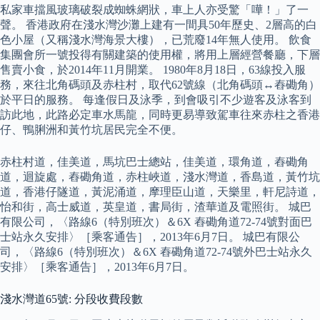
私家車擋風玻璃破裂成蜘蛛網狀，車上人亦受驚「嘩！」了一
聲。 香港政府在淺水灣沙灘上建有一間具50年歷史、2層高的白
色小屋（又稱淺水灣海景大樓），已荒廢14年無人使用。 飲食
集團會所一號投得有關建築的使用權，將用上層經營餐廳，下層
售賣小食，於2014年11月開業。 1980年8月18日，63線投入服
務，來往北角碼頭及赤柱村，取代62號線（北角碼頭↔舂磡角）
於平日的服務。 每逢假日及泳季，到會吸引不少遊客及泳客到
訪此地，此路必定車水馬龍，同時更易導致駕車往來赤柱之香港
仔、鴨脷洲和黃竹坑居民完全不便。
赤柱村道，佳美道，馬坑巴士總站，佳美道，環角道，舂磡角
道，迴旋處，舂磡角道，赤柱峽道，淺水灣道，香島道，黃竹坑
道，香港仔隧道，黃泥涌道，摩理臣山道，天樂里，軒尼詩道，
怡和街，高士威道，英皇道，書局街，渣華道及電照街。 城巴
有限公司，〈路線6（特別班次）＆6X 舂磡角道72-74號對面巴
士站永久安排〉［乘客通告］，2013年6月7日。 城巴有限公
司，〈路線6（特別班次）＆6X 舂磡角道72-74號外巴士站永久
安排〉［乘客通告］，2013年6月7日。
淺水灣道65號: 分段收費段數