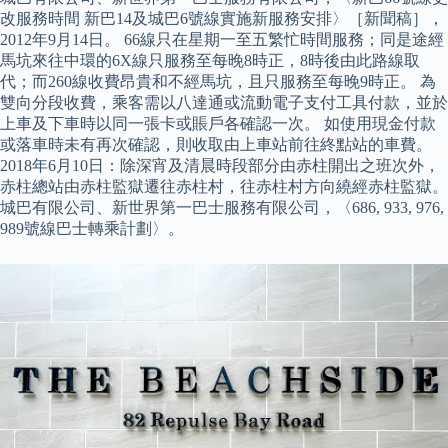
改服務時間 新巴14及城巴6號線實施新服務安排〉［新聞稿］，
2012年9月14日。 66線只在星期一至五繁忙時間服務；同是途經
馬坑來往中環的6X線只服務至每晚8時正，8時後由此路線取
代；而260線收費昂貴和不經馬坑，且只服務至每晚9時正。 為
雙向分段收費，乘客需以八達通或流動電子支付工具付款，並於
上車及下車時以同一張卡或賬戶各確認一次。 如使用現金付款
或落車時未有再次確認，則收取由上車站前往終點站的車費。
2018年6月10日：除深宵及清晨時段部分由赤柱開出之班次外，
赤柱總站由赤柱監獄遷往赤柱村，往赤柱村方向繞經赤柱監獄。
城巴有限公司、新世界第一巴士服務有限公司，〈686, 933, 976,
989號線巴士轉乘計劃〉。