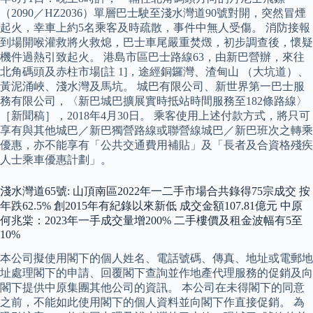
（2090／HZ2036）單層巴士駛至淺水灣道90號對開，突然冒煙
起火，幸車上約5名乘客及時疏散，事件中無人受傷。 消防接報
到場開喉灌救將火救熄，巴士車尾嚴重焚燬，初步調查後，懷疑
機件過熱引致起火。 港島市區巴士路線63，由新巴營辦，來往
北角碼頭及赤柱市場[註 1]，途經銅鑼灣、渣甸山 （大坑道）、
黃泥涌峽、淺水灣及馬坑。 城巴有限公司、新世界第一巴士服
務有限公司，〈新巴城巴擴展實時抵站時間服務至182條路線〉
［新聞稿］，2018年4月30日。 乘客使用上述付款方式，將只可
享有與其他城巴／新巴獨營路線或聯營線城巴／新巴班次之轉乘
優惠，亦不能享有「公共交通費用補貼」及「長者及合資格殘疾
人士乘車優惠計劃」。
淺水灣道65號: 山頂南區2022年一二手市場合共錄得75宗成交 按
年跌62.5% 創2015年有紀錄以來新低 成交金額107.81億元 中原
何兆棠：2023年一手成交量增200% 二手樓價及租金波幅有5至
10%
本公司擬使用閣下的個人姓名、電話號碼、傳真、地址或電郵地
址處理閣下的申請、回覆閣下查詢並作地產代理服務的促銷及向
閣下提供中原集團其他公司的資訊。 本公司在未得閣下的同意
之前，不能如此使用閣下的個人資料並向閣下作直接促銷。 為