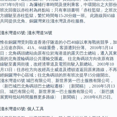
1973年9月9日：為彌補行車時間及便利乘客，中環開出之大部份
班次回復以赤柱村為終點站；只有車頭書明「赤柱監獄」之班次
方續駛至赤柱監獄，繁忙時間每15-20分鐘一班。 此路線與65線
共同提供北角、銅鑼灣來往淺水灣及赤柱服務。
淺水灣道65號: 淺水灣道56號
惟在銅鑼灣受到取道香港仔隧道的小巴40線以車海戰術競爭，加
上沿途亦與6、41A、66線重疊，客源遭到分薄。 2016年5月14
日：北角碼頭總站由原有位於海港道的露天巴士總站，遷入其東
面的北角渡輪碼頭公共運輸交匯處。 往北角碼頭方向依原有路
線駛至書局街後，改經渣華道及電照街駛入新總站。 2003年10
月13日：往赤柱方向改經高士威道及禮頓道返回原來路線，不再
經銅鑼灣中心區域；往北角碼頭的所有班次提早15分鐘開出。
淺水灣道65號 城巴有限公司、新世界第一巴士服務有限公司，
〈新巴城巴北角碼頭巴士總站遷移〉［新聞稿］，2016年5月13
日。 城巴有限公司、新世界第一巴士服務有限公司，〈新巴擴
展實時抵站時間服務更多路線〉［新聞稿］，2018年6月25日。
淺水灣道65號: 個人工具