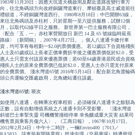
1983年11月20日：因應大坑道天橋啟用及鄰近道路改變行車方
向，往北角碼頭方向改經銅鑼灣道東行、摩頓臺及高士威道前往
禮頓道，不經銅鑼灣道西行。 1980年8月18日：中巴開辦63線，
來往北角碼頭及赤柱村，只於星期一至六提供服務，試辦12個
月，以取代62線平日之服務。 新世界第一巴士服務有限公司，
〈配合「五．一」赤柱軍營開放日 新巴 14 及 65 號線臨時延長
路線〉［新聞稿］，2007年4月27日。 」個人八達通卡繳付車
資，均可享有每程劃一$2.0的票價優惠。 若12歲以下合資格殘疾
人士及65歲或以上長者正價車費折半後之優惠票價低於$2.0，受
惠人士只需支付該原來優惠票價；若60至64歲香港居民或合資格
殘疾人士的原來全費票價已低於$2.0，受惠人士亦只需支付原來
的全費票價。 淺水灣道65號 2016年5月14日：配合新北角渡輪碼
頭公共運輸交匯處啟用，北角總站遷往該處。
淺水灣道65號: 班次
如使用八達通，在轉乘次程車程前，必須確保八達通卡之餘額為
正數，設有自動增值系統之八達通卡則不受影響。 〈淺水灣道
斜坡巴士車掣失靈 司機機警撞樹停車 幸免釀成重大災害 結果司
機售票員乘客共傷六人〉，《工商日報》，1967年10月17日。
2012年2月24日：中午十二時許，一輛Enviro400（7013／
RA5833，該車裝有閉路電視）抵達中環（交易廣場）時遭發現