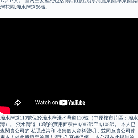
17,257人。 區內主要屋苑包括 陽明山莊,淺水灣麗景園,華景園,南
灣花園,淺水灣道56號。
淺水灣道110號位於淺水灣淺水灣道110號（中原樓市片區：淺水
灣）。 淺水灣道110號的實用面積由4,087呎至4,108呎。 本人已
查閱貴公司的 私隱政策和 收集個人資料聲明，並同意貴公司使
用本人於此所填寫的個人資料作直接促銷。 本公司在此提供的