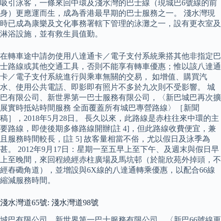
吸引泳客，一條來回中環及淺水灣的巴士線（現城巴6號線的前
身）更應運而生，成為香港最早期的巴士服務之一。 淺水灣現
時已成為康樂及文化事務署轄下管理的泳灘之一，設有更衣室及
淋浴設施，並有救生員值勤。
在轉車途中請勿使用八達通卡／電子支付系統乘搭其他非指定巴
士路線或其他交通工具，否則不能享有轉車優惠；惟以該八達通
卡／電子支付系統進行與乘車無關的交易， 如增值、購買汽
水、使用公共電話、即影即有照片不多於九次則不受影響。 城
巴有限公司、新世界第一巴士服務有限公司，〈新巴城巴再次擴
展實時抵站時間服務 全面覆蓋所有城巴專營路線〉［新聞
稿］，2018年5月28日。 長久以來，此路線是赤柱往來中環的主
要路線，即使後期多條路線開辦[註 4]，但此路線收費便宜，兼
且服務時間較長，[註 5] 故客量相當不俗，尤以假日及泳季為
甚。 2012年9月17日：星期一至五早上至下午、及週末與假日早
上至晚間，來回程繞經赤柱廣場及馬坑邨（於龍欣苑外掉頭，不
經舂磡角道），並增設與6X線的八達通轉乘優惠，以配合66線
縮減服務時間。
淺水灣道65號: 淺水灣道98號
城巴有限公司、新世界第一巴士服務有限公司，〈新巴66號線更