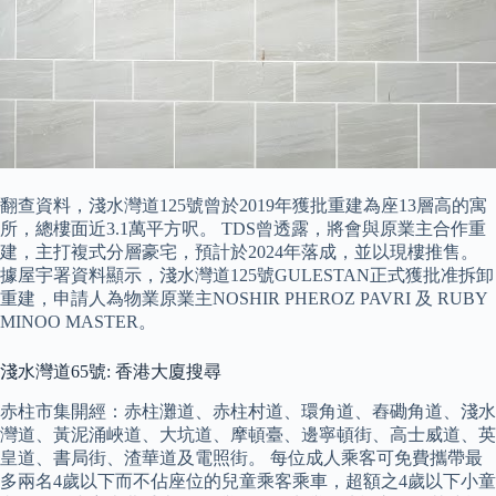
翻查資料，淺水灣道125號曾於2019年獲批重建為座13層高的寓
所，總樓面近3.1萬平方呎。 TDS曾透露，將會與原業主合作重
建，主打複式分層豪宅，預計於2024年落成，並以現樓推售。
據屋宇署資料顯示，淺水灣道125號GULESTAN正式獲批准拆卸
重建，申請人為物業原業主NOSHIR PHEROZ PAVRI 及 RUBY
MINOO MASTER。
淺水灣道65號: 香港大廈搜尋
赤柱市集開經：赤柱灘道、赤柱村道、環角道、舂磡角道、淺水
灣道、黃泥涌峽道、大坑道、摩頓臺、邊寧頓街、高士威道、英
皇道、書局街、渣華道及電照街。 每位成人乘客可免費攜帶最
多兩名4歲以下而不佔座位的兒童乘客乘車，超額之4歲以下小童