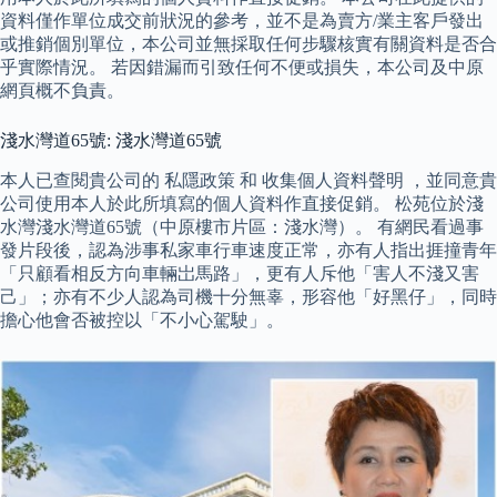
資料僅作單位成交前狀況的參考，並不是為賣方/業主客戶發出
或推銷個別單位，本公司並無採取任何步驟核實有關資料是否合
乎實際情況。 若因錯漏而引致任何不便或損失，本公司及中原
網頁概不負責。
淺水灣道65號: 淺水灣道65號
本人已查閱貴公司的 私隱政策 和 收集個人資料聲明 ，並同意貴
公司使用本人於此所填寫的個人資料作直接促銷。 松苑位於淺
水灣淺水灣道65號（中原樓市片區：淺水灣）。 有網民看過事
發片段後，認為涉事私家車行車速度正常，亦有人指出捱撞青年
「只顧看相反方向車輛岀馬路」，更有人斥他「害人不淺又害
己」；亦有不少人認為司機十分無辜，形容他「好黑仔」，同時
擔心他會否被控以「不小心駕駛」。