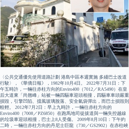
〈公共交通優先使用道路計劃 港島中區本週實施 多綫巴士改道
行駛〉，《華僑日報》，1982年10月4日。 2022年7月31日：下
午五時許，一輛往赤柱方向的Enviro400（7012／RA5490）在皇
后大道東「尚翹峰」站被一輛四驅車迎頭相撞，四驅車車頭嚴重
損毀，引擎凹陷、擋風玻璃脫落、安全氣袋彈出，而巴士損毀則
較輕。 2012年7月2日：早上九時許，一輛往赤柱方向的
Enviro400（7008／PZ6850）在跑馬地司徒拔道與一輛失控越線
的垃圾車迎頭相撞，巴士上8人受傷。 2009年8月10日：下午約
二時，一輛往赤柱方向的丹尼士巨龍（730／GS2902）在赤柱峽