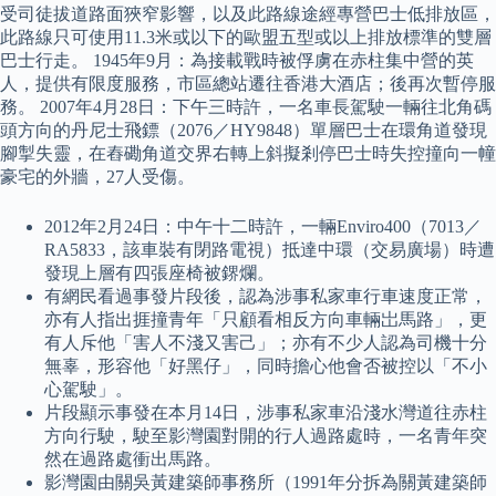
受司徒拔道路面狹窄影響，以及此路線途經專營巴士低排放區，
此路線只可使用11.3米或以下的歐盟五型或以上排放標準的雙層
巴士行走。 1945年9月：為接載戰時被俘虜在赤柱集中營的英
人，提供有限度服務，市區總站遷往香港大酒店；後再次暫停服
務。 2007年4月28日：下午三時許，一名車長駕駛一輛往北角碼
頭方向的丹尼士飛鏢（2076／HY9848）單層巴士在環角道發現
腳掣失靈，在舂磡角道交界右轉上斜擬剎停巴士時失控撞向一幢
豪宅的外牆，27人受傷。
2012年2月24日：中午十二時許，一輛Enviro400（7013／
RA5833，該車裝有閉路電視）抵達中環（交易廣場）時遭
發現上層有四張座椅被鎅爛。
有網民看過事發片段後，認為涉事私家車行車速度正常，
亦有人指出捱撞青年「只顧看相反方向車輛岀馬路」，更
有人斥他「害人不淺又害己」；亦有不少人認為司機十分
無辜，形容他「好黑仔」，同時擔心他會否被控以「不小
心駕駛」。
片段顯示事發在本月14日，涉事私家車沿淺水灣道往赤柱
方向行駛，駛至影灣園對開的行人過路處時，一名青年突
然在過路處衝出馬路。
影灣園由關吳黃建築師事務所（1991年分拆為關黃建築師