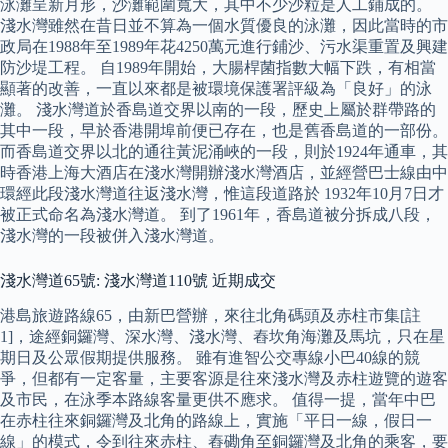
泳灘呈新月形，沙灘範圍寬大，其中不少沙粒是人工鋪成的。
淺水灣雖然在昔日並不算為一個水質優良的泳灘，因此當時的市
政局在1988年至1989年花4250萬元進行鋪沙、污水渠重置及興建
防沙堤工程。 自1989年開始，大腸桿菌指數大幅下跌，有相當
顯著的改善，一直以來都是被環境保護署評級為「良好」的泳
灘。 淺水灣道於香島道交界以南的一段，歷史上屬於群帶路的
其中一段，早於香港開埠前便已存在，也是舊香島道的一部份。
而香島道交界以北的通往黃泥涌峽的一段，則於1924年通車，其
時香港上海大酒店在淺水灣開辦淺水灣酒店，並經營巴士線由中
環經此段淺水灣道往返淺水灣，惟這段道路於 1932年10月7日才
被正式命名為淺水灣道。 到了1961年，香島道被分拆成八段，
淺水灣的一段被併入淺水灣道。
淺水灣道65號: 淺水灣道110號 近期成交
港島旅遊路線65，由新巴營辦，來往北角碼頭及赤柱市集[註
1]，途經銅鑼灣、深水灣、淺水灣、舂坎角海灘及馬坑，只在星
期日及公眾假期提供服務。 雖有進智公交專線小巴40線的競
爭，但都有一定客量，主要客源是往來淺水灣及赤柱遊覽的遊客
及市民，在泳季本路線客量更供不應求。 值得一提，當年中巴
在赤柱往來銅鑼灣及北角的路線上，實施「平日一線，假日一
線」的模式，令到往來赤柱、舂磡角至銅鑼灣及北角的乘客，要