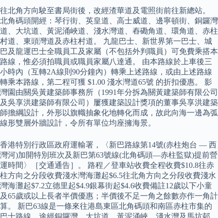
往北角方向駛至書局街後，改經渣華道及電照街前往新總站。
北角碼頭開經：琴行街、英皇道、高士威道、邊寧頓街、銅鑼灣
道、大坑道、黃泥涌峽道、淺水灣道、舂磡角道、環角道、赤柱
村道、東頭灣道及赤柱村道。 九龍巴士、新世界第一巴士、城
巴及龍運巴士全職員工及家屬（不包括外判職員）可免費乘搭本
路線，惟必須拍職員或職員家屬八達通。 由本路線於上車後三
小時內（互轉2A線則90分鐘內）轉乘上述路線，或由上述路線
轉乘本路線，第二程可獲 $1.00 淺水灣道65號 的折扣優惠。 影
灣園由關吳黃建築師事務所（1991年分拆為關黃建築師有限公司
及吳享洪建築師有限公司）屢獲建築設計獎項的董事吳享洪建築
師擔綱設計，外形以旗幟抽象化地轉化而成，故此向海一邊為弧
線形雙層外牆設計，令所有單位均座擁海景。
香港特別行政區政府運輸署，〈新巴路線第14號(赤柱炮台 — 西
灣河)加開特別班次及新巴第63號線(北角碼頭—赤柱監獄)提前營
運時間〉［交通通告］。 路程／登車站收費全程收費$10.8往赤
柱方向之分段收費淺水灣海灘起$6.5往北角方向之分段收費淺水
灣海灘起$7.2立德里起$4.9銀幕街起$4.6收費備註12歲以下小童
及65歲或以上長者半價優惠；半價後不足一角之餘數亦作一角計
算。 新巴63線是一條來往港島東區北角碼頭和南區赤柱市集的
巴士路線，途經銅鑼灣、大坑道、黃泥涌峽、淺水灣及馬坑邨。