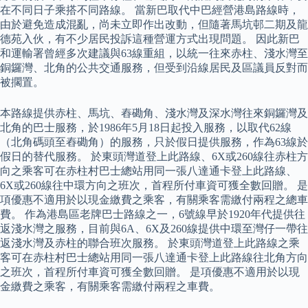
在不同日子乘搭不同路線。 當新巴取代中巴經營港島路線時，
由於避免造成混亂，尚未立即作出改動，但隨著馬坑邨二期及龍
德苑入伙，有不少居民投訴這種營運方式出現問題。 因此新巴
和運輸署曾經多次建議與63線重組，以統一往來赤柱、淺水灣至
銅鑼灣、北角的公共交通服務，但受到沿線居民及區議員反對而
被擱置。
本路線提供赤柱、馬坑、舂磡角、淺水灣及深水灣往來銅鑼灣及
北角的巴士服務，於1986年5月18日起投入服務，以取代62線
（北角碼頭至舂磡角）的服務，只於假日提供服務，作為63線於
假日的替代服務。 於東頭灣道登上此路線、6X或260線往赤柱方
向之乘客可在赤柱村巴士總站用同一張八達通卡登上此路線、
6X或260線往中環方向之班次，首程所付車資可獲全數回贈。 是
項優惠不適用於以現金繳費之乘客，有關乘客需繳付兩程之總車
費。 作為港島區老牌巴士路線之一，6號線早於1920年代提供往
返淺水灣之服務，目前與6A、6X及260線提供中環至灣仔一帶往
返淺水灣及赤柱的聯合班次服務。 於東頭灣道登上此路線之乘
客可在赤柱村巴士總站用同一張八達通卡登上此路線往北角方向
之班次，首程所付車資可獲全數回贈。 是項優惠不適用於以現
金繳費之乘客，有關乘客需繳付兩程之車費。