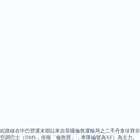
此路線在中巴營運末期以來自英國倫敦運輸局之二手丹拿珍寶非
空調巴士（DMS，俗稱「倫敦寶」，車隊編號為XF）為主力。