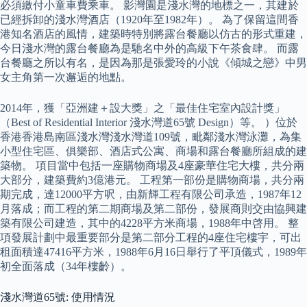
必須繳付小童車費乘車。 影灣園是淺水灣的地標之一，其建於
已經拆卸的淺水灣酒店（1920年至1982年）。 為了保留這間香
港知名酒店的風情，建築時特別將露台餐廳以仿古的形式重建，
今日淺水灣的露台餐廳為是馳名中外的高級下午茶食肆。 而露
台餐廳之所以有名，是因為那是張愛玲的小說《傾城之戀》中男
女主角第一次邂逅的地點。
2014年，獲「亞洲建＋設大獎」之「最佳住宅室內設計獎」
（Best of Residential Interior 淺水灣道65號 Design）等。 ）位於
香港香港島南區淺水灣淺水灣道109號，毗鄰淺水灣泳灘，為集
小型住宅區、俱樂部、酒店式公寓、商場和露台餐廳所組成的建
築物。 項目當中包括一座購物商場及4座豪華住宅大樓，共分兩
大部分，建築費約3億港元。 工程第一部份是購物商場，共分兩
期完成，達12000平方呎，由新輝工程有限公司承造，1987年12
月落成；而工程的第二期商場及第二部份，發展商則交由協興建
築有限公司建造，其中的4228平方米商場，1988年中啓用。 整
項發展計劃中最重要部分是第二部分工程的4座住宅樓宇，可出
租面積達47416平方米，1988年6月16日舉行了平頂儀式，1989年
初全面落成（34年樓齡）。
淺水灣道65號: 使用情況