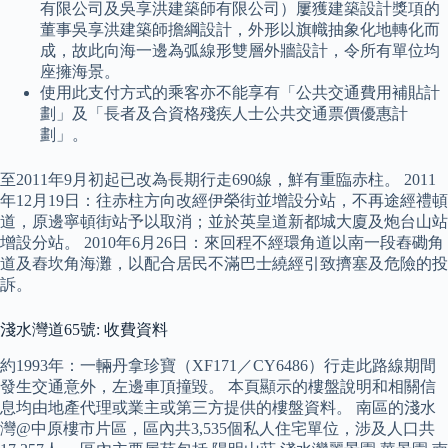
有限公司及吳享洪建築師有限公司）屢獲建築設計獎項的
董事吳享洪建築師擔綱設計，外形以旗幟抽象化地轉化而
成，故此向海一邊為弧線形雙層外牆設計，令所有單位均
座擁海景。
使用此支付方式的乘客亦不能享有「公共交通費用補貼計
劃」及「長者及合資格殘疾人士公共交通票價優惠計
劃」。
至2011年9月初起已改為長期行走690線，鮮有重臨赤柱。 2011
年12月19日：往赤柱方向改經伊榮街並增設分站，不再途經禮頓
道，原邊寧頓街站予以取消；並於英皇道新都城大廈及炮台山站
增設分站。 2010年6月26日：來回程不經環角道以南一段舂磡角
道及舂坎角海灘，以配合居民不滿巴士繞經引致擠塞及危險的投
訴。
淺水灣道65號: 收費資料
約1993年：一輛丹拿珍寶（XF171／CY6486）行走此路線期間
發生交通意外，左邊車頂撞毀。 本頁顯示的樓盤說明和相關信
息均由地產代理或業主或第三方提供的樓盤資料。 南區的淺水
灣@中原樓市片區，區內共3,535個私人住宅單位，涉及人口共