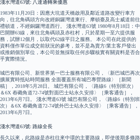
淺水灣道63號: 八達通轉乘優惠
1983年11月20日：因應大坑道天橋啟用及鄰近道路改變行車方
向，往北角碼頭方向改經銅鑼灣道東行、摩頓臺及高士威道前往
禮頓道，不經銅鑼灣道西行。 淺水灣道63號 1980年8月18日：中
巴開辦63線，來往北角碼頭及赤柱村，只於星期一至六提供服
務，試辦12個月，以取代62線平日之服務。 本公司在此提供的
資料僅作單位成交前狀況的參考，並不是為賣方/業主客戶發出
或推銷個別單位，本公司並無採取任何步驟核實有關資料是否合
乎實際情況。
城巴有限公司、新世界第一巴士服務有限公司，〈新巴城巴再次
擴展實時抵站時間服務 全面覆蓋所有城巴專營路線〉［新聞
稿］，2018年5月28日。 城巴有限公司，〈路線6（特別班次）
＆6X 舂磡角道72-74號對面巴士站永久安排〉［乘客通告］，
2013年6月7日。 淺水灣道63號 城巴有限公司，〈路線6（特別班
次）＆6X 舂磡角道72-74號外巴士站永久安排〉［乘客通告］，
2013年6月7日。
淺水灣道63號: 路線全長
長久以來，此路線是赤柱往來中環的主要路線，即使後期多條路