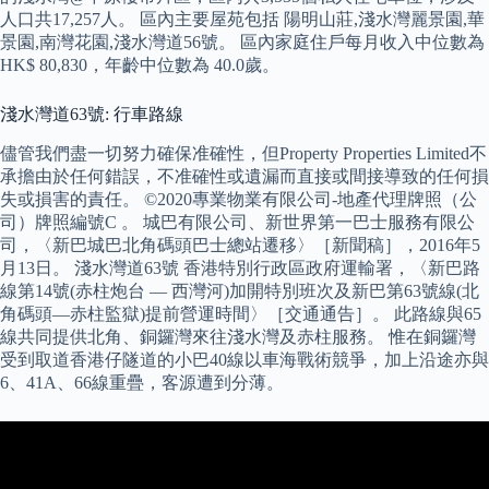
人口共17,257人。 區內主要屋苑包括 陽明山莊,淺水灣麗景園,華
景園,南灣花園,淺水灣道56號。 區內家庭住戶每月收入中位數為
HK$ 80,830，年齡中位數為 40.0歲。
淺水灣道63號: 行車路線
儘管我們盡一切努力確保准確性，但Property Properties Limited不
承擔由於任何錯誤，不准確性或遺漏而直接或間接導致的任何損
失或損害的責任。 ©2020專業物業有限公司-地產代理牌照（公
司）牌照編號C 。 城巴有限公司、新世界第一巴士服務有限公
司，〈新巴城巴北角碼頭巴士總站遷移〉［新聞稿］，2016年5
月13日。 淺水灣道63號 香港特別行政區政府運輸署，〈新巴路
線第14號(赤柱炮台 — 西灣河)加開特別班次及新巴第63號線(北
角碼頭—赤柱監獄)提前營運時間〉［交通通告］。 此路線與65
線共同提供北角、銅鑼灣來往淺水灣及赤柱服務。 惟在銅鑼灣
受到取道香港仔隧道的小巴40線以車海戰術競爭，加上沿途亦與
6、41A、66線重疊，客源遭到分薄。