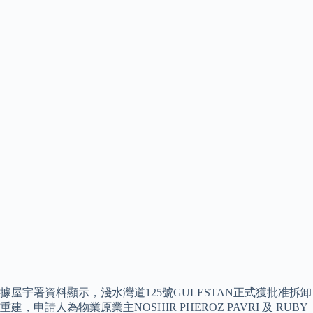
據屋宇署資料顯示，淺水灣道125號GULESTAN正式獲批准拆卸
重建，申請人為物業原業主NOSHIR PHEROZ PAVRI 及 RUBY