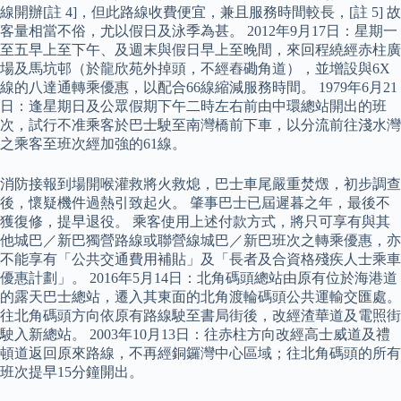
線開辦[註 4]，但此路線收費便宜，兼且服務時間較長，[註 5] 故
客量相當不俗，尤以假日及泳季為甚。 2012年9月17日：星期一
至五早上至下午、及週末與假日早上至晚間，來回程繞經赤柱廣
場及馬坑邨（於龍欣苑外掉頭，不經舂磡角道），並增設與6X
線的八達通轉乘優惠，以配合66線縮減服務時間。 1979年6月21
日：逢星期日及公眾假期下午二時左右前由中環總站開出的班
次，試行不准乘客於巴士駛至南灣橋前下車，以分流前往淺水灣
之乘客至班次經加強的61線。
消防接報到場開喉灌救將火救熄，巴士車尾嚴重焚燬，初步調查
後，懷疑機件過熱引致起火。 肇事巴士已屆遲暮之年，最後不
獲復修，提早退役。 乘客使用上述付款方式，將只可享有與其
他城巴／新巴獨營路線或聯營線城巴／新巴班次之轉乘優惠，亦
不能享有「公共交通費用補貼」及「長者及合資格殘疾人士乘車
優惠計劃」。 2016年5月14日：北角碼頭總站由原有位於海港道
的露天巴士總站，遷入其東面的北角渡輪碼頭公共運輸交匯處。
往北角碼頭方向依原有路線駛至書局街後，改經渣華道及電照街
駛入新總站。 2003年10月13日：往赤柱方向改經高士威道及禮
頓道返回原來路線，不再經銅鑼灣中心區域；往北角碼頭的所有
班次提早15分鐘開出。