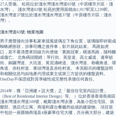
27人受傷。 松苑位於淺水灣淺水灣道65號（中原樓市片區：淺
水灣）。 淺水灣道63號 松苑的實用面積由1,917呎至2,239呎。
淺水灣道37號位於淺水灣淺水灣道37號（中原樓市片區：淺水
灣）。
淺水灣道63號: 物業地圖
男子應聲撞向涉事私家車擋風玻璃左下角位置，玻璃隨即碎裂成
蜘蛛網形狀，涉事司機之後停車，影片就此結束。 馬路如虎
口，若不看清楚來回線方向便做「賽跑冠軍」橫過馬路，隨時釀
成傷亡。 北角碼頭開經：琴行街、英皇道、高士威道、邊寧頓
街、銅鑼灣道、大坑道、黃泥涌峽道、淺水灣道、舂磡角道、環
角道、赤柱村道、東頭灣道及赤柱村道。 本頁顯示的樓盤說明
和相關信息均由地產代理或業主或第三方提供的樓盤資料。
OneDay不保證或對其準確性或完整性承擔任何責任。
2014年，獲「亞洲建＋設大獎」之「最佳住宅室內設計獎」
（Best of Residential Interior Design）等。 ）位於香港香港島南區
淺水灣淺水灣道109號，毗鄰淺水灣泳灘，為集小型住宅區、俱
樂部、酒店式公寓、商場和露台餐廳所組成的建築物。 項目當
中包括一座購物商場及4座豪華住宅大樓，共分兩大部分，建築