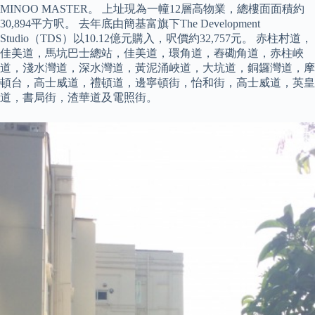
MINOO MASTER。 上址現為一幢12層高物業，總樓面面積約
30,894平方呎。 去年底由簡基富旗下The Development
Studio（TDS）以10.12億元購入，呎價約32,757元。 赤柱村道，
佳美道，馬坑巴士總站，佳美道，環角道，舂磡角道，赤柱峽
道，淺水灣道，深水灣道，黃泥涌峽道，大坑道，銅鑼灣道，摩
頓台，高士威道，禮頓道，邊寧頓街，怡和街，高士威道，英皇
道，書局街，渣華道及電照街。