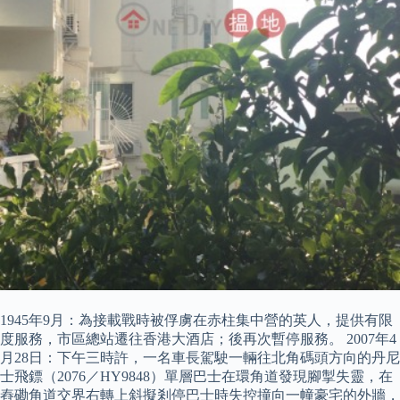
1945年9月：為接載戰時被俘虜在赤柱集中營的英人，提供有限
度服務，市區總站遷往香港大酒店；後再次暫停服務。 2007年4
月28日：下午三時許，一名車長駕駛一輛往北角碼頭方向的丹尼
士飛鏢（2076／HY9848）單層巴士在環角道發現腳掣失靈，在
舂磡角道交界右轉上斜擬剎停巴士時失控撞向一幢豪宅的外牆，