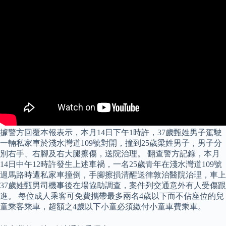
據警方回覆本報表示，本月14日下午1時許，37歲甄姓男子駕駛
一輛私家車於淺水灣道109號對開，撞到25歲梁姓男子，男子分
別右手、右腳及右大腿擦傷，送院治理。 翻查警方記錄，本月
14日中午12時許發生上述車禍，一名25歲青年在淺水灣道109號
過馬路時遭私家車撞倒，手腳擦損清醒送律敦治醫院治理，車上
37歲姓甄男司機事後在場協助調查，案件列交通意外有人受傷跟
進。 每位成人乘客可免費攜帶最多兩名4歲以下而不佔座位的兒
童乘客乘車，超額之4歲以下小童必須繳付小童車費乘車。