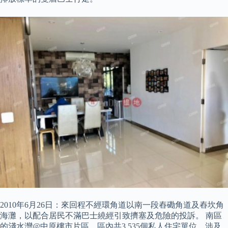
2010年6月26日：來回程不經環角道以南一段舂磡角道及舂坎角
海灘，以配合居民不滿巴士繞經引致擠塞及危險的投訴。 南區
的淺水灣@中原樓市片區，區內共3,535個私人住宅單位，涉及