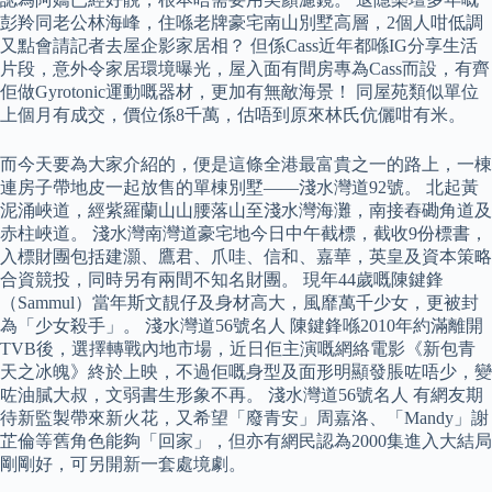
彭羚同老公林海峰，住喺老牌豪宅南山別墅高層，2個人咁低調
又點會請記者去屋企影家居相？ 但係Cass近年都喺IG分享生活
片段，意外令家居環境曝光，屋入面有間房專為Cass而設，有齊
佢做Gyrotonic運動嘅器材，更加有無敵海景！ 同屋苑類似單位
上個月有成交，價位係8千萬，估唔到原來林氏伉儷咁有米。
而今天要為大家介紹的，便是這條全港最富貴之一的路上，一棟
連房子帶地皮一起放售的單棟別墅——淺水灣道92號。 北起黃
泥涌峽道，經紫羅蘭山山腰落山至淺水灣海灘，南接舂磡角道及
赤柱峽道。 淺水灣南灣道豪宅地今日中午截標，截收9份標書，
入標財團包括建灝、鷹君、爪哇、信和、嘉華，英皇及資本策略
合資競投，同時另有兩間不知名財團。 現年44歲嘅陳鍵鋒
（Sammul）當年斯文靚仔及身材高大，風靡萬千少女，更被封
為「少女殺手」。 淺水灣道56號名人 陳鍵鋒喺2010年約滿離開
TVB後，選擇轉戰內地市場，近日佢主演嘅網絡電影《新包青
天之冰魄》終於上映，不過佢嘅身型及面形明顯發脹咗唔少，變
咗油膩大叔，文弱書生形象不再。 淺水灣道56號名人 有網友期
待新監製帶來新火花，又希望「廢青安」周嘉洛、「Mandy」謝
芷倫等舊角色能夠「回家」，但亦有網民認為2000集進入大結局
剛剛好，可另開新一套處境劇。