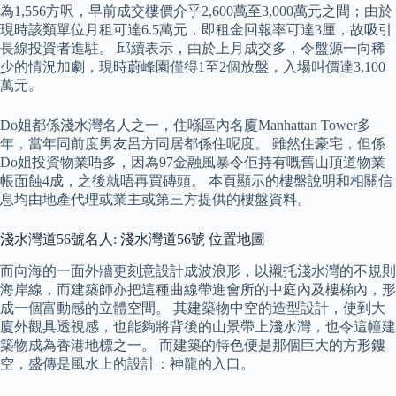
為1,556方呎，早前成交樓價介乎2,600萬至3,000萬元之間；由於
現時該類單位月租可達6.5萬元，即租金回報率可達3厘，故吸引
長線投資者進駐。 邱續表示，由於上月成交多，令盤源一向稀
少的情況加劇，現時蔚峰園僅得1至2個放盤，入場叫價達3,100
萬元。
Do姐都係淺水灣名人之一，住喺區內名廈Manhattan Tower多
年，當年同前度男友呂方同居都係住呢度。 雖然住豪宅，但係
Do姐投資物業唔多，因為97金融風暴令佢持有嘅舊山頂道物業
帳面蝕4成，之後就唔再買磚頭。 本頁顯示的樓盤說明和相關信
息均由地產代理或業主或第三方提供的樓盤資料。
淺水灣道56號名人: 淺水灣道56號 位置地圖
而向海的一面外牆更刻意設計成波浪形，以襯托淺水灣的不規則
海岸線，而建築師亦把這種曲線帶進會所的中庭內及樓梯內，形
成一個富動感的立體空間。 其建築物中空的造型設計，使到大
廈外觀具透視感，也能夠將背後的山景帶上淺水灣，也令這幢建
築物成為香港地標之一。 而建築的特色便是那個巨大的方形鏤
空，盛傳是風水上的設計：神龍的入口。