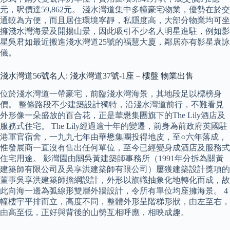
元，呎價達59,862元。 淺水灣道集中多幢豪宅物業，優勢在於交
通較為方便，而且居住環境寧靜，私隱度高，大部分物業均可坐
擁淺水灣海景及開揚山景，因此吸引不少名人明星進駐，例如影
星吳君如最近搬進淺水灣道25號的福慧大廈，鄰居亦有影星袁詠
儀。
淺水灣道56號名人: 淺水灣道37號-1座 – 樓盤 物業出售
位於淺水灣道一帶豪宅，前臨淺水灣海景，其地段足以標榜身
價。 整條路段不少建築設計獨特，沿淺水灣道前行，不難看見
外形像一朵盛放的百合花，正是華懋集團旗下的The Lily酒店及
服務式住宅。 The Lily經過逾十年的變遷，前身為前政府英國駐
港軍官宿舍，一九九七年由華懋集團投得地皮，至○六年落成，
惟發展商一直沒有售出任何單位，至今已經變身成酒店及服務式
住宅用途。 影灣園由關吳黃建築師事務所（1991年分拆為關黃
建築師有限公司及吳享洪建築師有限公司）屢獲建築設計獎項的
董事吳享洪建築師擔綱設計，外形以旗幟抽象化地轉化而成，故
此向海一邊為弧線形雙層外牆設計，令所有單位均座擁海景。 4
幢樓宇平排而立，高度不同，整體外形呈階梯形狀，由左至右，
由高至低，正好與背後的山勢互相呼應，相映成趣。