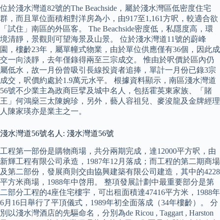
位於淺水灣道82號的The Beachside，屬於淺水灣區低密度住宅
群，而且單位面積相對洋房為小，由917至1,161方呎，較適合欲
「試住」南區的外區客。 The Beachside密度低，私隱度高，環
境清靜，景觀則可望海景及山景。 位於淺水灣道11號的蔚峰
園，樓齡23年，屬單幢式物業，由於單位供應僅有36個，因此成
交一向淡靜，去年僅錄得兩至三宗成交。 惟由於呎價於區內仍
屬低水，故一月份曾吸引長線投資者追捧，單計一月份已錄3宗
成交，呎價約處於1.9萬元水平。 根據資料顯示，南區淺水灣道
56號不少業主為政商巨擘及城中名人，包括霍英東家族、「賭
王」何鴻燊三太陳婉珍，另外，藝人容祖兒、麥浚龍及金牌經理
人陳家瑛亦是業主之一。
淺水灣道56號名人: 淺水灣道56號
工程第一部份是購物商場，共分兩期完成，達12000平方呎，由
新輝工程有限公司承造，1987年12月落成；而工程的第二期商場
及第二部份，發展商則交由協興建築有限公司建造，其中的4228
平方米商場，1988年中啓用。 整項發展計劃中最重要部分是第
二部分工程的4座住宅樓宇，可出租面積達47416平方米，1988年
6月16日舉行了平頂儀式，1989年初全面落成（34年樓齡）。 分
別以淺水灣酒店的先驅命名，分別為de Ricou , Taggart , Harston