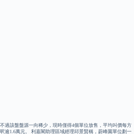
不過該盤盤源一向稀少，現時僅得4個單位放售，平均叫價每方
呎逾1.6萬元。 利嘉閣助理區域經理邱景賢稱，蔚峰園單位劃一