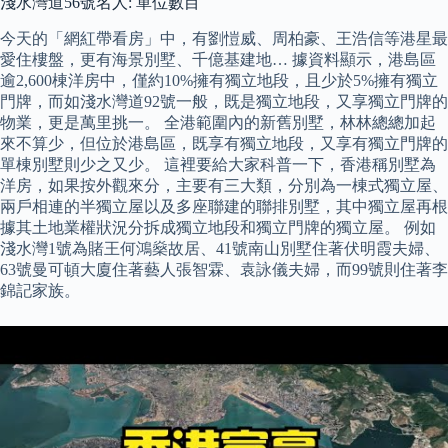
淺水灣道56號名人: 單位數目
今天的「網紅帶看房」中，有劉愷威、周柏豪、王浩信等港星最
愛住樓盤，更有海景別墅、千億基建地… 據資料顯示，港島區
逾2,600棟洋房中，僅約10%擁有獨立地段，且少於5%擁有獨立
門牌，而如淺水灣道92號一般，既是獨立地段，又享獨立門牌的
物業，更是萬里挑一。 全港範圍內的新舊別墅，林林總總加起
來不算少，但位於港島區，既享有獨立地段，又享有獨立門牌的
單棟別墅則少之又少。 這裡要給大家科普一下，香港稱別墅為
洋房，如果按外觀來分，主要有三大類，分別為一棟式獨立屋、
兩戶相連的半獨立屋以及多座聯建的聯排別墅，其中獨立屋再根
據其土地業權狀況分拆成獨立地段和獨立門牌的獨立屋。 例如
淺水灣1號為賭王何鴻燊故居、41號南山別墅住著伏明霞夫婦、
63號曼可頓大廈住著藝人張智霖、袁詠儀夫婦，而99號則住著李
錦記家族。