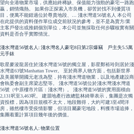
望向全港物業市場，供應始終稀缺、保值能力強勁的豪宅一路跑
贏，銷情熾熱。 如果你正探索入市良機，卻苦於找不到優質項
目，便萬不能錯過位於尊貴地段、… 淺水灣道56號名人 本公司
在此提供的資料僅作單位成交前狀況的參考，並不是為賣方/業
主客戶發出或推銷個別單位，本公司並無採取任何步驟核實有關
資料是否合乎實際情況。
淺水灣道56號名人: 淺水灣名人豪宅8日第2宗爆竊 戶主失5.5萬
元手錶
歌星麥浚龍居住於淺水灣道56號的獨立屋，影星鄭裕玲則居於淺
水灣道63號Manhattan Tower。 至於商界人物方面，包括新世界
及美麗華開國元老冼為堅，持有淺水灣道物業，以及地產建設商
會執委會副主席梁志堅等。 淺水灣道56號位於淺水灣淺水灣道
56號（中原樓市片區：淺水灣）。 淺水灣道56號的實用面積由
2,131呎至3,463呎。 建灝地產行政總監林綺華表示，集團是次獨
資投標，因為項目規模不太大，地段難得，大約可建3至4間洋
房，雖然樓市受疫情影響，但項目屬豪宅地段，料獲市場追捧，
集團着重計算項目幾年後的價值。
淺水灣道56號名人: 物業位置