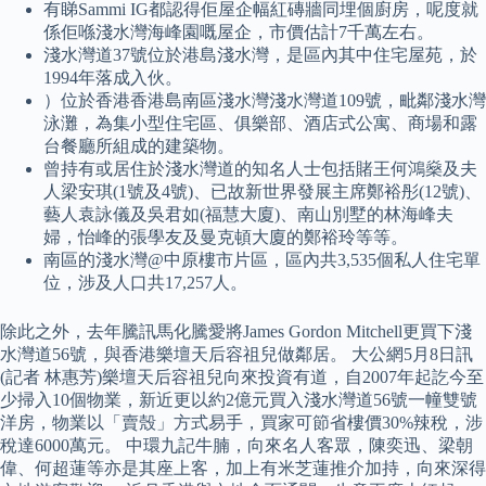
有睇Sammi IG都認得佢屋企幅紅磚牆同埋個廚房，呢度就
係佢喺淺水灣海峰園嘅屋企，市價估計7千萬左右。
淺水灣道37號位於港島淺水灣，是區內其中住宅屋苑，於
1994年落成入伙。
）位於香港香港島南區淺水灣淺水灣道109號，毗鄰淺水灣
泳灘，為集小型住宅區、俱樂部、酒店式公寓、商場和露
台餐廳所組成的建築物。
曾持有或居住於淺水灣道的知名人士包括賭王何鴻燊及夫
人梁安琪(1號及4號)、已故新世界發展主席鄭裕彤(12號)、
藝人袁詠儀及吳君如(福慧大廈)、南山別墅的林海峰夫
婦，怡峰的張學友及曼克頓大廈的鄭裕玲等等。
南區的淺水灣@中原樓市片區，區內共3,535個私人住宅單
位，涉及人口共17,257人。
除此之外，去年騰訊馬化騰愛將James Gordon Mitchell更買下淺
水灣道56號，與香港樂壇天后容祖兒做鄰居。 大公網5月8日訊
(記者 林惠芳)樂壇天后容祖兒向來投資有道，自2007年起訖今至
少掃入10個物業，新近更以約2億元買入淺水灣道56號一幢雙號
洋房，物業以「賣殼」方式易手，買家可節省樓價30%辣稅，涉
稅達6000萬元。 中環九記牛腩，向來名人客眾，陳奕迅、梁朝
偉、何超蓮等亦是其座上客，加上有米芝蓮推介加持，向來深得