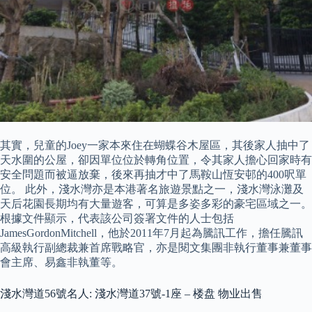
其實，兒童的Joey一家本來住在蝴蝶谷木屋區，其後家人抽中了
天水圍的公屋，卻因單位位於轉角位置，令其家人擔心回家時有
安全問題而被逼放棄，後來再抽才中了馬鞍山恆安邨的400呎單
位。 此外，淺水灣亦是本港著名旅遊景點之一，淺水灣泳灘及
天后花園長期均有大量遊客，可算是多姿多彩的豪宅區域之一。
根據文件顯示，代表該公司簽署文件的人士包括
JamesGordonMitchell，他於2011年7月起為騰訊工作，擔任騰訊
高級執行副總裁兼首席戰略官，亦是閱文集團非執行董事兼董事
會主席、易鑫非執董等。
淺水灣道56號名人: 淺水灣道37號-1座 – 楼盘 物业出售