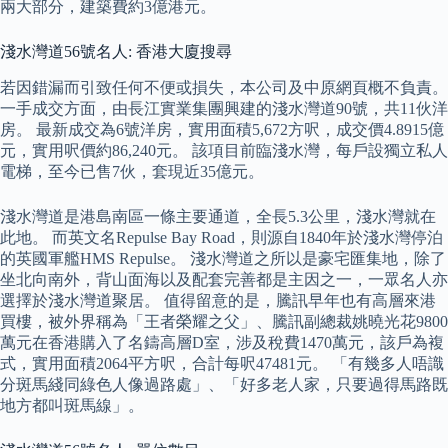
兩大部分，建築費約3億港元。
淺水灣道56號名人: 香港大廈搜尋
若因錯漏而引致任何不便或損失，本公司及中原網頁概不負責。
一手成交方面，由長江實業集團興建的淺水灣道90號，共11伙洋
房。 最新成交為6號洋房，實用面積5,672方呎，成交價4.8915億
元，實用呎價約86,240元。 該項目前臨淺水灣，每戶設獨立私人
電梯，至今已售7伙，套現近35億元。
淺水灣道是港島南區一條主要通道，全長5.3公里，淺水灣就在
此地。 而英文名Repulse Bay Road，則源自1840年於淺水灣停泊
的英國軍艦HMS Repulse。 淺水灣道之所以是豪宅匯集地，除了
坐北向南外，背山面海以及配套完善都是主因之一，一眾名人亦
選擇於淺水灣道聚居。 值得留意的是，騰訊早年也有高層來港
買樓，被外界稱為「王者榮耀之父」、騰訊副總裁姚曉光花9800
萬元在香港購入了名鑄高層D室，涉及稅費1470萬元，該戶為複
式，實用面積2064平方呎，合計每呎47481元。 「有幾多人唔識
分斑馬綫同綠色人像過路處」、「好多老人家，只要過得馬路既
地方都叫斑馬線」。