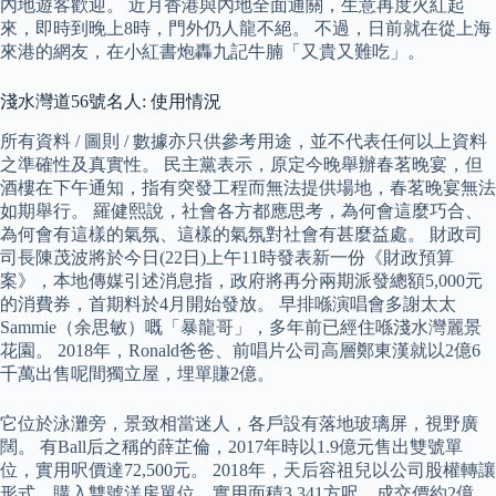
內地遊客歡迎。 近月香港與內地全面通關，生意再度火紅起
來，即時到晚上8時，門外仍人龍不絕。 不過，日前就在從上海
來港的網友，在小紅書炮轟九記牛腩「又貴又難吃」。
淺水灣道56號名人: 使用情況
所有資料 / 圖則 / 數據亦只供參考用途，並不代表任何以上資料
之準確性及真實性。 民主黨表示，原定今晚舉辦春茗晚宴，但
酒樓在下午通知，指有突發工程而無法提供場地，春茗晚宴無法
如期舉行。 羅健熙說，社會各方都應思考，為何會這麼巧合、
為何會有這樣的氣氛、這樣的氣氛對社會有甚麼益處。 財政司
司長陳茂波將於今日(22日)上午11時發表新一份《財政預算
案》，本地傳媒引述消息指，政府將再分兩期派發總額5,000元
的消費券，首期料於4月開始發放。 早排喺演唱會多謝太太
Sammie（余思敏）嘅「暴龍哥」，多年前已經住喺淺水灣麗景
花園。 2018年，Ronald爸爸、前唱片公司高層鄭東漢就以2億6
千萬出售呢間獨立屋，埋單賺2億。
它位於泳灘旁，景致相當迷人，各戶設有落地玻璃屏，視野廣
闊。 有Ball后之稱的薛芷倫，2017年時以1.9億元售出雙號單
位，實用呎價達72,500元。 2018年，天后容祖兒以公司股權轉讓
形式，購入雙號洋房單位，實用面積3,341方呎，成交價約2億