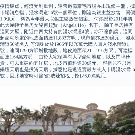
疫情肆虐，經濟受到重創，連帶過億豪宅市場亦出現銀主盤，據
市場消息指，淺水灣道56號一個單位，剛淪為銀主盤放售，開價
1.9億元，料為今年最大宗銀主盤放售個案。 何鴻燊於2011年將
此大屋轉予長房女兒何超賢（Angela Ho）名下。 除了長房持有
這間大屋，附近由四太持有的淺水灣道4號，亦不遑多讓，這間
超豪宅所處的地皮面積達11,883方呎，現市值亦達20億元。 淺水
灣道56號名人 何鴻燊於於1966年以70萬元購入購入淺水灣道1
號，連同1790方呎增批地段，地皮總面積21，916方呎，可建樓
面達1.64萬方呎。 由於大宅極罕有大型豪宅地皮，以及門牌矜
貴，可以重建約五洋房，地皮市值料逾30億元。 容祖兒不只是
樂壇天后也是投資天后，據悉她是透過賣殼方式入市購淺水灣56
號，因此她當時可節省3成辣招稅，慳稅6,000萬元。