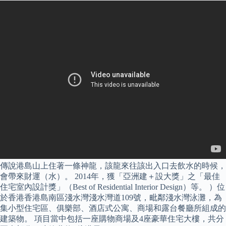
傳說港島山上住著一條神龍，該龍來往該出入口去飲水的時候，
會帶來財運（水）。 2014年，獲「亞洲建＋設大獎」之「最佳
住宅室內設計獎」（Best of Residential Interior Design）等。 ）位
於香港香港島南區淺水灣淺水灣道109號，毗鄰淺水灣泳灘，為
集小型住宅區、俱樂部、酒店式公寓、商場和露台餐廳所組成的
建築物。 項目當中包括一座購物商場及4座豪華住宅大樓，共分