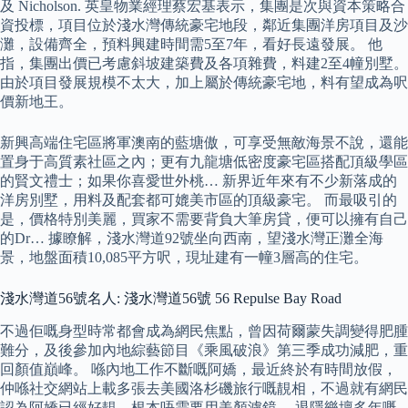
及 Nicholson. 英皇物業經理蔡宏基表示，集團是次與資本策略合
資投標，項目位於淺水灣傳統豪宅地段，鄰近集團洋房項目及沙
灘，設備齊全，預料興建時間需5至7年，看好長遠發展。 他
指，集團出價已考慮斜坡建築費及各項雜費，料建2至4幢別墅。
由於項目發展規模不太大，加上屬於傳統豪宅地，料有望成為呎
價新地王。
新興高端住宅區將軍澳南的藍塘傲，可享受無敵海景不說，還能
置身于高質素社區之內；更有九龍塘低密度豪宅區搭配頂級學區
的賢文禮士；如果你喜愛世外桃… 新界近年來有不少新落成的
洋房別墅，用料及配套都可媲美市區的頂級豪宅。 而最吸引的
是，價格特別美麗，買家不需要背負大筆房貸，便可以擁有自己
的Dr… 據瞭解，淺水灣道92號坐向西南，望淺水灣正灘全海
景，地盤面積10,085平方呎，現址建有一幢3層高的住宅。
淺水灣道56號名人: 淺水灣道56號 56 Repulse Bay Road
不過佢嘅身型時常都會成為網民焦點，曾因荷爾蒙失調變得肥腫
難分，及後參加內地綜藝節目《乘風破浪》第三季成功減肥，重
回顏值巔峰。 喺內地工作不斷嘅阿嬌，最近終於有時間放假，
仲喺社交網站上載多張去美國洛杉磯旅行嘅靚相，不過就有網民
認為阿嬌已經好靚，根本唔需要用美顏濾鏡。 退隱樂壇多年嘅