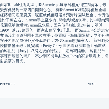
而家Ronald住返呢區，睇Sammie po嘅家居相見到空間寬敞，最
緊要係見到一家四口開開心心。 有睇Sammi IG都認得佢屋企幅
紅磚牆同埋個廚房，呢度就係佢喺淺水灣海峰園嘅屋企，市價估
計7千萬左右。 Sammi手上至少有3間物業喺淺水灣，其中喺南灣
花園嘅單位堪稱Sammi風水屋，因為佢早喺出道2年後，即係
1990年以323萬買入，而家市值至少3千萬。 而Sammi老公許志安
亦喺淺水灣道冠園有單位在手，位置喺正海峰園隔離，早年有傳
安仔將呢間屋俾外父外母居住﹐方便Sammi照顧家人。 新冠肺炎
疫情影響全球，剛完成《Pretty Crazy 世界巡迴演唱會》倫敦站
的容祖兒（Joey）取消之後的行程，回港自我隔離。 容祖兒分
享練習瑜珈的照片，不少網民將焦點放在Joey的家居環境上，投
射羨慕的目光。
PREVIOUS
NEXT