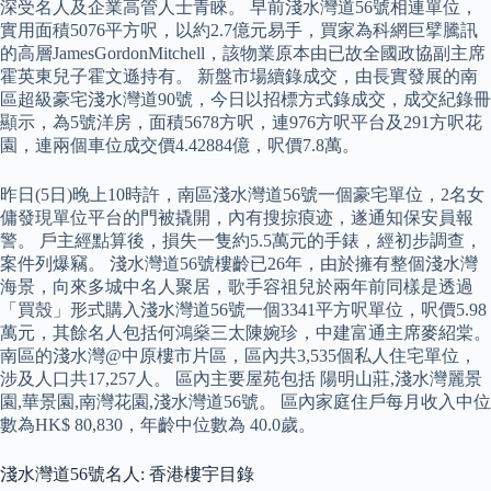
深受名人及企業高管人士青睞。 早前淺水灣道56號相連單位，
實用面積5076平方呎，以約2.7億元易手，買家為科網巨擘騰訊
的高層JamesGordonMitchell，該物業原本由已故全國政協副主席
霍英東兒子霍文遜持有。 新盤市場續錄成交，由長實發展的南
區超級豪宅淺水灣道90號，今日以招標方式錄成交，成交紀錄冊
顯示，為5號洋房，面積5678方呎，連976方呎平台及291方呎花
園，連兩個車位成交價4.42884億，呎價7.8萬。
昨日(5日)晚上10時許，南區淺水灣道56號一個豪宅單位，2名女
傭發現單位平台的門被撬開，內有搜掠㾗迹，遂通知保安員報
警。 戶主經點算後，損失一隻約5.5萬元的手錶，經初步調查，
案件列爆竊。 淺水灣道56號樓齡已26年，由於擁有整個淺水灣
海景，向來多城中名人聚居，歌手容祖兒於兩年前同樣是透過
「買殼」形式購入淺水灣道56號一個3341平方呎單位，呎價5.98
萬元，其餘名人包括何鴻燊三太陳婉珍，中建富通主席麥紹棠。
南區的淺水灣@中原樓市片區，區內共3,535個私人住宅單位，
涉及人口共17,257人。 區內主要屋苑包括 陽明山莊,淺水灣麗景
園,華景園,南灣花園,淺水灣道56號。 區內家庭住戶每月收入中位
數為HK$ 80,830，年齡中位數為 40.0歲。
淺水灣道56號名人: 香港樓宇目錄