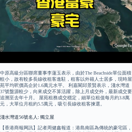
中原高級分區聯席董事李蓮玉表示，由於The Beachside單位面積
較小，故有較多長線收租客進駐，租客以外籍人士居多，現時屋
苑平均呎價高企於1.6萬元水平。 利嘉閣邱景賢表示，淺水灣道
37號盤源較少，向來成交不算活躍，除上月成交外，最新成交要
追溯至去年十月。 屋苑租務成交穩定，細單位租值每月約3.8萬
元，大單位月租約5.5萬元，吸引長線收租客揀選。
淺水灣道56號名人: 獨立屋
【香港商報网訊】記者周健鑫報道：港島南區為傳統的豪宅區，