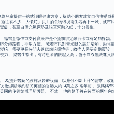
360），專為兒童提供一站式護眼健康方案，幫助小朋友建立自信快
 過往養不少「大懶蛇」員工的食物環境衞生署再下一城，被市
覺瞓，甚至自備充氣床墊及眼罩幫助入眠，十分養生。
需留意微信或支付寶賬戶是否提前綁定銀行卡或有足夠餘額。 醫院
需要5分鐘路程，非常方便。 隨着市民對青光眼的認知增加，梁
變暗、需要更長時間去適應幽暗環境等，故病人需要定期覆診，
視力。 梁醫生指出，有時患者的眼壓太高，會令血液無法進入
院。 為提升醫院的設施及醫療設備，以應付不斷上升的需求，政府
ers官方數據顯示約移民英國的香港人約14萬之多 兩年前， 張媽
英國的使領館辦理新護照。 不然， 他的兒子將在後面的兩年內