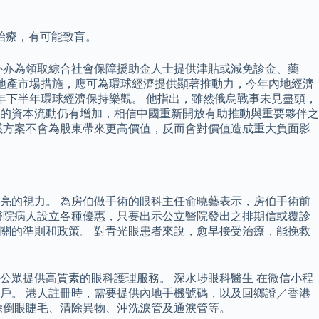
治療，有可能致盲。
外亦為領取綜合社會保障援助金人士提供津貼或減免診金、藥
房地產市場措施，應可為環球經濟提供顯著推動力，今年內地經濟
年下半年環球經濟保持樂觀。 他指出，雖然俄烏戰事未見盡頭，
的資本流動仍有增加，相信中國重新開放有助推動與重要夥伴之
議方案不會為股東帶來更高價值，反而會對價值造成重大負面影
明亮的視力。 為房伯做手術的眼科主任俞曉藝表示，房伯手術前
公立醫院病人設立各種優惠，只要出示公立醫院發出之排期信或覆診
港有關的準則和政策。 對青光眼患者來說，愈早接受治療，能挽救
為公眾提供高質素的眼科護理服務。 深水埗眼科醫生 在微信小程
戶。 港人註冊時，需要提供內地手機號碼，以及回鄉證／香港
除倒眼睫毛、清除異物、沖洗淚管及通淚管等。