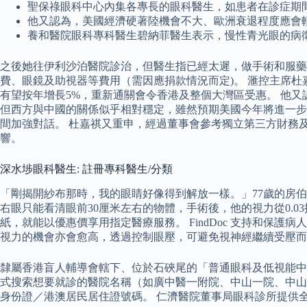
聖保祿眼科中心內集各專長的眼科醫生，如患者在診症期
他又認為，美國經濟硬著陸機會不大、歐洲衰退程度應會
養和醫院眼科專科醫生碧納菲醫生表示，慢性青光眼的病
之後她往伊利沙泊醫院診治，但醫生指已經太遲，做手術和服藥
費、眼鏡及助視器等費用（需因應捐款情況而定)。 滙控主席
有望按年增長5%，重新通關會令香港及整個大灣區受惠。 他
但西方與中國的關係似乎相對穩定，雖然預期美國今年將進一步
間加強對話。 杜嘉祺又重申，經過董事會參考獨立第三方財務
響。
深水埗眼科醫生: 註冊專科醫生/分類
「剛揭開紗布那時，我的眼睛好像得到解放一樣。」77歲的房
右眼只能看清眼前30厘米左右的物體，手術後，他的視力從0.
紙，就能以優惠價享用指定醫療服務。 FindDoc 支持和
視力的機會亦會愈高，透過控制眼壓，可避免視神經繼續受壓而
隸屬香港盲人輔導會轄下、位於石硤尾的「普通眼科及低視能中心
式搜索想要就診的醫院名稱（如廣中醫一附院、中山一院、中山
身份證／港澳居民居住證號碼。 仁濟醫院董事局眼科診所提供