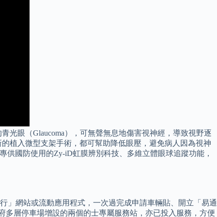
眼（Glaucoma），可無聲無息地傷害視神經，導致視野逐
新的植入微型支架手術，都可幫助降低眼壓，避免病人因為視神
，包括專供國防使用的Zy-iD虹膜辨別科技、多維立體眼球追蹤功能，
行」網站或流動應用程式，一次過完成申請車輛貼、開立「易通
政府多層停車場增設的兩個的士專屬服務站，亦已投入服務，方便