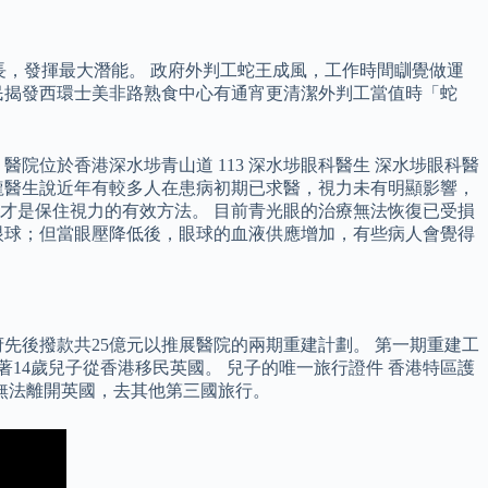
樂成長，發揮最大潛能。 政府外判工蛇王成風，工作時間瞓覺做運
民揭發西環士美非路熟食中心有通宵更清潔外判工當值時「蛇
位於香港深水埗青山道 113 深水埗眼科醫生 深水埗眼科醫
裕龍醫生說近年有較多人在患病初期已求醫，視力未有明顯影響，
才是保住視力的有效方法。 目前青光眼的治療無法恢復已受損
眼球；但當眼壓降低後，眼球的血液供應增加，有些病人會覺得
先後撥款共25億元以推展醫院的兩期重建計劃。 第一期重建工
媽帶著14歲兒子從香港移民英國。 兒子的唯一旅行證件 香港特區護
無法離開英國，去其他第三國旅行。