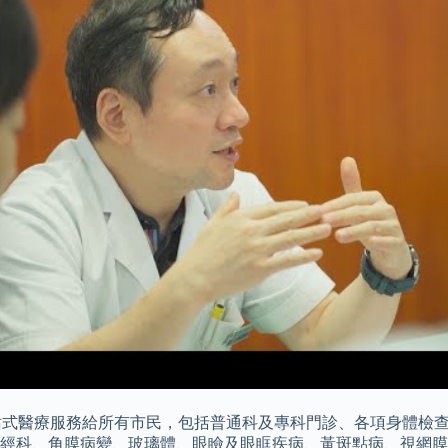
一站式醫療服務給所有市民，包括普通科及專科門診、各項身體檢
神經科、角膜病變、玻璃體、眼瞼及眼眶疾病、黃斑點病、視網