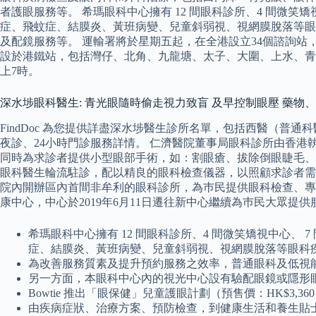
者護眼服務等。 希瑪眼科中心擁有 12 間眼科診所、4 間微
症、飛蚊症、結膜炎、黃班病變、兒童斜弱視、視網膜脫落等眼科疾
及配鏡服務等。 運輸署將於星期五起，在全港設立34個諮詢站
設於港鐵站，包括灣仔、北角、九龍塘、太子、大圍、上水、青
上7時。
深水埗眼科醫生: 青光眼隨時偷走視力致盲 及早控制眼壓 藥物
FindDoc 為您提供詳盡深水埗醫生診所名單，包括西醫（
夜診、24小時門診服務詳情。 仁濟醫院董事局眼科診所由香
同時為求診者提供小型眼部手術，如：割眼瘡、拔除倒眼睫毛、
眼科醫生輪流駐診，配以精良的眼科檢查儀器，以照顧求診者需
院內開辦區內首間非牟利的眼科診所，為巿民提供眼科檢查、專
康中心，中心於2019年6月11日遷往新中心繼續為巿民大眾提供
希瑪眼科中心擁有 12 間眼科診所、4 間微笑矯視中心
症、結膜炎、黃班病變、兒童斜弱視、視網膜脫落等眼科
為改善服務質素及提升預約服務之效率，普通眼科及低視能中
另一方面，本眼科中心內的視光中心設有驗配眼鏡或隱形
Bowtie 推出「眼保健」兒童護眼計劃（預售價：HK$
由疾病症狀、治療方案、預防檢查，到健康生活和養生貼