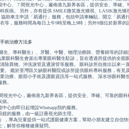
笑矯視中心、 7 間視光中心，遍佈港九新界各區，提供安全、準
病。 另外，亦有提供 SMILE微笑激光矯視、LASIK激光矯
，協助車主申請「易通行」服務，包括申請車輛貼、開立「易通行
衣等，服務時間為每日上午9時至晚上9時；另外9個位於新界的
、手術治療方法多
普通科醫生、專科醫生）、牙醫、中醫、物理治療師、營養師等的
港執業眼科醫生會派出專業眼科醫生駐診，旨在透過所提供的全面
清除異物、沖洗淚管及通淚管等服務。 眼科診所自推出以來一
要。 鑑於荃灣區欠缺眼科醫院或診所提供眼科專科服務，有見及
業治療、眼部小手術及護眼資訊等一站式服務。 深水埗眼科醫生
服務。
、 7 間視光中心，遍佈港九新界各區，提供安全、準確、可靠的
疾病。
心由即日起增設Whatsapp預約服務。
眼鏡的服務，由一級註冊視光師主理。
3,360），專為兒童提供一站式護眼健康方案，幫助小朋友建立自
士，解答你種種健康疑問。