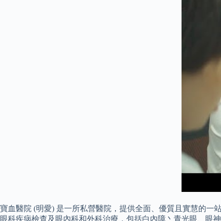
寶血醫院 (明愛) 是一所私營醫院，提供全面、優質且實慧的
眼科疾病檢查及眼內科和外科治療，包括​白內障丶青光眼、眼