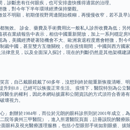
間，診斷患有任何眼疾，也可安排盡快獲得適當的治理。
輕微，對今年下半年環球經濟保持樂觀。
徵並不明顯，初期僅視野周邊開始模糊，再慢慢收窄，若不及早
都無效。 診金、藥費及手術費用比一般私人診所收費為低；另
杜嘉祺在業績報告中表示，相信中國重新開放，加上一系列穩定
又認為，美國經濟硬著陸機會不大、歐洲衰退程度應會輕微，對今
制裁中國，甚至雙方互徵關稅，但在疫情期間，中國與西方國家
及法律意見，以及全面深入探討，現在的判斷仍然是其他架構建
伯笑言，自己戴眼鏡戴了60多年，沒想到終於能重新恢復清晰、
03提升到0.8，已經可以恢復正常生活。 疫情下，醫院特別為
保護病人與醫生的權利，因此本網站披露和公開資訊的方式須符合香
破壞視力。
」創辦於1984年，而位於元朗的眼科診所則於2001年成立，
二院等廣州三甲醫院），進入所選醫院頁面，註冊該院的醫療賬
全面眼科及視光醫療護理服務，包括小型眼部手術如割眼瘡、拔