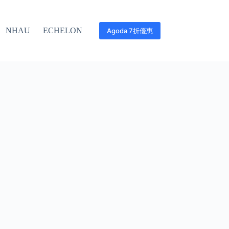
NHAU
ECHELON
Agoda 7折優惠