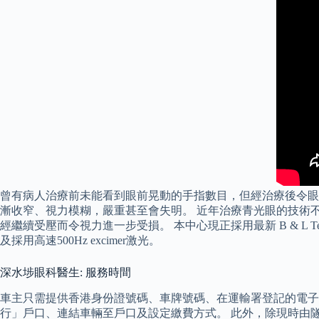
曾有病人治療前未能看到眼前晃動的手指數目，但經治療後令眼壓
漸收窄、視力模糊，嚴重甚至會失明。 近年治療青光眼的技術
經繼續受壓而令視力進一步受損。 本中心現正採用最新 B & L T
及採用高速500Hz excimer激光。
深水埗眼科醫生: 服務時間
車主只需提供香港身份證號碼、車牌號碼、在運輸署登記的電子
行」戶口、連結車輛至戶口及設定繳費方式。 此外，除現時由