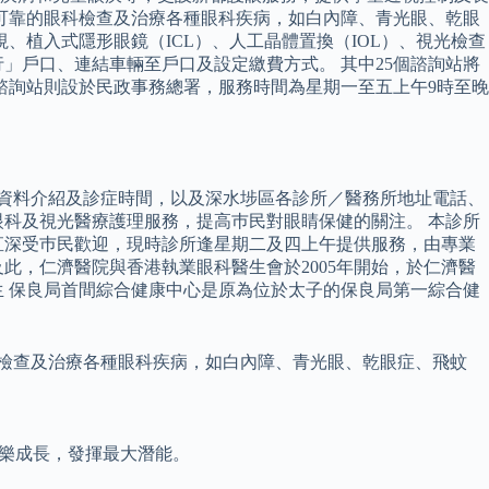
確、可靠的眼科檢查及治療各種眼科疾病，如白內障、青光眼、乾眼
視、植入式隱形眼鏡（ICL）、人工晶體置換（IOL）、視光檢查
」戶口、連結車輛至戶口及設定繳費方式。 其中25個諮詢站將
諮詢站則設於民政事務總署，服務時間為星期一至五上午9時至晚
詳細資料介紹及診症時間，以及深水埗區各診所／醫務所地址電話、
眼科及視光醫療護理服務，提高巿民對眼睛保健的關注。 本診所
直深受巿民歡迎，現時診所逢星期二及四上午提供服務，由專業
此，仁濟醫院與香港執業眼科醫生會於2005年開始，於仁濟醫
 保良局首間綜合健康中心是原為位於太子的保良局第一綜合健
眼科檢查及治療各種眼科疾病，如白內障、青光眼、乾眼症、飛蚊
信快樂成長，發揮最大潛能。