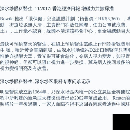
深水埗眼科醫生: 11/2017: 香港經濟日報 增磁力共振掃描
Bowtie 推出「眼保健」兒童護眼計劃（預售價：HK$3,
動，街道垃圾無人清，主責部門卻放任懶理，任由公帑被浪費。
王」，工作毫不認真，躲懶不清潔該熟食中心，更全組總動員大
最快可預約當天的醫生，在線上預約醫生需線上付門診掛號費用，
生 號，輪近黃金電腦商場，由深水埗地鐵站D2出口到醫院只
惟他亦提醒大眾，青光眼可能會惡化，令病人視力變差，如視野
的視神經，但卻可以阻止視力進一步受損，冀為病人挽回最多的
視力變得明亮及有改善。
深水埗眼科醫生: 深水埗区眼科专家问诊记录
明愛醫院成立於1964年，乃深水埗區內唯一的公立急症全科醫
程中所興建的新急症大樓懷信樓已於2002年落成啟用。 Reut
照將於一年後過期，一家人面臨不得不返回香港或者通過中國駐