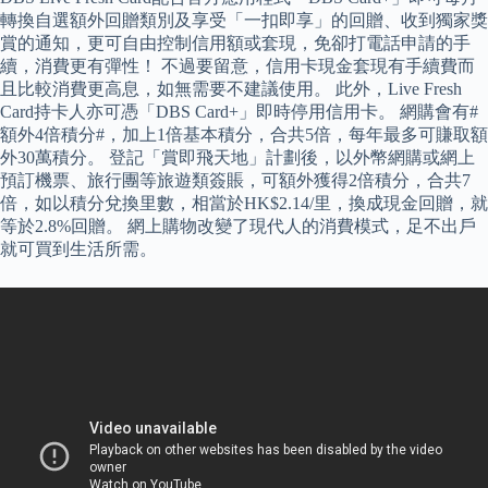
轉換自選額外回贈類別及享受「一扣即享」的回贈、收到獨家獎
賞的通知，更可自由控制信用額或套現，免卻打電話申請的手
續，消費更有彈性！ 不過要留意，信用卡現金套現有手續費而
且比較消費更高息，如無需要不建議使用。 此外，Live Fresh
Card持卡人亦可憑「DBS Card+」即時停用信用卡。 網購會有#
額外4倍積分#，加上1倍基本積分，合共5倍，每年最多可賺取額
外30萬積分。 登記「賞即飛天地」計劃後，以外幣網購或網上
預訂機票、旅行團等旅遊類簽賬，可額外獲得2倍積分，合共7
倍，如以積分兌換里數，相當於HK$2.14/里，換成現金回贈，就
等於2.8%回贈。 網上購物改變了現代人的消費模式，足不出戶
就可買到生活所需。