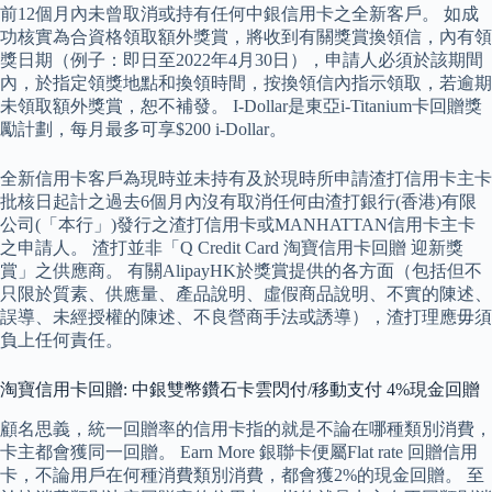
前12個月內未曾取消或持有任何中銀信用卡之全新客戶。 如成
功核實為合資格領取額外獎賞，將收到有關獎賞換領信，內有領
獎日期（例子：即日至2022年4月30日），申請人必須於該期間
內，於指定領獎地點和換領時間，按換領信內指示領取，若逾期
未領取額外獎賞，恕不補發。 I-Dollar是東亞i-Titanium卡回贈獎
勵計劃，每月最多可享$200 i-Dollar。
全新信用卡客戶為現時並未持有及於現時所申請渣打信用卡主卡
批核日起計之過去6個月內沒有取消任何由渣打銀行(香港)有限
公司(「本行」)發行之渣打信用卡或MANHATTAN信用卡主卡
之申請人。 渣打並非「Q Credit Card 淘寶信用卡回贈 迎新獎
賞」之供應商。 有關AlipayHK於獎賞提供的各方面（包括但不
只限於質素、供應量、產品說明、虛假商品說明、不實的陳述、
誤導、未經授權的陳述、不良營商手法或誘導），渣打理應毋須
負上任何責任。
淘寶信用卡回贈: 中銀雙幣鑽石卡雲閃付/移動支付 4%現金回贈
顧名思義，統一回贈率的信用卡指的就是不論在哪種類別消費，
卡主都會獲同一回贈。 Earn More 銀聯卡便屬Flat rate 回贈信用
卡，不論用戶在何種消費類別消費，都會獲2%的現金回贈。 至