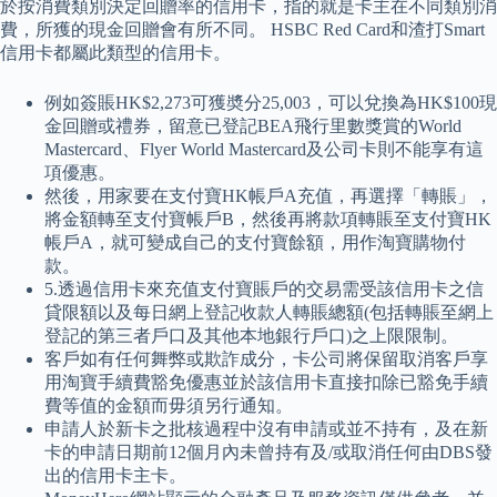
於按消費類別決定回贈率的信用卡，指的就是卡主在不同類別消
費，所獲的現金回贈會有所不同。 HSBC Red Card和渣打Smart
信用卡都屬此類型的信用卡。
例如簽賬HK$2,273可獲奬分25,003，可以兌換為HK$100現
金回贈或禮券，留意已登記BEA飛行里數獎賞的World
Mastercard、Flyer World Mastercard及公司卡則不能享有這
項優惠。
然後，用家要在支付寶HK帳戶A充值，再選擇「轉賬」，
將金額轉至支付寶帳戶B，然後再將款項轉賬至支付寶HK
帳戶A，就可變成自己的支付寶餘額，用作淘寶購物付
款。
5.透過信用卡來充值支付寶賬戶的交易需受該信用卡之信
貸限額以及每日網上登記收款人轉賬總額(包括轉賬至網上
登記的第三者戶口及其他本地銀行戶口)之上限限制。
客戶如有任何舞弊或欺詐成分，卡公司將保留取消客戶享
用淘寶手續費豁免優惠並於該信用卡直接扣除已豁免手續
費等值的金額而毋須另行通知。
申請人於新卡之批核過程中沒有申請或並不持有，及在新
卡的申請日期前12個月內未曾持有及/或取消任何由DBS發
出的信用卡主卡。