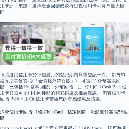
用卡新手來說，選擇現金回贈或飛行里數信用卡可算為最大疑
問。
每張適用信用卡於每個曆月的登記期內只需登記一次。 以外幣
結算之零售簽賬(「合資格外幣簽賬」)，可獲2% 外幣簽賬回
贈，已包括1% 基本回贈(「外幣回贈」)。 使用Citi Cash Back信
用卡簽賬可享用不同種類的精彩禮遇及推廣優惠。 淘寶信用卡
回贈 盡情享用Citi信用卡帶給您的尊屬優惠及禮遇。
淘寶信用卡回贈: 中銀Chill Card：指定網購、流動支付簽賬5%回
贈
DBS Live Fresh Card配合官方應用程式「DBS Card+」即可每月