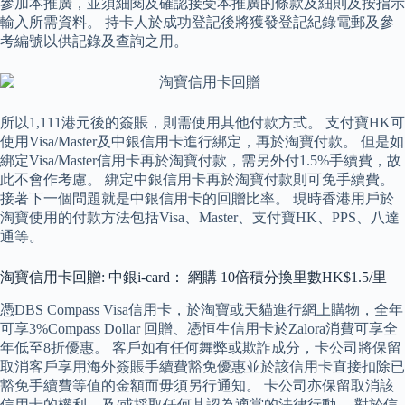
參加本推廣，並須細閱及確認接受本推廣的條款及細則及按指示
輸入所需資料。 持卡人於成功登記後將獲發登記紀錄電郵及參
考編號以供記錄及查詢之用。
所以1,111港元後的簽賬，則需使用其他付款方式。 支付寶HK可
使用Visa/Master及中銀信用卡進行綁定，再於淘寶付款。 但是如
綁定Visa/Master信用卡再於淘寶付款，需另外付1.5%手續費，故
此不會作考慮。 綁定中銀信用卡再於淘寶付款則可免手續費。
接著下一個問題就是中銀信用卡的回贈比率。 現時香港用戶於
淘寶使用的付款方法包括Visa、Master、支付寶HK、PPS、八達
通等。
淘寶信用卡回贈: 中銀i-card： 網購 10倍積分換里數HK$1.5/里
憑DBS Compass Visa信用卡，於淘寶或天貓進行網上購物，全年
可享3%Compass Dollar 回贈、憑恒生信用卡於Zalora消費可享全
年低至8折優惠。 客戶如有任何舞弊或欺詐成分，卡公司將保留
取消客戶享用海外簽賬手續費豁免優惠並於該信用卡直接扣除已
豁免手續費等值的金額而毋須另行通知。 卡公司亦保留取消該
信用卡的權利，及/或採取任何其認為適當的法律行動。 對於信