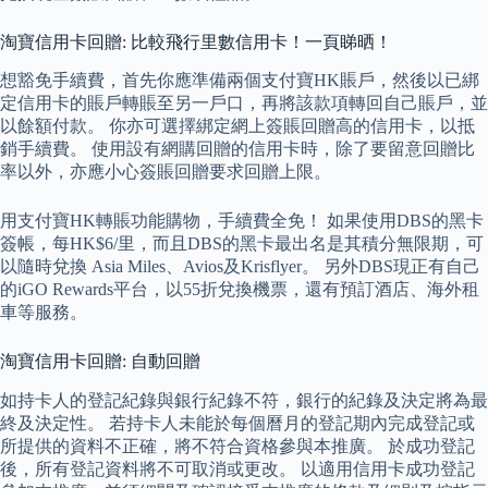
淘寶信用卡回贈: 比較飛行里數信用卡！一頁睇晒！
想豁免手續費，首先你應準備兩個支付寶HK賬戶，然後以已綁
定信用卡的賬戶轉賬至另一戶口，再將該款項轉回自己賬戶，並
以餘額付款。 你亦可選擇綁定網上簽賬回贈高的信用卡，以抵
銷手續費。 使用設有網購回贈的信用卡時，除了要留意回贈比
率以外，亦應小心簽賬回贈要求回贈上限。
用支付寶HK轉賬功能購物，手續費全免！ 如果使用DBS的黑卡
簽帳，每HK$6/里，而且DBS的黑卡最出名是其積分無限期，可
以隨時兌換 Asia Miles、Avios及Krisflyer。 另外DBS現正有自己
的iGO Rewards平台，以55折兌換機票，還有預訂酒店、海外租
車等服務。
淘寶信用卡回贈: 自動回贈
如持卡人的登記紀錄與銀行紀錄不符，銀行的紀錄及決定將為最
終及決定性。 若持卡人未能於每個曆月的登記期內完成登記或
所提供的資料不正確，將不符合資格參與本推廣。 於成功登記
後，所有登記資料將不可取消或更改。 以適用信用卡成功登記