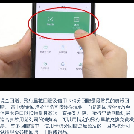
現金回贈、飛行里數回贈及信用卡積分回贈是最常見的簽賬回
贈。 當中現金回贈並非指直接獲得現金，而是將回贈額發放至
信用卡戶口以抵銷當月簽賬，直接又方便。 飛行里數回贈則最
適合喜歡周遊列國的消費者，可以用指定的飛行里數兌換免費機
票。 眾多回贈當中，信用卡積分回贈是最靈活的，因為積分可
兌換現金簽賬回贈、里數或禮品。