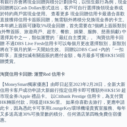
有銀行亦會將現金回贈與積分計劃掛勾，以恒生銀行為例，現金
回贈將以Cash Dollars形式送出，客戶可自行選擇換領現金券或
於特約商戶當現金使用。 查看更多 現金回贈信用卡最適合喜歡
直接獲得信用卡簽賬回贈，無需額外將積分兌換現金券的卡主。
本年網上簽賬可賺取5%現金回贈，首先需要在7個網上簽賬類別
(外幣簽賬、旅遊商戶、超市、餐飲、娛樂、服飾、慈善捐獻) 中
選擇其中之一，類似滙豐的「最紅自主獎賞」。 淘寶信用卡回
贈 不過DBS Live Fresh信用卡可以每個月更改選擇類別，新類別
將在下個月的第一天開始生效。 回贈以DBS Card +內的「一扣
即享」直接扣減有關簽賬的應付金額，每月最多可獲HK$150回
贈獎賞。
淘寶信用卡回贈: 滙豐Red 信用卡
【MoneySmart獨家優惠】由即日起至2023年2月28日，全新大新
信用卡客戶成功申請大新銀行指定信用卡即可獲額外HK$150 超
市現金券/Apple 禮品卡。 以Citibank Prestige 信用卡，為支付寶
HK轉賬付款，同樣是HK$6/里。 如果你喜歡去旅行，更應申請
此卡，因為憑此卡可享用LoungeKey環球機場貴賓室服務、每年
又多送高達30%可換里數的積分、任何酒店第四晚免費住宿優
惠。