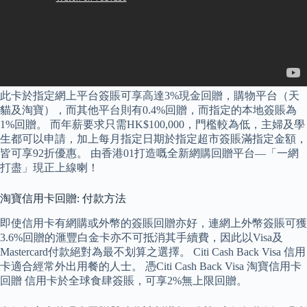
此卡於指定網上平台簽賬可享高達3%現金回贈，購物平台（天
貓及淘寶），而其他平台則有0.4%回贈，而指定的本地簽賬為
1%回贈。 而年薪要求只需HK$100,000，門檻較為低，主婦及學
生都可以申請，加上每月指定日期於指定超市簽賬滿指定金額，
皆可享92折優惠。 由香港01打造嘅全新網購回贈平台—「一網
打盡」現正上線喇！
淘寶信用卡回贈: 付款方法
即使信用卡有網購或外幣的簽賬回贈亦好，連網上外幣簽賬可獲
3.6%回贈的滙豐白金卡亦不可抵消其手續費，因此以Visa及
Mastercard付款絕對為最不划算之選擇。 Citi Cash Back Visa 信用
卡適合經常外出用餐的人士。 憑Citi Cash Back Visa 淘寶信用卡
回贈 信用卡於全球食肆簽賬，可享2%無上限回贈。