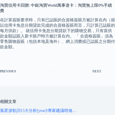
淘寶信用卡回贈: 中銀淘寶World萬事達卡：淘寶無上限0%手續
費
在計算簽賬要求時，只有已誌賬的合資格簽賬方被計算在內（就
以信用卡免息分期貸款完成的合資格簽賬而言，只計算已誌賬的
每月供款）。 就信用卡免息分期貸款下的購物交易，只有當供
款金額誌賬入新卡賬戶時方被計算在內。 「 合資格簽賬」須為
零售購物簽賬（包括本地及海外）、網上消費或已誌賬之分期付
款金額。
PREVIOUS
NEXT
相關文章
孤星淚歌詞15大分析[year]!專家建議咁做…