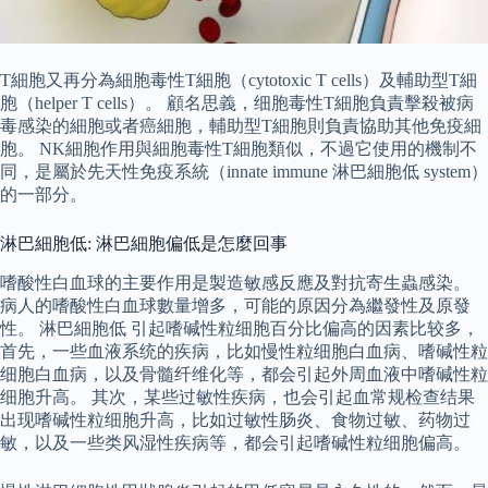
T細胞又再分為細胞毒性T細胞（cytotoxic T cells）及輔助型T細
胞（helper T cells）。 顧名思義，细胞毒性T細胞負責擊殺被病
毒感染的細胞或者癌細胞，輔助型T細胞則負責協助其他免疫細
胞。 NK細胞作用與細胞毒性T細胞類似，不過它使用的機制不
同，是屬於先天性免疫系統（innate immune 淋巴細胞低 system）
的一部分。
淋巴細胞低: 淋巴細胞偏低是怎麼回事
嗜酸性白血球的主要作用是製造敏感反應及對抗寄生蟲感染。
病人的嗜酸性白血球數量增多，可能的原因分為繼發性及原發
性。 淋巴細胞低 引起嗜碱性粒细胞百分比偏高的因素比较多，
首先，一些血液系统的疾病，比如慢性粒细胞白血病、嗜碱性粒
细胞白血病，以及骨髓纤维化等，都会引起外周血液中嗜碱性粒
细胞升高。 其次，某些过敏性疾病，也会引起血常规检查结果
出现嗜碱性粒细胞升高，比如过敏性肠炎、食物过敏、药物过
敏，以及一些类风湿性疾病等，都会引起嗜碱性粒细胞偏高。