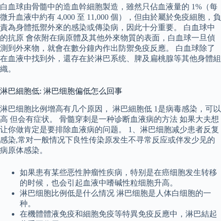
白血球由骨髓中的造血幹細胞製造，雖然只佔血液量的 1%（每
微升血液中約有 4,000 至 11,000 個），但由於屬於免疫細胞，負
責為身體抵禦外來的感染或傳染病，因此十分重要。 白血球中
的抗原 會依附在病原體及其他外來物質的表面，白血球一旦偵
測到外來物，就會在數分鐘內作出防禦免疫反應。 白血球除了
在血液中找到外，還存在於淋巴系统、脾及扁桃腺等其他身體組
織。
淋巴細胞低: 淋巴细胞偏低怎么回事
淋巴细胞比例增高有几个原因， 淋巴細胞低 1是病毒感染，可以
高 但会有症状。 骨髓穿刺是一种诊断血液病的方法 如果大夫想
让你做肯定是要排除血液病的问题。 1、淋巴细胞减少患者反复
感染,常对一般情况下良性传染原发生不寻常反应或伴发少见的
病原体感染。
如果患有某些恶性肿瘤性疾病，特别是在癌细胞发生转移
的时候，也会引起血液中嗜碱性粒细胞升高。
淋巴细胞比例低是什么情况 淋巴细胞是人体白细胞的一
种。
在機體體液免疫和細胞免疫等特異免疫反應中，淋巴結起