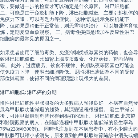
致，要做进一步的检查才可以确定是什么原因。 淋巴細胞低
二、可能是由于免疫机能下降，淋巴细胞减低，主要引起机体的
免疫力下降，可以有乏力等症状。 这种情况提示免疫机能下
降，但如果是稍低于正常值，则无需特殊治疗，可以加强体育锻
炼，定期复查血象观察。 三、病毒性疾病是增加在反应性淋巴
细胞病的最常见的原因之一。
如果患者使用了细胞毒类、免疫抑制类或激素类的药物，也会导
致淋巴细胞偏低，比如肾上腺皮质激素、化疗药物、靶向药物
等。 此外，过度疲劳、饮食不规律、长期熬夜等因素也可能会
使免疫力下降，使淋巴细胞降低。 惡性淋巴瘤因為不同的受侵
部位與範圍，使得不同的病理類型出現很大的差異。
淋巴細胞低: 淋巴癌的分期
慢性淋巴細胞性甲狀腺炎的大多數病人預後良好，本病有自然發
展為甲狀腺功能減退的趨勢，其演變過程很緩慢。 發生甲減以
後，可用甲狀腺制劑替代得到很好的矯正。 淋巴細胞低 北京協
和醫院觀察的病人，在隨診過程中甲狀腺功能低減的發生率為
76%(228例/300例)。 同時也注意到在本病患者中，有不少腫大的
甲狀腺可以縮小或消失，原來查到的甲狀腺結節隨診中消失或縮