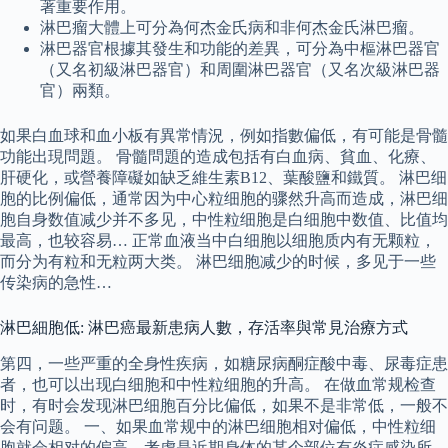
著重要作用。
淋巴瘤大體上可分為何杰金氏病和非何杰金氏淋巴瘤。
淋巴器官根據其發生和功能的差異，可分為中樞淋巴器官
（又名初級淋巴器官）和周圍淋巴器官（又名次級淋巴器
官）兩類。
如果白血球和血小板有異常情況，例如指數偏低，有可能是骨髓
功能出現問題。 骨髓問題的造成包括有白血病、貧血、化療、
肝硬化，或營養障礙如缺乏維生素B12、葉酸鹽和鐵質。 淋巴细
胞的比例偏低，通常因为中心粒细胞的骤然升高而造成，淋巴细
胞自身数值减少并不多见，中性粒细胞是白细胞中数值、比值均
最高，也较容易… 正常血液当中白细胞以细胞质内有无颗粒，
而分为有粒和无粒两大类。 淋巴细胞减少的时候，多见于一些
传染病的急性…
淋巴細胞低: 淋巴癌最新患病人數，存活率與常見治療方式
第四，一些严重的全身性疾病，如糖尿病酮症酸中毒、尿毒症患
者，也可以出现白细胞和中性粒细胞的升高。 在做血常规检查
时，有时会发现淋巴细胞百分比偏低，如果不是非常低，一般不
会有问题。 一、如果血常规中的淋巴细胞相对偏低，中性粒细
胞就会相对的偏高，考虑是近期身体的某个部位有炎症感染所