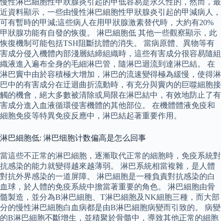
慢性淋巴細胞性甲狀腺炎引起的甲低容易是永久性的，然而，最
近資料顯示，一些由慢性淋巴細胞性甲狀腺炎引起的甲減病人，
可有暫時的甲減;這些病人在用甲狀腺激素替代時，大約有20%
甲狀腺功能有自發的恢復。 淋巴細胞低 其他一些觀察顯示，此
恢復機制可能包括TSH阻斷抗體的消失。 當病原體、異物等有
害成分侵入機體內部淺層結締組織時，這些有害成分很容易隨組
織液進入遍布全身的毛細淋巴管，隨淋巴迴流到達淋巴結。 在
淋巴竇中由於容積極大增加，淋巴的流速變得極為緩慢，使得淋
巴中的有害成分在迂迴曲折流動時，有充分與竇內的巨噬細胞接
觸的機會，絕大多數被清除或局限在淋巴結中，有效地防止了有
害成分進入血液循環侵害機體的其他部位。 在機體體液免疫和
細胞免疫等特異免疫反應中，淋巴結起著重要作用。
淋巴細胞低: 淋巴细胞计数偏高是怎么回事
當這些不正常的淋巴細胞，逐漸取代正常的細胞時，免疫系統對
抗感染的能力就變得越來越薄弱。 淋巴系統相當複雜，是人體
對抗外界感染的一道屏障。 淋巴細胞是一種負責對抗感染的白
血球，於人體的免疫系統中擔當著重要的角色。 淋巴細胞由骨
髓製造，並分為B淋巴細胞、T淋巴細胞及NK細胞三種，而大部
分的慢性淋巴細胞白血病都是由B淋巴細胞病變而引致的。 病變
的B淋巴細胞不斷增生，並積聚於骨髓中，導致其他正常的細胞