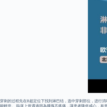
穿刺的过程先在B超定位下找到淋巴结，选中穿刺部位，进行消
能輕忽。 臨床上曾遇過因為腫塊不疼痛，讓患者降低戒心，有