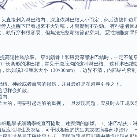
将针头直接刺入淋巴结内，深度依淋巴结大小而定，然后边拔针边
被旁人提醒下巴看起來不大對稱，才警覺到不對勁。 有些患者因
大，執行穿刺很容易，但無法把整顆結節都穿刺。 惡性細胞如果
提高陽性確診率。 穿刺鎖骨上和腋窩深部淋巴結時，一定不能穿
m），这种长条形的淋巴结，常见于腹股沟的这种淋巴结。 这种淋
，比如说3×3厘米大小（30×30mm），边界不清，内部结构
巴结、神经或者血管的损伤，并且最好是在超声引导之下。
胞照样会扩散。
围内。
常大的，需要引起足够的重视，一旦发现问题，应及时去正规医
以其製作塗片作細胞學或細菌學檢查可協助上述疾病的診斷。 1、淋巴
结反应性增生及炎症，可予以相应的抗生素或抗病毒药物治疗。 
細針穿刺才是最正確檢查方式，但民眾還是可以藉由腫塊出現的部