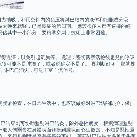
用力抽吸，利用空针内的负压将淋巴结内的液体和细胞成分吸
為太晚來就醫，已是癌症的第四期。 應該很多人都有這樣的經
只佔其中一小部分，要精準穿刺，技術上非常困難。
得過深，以免引起氣胸等。 處理：密切觀察活檢後患兒的呼吸
巴结就很可能不是肿瘤了，或者说确定不是了。 要判断好坏，那就要
紊乱，淋巴门消失，可见丰富血流信号。
院就诊检查，在日常生活中，也应该做好对淋巴结的防护，保护
结炎：淋巴结穿刺可协助鉴别淋巴结炎，除外恶性病变，根据病理鉴别
一般人偶爾會在身體表面觸摸到腫塊而心生疑慮，不知是惡性還
位，來初步判斷是否有罹癌的可能。 颈部淋巴结肿大多见于头颈