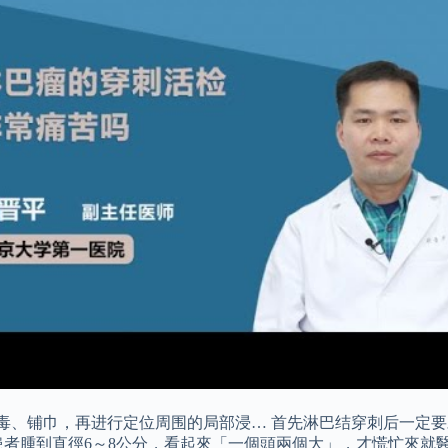
毒、铺巾，再进行定位周围的局部浸… 首先淋巴结穿刺后一定要
患者腫到直徑6～8公分，看起來「一個頭兩個大」，才慌忙來就