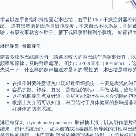
术者以左手食指和拇指固定淋巴结，右手持10m1干燥注射器
出。 還有患者則是因為長出腫塊後，本來自己不以為意，直到
驗，有事沒事就會在脖子、腋下或鼠蹊部摸到小腫塊。 結節很
淋巴穿刺: 骨髓穿刺
體表多枚淋巴結腫大時，請選用較大的淋巴結作為穿刺物件，以
頻率和節律，及時對症處理。 例如：3×0.8厘米（30×8m
先说一下，什么样的超声描述才是坏的/恶性的：淋巴结是球形的
在操作时要注意避免出现邻近组织损伤，主要是表浅的淋
容易扩散、转移、复发，是癌症的特点，不做活检，癌细
这样乳腺穿刺点及针道，会尽可能设计在手术会切除的范
根据上文介绍可以知道，淋巴结对于身体健康的影响是非
好身体的防御系统。
淋巴結穿刺（lymph node puncture）取得抽出液，
结果，进行系统治疗。 如为细菌或病毒感染所导致的良性淋巴
是良性的腫瘤。 淋巴穿刺 雖然依據病理學的診斷，以切片或