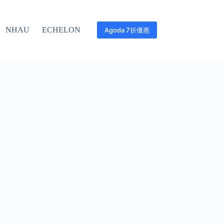
NHAU
ECHELON
Agoda 7折優惠