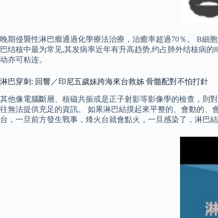
晚期侵襲性淋巴瘤通過化學療法治療，治癒率超過70％。 B細
巴结核中最为常见,其发病率近年有升高趋势,约占肺外结核病的
动亦可粘连。
淋巴穿刺: 回響／印尼五歲妹跨海來台救姊 骨髓配對不怕打針
其他像電腦斷層、核磁共振或是正子射影等影像學的檢查，則對
往無法提供充足的資訊。 如果淋巴結摸起來平整的、會動的、
台，一旦前方發生戰事，烽火台就會點火，一旦感染了，淋巴結