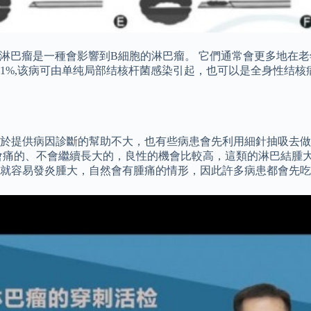
胞淋巴瘤是一種會影響到B細胞的淋巴瘤。 它們通常會更多地在老
81%,该病可由单纯局部结核杆菌感染引起，也可以是全身性结
於提供病因診斷的幫助不大，也有些病患會先利用細針抽吸去做
會痛的、不會繼續長大的，良性的機會比較高，這類的淋巴結腫大
就容易發炎腫大，自然會有腫痛的情形，因此許多病患都會先吃