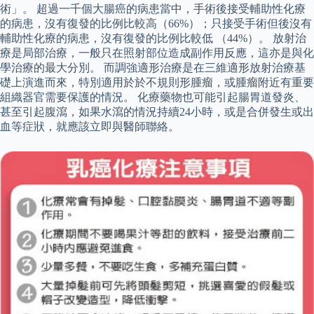
術」。 超過一千個大腸癌的病患當中，手術後接受輔助性化療
的病患，沒有復發的比例比較高（66%）；只接受手術但後沒有
輔助性化療的病患，沒有復發的比例比較低 （44%）。 放射治
療是局部治療，一般只在照射部位造成副作用反應，這亦是與化
學治療的最大分別。 而調強適形治療是在三維適形放射治療基
礎上演進而來，特別適用於於不規則形腫瘤，或腫瘤附近有重要
組織器官需要保護的情況。 化療藥物也可能引起腸胃道發炎、
甚至引起腹瀉，如果水瀉的情況持續24小時，或是合併發生或出
血等症狀，就應該立即與醫師聯絡。