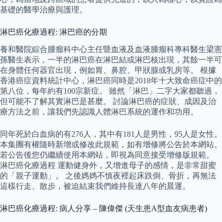
基礎的醫學治療與護理。
淋巴癌化療過程: 淋巴癌的分期
養和醫院綜合腫瘤科中心主任暨血液及血液腫瘤科專科醫生梁憲
孫醫生表示，一半的淋巴癌在淋巴結或淋巴核出現，其餘一半可
在身體任何器官出現，例如胃、鼻腔、甲狀腺或乳房等。 根據
香港癌症資料統計中心，淋巴癌同時是2018年十大致命癌症中的
第八位，每年約有100宗新症。 雖然「淋巴」二字大家都聽過，
但可能不了解其實淋巴是甚麼。 討論淋巴癌的症狀、成因及治
療方法之前，讓我們先認識人體淋巴系統的運作和功用。
同年死於白血病的有276人，其中有181人是男性，95人是女性。
本集團有權隨時新增或修改此規範，如有增修將公告於本網站。
若公告後您仍繼續使用本網站，即視為同意接受增修版規範。
淋巴癌化療過程 運動健身外，又增進母子的感情，是非常甜蜜
的「親子運動」。 之後媽媽不慎夜裡起床跌倒、骨折，再無法
這樣行走、散步，被迫結束我們維持長達八年的晨運。
淋巴癌化療過程: 病人分享 – 陳偉傑 (天生患A型血友病患者)