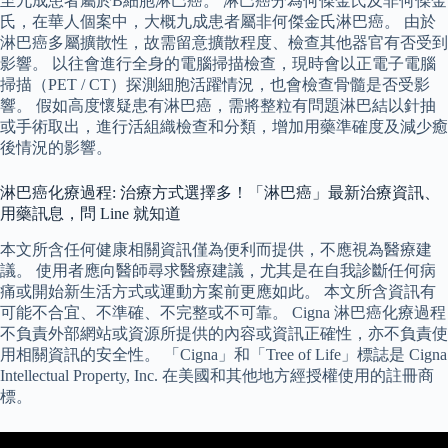
至九成患者屬於B細胞淋巴癌。 淋巴癌分為何傑金氏及非何傑金
氏，在華人個案中，大概九成患者屬非何傑金氏淋巴癌。 由於
淋巴癌多屬擴散性，故需留意擴散程度、檢查其他器官有否受到
影響。 以往會進行全身的電腦掃描檢查，現時會以正電子電腦
掃描（PET / CT）探測細胞活躍情況，也會檢查骨髓是否受影
響。 假如高度懷疑患有淋巴癌，需將整粒有問題淋巴結以針抽
或手術取出，進行活組織檢查和分類，增加用藥準確度及減少癒
後情況的影響。
淋巴癌化療過程: 治療方式選擇多！「淋巴癌」最新治療資訊、
用藥訊息，問 Line 就知道
本文所含任何健康相關資訊僅為便利而提供，不應視為醫療建
議。 使用者應向醫師尋求醫療建議，尤其是在自我診斷任何病
痛或開始新生活方式或運動方案前更應如此。 本文所含資訊有
可能不合宜、不準確、不完整或不可靠。 Cigna 淋巴癌化療過程
不負責外部網站或資源所提供的內容或資訊正確性，亦不負責使
用相關資訊的安全性。 「Cigna」和「Tree of Life」標誌是 Cigna
Intellectual Property, Inc. 在美國和其他地方經授權使用的註冊商
標。