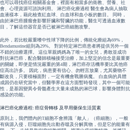
也可以尋找癌症相關基金會，裡面有相當多的衛教、營養、社
會、心理資源可諮詢利用。 淋巴癌化療過程 醫生會為病人抽取
血液樣本，藉此檢查紅血球、白血球和血小板的數目。 同時，
由於淋巴癌腫瘤會影響肝臟和腎臟的功能，醫生可透過血液數
目，了解這些器官是否已被淋巴癌細胞攻擊。
此外，若比較嚴重嗜中性球下降的比例，傳統化療組為69%，
Bendamustine組則為29%。 對於特定淋巴癌患者將提供另外一個
不錯的治療選擇。 這位單親媽媽為了唯一的女兒，勇敢並成功
對抗淋巴癌，配合醫師積極接受治療，加上堅定的信念是最重要
的關鍵，即便是情況嚴重的第4期，淋巴癌存活機率要比其他癌
症高出許多。 因此，病患要有信心、勿輕言放棄，尤其藥物不
斷改良，只要積極面對，一定有機會戰勝病魔。 白血病的具體
成因仍在研究當中，但醫學界在這方面暫時發現，其中一個可能
性，是基因變異令骨髓產生大量未成熟的淋巴球，影響身體對抗
感染的功能。
淋巴癌化療過程: 癌症骨轉移 及早用藥保生活質素
原則上，我們體內的T細胞不會辨識「敵人」（癌細胞），一般
有病源入侵，巨噬細胞先出動吞噬及分解異物，但是它的能量有