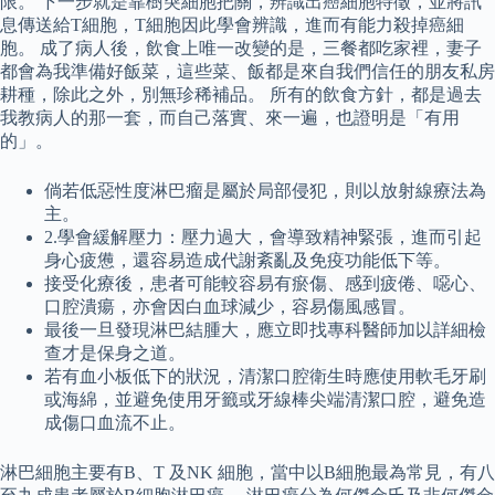
限。 下一步就是靠樹突細胞把關，辨識出癌細胞特徵，並將訊
息傳送給T細胞，T細胞因此學會辨識，進而有能力殺掉癌細
胞。 成了病人後，飲食上唯一改變的是，三餐都吃家裡，妻子
都會為我準備好飯菜，這些菜、飯都是來自我們信任的朋友私房
耕種，除此之外，別無珍稀補品。 所有的飲食方針，都是過去
我教病人的那一套，而自己落實、來一遍，也證明是「有用
的」。
倘若低惡性度淋巴瘤是屬於局部侵犯，則以放射線療法為
主。
2.學會緩解壓力：壓力過大，會導致精神緊張，進而引起
身心疲憊，還容易造成代謝紊亂及免疫功能低下等。
接受化療後，患者可能較容易有瘀傷、感到疲倦、噁心、
口腔潰瘍，亦會因白血球減少，容易傷風感冒。
最後一旦發現淋巴結腫大，應立即找專科醫師加以詳細檢
查才是保身之道。
若有血小板低下的狀況，清潔口腔衛生時應使用軟毛牙刷
或海綿，並避免使用牙籤或牙線棒尖端清潔口腔，避免造
成傷口血流不止。
淋巴細胞主要有B、T 及NK 細胞，當中以B細胞最為常見，有八