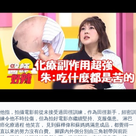
他指，拍攝電影前從未接受過田徑訓練，作為田徑新手，頻密訓
練令他不時拉傷，但為拍好電影亦繼續堅持、克服傷患。 淋巴
癌化療過程 他笑言， 見到蘇樺偉和蘇媽媽滿意成品，都覺得一
直以來的努力沒有白費。 腳踝內外側分別由三角韌帶與前距