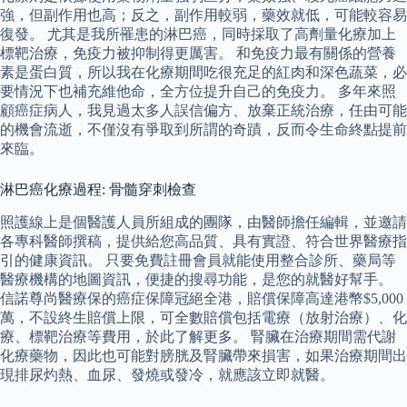
強，但副作用也高；反之，副作用較弱，藥效就低，可能較容易
復發。 尤其是我所罹患的淋巴癌，同時採取了高劑量化療加上
標靶治療，免疫力被抑制得更厲害。 和免疫力最有關係的營養
素是蛋白質，所以我在化療期間吃很充足的紅肉和深色蔬菜，必
要情況下也補充維他命，全方位提升自己的免疫力。 多年來照
顧癌症病人，我見過太多人誤信偏方、放棄正統治療，任由可能
的機會流逝，不僅沒有爭取到所謂的奇蹟，反而令生命終點提前
來臨。
淋巴癌化療過程: 骨髓穿刺檢查
照護線上是個醫護人員所組成的團隊，由醫師擔任編輯，並邀請
各專科醫師撰稿，提供給您高品質、具有實證、符合世界醫療指
引的健康資訊。 只要免費註冊會員就能使用整合診所、藥局等
醫療機構的地圖資訊，便捷的搜尋功能，是您的就醫好幫手。
信諾尊尚醫療保的癌症保障冠絕全港，賠償保障高達港幣$5,000
萬，不設終生賠償上限，可全數賠償包括電療（放射治療）、化
療、標靶治療等費用，於此了解更多。 腎臟在治療期間需代謝
化療藥物，因此也可能對膀胱及腎臟帶來損害，如果治療期間出
現排尿灼熱、血尿、發燒或發冷，就應該立即就醫。