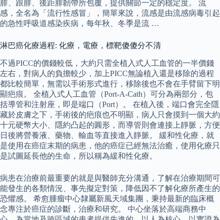
腓、跟腓、後距腓韌帶所包覆，提供關節一定的穩定度。 流
感，全名為「流行性感冒」，簡單來說，流感是由流感病毒引起
的急性呼吸道感染疾病，每年秋、冬季是流 …
淋巴癌化療過程: 化療，電療，標靶傻傻分不清
不過PICC的價錢較低，大約只需全植入式人工血管的一半價錢
左右，對病人的負擔較少，加上PICC無論植入還是移除的過程
都比較簡單，無需以手術形式進行，移除後也不會在手臂留下明
顯疤痕。 全植入式人工血管（Port-A-Cath）可分為兩部分，包
括導管和注射座，即是端口（Port）。 在植入後，端口會完全隱
藏於皮膚之下，手術後的疤痕也不明顯，病人只會摸到一個大約
十元硬幣大小、隱約凸起的圓形，而導管則會連接上靜脈，方便
日後將營養液、藥物、輸血等直接進入靜脈。 緩和性化療，就
是使用在癌症末期的病患，他的癌症已經無法治癒，使用化療只
是試圖延長他的生命，所以稱為緩和性化療。
病患在治療前最重要的就是與醫師充分溝通，了解在治療期間可
能發生的各類情況、事先擬定對策，降低因不了解化療所產生的
恐懼感。 希愈腫瘤中心隸屬新風天域集團，秉持最新的臨床概
念專注於癌症的診斷，治療和研究。 中心坐落於高端商務中
心，為當地及跨區域的患者提供先進的，以人為核心，以實證為