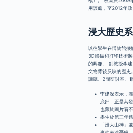
樓）。 校園於200
用該處，至2012年
浸大歷史系:
以往學生在博物館接
3D掃描和打印技術
的興趣。 副教授李
文物背後反映的歷史。
議廳、2間研討室、
李建深表示，
底部，正是其
也藏於圖片看
學生於第三年
「浸大山神」兼
事件表達憂慮