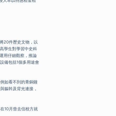
 浸大本以特惠租金租
將20件歷史文物，以
提高學生對學習中史科
生運用仔細觀察，推論
的設備包括1個多用途會
，例如看不到的青銅鐘
，與軀幹及背光連接，
。
在10月曾去信校方就