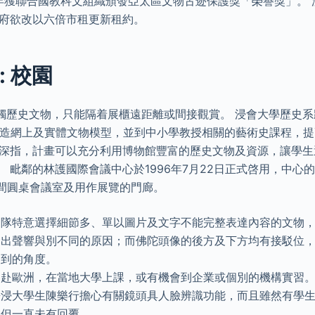
9年獲聯合國教科文組織頒發亞太區文物古迹保護獎「榮譽獎」。
政府欲改以六倍市租更新租約。
 校園
觸歷史文物，只能隔着展櫃遠距離或間接觀賞。 浸會大學歷史系
製造網上及實體文物模型，並到中小學教授相關的藝術史課程，
建深指，計畫可以充分利用博物館豐富的歷史文物及資源，讓學
 毗鄰的林護國際會議中心於1996年7月22日正式啓用，中心
1間圓桌會議室及用作展覽的門廊。
團隊特意選擇細節多、單以圖片及文字不能完整表達內容的文物
發出聲響與別不同的原因；而佛陀頭像的後方及下方均有接駁位
不到的角度。
遠赴歐洲，在當地大學上課，或有機會到企業或個別的機構實習
浸大學生陳樂行擔心有關鏡頭具人臉辨識功能，而且雖然有學生
，但一直未有回覆。