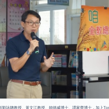
劉詠聰教授、黃文江教授、帥德威博士、譚家齊博士，加上Tony 