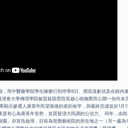
期，而中醫藥學院學生陳樂行則停學8日、撰寫道歉信及在校內進
，香港浸會大學傳理學院被質疑因受院長趙心樹施壓而公開一份尚
結果顯示參選人唐英年民望落後的差距收窄，與最終完成並於1月1
果是有心為唐英年造勢，並質疑浸大民調的公信力。 同年，由
校園」亦宣告啟用，目前為視覺藝術院的所在地之一（另一處為