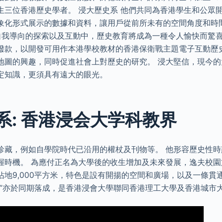
生三位香港歷史學者。 浸大歷史系 他們共同為香港學生和公眾
象化形式展示的數據和資料，讓用戶從前所未有的空間角度和時
在自我導向的探索以及互動中，歷史教育將成為一種令人愉快而驚喜
撥款，以開發可用作本港學校教材的香港保衛戰主題電子互動歷
地圖的興趣，同時促進社會上對歷史的研究。 浸大堅信，現今
定知識，更須具有遠大的眼光。
系: 香港浸会大学科教界
珍藏，例如自學院時代已沿用的權杖及刊物等。 他形容歷史性
握時機。 為應付正名為大學後的收生增加及未來發展，逸夫校園於
佔地9,000平方米，特色是設有開揚的空間和廣場，以及一條貫
心”亦於同期落成，是香港浸會大學聯同香港理工大學及香港城市