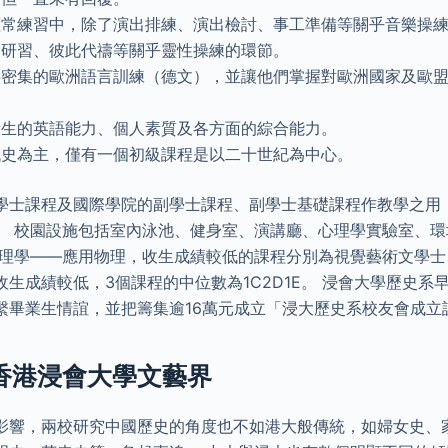
恆常練習中，除了演出排練、演出檢討、事工準備等關乎音樂操
題研習、彼此代禱等關乎靈性操練的環節。
供密集的歐洲語言訓練（德文），並讓他們掌握對歐洲國家及歐
考生的英語能力、個人素質及各方面的綜合能力。
代史為主，僅有一個初級課程是以二十世紀為中心。
學士課程及國際學院的副學士課程、副學士基礎課程作教學之用
。 校園設施包括室內泳池、健身室、演講廳、心理學實驗室、
物理學——應用物理，收生成績較低的課程分別為視覺藝術文學
生成績較低，3個課程的中位數為1C2D1E。 浸會大學歷史系
繫畢業生情誼，並把籌集逾16萬元成立「浸大歷史系校友會成立
 香港浸會大學文藝界
影響，兩校研究中國歷史的角度也不如港大般傳統，如婦女史、