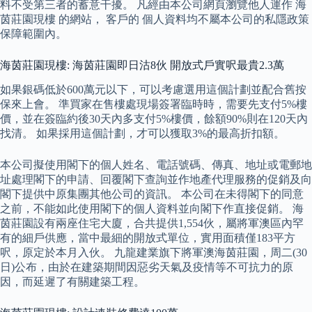
料不受第三者的蓄意干擾。 凡經由本公司網頁瀏覽他人運作 海
茵莊園現樓 的網站， 客戶的 個人資料均不屬本公司的私隱政策
保障範圍內。
海茵莊園現樓: 海茵莊園即日沽8伙 開放式戶實呎最貴2.3萬
如果銀碼低於600萬元以下，可以考慮選用這個計劃並配合舊按
保來上會。 準買家在售樓處現場簽署臨時時，需要先支付5%樓
價，並在簽臨約後30天內多支付5%樓價，餘額90%則在120天內
找清。 如果採用這個計劃，才可以獲取3%的最高折扣額。
本公司擬使用閣下的個人姓名、電話號碼、傳真、地址或電郵地
址處理閣下的申請、回覆閣下查詢並作地產代理服務的促銷及向
閣下提供中原集團其他公司的資訊。 本公司在未得閣下的同意
之前，不能如此使用閣下的個人資料並向閣下作直接促銷。 海
茵莊園設有兩座住宅大廈，合共提供1,554伙，屬將軍澳區內罕
有的細戶供應，當中最細的開放式單位，實用面積僅183平方
呎，原定於本月入伙。 九龍建業旗下將軍澳海茵莊園，周二(30
日)公布，由於在建築期間因惡劣天氣及疫情等不可抗力的原
因，而延遲了有關建築工程。