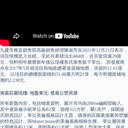
九建市務及銷售部高級銷售經理陳淑芳在2021年12月21日表示，
項目快獲批入伙紙，至於共累積沽出484伙，合共套現逾29億
元，預料明年農曆新年後以現樓形式推售餘下單位。 而發展商
亦在2017年5月就項目與地政總署達成補地價，涉資約11.61億
元。 以項目的總樓面面積約51.88萬方呎計算，每方呎樓面補地
價約2,238元。
海茵莊園現樓: 地盤東北: 發展公營房屋
所有新盤內容，包括物業資料、圖片等均由28Hse編輯部輸入。
其中連裝修示範單位為B2室，面積321方呎，屬1房戶，採開放
式廚房設計，單位英倫風格設計主題，牆身的莊園素描畫與壁爐
的特色設計，與Manor house的英倫風格相映生輝。 單位層與層
之間樓高約3.5米，房間長約12方呎，採用 L 型落地大窗，採光