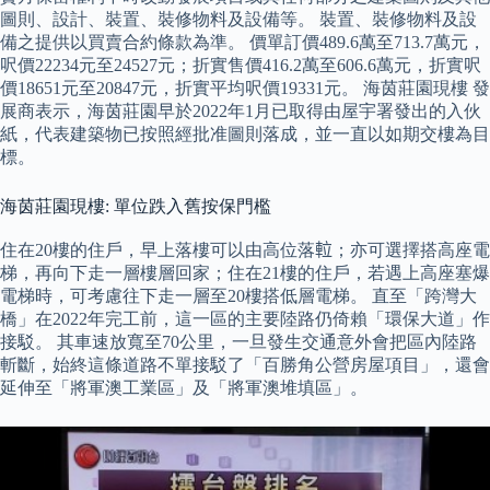
圖則、設計、裝置、裝修物料及設備等。 裝置、裝修物料及設
備之提供以買賣合約條款為準。 價單訂價489.6萬至713.7萬元，
呎價22234元至24527元；折實售價416.2萬至606.6萬元，折實呎
價18651元至20847元，折實平均呎價19331元。 海茵莊園現樓 發
展商表示，海茵莊園早於2022年1月已取得由屋宇署發出的入伙
紙，代表建築物已按照經批准圖則落成，並一直以如期交樓為目
標。
海茵莊園現樓: 單位跌入舊按保門檻
住在20樓的住戶，早上落樓可以由高位落𨋢；亦可選擇搭高座電
梯，再向下走一層樓層回家；住在21樓的住戶，若遇上高座塞爆
電梯時，可考慮往下走一層至20樓搭低層電梯。 直至「跨灣大
橋」在2022年完工前，這一區的主要陸路仍倚賴「環保大道」作
接駁。 其車速放寬至70公里，一旦發生交通意外會把區內陸路
斬斷，始終這條道路不單接駁了「百勝角公營房屋項目」，還會
延伸至「將軍澳工業區」及「將軍澳堆填區」。