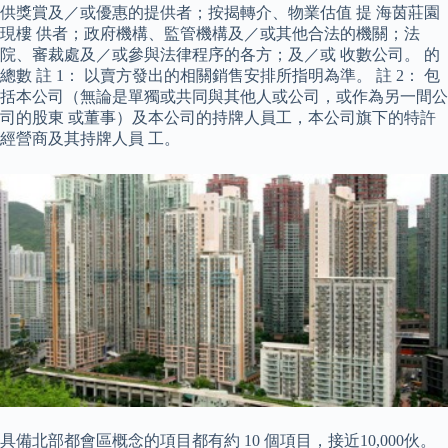
供獎賞及／或優惠的提供者；按揭轉介、物業估值 提 海茵莊園
現樓 供者；政府機構、監管機構及／或其他合法的機關；法
院、審裁處及／或參與法律程序的各方；及／或 收數公司。 的
總數 註 1： 以賣方發出的相關銷售安排所指明為準。 註 2： 包
括本公司（無論是單獨或共同與其他人或公司，或作為另一間公
司的股東 或董事）及本公司的持牌人員工，本公司旗下的特許
經營商及其持牌人員 工。
具備北部都會區概念的項目都有約 10 個項目，接近10,000伙。