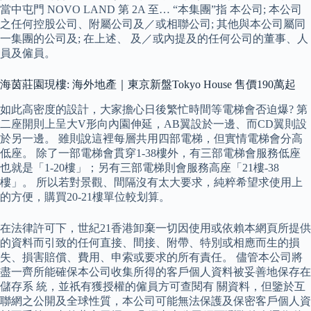
當中屯門 NOVO LAND 第 2A 至… “本集團”指 本公司; 本公司
之任何控股公司、附屬公司及／或相聯公司; 其他與本公司屬同
一集團的公司及; 在上述、 及／或內提及的任何公司的董事、人
員及僱員。
海茵莊園現樓: 海外地產｜東京新盤Tokyo House 售價190萬起
如此高密度的設計，大家擔心日後繁忙時間等電梯會否迫爆? 第
二座開則上呈大V形向內園伸延，AB翼設於一邊、而CD翼則設
於另一邊。 雖則說這裡每層共用四部電梯，但實情電梯會分高
低座。 除了一部電梯會貫穿1-38樓外，有三部電梯會服務低座
也就是「1-20樓」；另有三部電梯則會服務高座「21樓-38
樓」。 所以若對景觀、間隔沒有太大要求，純粹希望求使用上
的方便，購買20-21樓單位較划算。
在法律許可下，世紀21香港卸棄一切因使用或依賴本網頁所提供
的資料而引致的任何直接、間接、附帶、特別或相應而生的損
失、損害賠償、費用、申索或要求的所有責任。 儘管本公司將
盡一齊所能確保本公司收集所得的客戶個人資料被妥善地保存在
儲存系 統，並祇有獲授權的僱員方可查閱有 關資料，但鑒於互
聯網之公開及全球性質，本公司可能無法保護及保密客戶個人資