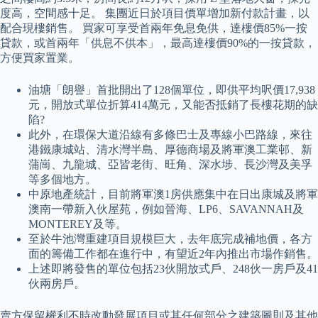
度高，空間感十足。 集團近日於項目價單增加新付款計畫，以
配合現樓銷售。 買家可享受首兩年免息免供，達樓價85%一按
貸款，或首兩年「供息不供本」，最高達樓價90%的一按貸款，
方便買家置業。
油塘「朗譽」首批開出了128個單位，即供平均呎價17,938
元，開放式單位折算414萬元，又能否抵銷了長樓花期的缺
陷?
此外，在環保大道沿線有多條巴士及專線小巴路線，來往
港鐵康城站、清水灣半島、厚德商場及將軍澳工業邨、新
蒲崗、九龍城、亞皆老街、旺角、深水埗、長沙灣及美孚
等多個地方。
中原地產統計，目前將軍澳1房供應集中在日出康城及將軍
澳南一帶新入伙屋苑，例如晉海、LP6、SAVANNAH及
MONTEREY及等。
至於牛池灣重建項目規模巨大，去年底完成補地價，各方
面的籌備工作都在進行中，有望近2年內推出市場作銷售。
上述即將發售的單位包括23伙開放式戶、248伙一房戶及41
伙兩房戶。
賣方保留權利不時改動發展項目或其任何部分之建築圖則及其他