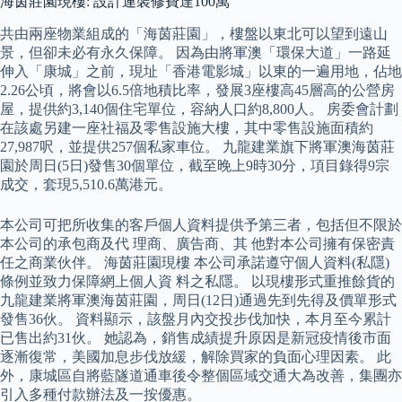
海茵莊園現樓: 設計連裝修費達100萬
共由兩座物業組成的「海茵莊園」，樓盤以東北可以望到遠山
景，但卻未必有永久保障。 因為由將軍澳「環保大道」一路延
伸入「康城」之前，現址「香港電影城」以東的一遍用地，佔地
2.26公頃，將會以6.5倍地積比率，發展3座樓高45層高的公營房
屋，提供約3,140個住宅單位，容納人口約8,800人。 房委會計劃
在該處另建一座社福及零售設施大樓，其中零售設施面積約
27,987呎，並提供257個私家車位。 九龍建業旗下將軍澳海茵莊
園於周日(5日)發售30個單位，截至晚上9時30分，項目錄得9宗
成交，套現5,510.6萬港元。
本公司可把所收集的客戶個人資料提供予第三者，包括但不限於
本公司的承包商及代 理商、廣告商、其 他對本公司擁有保密責
任之商業伙伴。 海茵莊園現樓 本公司承諾遵守個人資料(私隱)
條例並致力保障網上個人資 料之私隱。 以現樓形式重推餘貨的
九龍建業將軍澳海茵莊園，周日(12日)通過先到先得及價單形式
發售36伙。 資料顯示，該盤月內交投步伐加快，本月至今累計
已售出約31伙。 她認為，銷售成績提升原因是新冠疫情後市面
逐漸復常，美國加息步伐放緩，解除買家的負面心理因素。 此
外，康城區自將藍隧道通車後令整個區域交通大為改善，集團亦
引入多種付款辦法及一按優惠。