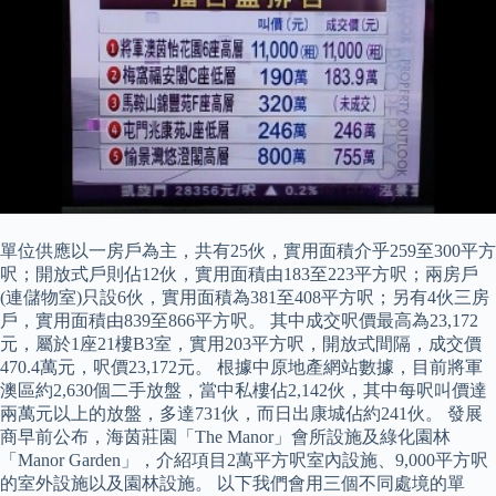
單位供應以一房戶為主，共有25伙，實用面積介乎259至300平方
呎；開放式戶則佔12伙，實用面積由183至223平方呎；兩房戶
(連儲物室)只設6伙，實用面積為381至408平方呎；另有4伙三房
戶，實用面積由839至866平方呎。 其中成交呎價最高為23,172
元，屬於1座21樓B3室，實用203平方呎，開放式間隔，成交價
470.4萬元，呎價23,172元。 根據中原地產網站數據，目前將軍
澳區約2,630個二手放盤，當中私樓佔2,142伙，其中每呎叫價達
兩萬元以上的放盤，多達731伙，而日出康城佔約241伙。 發展
商早前公布，海茵莊園「The Manor」會所設施及綠化園林
「Manor Garden」，介紹項目2萬平方呎室內設施、9,000平方呎
的室外設施以及園林設施。 以下我們會用三個不同處境的單