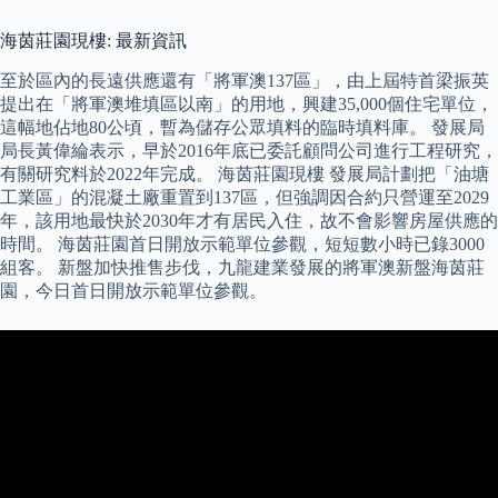
海茵莊園現樓: 最新資訊
至於區內的長遠供應還有「將軍澳137區」，由上屆特首梁振英
提出在「將軍澳堆填區以南」的用地，興建35,000個住宅單位，
這幅地佔地80公頃，暫為儲存公眾填料的臨時填料庫。 發展局
局長黃偉綸表示，早於2016年底已委託顧問公司進行工程研究，
有關研究料於2022年完成。 海茵莊園現樓 發展局計劃把「油塘
工業區」的混凝土廠重置到137區，但強調因合約只營運至2029
年，該用地最快於2030年才有居民入住，故不會影響房屋供應的
時間。 海茵莊園首日開放示範單位參觀，短短數小時已錄3000
組客。 新盤加快推售步伐，九龍建業發展的將軍澳新盤海茵莊
園，今日首日開放示範單位參觀。