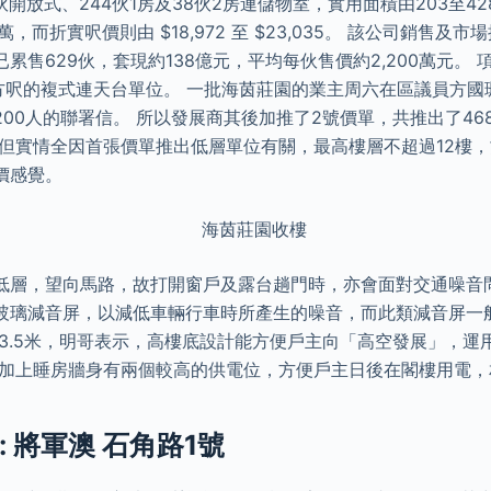
0伙開放式、244伙1房及38伙2房連儲物室，實用面積由203至4
7萬，而折實呎價則由 $18,972 至 $23,035。 該公司銷售
累售629伙，套現約138億元，平均每伙售價約2,200萬元。
多方呎的複式連天台單位。 一批海茵莊園的業主周六在區議員方
00人的聯署信。 所以發展商其後加推了2號價單，共推出了46
呎，但實情全因首張價單推出低層單位有關，最高樓層不超過12樓
價感覺。
低層，望向馬路，故打開窗戶及露台趟門時，亦會面對交通噪音
玻璃減音屏，以減低車輛行車時所產生的噪音，而此類減音屏一
有3.5米，明哥表示，高樓底設計能方便戶主向「高空發展」，運
 加上睡房牆身有兩個較高的供電位，方便戶主日後在閣樓用電，
 將軍澳 石角路1號