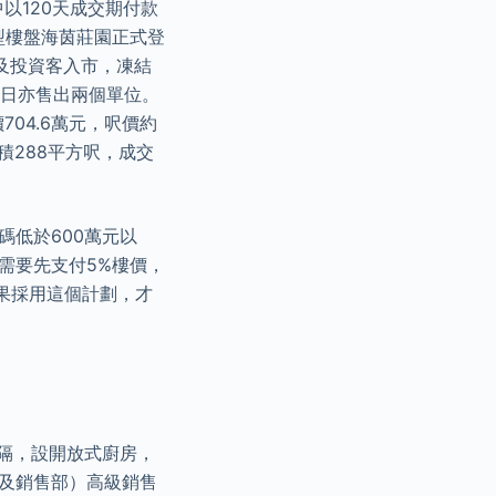
以120天成交期付款
型樓盤海茵莊園正式登
及投資客入市，凍結
昨日亦售出兩個單位。
04.6萬元，呎價約
面積288平方呎，成交
碼低於600萬元以
需要先支付5%樓價，
如果採用這個計劃，才
間隔，設開放式廚房，
務及銷售部）高級銷售