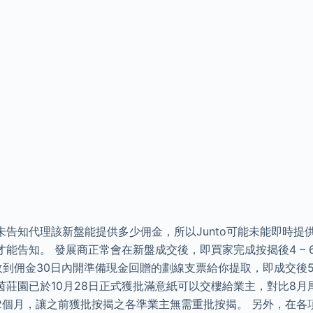
未告知代理該新盤能提供多少佣金，所以Junto可能未能即時提
能告知。 發展商正常會在新盤成交後，即買家完成按揭後4 – 
於收到佣金30日內開準備現金回贈的劃線支票給你提取，即成交後5
 海茵莊園已於10月28日正式獲批滿意紙可以交樓給業主，對比8
2個月，讓之前獲批按揭之各準業主無需重批按揭。 另外，在各