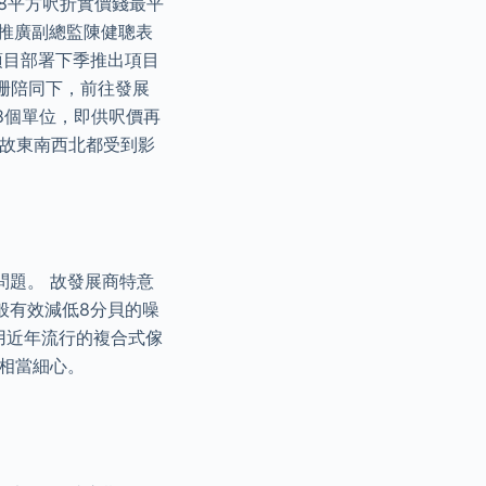
28平方呎折實價錢最平
及市場推廣副總監陳健聰表
 項目部署下季推出項目
國珊陪同下，前往發展
8個單位，即供呎價再
，故東南西北都受到影
問題。 故發展商特意
般有效減低8分貝的噪
用近年流行的複合式傢
相當細心。