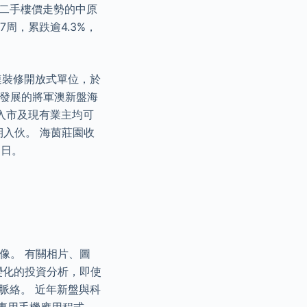
映二手樓價走勢的中原
7周，累跌逾4.3%，
連裝修開放式單位，於
K）發展的將軍澳新盤海
入市及現有業主均可
入伙。 海茵莊園收
1日。
像。 有關相片、圖
變化的投資分析，即使
脈絡。 近年新盤與科