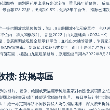
確認跌勢，個別屋苑更出現時光倒流價，重見幾年前價位。 反
最新報173.22點，按周跌0.8%，創約3年半新低。 指數已連跌
唯一提供開放式單位樓盤，預計項目將開放4伙示範單位，包括
式單位內，加入閣樓設計。 新盤2023｜由九龍建業（0034.H
樓，發展商開放現樓全新示範單位，並推出大抽獎活動，準買家
部BMW電動車。 新盤多以樓花形式發售，而且十居其九均會延期
海茵莊園，樓盤由九龍建業發展，原定關鍵日期為2022年8月3
收樓: 按揭專區
載列的相片、圖像、繪圖或素描顯示純屬畫家對有關發展項目之想
按照比例繪畫及/或可能經過電腦修飾處理。 每日更新針對市場
法！ 經一亦定期專訪不同投資猛人為你指點迷津，深入淺出拆解