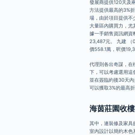
發展商提供120天
方法提供最高的3%
場，由於項目提供不
大量區內購買力，尤
據一手銷售資訊網資料
23,487元。 九建
價558.1萬，呎價19,
代理則各出奇謀，在
下，可以考慮選用這
並在簽臨約後30天內
可以獲取3%的最高
海茵莊園收樓
其中，連裝修及家具的
室內設計以簡約木色