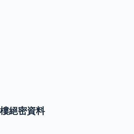
收樓絕密資料