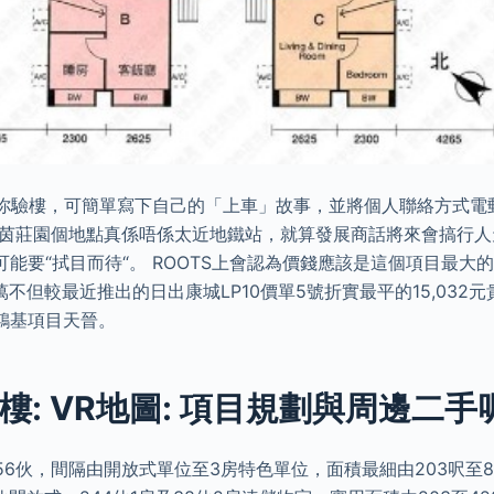
為你驗樓，可簡單寫下自己的「上車」故事，並將個人聯絡方式電
海茵莊園個地點真係唔係太近地鐵站，就算發展商話將來會搞行
能要“拭目而待“。 ROOTS上會認為價錢應該是這個項目最大
萬不但較最近推出的日出康城LP10價單5號折實最平的15,032
鴻基項目天晉。
樓: VR地圖: 項目規劃與周邊二手
56伙，間隔由開放式單位至3房特色單位，面積最細由203呎至8