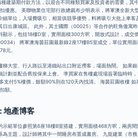
及兩種建築期付款方法，以迎合不同種類買家及投資者的需要，其中
折扣優惠。 美聯物業住宅部行政總裁布少明表示，將軍澳全新大
少細單位，入場費吸引，相當俱競爭優勢，料將吸引大批上車客
其日出康城區。 此外，其士國際（00025）等合作的旺角傲寓
顯示，包括18樓D室，實用面積300方呎，開放式設計，成交價7
 （00034） 將軍澳海茵莊園最新錄2座17樓B5室成交，單位實用
378元。
樓梯大堂、行人路以至港鐵站出口附近撈客，場面熱鬧。 如果銀
個計劃並配合舊按保來上會。 準買家在售樓處現場簽署臨時時，
多支付5%樓價，餘額90%則在120天內找清。 海茵莊園收樓 
折扣額。
: 地產博客
示範單位參照第6座18樓B室搭建，實用面積468方呎，兩房
系為主題，設計師將其中一間睡房布置成書房。 九龍建業（市