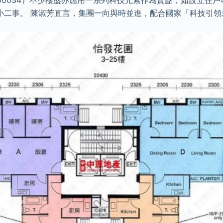
00034）不少樓盤亦應用一系列科技元素作為賣點，如設立住
大小二事。 陳淑芳直言，集團一向與時並進，配合國家「科技引領