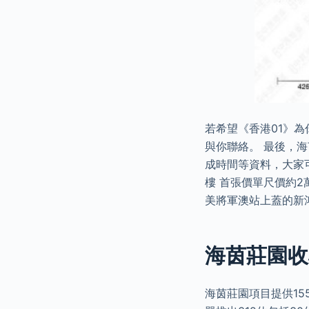
若希望《香港01》
與你聯絡。 最後，
成時間等資料，大家可
樓 首張價單尺價約2
美將軍澳站上蓋的新
海茵莊園收
海茵莊園項目提供15