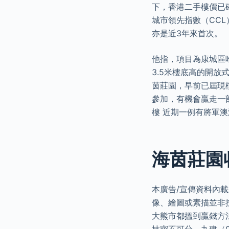
下，香港二手樓價已
城市領先指數（CCL）
亦是近3年來首次。
他指，項目為康城區
3.5米樓底高的開放
茵莊園，早前已屆現
參加，有機會贏走一
樓 近期一例有將軍澳
海茵莊園
本廣告/宣傳資料內
像、繪圖或素描並非
大熊市都搵到贏錢方