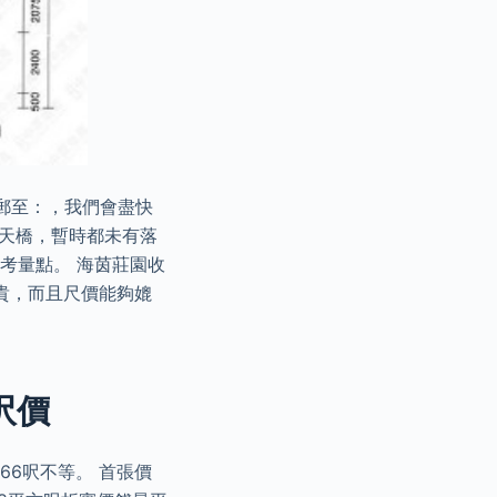
郵至：，我們會盡快
人天橋，暫時都未有落
的考量點。 海茵莊園收
元貴，而且尺價能夠媲
呎價
66呎不等。 首張價