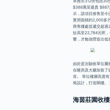
單推出312伙包括3
$388萬至最貴 $88
示，該項目推售至今已
實用面積約2,000
商售樓處並遞交超過2
扯高至22,784元
響，才勉強營造出低
由於是次驗收單位屬
在睡房及大廳加裝了
音。 單位樓層高度
俬設計，打造閣樓。
海茵莊園收樓: