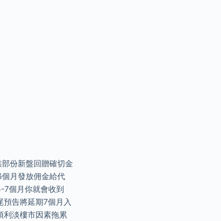
供部份新盤回贈確切金
6個月發放佣金給代
-7個月你就會收到
月尾預告將延期7個月入
項利淡樓市因素拖累