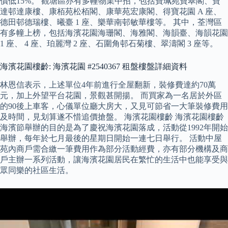
價低15%。 觀塘區亦有多幢物業中招，包括寶珮苑寶翠閣、寶
達邨達康樓、康栢苑松栢閣、康華苑宏康閣、得寶花園 A 座、
德田邨德瑞樓、曦臺 1 座、樂華南邨敏華樓等。 其中，荃灣區
有多幢上榜，包括海濱花園海珊閣、海雅閣、海韻臺、海韻花園
1 座、 4 座、珀麗灣 2 座、石圍角邨石菊樓、翠濤閣 3 座等。
海濱花園樓齡: 海濱花園 #2540367 租盤樓盤詳細資料
林恩信表示，上述單位4年前進行全屋翻新，裝修費達約70萬
元，加上外望平台花園，景觀甚開揚。 而買家為一名居於外區
的90後上車客，心儀單位廳大房大，又見可節省一大筆裝修費用
及時間，見划算遂不惜追價搶盤。 海濱花園樓齡 海濱花園樓齡
海濱節舉辦的目的是為了慶祝海濱花園落成，活動從1992年開始
舉辦，每年於七月最後的星期日開始一連七日舉行。 活動中屋
苑內商戶需合繳一筆費用作為部分活動經費，亦有部分機構及商
戶主辦一系列活動，讓海濱花園居民在繁忙的生活中也能享受與
眾同樂的社區生活。