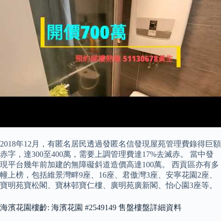
2018年12月，有匿名居民透過發匿名信發現屋苑管理費錄得巨額
赤字，達300至400萬，需要上調管理費達17%去滅赤。 當中發
現平台幾年前加建的無障礙斜道造價高達100萬。 西貢區亦有多
幢上榜，包括維景灣畔9座、16座、君傲灣3座、安寧花園2座、
寶明苑寶松閣、寶林邨寶仁樓、廣明苑廣新閣、怡心園3座等。
海濱花園樓齡: 海濱花園 #2549149 售盤樓盤詳細資料