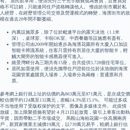
有。 居民欲享用，便須先付三千元手續費成為會員，且會員資
格不可註銷，只能連同住戶資格轉讓他人。 惟由於街市屬於私
人經營，在經歷管理公司交替及營運模式的轉變，海濱街市的規
模在過去20年間不斷萎縮。
內裏設施眾多，除了位於毗連平台的露天泳池（1.1米
深），桌球室、卡啦OK室、中西餐廳等設施應有盡有。
管理公司由2009年開始逐步為海濱花園所有大廈入口加設
智能卡辨識系統，住客只需持有所居住大廈的智能卡，輕
觸大閘旁的智能卡感應器便可進入。
維景灣畔分為三期共有15座，合共提供5,728個住宅單位。
居民如需使用，便須先攜帶住戶證前往位於泳池側的海濱
花園管業處購買入場券，入場券分為兩種：普通票和月
票。
參考網上銀行就上址的估價約為863萬元至871萬元，是次成交價
較估價平約124萬至132萬元，差幅14.3%至15.1%。 可能过多或
不当地使用了受版权保护的文字、图像及多媒体文件。 此疫情
放緩，加上限聚措施有望於４月21日起放寬，吸引上車客出動執
平貨，因而帶動二手市場成交。 馬鞍山海柏花園一伙高層兩房
戶，新買家獲業主減價19萬元，以739萬元易手，較網上銀行估