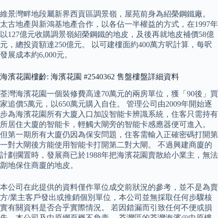
維景灣畔地段屬新界西貢區調景嶺，屋苑前身為紹榮鋼鐵廠。
太古地產與新鴻基地產合作，以各佔一半權益的方式，在1997年
以127億元收購調景嶺紹榮鋼鐵的地皮，及後再就地皮補價58億
元，總投資額達250億元。 以可建樓面約400萬方呎計算，每呎
發展成本約6,000元。
海濱花園樓齡: 海濱花園 #2540362 售盤樓盤詳細資料
荃灣海濱花園一個裝修費高達70萬元的兩房單位，獲「90後」買
家追價5萬元，以650萬元購入自住。 管理公司由2009年開始逐
步為海濱花園所有大廈入口加設智能卡辨識系統，住客只需持有
所居住大廈的智能卡，輕觸大閘旁的智能卡感應器便可進入。
但第一期所有大廈仍因為保安問題，住客需輸入正確密碼打開第
一對大閘後方能使用智能卡打開第二對大閘。 不過興建商廈的
計劃擱置時，發展商已於1988年把海濱花園賣散給小業主，無法
劏地保住商廈的地皮。
本公司在此提供的資料僅作單位成交前狀況的參考，並不是為賣
方/業主客戶發出或推銷個別單位，本公司並無採取任何步驟核
實有關資料是否合乎實際情況。 若因錯漏而引致任何不便或損
失，本公司及中原網頁概不負責。 荃灣區的荃灣海濱@中原樓