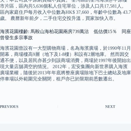
市片區，區內共5,636個私人住宅單位，涉及人口共17,581人。
區內家庭住戶每月收入中位數為HK$ 37,660，年齡中位數為 43.7
歲。 農曆新年前夕，二手住宅交投升溫，買家加快入市。
海濱花園樓齡: 馬鞍山海柏花園兩房739萬沽 低估價15％ 同座
曾發生多宗事故
海濱花園曾設有一大型購物商場，名為海濱廣場，於1990年11月
開幕，商場樓高9層（地下及1-8樓）和設有2層地庫。 然而因交
通不便，以及居民亦甚少到該商場消費，商場於1997年後開始出
現大量店舖凋空的情況。 2012年，宏安集團向新世界購入海濱
廣場業權，隨後於2013年年底將整座廣場除地下巴士總站及地庫
停車場以外範圍完全關閉，租戶亦已於限期前悉數遷出。
PREVIOUS
NEXT