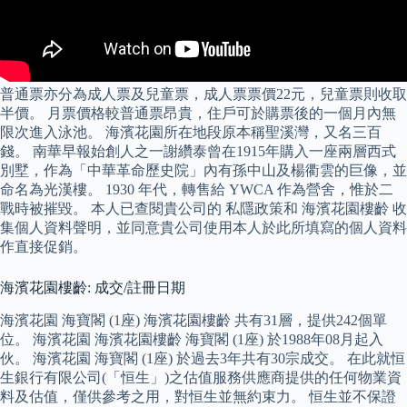
普通票亦分為成人票及兒童票，成人票票價22元，兒童票則收取
半價。 月票價格較普通票昂貴，住戶可於購票後的一個月內無
限次進入泳池。 海濱花園所在地段原本稱聖溪灣，又名三百
錢。 南華早報始創人之一謝纘泰曾在1915年購入一座兩層西式
別墅，作為「中華革命歷史院」內有孫中山及楊衢雲的巨像，並
命名為光漢樓。 1930 年代，轉售給 YWCA 作為營舍，惟於二
戰時被摧毀。 本人已查閱貴公司的 私隱政策和 海濱花園樓齡 收
集個人資料聲明，並同意貴公司使用本人於此所填寫的個人資料
作直接促銷。
海濱花園樓齡: 成交/註冊日期
海濱花園 海寶閣 (1座) 海濱花園樓齡 共有31層，提供242個單
位。 海濱花園 海濱花園樓齡 海寶閣 (1座) 於1988年08月起入
伙。 海濱花園 海寶閣 (1座) 於過去3年共有30宗成交。 在此就恒
生銀行有限公司(「恒生」)之估值服務供應商提供的任何物業資
料及估值，僅供參考之用，對恒生並無約束力。 恒生並不保證