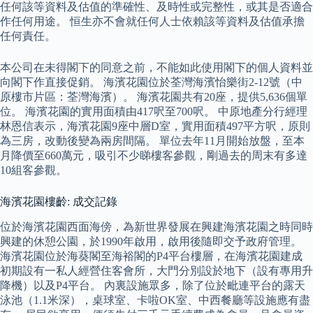
任何該等資料及估值的準確性、及時性或完整性，或其是否適合
作任何用途。 恒生亦不會就任何人士依賴該等資料及估值承擔
任何責任。
本公司在未得閣下的同意之前，不能如此使用閣下的個人資料並
向閣下作直接促銷。 海濱花園位於荃灣海濱怡樂街2-12號（中
原樓市片區：荃灣海濱）。 海濱花園共有20座，提供5,636個單
位。 海濱花園的實用面積由417呎至700呎。 中原地產分行經理
林恩信表示，海濱花園9座中層D室，實用面積497平方呎，原則
為三房，改動後變為兩房間隔。 單位去年11月開始放盤，至本
月降價至660萬元，吸引不少睇樓客參觀，剛過去的周末有多達
10組客參觀。
海濱花園樓齡: 成交記錄
位於海濱花園西面海傍，為新世界發展在興建海濱花園之時同時
興建的休憩公園，於1990年啟用，啟用後隨即交予政府管理。
海濱花園位於海葵閣至海裕閣的P4平台樓層，在海濱花園建成
初期設有一私人經營住客會所，大門分別設於地下（設有專用升
降機）以及P4平台。 內裏設施眾多，除了位於毗連平台的露天
泳池（1.1米深），桌球室、卡啦OK室、中西餐廳等設施應有盡