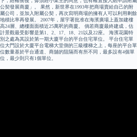
下，經權衡後，毋須經小業主的同意，也有權直接入紙申請附屬
公契發展商廈」。 果然，新世界在1993年把商場賣給自己的附
屬公司，並加入附屬公契，再次寫明商場的擁有人可以利用剩餘
地積比率再發展。 2007年，屋宇署批准在海濱廣場上蓋加建樓
高24層、總樓面面積近25萬呎的商廈。 倘若商廈最終建成，估
計景觀最受影響是第1、2、17、18、21以及22座。 海濱花園特
別之處為其設於第一期大廈平台的平台住宅單位。 平台住宅單
位大門設於大廈平台電梯大堂側的三級樓梯之上，每座的平台單
位數量基於平台通道、商舖的阻隔而有所不同，最多設有4個單
位，最少則只有1個單位。