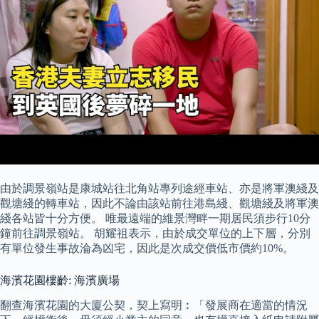
由於調景嶺站是康城站往北角站專列途經車站、亦是將軍澳綫及
觀塘綫的轉車站，因此不論由該站前往港島綫、觀塘綫及將軍澳
綫各站皆十分方便。 唯最遠端的維景灣畔一期居民須步行10分
鐘前往調景嶺站。 胡耀祖表示，由於成交單位的上下層，分別
有單位發生事故淪為凶宅，因此是次成交價低市價約10%。
海濱花園樓齡: 海濱廣場
翻查海濱花園的大廈公契，契上寫明︰「發展商在適當的情況