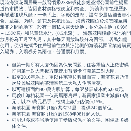
現時海濱花園居民一般習慣乘238M或徒步經荃灣公園前往楊屋
道街市購物，皆因食材價格較便宜和齊全。 海濱街市在經歷多
年變遷後現只餘下一條「上」字形的走廊，設有少量店舖售賣小
食、蔬菜、肉類、鮮花及祭祀用品。 海濱花園位於海雲閣至海
雅閣之間的地下，設有一個私人露天泳池，並分為主池（0.9米
－1.5米深）和兒童嬉水池（0.5米深）。 海濱花園樓齡 泳池的開
放月份為五月至九月，其中每天開放時段分為四節。 居民如需
使用，便須先攜帶住戶證前往位於泳池側的海濱花園管業處購買
入場券，入場券分為兩種：普通票和月票。
但第一期所有大廈仍因為保安問題，住客需輸入正確密碼
打開第一對大閘後方能使用智能卡打開第二對大閘。
截至2016年為止，單以住宅單位數目而言，海濱花園乃僅
次於麗城花園的荃灣區第二大私人住宅屋苑。
以可建樓面約400萬方呎計算，每呎發展成本約6,000元。
馬鞍山海柏花園一伙高層兩房戶，新買家獲業主減價19萬
元，以739萬元易手，較網上銀行估價低15%。
海濱花園 海寶閣 (1座) 共有31層，提供242個單位。
海濱花園 海寶閣 (1座) 於1988年08月起入伙。
可能过多或不当地使用了受版权保护的文字、图像及多媒
体文件。