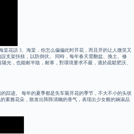
海棠花語 3、海棠，你怎么偏偏此时开花，而且开的让人微笑又
設支架扶枝，以防倒伏。 同時，每年春天需翻盆、換土、修
性喜陽光，也能耐半陰，耐寒，對環境要求不嚴，適於疏鬆肥沃、
的踪迹。 每年的夏季都是失车菊开花的季节，不大不小的头状
色的素雅花朵，散发出阵阵清幽的香气，表现出少女般的娴淑品