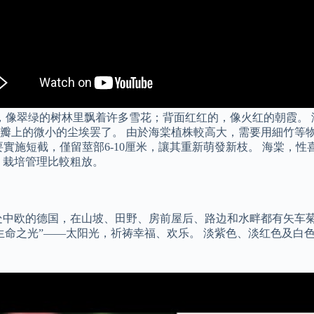
，像翠绿的树林里飘着许多雪花；背面红红的，像火红的朝霞。 
瓣上的微小的尘埃罢了。 由於海棠植株較高大，需要用細竹等物
要實施短截，僅留莖部6-10厘米，讓其重新萌發新枝。 海棠，
，栽培管理比較粗放。
处中欧的德国，在山坡、田野、房前屋后、路边和水畔都有矢车菊
生命之光”——太阳光，祈祷幸福、欢乐。 淡紫色、淡红色及白