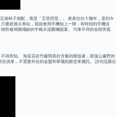
五個柿子相配，寓意「五世同堂」。 來來往往十幾年，直到今
，只要經過火車站，我就會用手機拍上一陣，有時拍到手機沒
樹幹被簡陋殘缺的半截水泥圍欄擋著。 汽車不停的在樹旁竄
不得而知。 海棠花在竹籬間美好含蓄的開放著，那漫山遍野的
與生俱來，不需要外在的金盤和華麗的殿堂來襯托。 詩句流露出