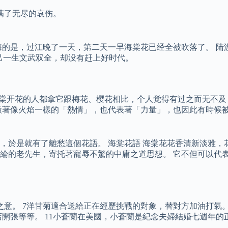
满了无尽的哀伤。
。
悔的是，过江晚了一天，第二天一早海棠花已经全被吹落了。 陆
自己一生文武双全，却没有赶上好时代。
过海棠开花的人都拿它跟梅花、樱花相比，个人觉得有过之而无不
徵著像火焰一樣的「熱情」，也代表著「力量」，也因此有時候被
，於是就有了離愁這個花語。 海棠花語 海棠花花香清新淡雅，
綸的老先生，寄托著寵辱不驚的中庸之道思想。 它不但可以代
意。 7洋甘菊適合送給正在經歷挑戰的對象，替對方加油打氣。
店開張等等。 11小蒼蘭在美國，小蒼蘭是紀念夫婦結婚七週年的