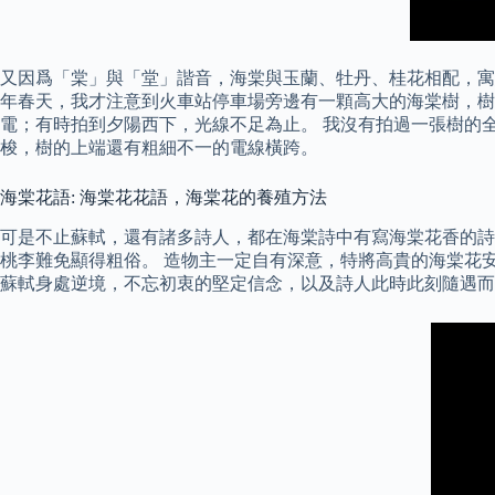
又因爲「棠」與「堂」諧音，海棠與玉蘭、牡丹、桂花相配，寓
年春天，我才注意到火車站停車場旁邊有一顆高大的海棠樹，樹
電；有時拍到夕陽西下，光線不足為止。 我沒有拍過一張樹的
梭，樹的上端還有粗細不一的電線橫跨。
海棠花語: 海棠花花語，海棠花的養殖方法
可是不止蘇軾，還有諸多詩人，都在海棠詩中有寫海棠花香的詩
桃李難免顯得粗俗。 造物主一定自有深意，特將高貴的海棠花
蘇軾身處逆境，不忘初衷的堅定信念，以及詩人此時此刻隨遇而