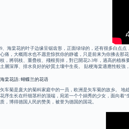
9、海棠花的叶子边缘呈锯齿形，正面绿绿的，还有很多白点点
心痛，大概雨水也不愿意惊扰你的静谧，只是前来为你拂去那花
枝，將弱枝、重疊枝、殘根剪掉，對已開花2-3年，過高的植株
土層深厚、排水良好的砂質土壤中生長。 貼梗海棠適應性較強
海棠花語: 蝴蝶兰的花语
矢车菊是庞大的菊科家庭中的一员，欧洲是矢车菊的故乡。 地
花序生长在纤细茎杆的顶端，宛若一个个娟秀的少女，面向着“
质，博得德国人民的赞美，被誉为德国的国花。