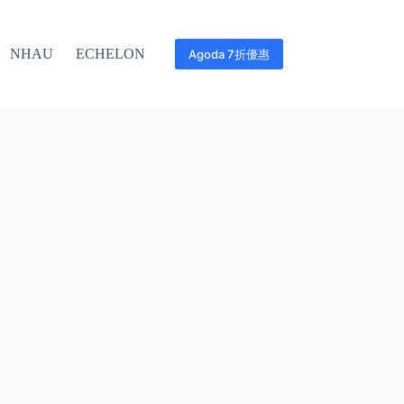
NHAU
ECHELON
Agoda 7折優惠