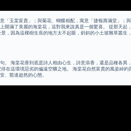
意「玉棠富貴」；與菊花、蝴蝶相配，寓意「捷報壽滿堂」；與
上開滿了美麗的海棠花，這對我來說真是一個驚喜。 從那天起
全景，因為這棵樹生長的地方太不起眼，斜斜的小土坡雜草叢生，
句。 海棠花香到底是詩人相由心生，詩意添香，還是品種各異，
安排在這環境惡劣的偏遠空曠之地。 海棠花自然富貴的風姿綽約
安、豁達超然的心態。