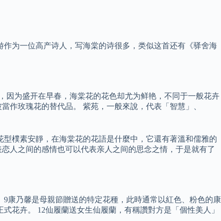
游作为一位高产诗人，写海棠的诗很多，类似这首还有《驿舍海
及，因为盛开在早春，海棠花的花色却尤为鲜艳，不同于一般花卉
當作玫瑰花的替代品。 紫苑，一般來說，代表「智慧」、
花型樸素安靜，在海棠花的花語是什麼中，它還有著溫和儒雅的
表恋人之间的感情也可以代表亲人之间的思念之情，于是就有了
 9康乃馨是母親節贈送的特定花種，此時通常以紅色、粉色的康
正式花卉。 12仙履蘭送女生仙履蘭，有稱讚對方是「個性美人」