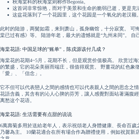
秋海棠科的秋海棠则称作Begonia。
这首词非常惊艳，而对于美景和生命的脆弱已逝，更是充
这盆花落到了一个花园里，这个花园是一个氧化的老汉额
此时的陆游，两鬓如霜，来到萧山，孤身幽馆，十分寂寞。 可
棠已过有感》等。 陆游年老，最大的遗憾就是“九州未同”。 
海棠花語: 中国足球的”账单”，陈戌源该付几成？
海棠花的花期4~5月，花期不长，但是观赏价值极高。 欣赏
的繁盛，它的花朵美丽而端庄，很值得观赏。 野薑花的紅色象
「愛」、「信念」。
它不但可以代表戀人之間的感情也可以代表親人之間的思念之情
花語含義，其含有的沁人心脾的芬芳，讓人感覺對面站著滿腹經
离愁这个花语。
海棠花語: 生活需要有点甜的说说
6萬壽菊多用於送給老年人，表示祝頌老人身體健康、長命百歲之
乃馨為主。 10蘭花適合在所有場合作為贈禮使用，例如祝賀新
之意。