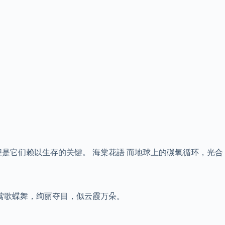
是它们赖以生存的关键。 海棠花語 而地球上的碳氧循环，光合
莺歌蝶舞，绚丽夺目，似云霞万朵。
。