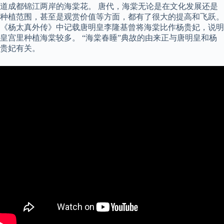
道成都锦江两岸的海棠花。 唐代，海棠无论是在文化发展还是
种植范围，甚至是观赏价值等方面，都有了很大的提高和飞跃。
《杨太真外传》中记载唐明皇李隆基曾将海棠比作杨贵妃，说明
皇宫里种植海棠较多。 “海棠春睡”典故的由来正与唐明皇和杨
贵妃有关。