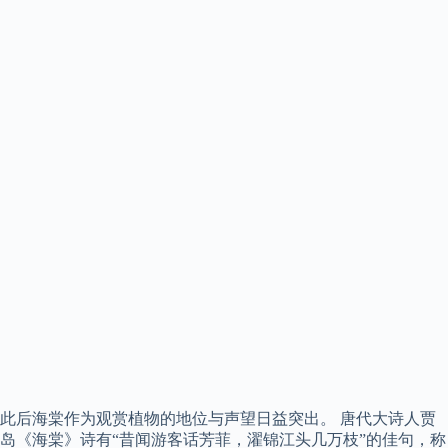
此后海棠作为观赏植物的地位与声望日益突出。 唐代大诗人贾
岛《海棠》诗有“昔闻游客话芳菲，濯锦江头几万枝”的佳句，称