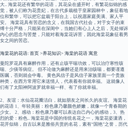
大.. 海棠花还有繁华的花语，其花朵在盛开时，有繁花似锦的感
觉，被人们称为花贵妃，在古代多栽植于皇家园林中，象征着地
位和繁华，可以把它盆栽于阳台上，以祝愿家庭美满、家人平
安。 海棠花具有苦恋的含义，在我国古代社会，对于女子的束
缚十分严格，只能呆在深闺中，当她们有心上人之后，无处倾诉
内心的思念与苦楚，只能对着海棠花诉苦，因此海棠花象征着男
女之间的苦恋。
海棠花的花语: 首页 >养花知识> 海棠的花语 寓意
曼陀罗花具有麻醉作用，还有止咳平喘功效，可以治疗寒性咳
喘、少痰等病症。 但不论做为麻醉还是用来治咳喘，都要谨遵
医嘱，否则就会中毒。 黄色风信子是风信子家族里面一个贵族
种类，在西方常用它来送情人，代表着有你就幸福。 这就像人
们有了太阳神阿波罗就幸福一样、有了你就幸福。
2、友谊：水仙花花瓣洁白，就如朋友之间长久的友谊。 海棠花
的花语 1、年轻美丽：粉色康乃馨颜色娇嫩，就像一个青春期的
少女。 2、感动：粉色康乃馨可以表达自己内心的感动，3、热
烈的爱：粉色.. 海棠花是中国的传统名花之一，海棠花姿潇洒，
花开似锦，自古以来是雅俗共赏的名花，素有“国艳”之誉，历代