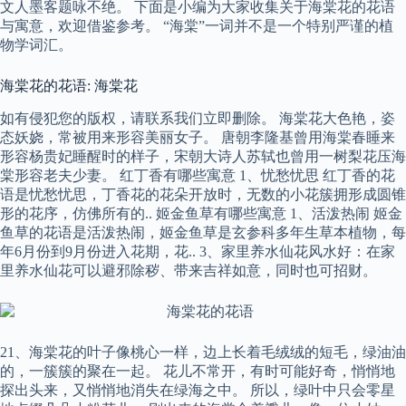
文人墨客题咏不绝。 下面是小编为大家收集关于海棠花的花语
与寓意，欢迎借鉴参考。 “海棠”一词并不是一个特别严谨的植
物学词汇。
海棠花的花语: 海棠花
如有侵犯您的版权，请联系我们立即删除。 海棠花大色艳，姿
态妖娆，常被用来形容美丽女子。 唐朝李隆基曾用海棠春睡来
形容杨贵妃睡醒时的样子，宋朝大诗人苏轼也曾用一树梨花压海
棠形容老夫少妻。 红丁香有哪些寓意 1、忧愁忧思 红丁香的花
语是忧愁忧思，丁香花的花朵开放时，无数的小花簇拥形成圆锥
形的花序，仿佛所有的.. 姬金鱼草有哪些寓意 1、活泼热闹 姬金
鱼草的花语是活泼热闹，姬金鱼草是玄参科多年生草本植物，每
年6月份到9月份进入花期，花.. 3、家里养水仙花风水好：在家
里养水仙花可以避邪除秽、带来吉祥如意，同时也可招财。
21、海棠花的叶子像桃心一样，边上长着毛绒绒的短毛，绿油油
的，一簇簇的聚在一起。 花儿不常开，有时可能好奇，悄悄地
探出头来，又悄悄地消失在绿海之中。 所以，绿叶中只会零星