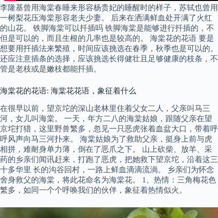
李隆基曾用海棠春睡来形容杨贵妃的睡醒时的样子，苏轼也曾用
一树梨花压海棠形容老夫少妻。 后来在洒满鲜血处开满了火红
的山花。 铁脚海棠可以扦插吗 铁脚海棠是能够进行扦插的，不
但是可以的，而且生根的几率也是较高的。 海棠花的花语 要是
想要用扦插法来繁殖，时间应该挑选在春季，秋季也是可以的。
还应注意插条的选择，应该挑选长得健壮且足够健康的枝条，不
管是老枝或是嫩枝都能扦插。
海棠花的花语: 海棠花花语，象征着什么
在很早以前，望京坨的深山老林里住着父女二人，父亲叫马三
河，女儿叫海棠。 一天，年方二八的海棠姑娘，跟随父亲在望
京坨打猎，这里野兽繁多，忽见一只恶虎张着血盆大口，带着呼
呼风声向马三河扑来。 海棠姑娘为了救助父亲，挺身上前与虎
相拼，难耐身单力薄，倒在了恶爪之下。 山上砍柴、放羊、采
药的乡亲们闻讯赶来，打跑了恶虎，把她救下望京坨，沿着这三
十多华里 长的沟谷回村，一路上鲜血滴滴流淌。 乡亲们为怀念
舍身救父的海棠，将此花命名为海棠花。 1、热情：三角梅花色
繁多，如同一个个呼唤我们的伙伴，象征着热情似火。