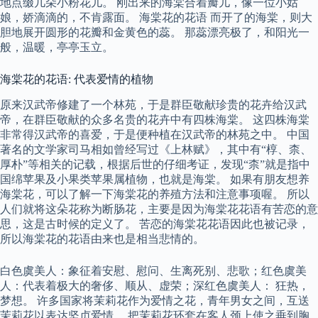
地点缀几朵小粉花儿。 刚出来的海棠合着瓣儿，像一位小姑
娘，娇滴滴的，不肯露面。 海棠花的花语 而开了的海棠，则大
胆地展开圆形的花瓣和金黄色的蕊。 那蕊漂亮极了，和阳光一
般，温暖，亭亭玉立。
海棠花的花语: 代表爱情的植物
原来汉武帝修建了一个林苑，于是群臣敬献珍贵的花卉给汉武
帝，在群臣敬献的众多名贵的花卉中有四株海棠。 这四株海棠
非常得汉武帝的喜爱，于是便种植在汉武帝的林苑之中。 中国
著名的文学家司马相如曾经写过《上林赋》，其中有“椁、柰、
厚朴”等相关的记载，根据后世的仔细考证，发现“柰”就是指中
国绵苹果及小果类苹果属植物，也就是海棠。 如果有朋友想养
海棠花，可以了解一下海棠花的养殖方法和注意事项喔。 所以
人们就将这朵花称为断肠花，主要是因为海棠花花语有苦恋的意
思，这是古时候的定义了。 苦恋的海棠花花语因此也被记录，
所以海棠花的花语由来也是相当悲情的。
白色虞美人：象征着安慰、慰问、生离死别、悲歌；红色虞美
人：代表着极大的奢侈、顺从、虚荣；深红色虞美人： 狂热，
梦想。 许多国家将茉莉花作为爱情之花，青年男女之间，互送
茉莉花以表达坚贞爱情。 把茉莉花环套在客人颈上使之垂到胸