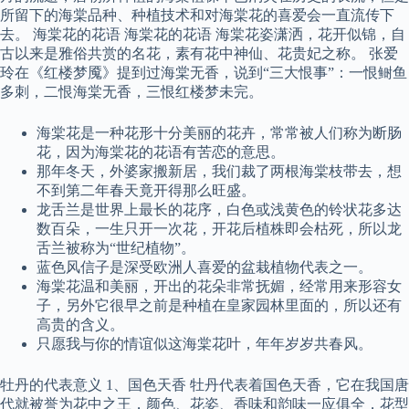
所留下的海棠品种、种植技术和对海棠花的喜爱会一直流传下
去。 海棠花的花语 海棠花的花语 海棠花姿潇洒，花开似锦，自
古以来是雅俗共赏的名花，素有花中神仙、花贵妃之称。 张爱
玲在《红楼梦魇》提到过海棠无香，说到“三大恨事”：一恨鲥鱼
多刺，二恨海棠无香，三恨红楼梦未完。
海棠花是一种花形十分美丽的花卉，常常被人们称为断肠
花，因为海棠花的花语有苦恋的意思。
那年冬天，外婆家搬新居，我们裁了两根海棠枝带去，想
不到第二年春天竟开得那么旺盛。
龙舌兰是世界上最长的花序，白色或浅黄色的铃状花多达
数百朵，一生只开一次花，开花后植株即会枯死，所以龙
舌兰被称为“世纪植物”。
蓝色风信子是深受欧洲人喜爱的盆栽植物代表之一。
海棠花温和美丽，开出的花朵非常抚媚，经常用来形容女
子，另外它很早之前是种植在皇家园林里面的，所以还有
高贵的含义。
只愿我与你的情谊似这海棠花叶，年年岁岁共春风。
牡丹的代表意义 1、国色天香 牡丹代表着国色天香，它在我国唐
代就被誉为花中之王，颜色、花姿、香味和韵味一应俱全，花型