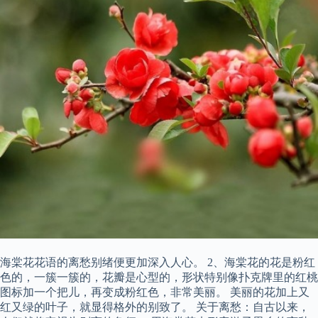
海棠花花语的离愁别绪便更加深入人心。 2、海棠花的花是粉红
色的，一簇一簇的，花瓣是心型的，形状特别像扑克牌里的红桃
图标加一个把儿，再变成粉红色，非常美丽。 美丽的花加上又
红又绿的叶子，就显得格外的别致了。 关于离愁：自古以来，