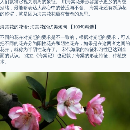
人们就将它视为别离的象征。 用海棠花来形容游子思乡的离愁
别绪，最能够表达大家心中的苦涩与不舍。 海棠花还有断肠花
的称谓，就是因为海棠花花语有苦恋的意思。
海棠花的花语: 海棠花的优美短句 【100句精选】
不同的花卉对光照的要求是不一致的，根据对光照的要求，可以
把不同的花卉分为阳性花卉和阴性花卉，如果是在这两者之间的
花卉，就称为半阴性花卉了。 宋代海棠的特征和习性已达到全
面的认识。 沈立《海棠记》也记载了海棠的形态特征、种植技
术。