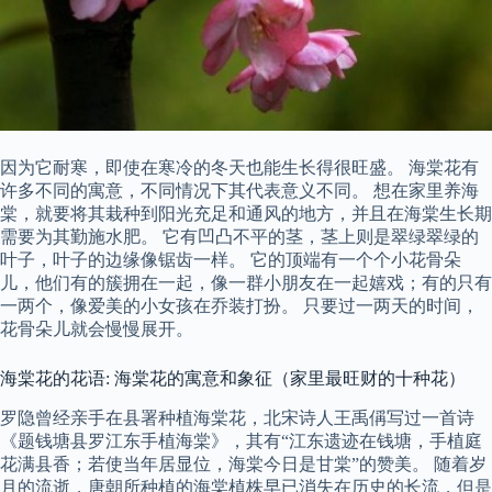
因为它耐寒，即使在寒冷的冬天也能生长得很旺盛。 海棠花有
许多不同的寓意，不同情况下其代表意义不同。 想在家里养海
棠，就要将其栽种到阳光充足和通风的地方，并且在海棠生长期
需要为其勤施水肥。 它有凹凸不平的茎，茎上则是翠绿翠绿的
叶子，叶子的边缘像锯齿一样。 它的顶端有一个个小花骨朵
儿，他们有的簇拥在一起，像一群小朋友在一起嬉戏；有的只有
一两个，像爱美的小女孩在乔装打扮。 只要过一两天的时间，
花骨朵儿就会慢慢展开。
海棠花的花语: 海棠花的寓意和象征（家里最旺财的十种花）
罗隐曾经亲手在县署种植海棠花，北宋诗人王禹偁写过一首诗
《题钱塘县罗江东手植海棠》，其有“江东遗迹在钱塘，手植庭
花满县香；若使当年居显位，海棠今日是甘棠”的赞美。 随着岁
月的流逝，唐朝所种植的海棠植株早已消失在历史的长流，但是