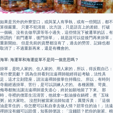
如果是另外的外寮堂口，或與某人有爭執，或有一些閒話，都不
算很嚴重。 只要不犯清規，比方說，只是語言上的差錯、打破
一個碗、沒有去做早課等等小過失，這些情況下被遷單的話，有
所謂的「前門遷單，後門掛單」，就是說可以從後門再來掛單，
重新開始。 但是先前的資歷都沒有了，過去的勞苦、記錄也都
取消了；不過重新再來，還是有機會的。
海單: 海運單和海運提單不是同一個意思嗎？
掛單，是吃人家的、住人家的、用人家的，所以，得反觀自己：
有什麼貢獻？ 因為住持看到法遠禪師能經得起考驗，法性具
足，這才立刻陞座，請法遠禪師接掌住持職位。 所以，有時到
寺廟經過掛單、苦行，是可以訓練人才的。 各種困難、苛責、
侮辱都無法讓法遠禪師退失道心，終於如願地留了下來。 那
時，寺裡的僧眾生活清苦，他就拿一點油摻在鍋裡，煮「五味
粥」給大家吃。 沒想到被當家法師知道了，厲聲斥責：「這個
油是常住的，你怎麼可以私自拿去做人情？賠常住的油！」法遠
禪師沒有錢可以賠償，知客師便說：「沒錢賠？把你的袈裟、棉