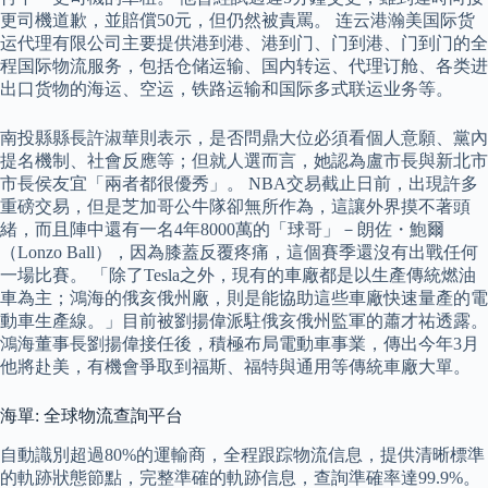
更司機道歉，並賠償50元，但仍然被責罵。 连云港瀚美国际货
运代理有限公司主要提供港到港、港到门、门到港、门到门的全
程国际物流服务，包括仓储运输、国内转运、代理订舱、各类进
出口货物的海运、空运，铁路运输和国际多式联运业务等。
南投縣縣長許淑華則表示，是否問鼎大位必須看個人意願、黨內
提名機制、社會反應等；但就人選而言，她認為盧市長與新北市
市長侯友宜「兩者都很優秀」。 NBA交易截止日前，出現許多
重磅交易，但是芝加哥公牛隊卻無所作為，這讓外界摸不著頭
緒，而且陣中還有一名4年8000萬的「球哥」－朗佐・鮑爾
（Lonzo Ball），因為膝蓋反覆疼痛，這個賽季還沒有出戰任何
一場比賽。 「除了Tesla之外，現有的車廠都是以生產傳統燃油
車為主；鴻海的俄亥俄州廠，則是能協助這些車廠快速量產的電
動車生產線。」目前被劉揚偉派駐俄亥俄州監軍的蕭才祐透露。
鴻海董事長劉揚偉接任後，積極布局電動車事業，傳出今年3月
他將赴美，有機會爭取到福斯、福特與通用等傳統車廠大單。
海單: 全球物流查詢平台
自動識別超過80%的運輸商，全程跟踪物流信息，提供清晰標準
的軌跡狀態節點，完整準確的軌跡信息，查詢準確率達99.9%。