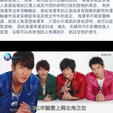
團隊很強大，專業，有問題也可以隨時諮詢。 海運單就是承運
人直接簽發給託運人或其代理的表明已收到貨物的單證。 有的
海運單沒有背麵條款，僅在海運單的正面或者背面載明參照何運
輸條件或者某種提單或其他文件中的規定。 海運單不能背書轉
讓，收貨人無需憑海運單，只需出示適當的身份證明，就可以提
取貨物。 因此海運單遲延到達、滅失、失竊等均不影響收貨人
提貨，這樣可以有效地防止海運欺詐、錯誤交貨的發生。