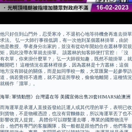
他只好住到山門外，忍受寒冷，不退初心地等待機會再進去掛單
求法。 弘一大師行事很低調，有一次他到某個叢林掛單，由於
他是教授、學者身分出家的，並沒有從幼年開始住在叢林學習規
矩，因此沒帶衣單就去掛單。 該叢林的知客師便打官腔：「沒
有衣單，你來掛什麼單？」弘一大師很知趣，既然不能掛單，就
離開吧！ 這種情況在叢林裡很多，因為叢林是十方叢林；這個
地方沒有師徒的關係，而是如同學校一般，大眾匯聚一起參學訪
道，倘若覺得不適應，就不讀這所學校，偷偷地離開，這種情況
就稱作「溜單」。
海單: 軍情動態》台灣還在等 美國宣佈出售20套HIMARS給澳洲
而海運單是承運人直接簽發給託運人或其代理的單子，表明已收
到貨物，不是物權憑證，也沒有背麵條款，所以海運單丟了也不
影響收貨人提貨。 具體你可以聯繫運去哪，專業的國際物流平
台，他們有專門的客服團隊，我一般都是跟他們合作，他們客服