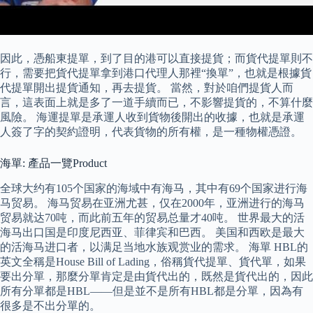
因此，憑船東提單，到了目的港可以直接提貨；而貨代提單則不
行，需要把貨代提單拿到港口代理人那裡“換單”，也就是根據貨
代提單開出提貨通知，再去提貨。 當然，對於咱們提貨人而
言，這表面上就是多了一道手續而已，不影響提貨的，不算什麼
風險。 海運提單是承運人收到貨物後開出的收據，也就是承運
人簽了字的契約證明，代表貨物的所有權，是一種物權憑證。
海單: 產品一覽Product
全球大约有105个国家的海域中有海马，其中有69个国家进行海
马贸易。 海马贸易在亚洲尤甚，仅在2000年，亚洲进行的海马
贸易就达70吨，而此前五年的贸易总量才40吨。 世界最大的活
海马出口国是印度尼西亚、菲律宾和巴西。 美国和西欧是最大
的活海马进口者，以满足当地水族观赏业的需求。 海單 HBL的
英文全稱是House Bill of Lading，俗稱貨代提單、貨代單，如果
要出分單，那麼分單肯定是由貨代出的，既然是貨代出的，因此
所有分單都是HBL——但是並不是所有HBL都是分單，因為有
很多是不出分單的。