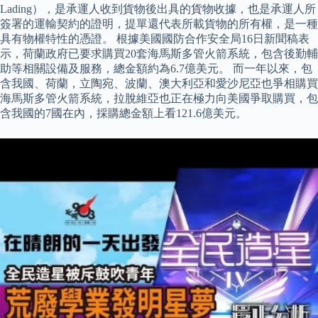
Lading），是承運人收到貨物後出具的貨物收據，也是承運人所
簽署的運輸契約的證明，提單還代表所載貨物的所有權，是一種
具有物權特性的憑證。 根據美國國防合作安全局16日新聞稿表
示，荷蘭政府已要求購買20套海馬斯多管火箭系統，包含後勤輔
助等相關設備及服務，總金額約為6.7億美元。 而一年以來，包
含我國、荷蘭，立陶宛、波蘭、澳大利亞和愛沙尼亞也爭相購買
海馬斯多管火箭系統，拉脫維亞也正在極力向美國爭取購買，包
含我國的7國在內，採購總金額上看121.6億美元。