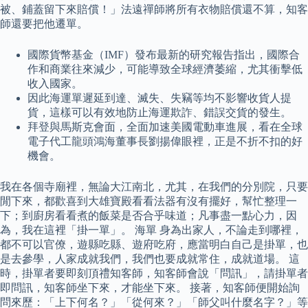
被、鋪蓋留下來賠償！」法遠禪師將所有衣物賠償還不算，知客
師還要把他遷單。
國際貨幣基金（IMF）發布最新的研究報告指出，國際合
作和商業往來減少，可能導致全球經濟萎縮，尤其衝擊低
收入國家。
因此海運單遲延到達、滅失、失竊等均不影響收貨人提
貨，這樣可以有效地防止海運欺詐、錯誤交貨的發生。
拜登與馬斯克會面，全面加速美國電動車進展，看在全球
電子代工龍頭鴻海董事長劉揚偉眼裡，正是不折不扣的好
機會。
我在各個寺廟裡，無論大江南北，尤其，在我們的分別院，只要
閒下來，都歡喜到大雄寶殿看看法器有沒有擺好，幫忙整理一
下；到廚房看看煮的飯菜是否合乎味道；凡事盡一點心力，因
為，我在這裡「掛一單」。 海單 身為出家人，不論走到哪裡，
都不可以官僚，遊縣吃縣、遊府吃府，應當明白自己是掛單，也
是去參學，人家成就我們，我們也要成就常住，成就道場。 這
時，掛單者要即刻頂禮知客師，知客師會說「問訊」，請掛單者
即問訊，知客師坐下來，才能坐下來。 接著，知客師便開始詢
問來歷：「上下何名？」「從何來？」「師父叫什麼名字？」等