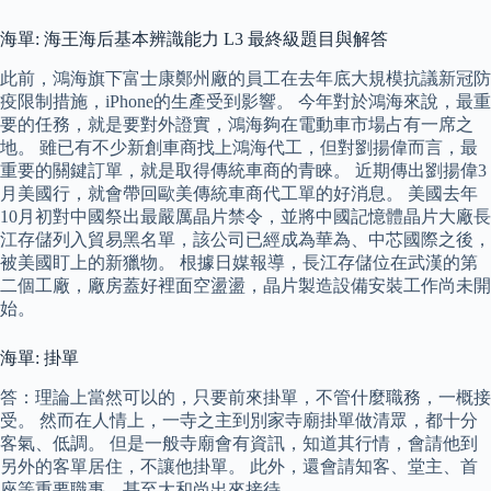
海單: 海王海后基本辨識能力 L3 最終級題目與解答
此前，鴻海旗下富士康鄭州廠的員工在去年底大規模抗議新冠防
疫限制措施，iPhone的生產受到影響。 今年對於鴻海來說，最重
要的任務，就是要對外證實，鴻海夠在電動車市場占有一席之
地。 雖已有不少新創車商找上鴻海代工，但對劉揚偉而言，最
重要的關鍵訂單，就是取得傳統車商的青睞。 近期傳出劉揚偉3
月美國行，就會帶回歐美傳統車商代工單的好消息。 美國去年
10月初對中國祭出最嚴厲晶片禁令，並將中國記憶體晶片大廠長
江存儲列入貿易黑名單，該公司已經成為華為、中芯國際之後，
被美國盯上的新獵物。 根據日媒報導，長江存儲位在武漢的第
二個工廠，廠房蓋好裡面空盪盪，晶片製造設備安裝工作尚未開
始。
海單: 掛單
答：理論上當然可以的，只要前來掛單，不管什麼職務，一概接
受。 然而在人情上，一寺之主到別家寺廟掛單做清眾，都十分
客氣、低調。 但是一般寺廟會有資訊，知道其行情，會請他到
另外的客單居住，不讓他掛單。 此外，還會請知客、堂主、首
座等重要職事，甚至大和尚出來接待。