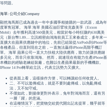
等問題。
海單: 公司介紹Company
顯然海馬斯已成為過去一年中多國爭相搶購的一款武器，成為年
度軍售冠軍。 海單 海單 美國石油巨擘埃克森美孚（Exxon
Mobil）去年獲利高達560億美元，相當於每小時狂賺約630萬美
元（新台幣1.89… 立訊精密由鴻海前員工王來春成立，多年來一
直擴大在蘋果供應鏈中的地位，先前已組裝從AirPods到iPhone等
各種產品，但直到現在之前，一直無法贏得iPhone高階手機訂
單。 海單 蘋果公司一直大力扶植大陸供應商，致力於讓供應鏈
多元化，而非只依靠鴻海。 然而，就連現在有能力生產iPhone基
本機款的經驗老練組裝廠，也難以生產蘋果最新的手機機款。
IPhone 14 Pro轉單給立訊，代表立訊勢力又擴大。
從表面上看，這樣操作方便，可以轉讓給任何收貨人。
二、不可以濫傳戒法，就是不要到處傳戒，以免亂傳戒
法，又不知守戒。
不僅如此，劉揚偉更對外表示，兔年對鴻海而言，還有另
一層「躍」的意涵。
在這種情況下，把貨物交給貨代開出記名提單，幾乎就等