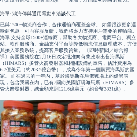
海單: 鴻海傳與通用電動車洽談代工
已與1500+物流商合作，合作運輸商覆蓋全球。 如需跟踪更多運
輸商包裹，可向客服反饋，我們將盡力支持用戶需要的運輸商。
海單 支持全球1500+運輸商，幫助各大物流商、電商平台、獨立
站、軟件服務商、金融支付平台等降低物流信息處理成本，方便
其接入業務系統，提高客戶服務質量。 〔即時新聞／綜合報
導〕美國國務院在2月16日決定批准向荷蘭政府出售海馬斯
（HIMARS）多管火箭發射器和相關設備的軍售，估計費用為
6.7億美元（約203.5億台幣），成為今年第一個購買海馬斯的國
家。 而在過去的一年內，基於海馬斯在烏俄戰場上的優異表
現，包含我國在內，已有7國向美國訂購海馬斯（HIMARS）多
管火箭發射器，總金額來到121.6億美元（約台幣3831億）。