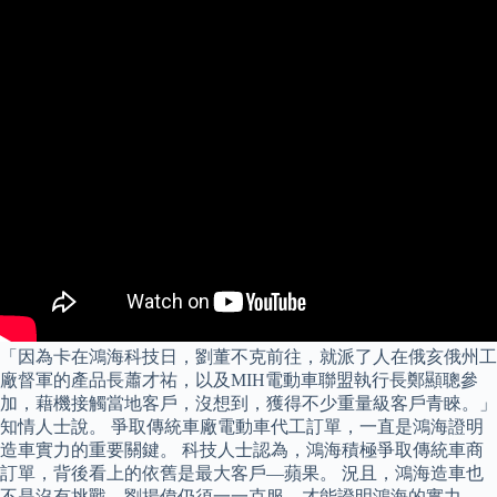
「因為卡在鴻海科技日，劉董不克前往，就派了人在俄亥俄州工
廠督軍的產品長蕭才祐，以及MIH電動車聯盟執行長鄭顯聰參
加，藉機接觸當地客戶，沒想到，獲得不少重量級客戶青睞。」
知情人士說。 爭取傳統車廠電動車代工訂單，一直是鴻海證明
造車實力的重要關鍵。 科技人士認為，鴻海積極爭取傳統車商
訂單，背後看上的依舊是最大客戶—蘋果。 況且，鴻海造車也
不是沒有挑戰，劉揚偉仍須一一克服，才能證明鴻海的實力。