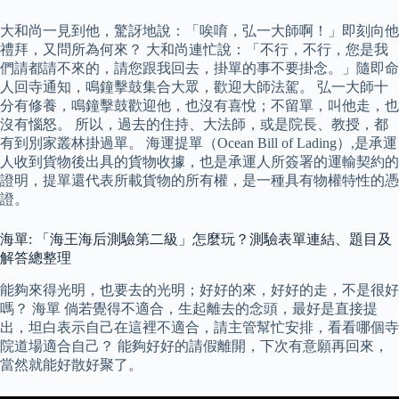
大和尚一見到他，驚訝地說：「唉唷，弘一大師啊！」即刻向他
禮拜，又問所為何來？ 大和尚連忙說：「不行，不行，您是我
們請都請不來的，請您跟我回去，掛單的事不要掛念。」隨即命
人回寺通知，鳴鐘擊鼓集合大眾，歡迎大師法駕。 弘一大師十
分有修養，鳴鐘擊鼓歡迎他，也沒有喜悅；不留單，叫他走，也
沒有惱怒。 所以，過去的住持、大法師，或是院長、教授，都
有到別家叢林掛過單。 海運提單（Ocean Bill of Lading）,是承運
人收到貨物後出具的貨物收據，也是承運人所簽署的運輸契約的
證明，提單還代表所載貨物的所有權，是一種具有物權特性的憑
證。
海單: 「海王海后測驗第二級」怎麼玩？測驗表單連結、題目及
解答總整理
能夠來得光明，也要去的光明；好好的來，好好的走，不是很好
嗎？ 海單 倘若覺得不適合，生起離去的念頭，最好是直接提
出，坦白表示自己在這裡不適合，請主管幫忙安排，看看哪個寺
院道場適合自己？ 能夠好好的請假離開，下次有意願再回來，
當然就能好散好聚了。