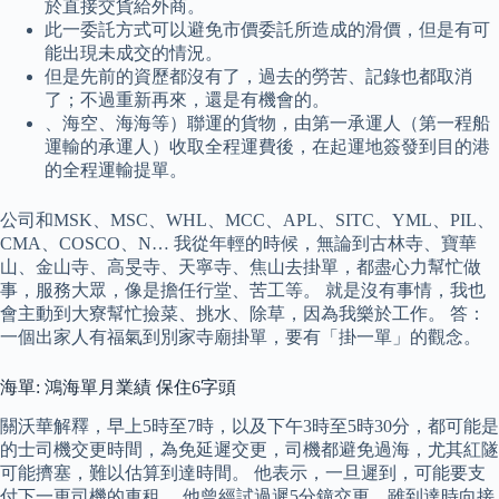
於直接交貨給外商。
此一委託方式可以避免市價委託所造成的滑價，但是有可
能出現未成交的情況。
但是先前的資歷都沒有了，過去的勞苦、記錄也都取消
了；不過重新再來，還是有機會的。
、海空、海海等）聯運的貨物，由第一承運人（第一程船
運輸的承運人）收取全程運費後，在起運地簽發到目的港
的全程運輸提單。
公司和MSK、MSC、WHL、MCC、APL、SITC、YML、PIL、
CMA、COSCO、N… 我從年輕的時候，無論到古林寺、寶華
山、金山寺、高旻寺、天寧寺、焦山去掛單，都盡心力幫忙做
事，服務大眾，像是擔任行堂、苦工等。 就是沒有事情，我也
會主動到大寮幫忙撿菜、挑水、除草，因為我樂於工作。 答：
一個出家人有福氣到別家寺廟掛單，要有「掛一單」的觀念。
海單: 鴻海單月業績 保住6字頭
關沃華解釋，早上5時至7時，以及下午3時至5時30分，都可能是
的士司機交更時間，為免延遲交更，司機都避免過海，尤其紅隧
可能擠塞，難以估算到達時間。 他表示，一旦遲到，可能要支
付下一更司機的車租。 他曾經試過遲5分鐘交更，雖到達時向接