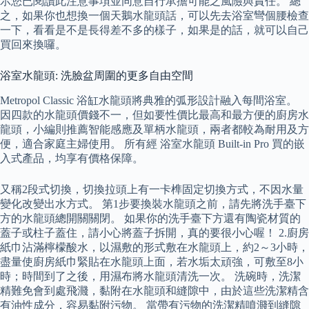
示您已閱讀此注意事項並同意自行承擔可能之風險與責任。 總
之，如果你也想換一個天鵝水龍頭話，可以先去浴室彎個腰檢查
一下，看看是不是長得差不多的樣子，如果是的話，就可以自己
買回來換囉。
浴室水龍頭: 洗臉盆周圍的更多自由空間
Metropol Classic 浴缸水龍頭將典雅的弧形設計融入每間浴室。
因四款的水龍頭價錢不一，但如要性價比最高和最方便的廚房水
龍頭，小編則推薦智能感應及單柄水龍頭，兩者都較為耐用及方
便，適合家庭主婦使用。 所有經 浴室水龍頭 Built-in Pro 買的嵌
入式產品，均享有價格保障。
又稱2段式切換，切換拉頭上有一卡榫固定切換方式，不因水量
變化改變出水方式。 第1步要換裝水龍頭之前，請先將洗手臺下
方的水龍頭總開關關閉。 如果你的洗手臺下方還有陶瓷材質的
蓋子或柱子蓋住，請小心將蓋子拆開，真的要很小心喔！ 2.廚房
紙巾沾滿檸檬酸水，以濕敷的形式敷在水龍頭上，約2～3小時，
盡量使廚房紙巾緊貼在水龍頭上面，若水垢太頑強，可敷至8小
時；時間到了之後，用濕布將水龍頭清洗一次。 洗碗時，洗潔
精難免會到處飛濺，黏附在水龍頭和縫隙中，由於這些洗潔精含
有油性成分，容易黏附污物。 當帶有污物的洗潔精噴濺到縫隙