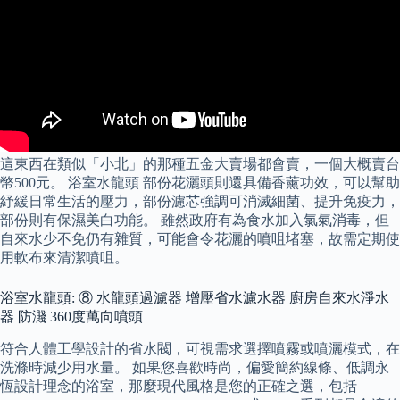
這東西在類似「小北」的那種五金大賣場都會賣，一個大概賣台
幣500元。 浴室水龍頭 部份花灑頭則還具備香薰功效，可以幫助
紓緩日常生活的壓力，部份濾芯強調可消滅細菌、提升免疫力，
部份則有保濕美白功能。 雖然政府有為食水加入氯氣消毒，但
自來水少不免仍有雜質，可能會令花灑的噴咀堵塞，故需定期使
用軟布來清潔噴咀。
浴室水龍頭: ⑧ 水龍頭過濾器 增壓省水濾水器 廚房自來水淨水
器 防濺 360度萬向噴頭
符合人體工學設計的省水閥，可視需求選擇噴霧或噴灑模式，在
洗滌時減少用水量。 如果您喜歡時尚，偏愛簡約線條、低調永
恆設計理念的浴室，那麼現代風格是您的正確之選，包括