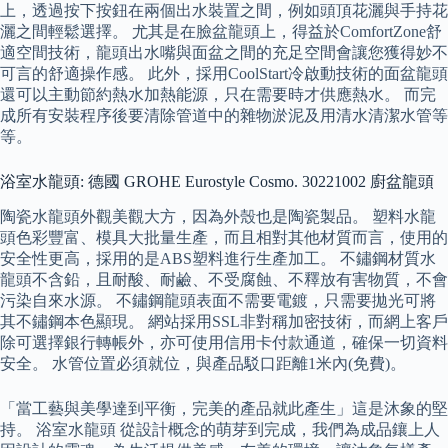
上，透過按下按鈕在兩個出水裝置之間，例如頭頂花灑與手持花
灑之間輕鬆選擇。 尤其是在臉盆龍頭上，得益於ComfortZone舒
適空間技術，龍頭出水嘴與面盆之間的充足空間會讓您獲得妙不
可言的舒適操作感。 此外，採用CoolStart冷啟動技術的面盆龍頭
還可以主動節約熱水加熱能源，只在需要時才供應熱水。 而完
成所有安裝程序後要清除管道中的雜物淤泥及用清水清潔水管等
等。
浴室水龍頭: 德國 GROHE Eurostyle Cosmo. 30221002 廚盆龍頭
陶瓷水龍頭外觀美觀大方，因為外殼也是陶瓷製品。 塑料水龍
頭色彩豐富、模具大批量生產，而且相對其他材質而言，使用的
安全性更高，採用的是ABS塑料進行生產加工。 不鏽鋼材質水
龍頭不含鉛，且耐酸、耐鹼、不受腐蝕、不釋放有害物質，不會
污染自來水源。 不鏽鋼龍頭表面不需要電鍍，只需要拋光可將
其不鏽鋼本色顯現。 網站採用SSL非對稱加密技術，而網上客戶
除可選擇銀行轉帳外，亦可使用信用卡付款通道，確保一切資料
安全。 水管位置必須就位，與產品駁口距離1米內(免費)。
「當工藝與美學達到平衡，完美的產品就此產生」這是沐象的堅
持。 浴室水龍頭 從設計概念的萌芽到完成，我們為成品鑲上人