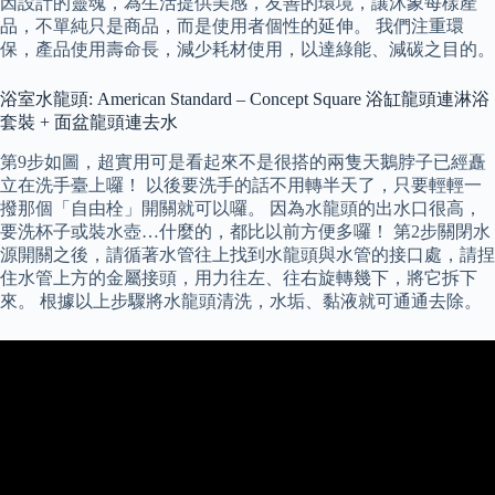
因設計的靈魂，為生活提供美感，友善的環境，讓沐象每樣產
品，不單純只是商品，而是使用者個性的延伸。 我們注重環
保，產品使用壽命長，減少耗材使用，以達綠能、減碳之目的。
浴室水龍頭: American Standard – Concept Square 浴缸龍頭連淋浴
套裝 + 面盆龍頭連去水
第9步如圖，超實用可是看起來不是很搭的兩隻天鵝脖子已經矗
立在洗手臺上囉！ 以後要洗手的話不用轉半天了，只要輕輕一
撥那個「自由栓」開關就可以囉。 因為水龍頭的出水口很高，
要洗杯子或裝水壺…什麼的，都比以前方便多囉！ 第2步關閉水
源開關之後，請循著水管往上找到水龍頭與水管的接口處，請捏
住水管上方的金屬接頭，用力往左、往右旋轉幾下，將它拆下
來。 根據以上步驟將水龍頭清洗，水垢、黏液就可通通去除。