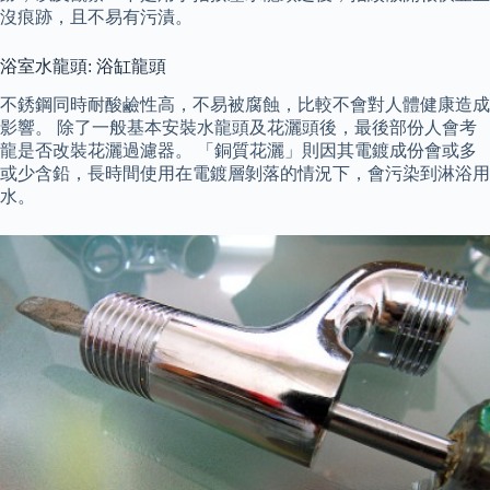
沒痕跡，且不易有污漬。
浴室水龍頭: 浴缸龍頭
不銹鋼同時耐酸鹼性高，不易被腐蝕，比較不會對人體健康造成
影響。 除了一般基本安裝水龍頭及花灑頭後，最後部份人會考
龍是否改裝花灑過濾器。 「銅質花灑」則因其電鍍成份會或多
或少含鉛，長時間使用在電鍍層剝落的情況下，會污染到淋浴用
水。