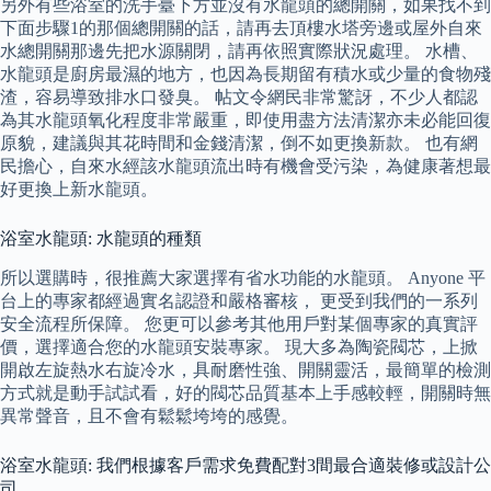
另外有些浴室的洗手臺下方並沒有水龍頭的總開關，如果找不到
下面步驟1的那個總開關的話，請再去頂樓水塔旁邊或屋外自來
水總開關那邊先把水源關閉，請再依照實際狀況處理。 水槽、
水龍頭是廚房最濕的地方，也因為長期留有積水或少量的食物殘
渣，容易導致排水口發臭。 帖文令網民非常驚訝，不少人都認
為其水龍頭氧化程度非常嚴重，即使用盡方法清潔亦未必能回復
原貌，建議與其花時間和金錢清潔，倒不如更換新款。 也有網
民擔心，自來水經該水龍頭流出時有機會受污染，為健康著想最
好更換上新水龍頭。
浴室水龍頭: 水龍頭的種類
所以選購時，很推薦大家選擇有省水功能的水龍頭。 Anyone 平
台上的專家都經過實名認證和嚴格審核， 更受到我們的一系列
安全流程所保障。 您更可以參考其他用戶對某個專家的真實評
價，選擇適合您的水龍頭安裝專家。 現大多為陶瓷閥芯，上掀
開啟左旋熱水右旋冷水，具耐磨性強、開關靈活，最簡單的檢測
方式就是動手試試看，好的閥芯品質基本上手感較輕，開關時無
異常聲音，且不會有鬆鬆垮垮的感覺。
浴室水龍頭: 我們根據客戶需求免費配對3間最合適裝修或設計公
司