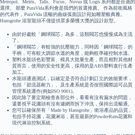
Metropol、Metris、Talis、Focus、Novus 或 Logis 系列都是合適的
選擇。 那麼 PuraVida系列會是我們的首選推薦。 作為前衛風格
的代表作，PuraVida 流暢的曲線弧面設計宛如雕塑般典雅。
Hansgrohe 浴室龍頭不僅提供眾多榮獲大獎的設計款型。
由於好處較「鋼球閥芯」為多，這類閥芯也慢慢成為主流
了。
「鋼球閥芯」有較強的抗壓能力，同時因「鋼球閥芯」的
手柄，可有較大調節水溫的角度，能夠較準確控制水溫。
塑料水龍頭色彩豐富、模具大批量生產，而且相對其他材
質而言，使用的安全性更高，採用的是ABS塑料進行生產
加工。
水龍頭通過測試，以確定是否符合計劃訂立的效能要求，
包括「節流器耐力」、及生產系統是否按照國際認可品質
管理系統運作(例如ISO 9001)。
因此除了要定期檢查各部位外，看看有沒有漏水的問題，
還要視乎花灑頭有沒有濾網而拆下沖洗，保持出流暢通。
您可以確保所有「Made by Hansgrohe」衛浴產品的品質 ,
包括手持花灑，花灑淋浴，甚至最新的PowderRain花灑和
現代淋浴控制系統。