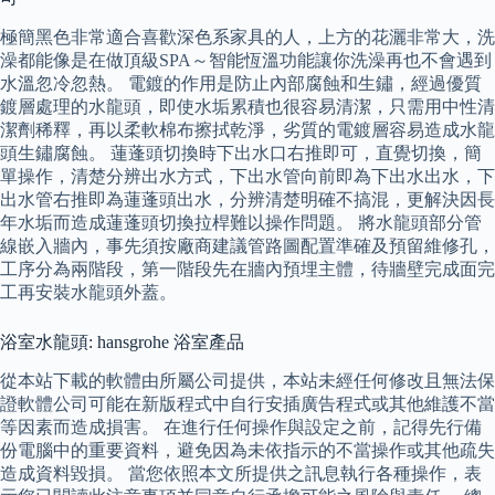
極簡黑色非常適合喜歡深色系家具的人，上方的花灑非常大，洗
澡都能像是在做頂級SPA～智能恆溫功能讓你洗澡再也不會遇到
水溫忽冷忽熱。 電鍍的作用是防止內部腐蝕和生鏽，經過優質
鍍層處理的水龍頭，即使水垢累積也很容易清潔，只需用中性清
潔劑稀釋，再以柔軟棉布擦拭乾淨，劣質的電鍍層容易造成水龍
頭生鏽腐蝕。 蓮蓬頭切換時下出水口右推即可，直覺切換，簡
單操作，清楚分辨出水方式，下出水管向前即為下出水出水，下
出水管右推即為蓮蓬頭出水，分辨清楚明確不搞混，更解決因長
年水垢而造成蓮蓬頭切換拉桿難以操作問題。 將水龍頭部分管
線嵌入牆內，事先須按廠商建議管路圖配置準確及預留維修孔，
工序分為兩階段，第一階段先在牆內預埋主體，待牆壁完成面完
工再安裝水龍頭外蓋。
浴室水龍頭: hansgrohe 浴室產品
從本站下載的軟體由所屬公司提供，本站未經任何修改且無法保
證軟體公司可能在新版程式中自行安插廣告程式或其他維護不當
等因素而造成損害。 在進行任何操作與設定之前，記得先行備
份電腦中的重要資料，避免因為未依指示的不當操作或其他疏失
造成資料毀損。 當您依照本文所提供之訊息執行各種操作，表