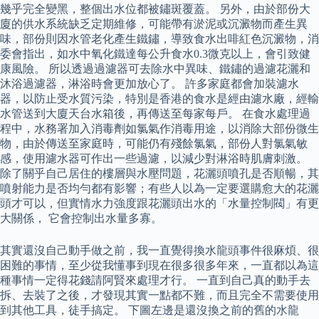
幾乎完全變黑，整個出水位都被鏽斑覆蓋。 另外，由於部份大
廈的供水系統缺乏定期維修，可能帶有淤泥或沉澱物而產生異
味，部份則因水管老化產生鐵鏽，導致食水出啡紅色沉澱物，消
委會指出，如水中氧化鐵達每公升食水0.3微克以上，會引致健
康風險。 所以透過過濾器可去除水中異味、鐵鏽的過濾花灑和
沐浴過濾器，淋浴時會更加放心了。 許多家庭都會加裝濾水
器，以防止受水質污染，特別是香港的食水是經由濾水廠，經輸
水管送到大廈天台水箱後，再傳送至每家每戶。 在食水處理過
程中，水務署加入消毒劑如氯氣作消毒用途，以消除大部份微生
物，由於傳送至家庭時，可能仍有殘餘氯氣，部份人對氯氣敏
感，使用濾水器可作出一些過濾，以減少對淋浴時肌膚刺激。
除了關乎自己居住的樓層與水壓問題，花灑頭噴孔是否順暢，其
噴射能力是否均勻都有影響；有些人以為一定要選購愈大的花灑
頭才可以，但實情水力強度跟花灑頭出水的「水量控制閥」有更
大關係， 它會控制出水量多寡。
其實還沒自己動手做之前，我一直覺得換水龍頭事件很麻煩、很
困難的事情，至少從我懂事到現在很多很多年來，一直都以為這
種事情一定得花錢請阿賢來處理才行。 一直到自己真的動手去
拆、去裝了之後，才發現其實一點都不難，而且完全不需要使用
到其他工具，徒手搞定。 下圖左邊是還沒換之前的舊的水龍