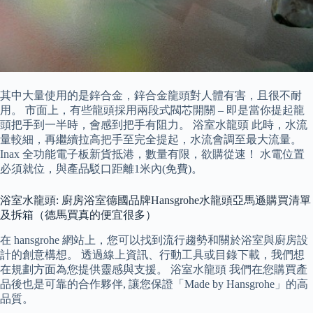
其中大量使用的是鋅合金，鋅合金龍頭對人體有害，且很不耐
用。 市面上，有些龍頭採用兩段式閥芯開關 – 即是當你提起龍
頭把手到一半時，會感到把手有阻力。 浴室水龍頭 此時，水流
量較細，再繼續拉高把手至完全提起，水流會調至最大流量。
Inax 全功能電子板新貨抵港，數量有限，欲購從速！ 水電位置
必須就位，與產品駁口距離1米內(免費)。
浴室水龍頭: 廚房浴室德國品牌Hansgrohe水龍頭亞馬遜購買清單
及拆箱（德馬買真的便宜很多）
在 hansgrohe 網站上，您可以找到流行趨勢和關於浴室與廚房設
計的創意構想。 透過線上資訊、行動工具或目錄下載，我們想
在規劃方面為您提供靈感與支援。 浴室水龍頭 我們在您購買產
品後也是可靠的合作夥伴, 讓您保證「Made by Hansgrohe」的高
品質。