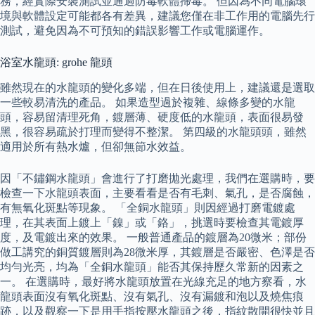
務，經實際安裝測試並通過防毒軟體掃毒。 但因為不同電腦環
境與軟體設定可能都各有差異，建議您僅在非工作用的電腦先行
測試，避免因為不可預知的錯誤影響工作或電腦運作。
浴室水龍頭: grohe 龍頭
雖然現在的水龍頭的變化多端，但在日後使用上，建議還是選取
一些較易清洗的產品。 如果造型過於複雜、線條多變的水龍
頭，容易留清理死角，鍍層薄、硬度低的水龍頭，表面很易發
黑，很容易疏於打理而變得不整潔。 第四級的水龍頭頭，雖然
適用於所有熱水爐，但卻無節水效益。
因「不鏽鋼水龍頭」會進行了打磨拋光處理，我們在選購時，要
檢查一下水龍頭表面，主要看看是否有毛刺、氣孔，是否腐蝕，
有無氧化斑點等現象。 「全銅水龍頭」則因經過打磨電鍍處
理，在其表面上鍍上「鎳」或「鉻」，挑選時要檢查其電鍍厚
度，及電鍍出來的效果。 一般普通產品的鍍層為20微米；部份
做工講究的銅質鍍層則為28微米厚，其鍍層是否嚴密、色澤是否
均勻光亮，均為「全銅水龍頭」能否其保持歷久常新的因素之
一。 在選購時，最好將水龍頭放置在光線充足的地方察看，水
龍頭表面沒有氧化斑點、沒有氣孔、沒有漏鍍和泡以及燒焦痕
跡，以及觀察一下是用手指按壓水龍頭之後，指紋散開很快並且