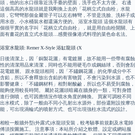
頭，他的出水口很靠近洗手臺的壁面，洗手也不太方便。 右邊
這個高高的水龍頭就是我剛換上去的「花柄立式自由栓」水龍
頭，它彎彎那個金屬管子可以左右轉彎，不管是洗臉、洗杯子或
用水壺、小水桶裝水都還滿方便的。 浴室水龍頭 這個水龍頭有
個很平實的名字叫「花柄立式自由栓」，就是用自由栓開關、上
面有畫花的直立式水龍頭…感覺很像港式料理的菜色命名法。
浴室水龍頭: Remer X-Style 浴缸龍頭 (X
日後清潔上，因「銅製花灑」有電鍍層，故不能用一些帶有腐蝕
性的清潔用品來清潔，同時也不能用硬毛巾或鋼絲球，否則會刮
花電鍍層。 跟水龍頭相同，因「不鏽鋼花灑」的化學成分中不
含鉛，所以不會釋放出含鉛的有害物質，不會污染到水源，也不
影響健康；「不鏽鋼材料」相對耐酸鹼，所以也不易受到腐蝕，
能夠使用較長時間。 屬於花灑頭暗藏在牆身的一類，可對身體
進行側噴，也可因應情況作噴水角度的轉換。 買家可調校不同
出水模式，除了一般由不同小孔射出水源外，部份還附設按摩功
能，可出現渦輪式的噴射方式、也可出現強柱水流式的設計。
相較一般牆外型(外露式)水龍頭安裝，較考驗事前規劃及水電師
傅須按圖施工。 注意事項：本站所介紹之軟體、設定或網站服