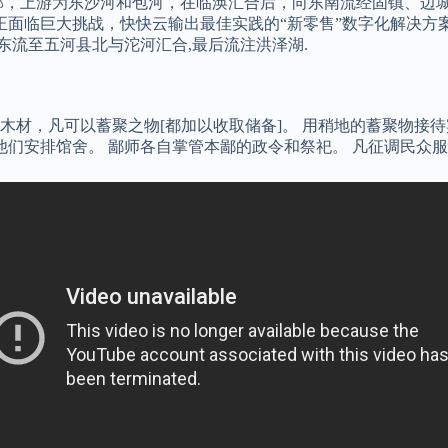
部，上游为东沙河和包河，在临涣汇合后，向东南流经固镇、边城
正面临巨大挑战，快快云输出最佳实践的“新零售”数字化解决方案，
东流至五河县北与沱河汇合,最后流注洪泽湖.
木材，凡可以蓄聚之物[都加以收取储备]。 用稍地的蓄聚物接
为他们安排馆舍。 鄙师各自掌管本鄙的政令和祭祀。 凡征调民众