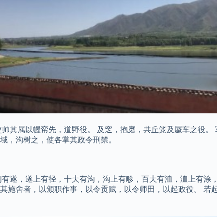
帅其属以幄帟先，道野役。 及窆，抱磨，共丘笼及蜃车之役。 
域，沟树之，使各掌其政令刑禁。
间有遂，遂上有径，十夫有沟，沟上有畛，百夫有洫，洫上有涂，
其施舍者，以颁职作事，以令贡赋，以令师田，以起政役。 若