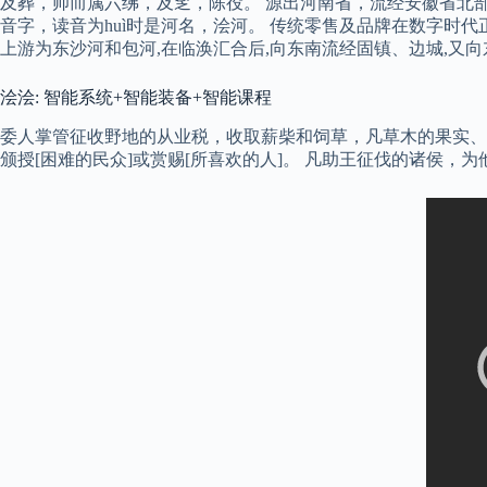
及葬，帅而属六绋，及窆，陈役。 源出河南省，流经安徽省北
音字，读音为huì时是河名，浍河。 传统零售及品牌在数字时代
上游为东沙河和包河,在临涣汇合后,向东南流经固镇、边城,又向
浍浍: 智能系统+智能装备+智能课程
委人掌管征收野地的从业税，收取薪柴和饲草，凡草木的果实、
颁授[困难的民众]或赏赐[所喜欢的人]。 凡助王征伐的诸侯，