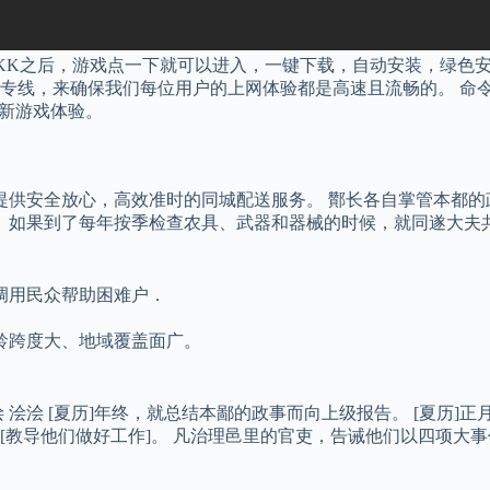
KK之后，游戏点一下就可以进入，一键下载，自动安装，绿色安
专线，来确保我们每位用户的上网体验都是高速且流畅的。 命令
全新游戏体验。
浍 为客户提供安全放心，高效准时的同城配送服务。 酇长各自掌管
。 如果到了每年按季检查农具、武器和器械的时候，就同遂大夫
调用民众帮助困难户．
龄跨度大、地域覆盖面广。
浍浍 [夏历]年终，就总结本鄙的政事而向上级报告。 [夏历]正
[教导他们做好工作]。 凡治理邑里的官吏，告诫他们以四项大