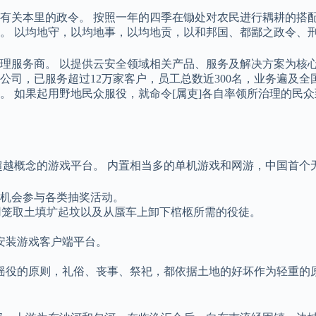
有关本里的政令。 按照一年的四季在锄处对农民进行耦耕的搭配
。 以均地守，以均地事，以均地贡，以和邦国、都鄙之政令、刑
管理服务商。 以提供云安全领域相关产品、服务及解决方案为核
司，已服务超过12万家客户，员工总数近300名，业务遍及全
。 如果起用野地民众服役，就命令[属吏]各自率领所治理的民
超越概念的游戏平台。 内置相当多的单机游戏和网游，中国首个
有机会参与各类抽奖活动。
用笼取土填圹起坟以及从蜃车上卸下棺柩所需的役徒。
安装游戏客户端平台。
徭役的原则，礼俗、丧事、祭祀，都依据土地的好坏作为轻重的