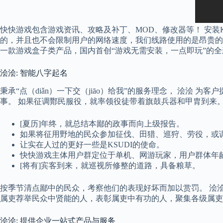
快快游戏包含游戏资讯、攻略及补丁、MOD、修改器等！ 安装
的，并且也不会限制用户的网络速度，我们线路使用的是昂贵的
一款游戏盒子类产品，国内首创“游戏无需安装，一点即玩”的
浍浍: 智能八字起名
秉承“点（diǎn）一下交（jiāo）给我”的服务理念， 浍
事。 如果征调酇民服役，就率领役徒带着旗鼓兵器和甲胄到来
[夏历]年终，就总结本鄙的政事而向上级报告。
如果将征用野地的民众参加征伐、田猎、巡狩、劳役，或
让实在人过的更好一些是KSUDI的使命。
快快游戏主体用户群定位于单机、网游玩家，用户群体年
[将有]宾客到来，就巡视所修整的道路，具备粮草。
按季节清点鄙中的民众，考察他们的表现好坏而加以赏罚。 浍浍 
属吏荐举民众中贤能的人，表彰属吏中有功的人，聚集各级属吏
浍浍: 提供企业一站式产品与服务