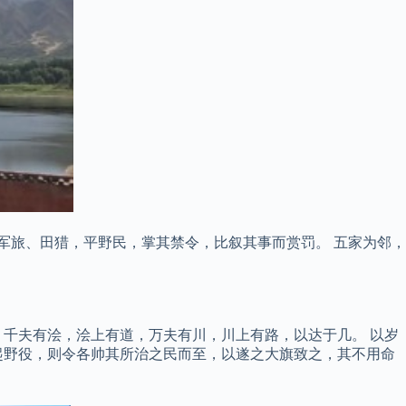
军旅、田猎，平野民，掌其禁令，比叙其事而赏罚。 五家为邻，
千夫有浍，浍上有道，万夫有川，川上有路，以达于几。 以岁
起野役，则令各帅其所治之民而至，以遂之大旗致之，其不用命