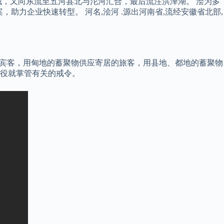
，又向东流至五河县北与沱河汇合，最后流注洪泽湖。 浍为多
助力企业快速转型。 河名,浍河 .源出河南省,流经安徽省北部,
待宾客，用甸地的蓄聚物供应寄居的旅客，用县地、都地的蓄聚物
服役就掌管有关的戒令。