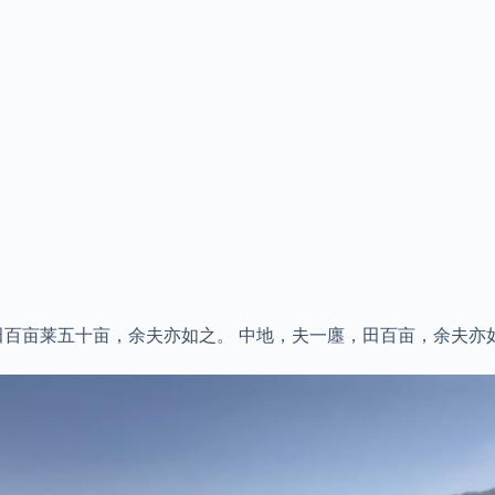
田百亩莱五十亩，余夫亦如之。 中地，夫一廛，田百亩，余夫亦