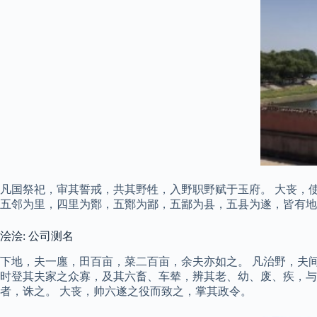
凡国祭祀，审其誓戒，共其野牲，入野职野赋于玉府。 大丧，使
五邻为里，四里为酇，五酇为鄙，五鄙为县，五县为遂，皆有地
浍浍: 公司测名
下地，夫一廛，田百亩，菜二百亩，余夫亦如之。 凡治野，夫
时登其夫家之众寡，及其六畜、车辇，辨其老、幼、废、疾，与
者，诛之。 大丧，帅六遂之役而致之，掌其政令。