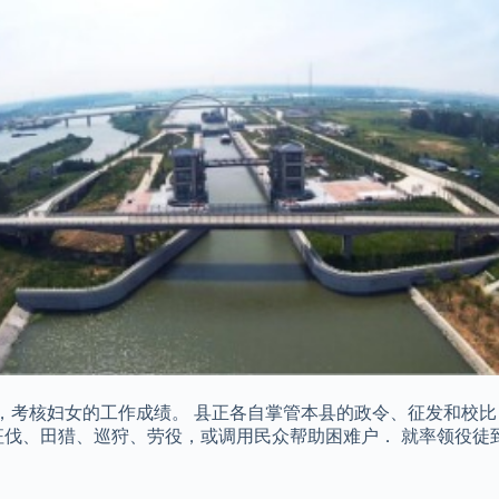
作，考核妇女的工作成绩。 县正各自掌管本县的政令、征发和校
征伐、田猎、巡狩、劳役，或调用民众帮助困难户． 就率领役徒