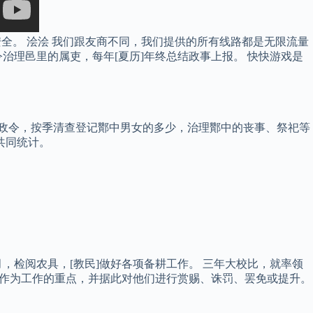
全。 浍浍 我们跟友商不同，我们提供的所有线路都是无限流量
治理邑里的属吏，每年[夏历]年终总结政事上报。 快快游戏是
本都的政令，按季清查登记酇中男女的多少，治理酇中的丧事、祭祀等
共同统计。
月，检阅农具，[教民]做好各项备耕工作。 三年大校比，就率领
事作为工作的重点，并据此对他们进行赏赐、诛罚、罢免或提升。