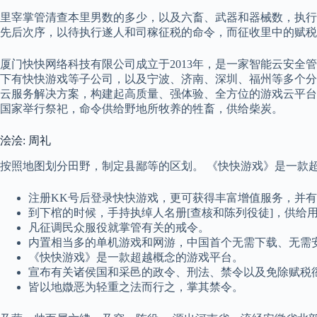
里宰掌管清查本里男数的多少，以及六畜、武器和器械数，执行
先后次序，以待执行遂人和司稼征税的命令，而征收里中的赋税
厦门快快网络科技有限公司成立于2013年，是一家智能云安全
下有快快游戏等子公司，以及宁波、济南、深圳、福州等多个分公
云服务解决方案，构建起高质量、强体验、全方位的游戏云平台
国家举行祭祀，命令供给野地所牧养的牲畜，供给柴炭。
浍浍: 周礼
按照地图划分田野，制定县鄙等的区划。 《快快游戏》是一款
注册KK号后登录快快游戏，更可获得丰富增值服务，并
到下棺的时候，手持执绰人名册[查核和陈列役徒]，供给
凡征调民众服役就掌管有关的戒令。
内置相当多的单机游戏和网游，中国首个无需下载、无需
《快快游戏》是一款超越概念的游戏平台。
宣布有关诸侯国和采邑的政令、刑法、禁令以及免除赋税
皆以地媺恶为轻重之法而行之，掌其禁令。