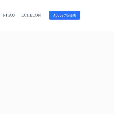
NHAU
ECHELON
Agoda 7折優惠