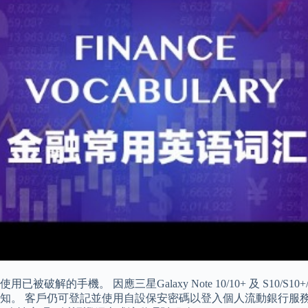
的手機。 因應三星Galaxy Note 10/10+ 及 S10/S
戶仍可登記並使用自設保安密碼以登入個人流動銀行服務及確認網上指定