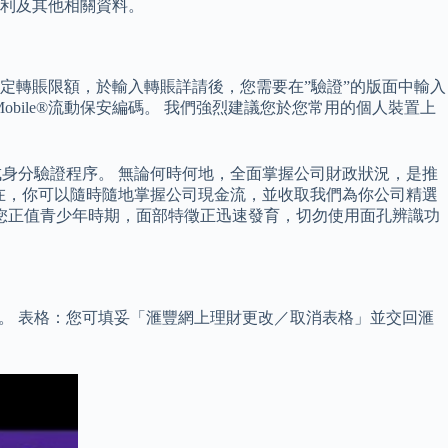
利及其他相關資料。
設定轉賬限額，於輸入轉賬詳請後，您需要在”驗證”的版面中輸入
obile®流動保安編碼。 我們強烈建議您於您常用的個人裝置上
接完成身分驗證程序。 無論何時何地，全面掌握公司財政狀況，是推
。 現在，你可以隨時隨地掌握公司現金流，並收取我們為你公司精選
您正值青少年時期，面部特徵正迅速發育，切勿使用面孔辨識功
情。 表格：您可填妥「滙豐網上理財更改／取消表格」並交回滙