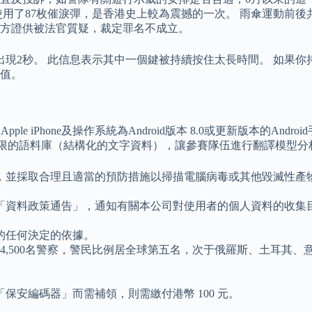
使用了87枚催淚彈，是香港史上較為震撼的一次。 雨傘運動前後共
方證供被法官質疑，裁定罪名不成立。
都會出現2秒。 此信息表示其中一個鍵被持續按住太長時間。 如果
值。
pple iPhone及操作系統為Android版本 8.0或更新版本的
有限的語料庫（結構化的文字資料），讓參賽隊伍進行翻譯模型分
，並採取合理且適當的預防措施以掃描電腦病毒或其他毀滅性產
「資料政策通告」，通知有關本公司對使用者的個人資料的收集
的任何決定的依據。
有4,500名警察，警民比例居全球第五名，次于俄羅斯、土耳其、
。
安編碼器」而需補領，則需繳付港幣 100 元。