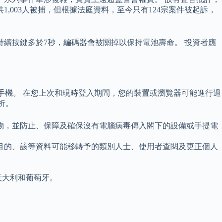
1,003人被捕，但根據法庭資料，至今只有124宗案件被起訴，
你持續按鍵多於7秒，編碼器會被關掉以保持電池壽命。 投資者應
Android手機。 在您上次和現時登入期間，您的裝置或瀏覽器可能進行過
析。
物，並防止、保障及確保沒有電腦病毒傳入閣下的設備或手提電
目的、該等資料可能移轉予的類別人士、使用者查閱及更正個人
意大利和葡萄牙。