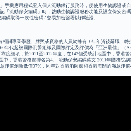
財」手機應用程式登入個人流動銀行服務時，便使用生物認證或
記「流動保安編碼」時，啟動生物認證服務功能及設立保安密碼
流動保安編碼取得一次性密碼 / 交易加密簽署以作驗證。
擁有相關專業學歷、牌照或資格的人員於擁有10年年資後辭職，
年代起被國際刑警組織及國際評定及評價為「亞洲最佳」（Asia’
項，於2011至2012年度，在142個受統計地區中，香港警務處
受統計地區中，香港警務處排名第4。 流動保安編碼英文 2011年
淨值創新低僅37%，同年對香港消防處和香港海關的滿意淨值卻高