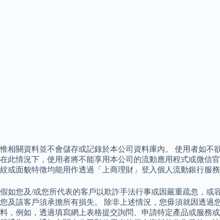
惟相關資料並不會儲存或記錄於本公司資料庫內。 使用者如不
在此情況下，使用者將不能享用本公司的流動應用程式或微信官
紋或面貌特徵均能用作透過「上商理財」登入個人流動銀行服務
假如您及/或您所代表的客戶以欺詐手法行事或因嚴重疏忽，或
您及該客戶須承擔所有損失。 除非上述情況，您毋須就因透過
料，例如，透過填寫網上表格提交詢問、申請特定產品或服務或