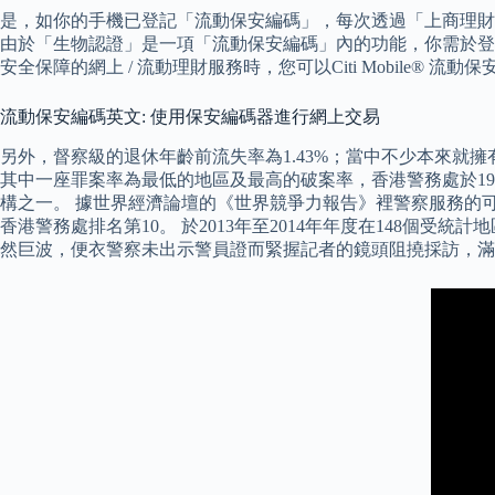
是，如你的手機已登記「流動保安編碼」，每次透過「上商理
由於「生物認證」是一項「流動保安編碼」內的功能，你需於登
安全保障的網上 / 流動理財服務時，您可以Citi Mobile® 
流動保安編碼英文: 使用保安編碼器進行網上交易
另外，督察級的退休年齡前流失率為1.43%；當中不少本來就
其中一座罪案率為最低的地區及最高的破案率，香港警務處於1960
構之一。 據世界經濟論壇的《世界競爭力報告》裡警察服務的可靠度細
香港警務處排名第10。 於2013年至2014年年度在148個
然巨波，便衣警察未出示警員證而緊握記者的鏡頭阻撓採訪，滿意