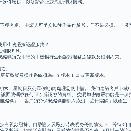
「一次性密碼」以認證網上或流動理財服務。
不獲考慮。 申請人可呈交以往作品作參考，但不是必須。 「保
。
使用生物憑據認證服務？
理財PIN。
安編碼須受本行的手機銀行生物認證服務之條款及細則約束。
保安。
 X或更新型號及操作系統須為iOS 版本 13.0 或更新版本。
期日及公眾假期)內處理您的申請。 我們建議客戶下載Citi Mob
、護照號碼或任何可以辨認您的資料。 交易加密簽署功能是一項
組「註冊編碼」 ，客戶須於保安編碼器輸入該組「註冊編碼」以產生
在擁有視頻證據、目擊證人及毆打時表明身份的情況下，等待3年
宜及投訴，如警隊有關遊行示威的安排是否合適，6月以來的這