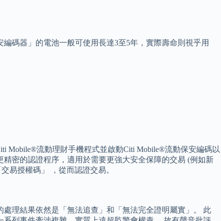
安編碼器」的電池一般可使用長達3至5年，實際壽命則視乎用
ile®流動理財手機程式並啟動Citi Mobile®流動保安編碼以
更精密的認證程序，適用於需要更強大安全保障的交易 (例如新
「交易授權碼」 ，從而認證交易。
的處理結果依然是「無法追查」和「無法完全證明屬實」。 此
一系列事件牽涉複雜，實質上遠超監警會權責。 故有聲音批評，