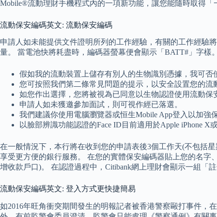
Mobile®流動理財手機程式內的一項新功能，讓您能隨時取得
流動保安編碼英文: 流動保安編碼
申請人如未能提供文件證明所列的工作經驗，有關的工作經驗將
量。 當電池快將耗盡時，編碼器螢幕便會顯示「BATT#」字樣
假如我的流動裝置上儲存有別人的生物識別憑據，我可否
您可按照我們第二條常見問題的提示，以安全設置您的流動
如您作出選擇，您將被視為已同意以生物認證使用流動保
申請人如未獲邀參加面試，則可視作經已落選。
我們建議你使用電腦瀏覽器或恒生Mobile App登入以加強
以臉部辨識功能認證的Face ID目前適用於Apple iPhone
在一般情況下，本行將在收到您的申請表後3個工作天(不包括星期六，星
享受更方便的銀行服務。 在您的實體保安編碼器貼上您的名字
增收款戶口)。 在認證過程中，Citibank網上理財會顯示一
流動保安編碼英文: 登入方式更快捷簡易
如2016年旺角衝突期間發生的明報記者被香港警察毆打事件，
外，有前監警會委員澄清，監警會只能處理《警察通例》有關事