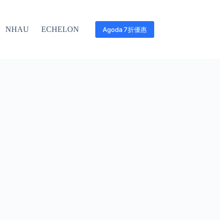
NHAU
ECHELON
Agoda 7折優惠