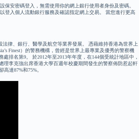
自設保安密碼登入，無需使用你的網上銀行使用者身份及密碼。
以登入個人流動銀行服務及確認指定網上交易。 當您進行更高
轉投法律、銀行、醫學及航空等業界發展。 憑藉維持香港為世界上
s Finest）的警務機構，曾經是世界上最專業及優秀的警察機
排名第9。 於2012年至2013年年度，在144個受統計地區中，
國務院副總理李克強出席香港大學百週年校慶期間發生的警察佈防惹起軒
達87%和75%。