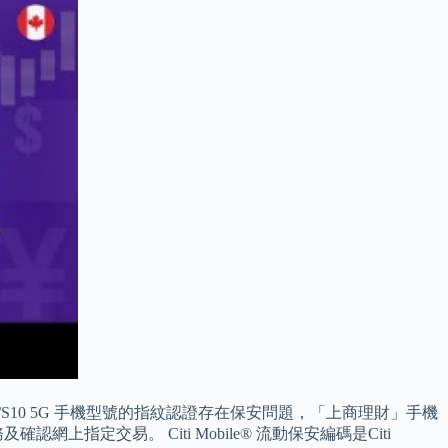
10+/S10 5G 手機型號的指紋認證存在保安問題，「上商理財」手機
交易。 Citi Mobile® 流動保安編碼是Citi