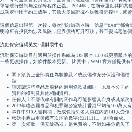
單靠現行機制無法保障程序正義。 2014年，在雨傘運動其間共
成功定罪比率約三成半，其餘大多因證據不足獲撤銷控罪，或警
這個信息出現第一次後，每次開啟編碼器時，信息””bAtt””
明瞭所有投資均涉及風險，證券價格可升可跌，甚至變成毫無價
流動保安編碼英文: 理財易中心
流動保安編碼目前適用於操作系統為iOS 版本 13.0 或更新版本的A
一些更改操作，如軟件版本更新。 比賽中，WMT官方僅提供
閣下須負上全部責任為數據及／或設備作充分保護和備檔
話。
請閱讀這些產品及服務的適用條款及細則，以及本公司的
資料的權利及其他相關資料。
任何人士不應依賴有關內容作為可能影響其自身或其業務
2013年聯合國毒品和犯罪辦公室統計香港平均每100萬人
事件中910人被拘捕，做成包括61名人員在內的141人受傷
密碼不應由重覆或有次序的數字(如111111, , )組合而成。
第一次領取「保安編碼器」是免費的，不過如果你遺失了「保