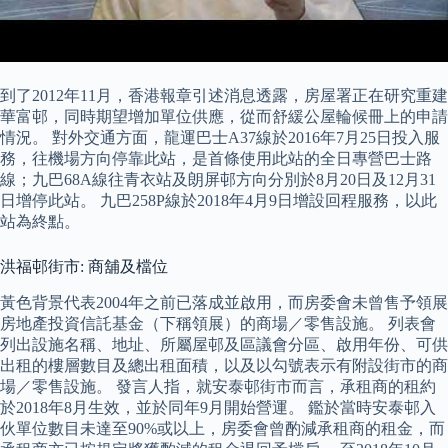
到了2012年11月，香港報章引述消息透露，房屋署正在研究重建
華富邨，同時期望增加單位供應，從而舒緩公屋輪候冊上的申請
情況。 對外交通方面，龍運巴士A37線於2016年7月25日投入服
務，往機場方向停靠此站，是首條使用此站的全日專營巴士路
線；九巴68A線往青衣站及朗屏邨方向分別於8月20日及12月31
日增停此站。 九巴258P線於2018年4月9日增設回程服務，以此
站為終點。
洪福邨街市: 商舖及檔位
黃色背景代表2004年之前已落成並啟用，而房委會未曾售予領展
房地產投資信託基金（下稱領展）的商場／零售設施。 列表會
列出設施名稱、地址、所屬屋邨及區議會分區、啟用年份、可供
出租的樓層數目及總出租面積，以及以勾號表示有附設街市的商
場／零售設施。 發言人指，就安泰邨街市而言，承租商的租約
於2018年8月生效，並於同年9月開始營運。 鑑於當時安泰邨入
伙單位數目未達至90%或以上，房委會曾酌減承租商的租金，而