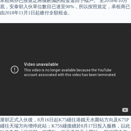
承租商亦已按規定將獲酌減的租金退回予檔戶。 至2018年10月
底，安泰邨入伙單位數目已達至90%，所以按照規定，承租商已
由2018年11月1日起繳付全額租金。
屋邨正式入伙後，8月16日起K75綫往港鐵天水圍站方向及K75P
綫往天瑞方向增停此站；K75S綫接續於8月17日投入服務，以此