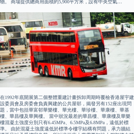
物。 商場提供總商用面積約5,900平方米，設有中央空氣…
在1992年底開展第二個整體重建計畫拆卸周期時覆檢香港屋宇建
設委員會及房委會負責興建的公共屋邨，揭發另有152座出現問
題，當中包括華富邨華樂樓、華光樓、華珍樓、華康樓、華基
樓、華昌樓及華興樓。 當中狀況最差的華昌樓、華康樓及華樂
樓混凝土強度分別只有6.45MPa、6.5MPa及6.8MPa，遠低於標
準。 由於混凝土強度遠低於標準令樓宇結構有問題，承力牆結