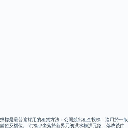
投標是最普遍採用的租賃方法：公開競出租金投標：適用於一般
舖位及檔位。 洪福邨坐落於新界元朗洪水橋洪元路，落成後由