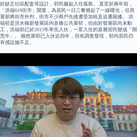
於缺乏社區配套等設計，邨民儼如入住孤島。 直至於兩年前，
「洪福619街市」開業，為居民一日三餐燃起了一線曙光，但房
署卻將街市外判，街市不少商戶先後遭受加租及迫遷困擾。 洪
福邨是洪水橋新發展區內首條公共屋邨，但由於發展區尚未動
工，洪福邨已於2015年率先入伙，一眾入住的基層居民變成「開
荒牛」。 雖然屋邨已入伙近四年，但有調查發現，邨內居民仍
有感設施不足。