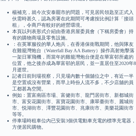
楊補充，就今次安泰罷市的問題，可見居民領匙至正式入
伙需時甚久，認為房署在此期間可考慮按比例計算「接頭
租」，令商戶有較好的經營環境。
本頁以列表形式介紹由香港房屋委員會（下稱房委會）持
有的購物商場及零售設施。
：在英軍服役的華人炮兵，在香港保衛戰期間，他與隊友
在雞籠灣炮台（Waterfall Bay AA Battery）操作高射炮擊落
一架日軍飛機，而當年的雞籠灣炮台便是在華富邨所處的
位置，他之後亦成為華富邨的居民，並一直居住至2020年8
月逝世。
記者日前到場視察，只見場內數十個舖位之中，有近一半
是空置或沒有營業，而早上時份人流不多，不少店舖的員
工都甚為空閒。
例如：置富南區市場、富健街市、龍門居街市、新都城街
市、富安花園街市、富寶花園街市、康翠臺街市、麗城街
市、悦湖街市、澤豐花園街市、兆康街市、美樂花園街市
等等。
停車場時租車位內已安裝3個供電動車充電的標準充電器，
方便居民購物。