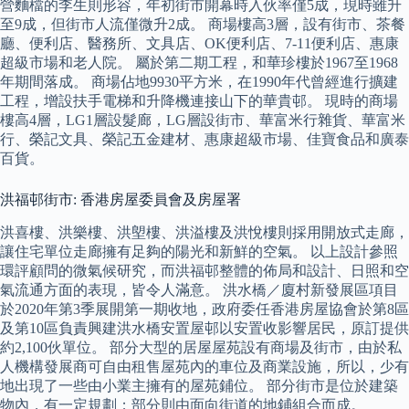
營麵檔的李生則形容，年初街市開幕時入伙率僅5成，現時雖升
至9成，但街市人流僅微升2成。 商場樓高3層，設有街市、茶餐
廳、便利店、醫務所、文具店、OK便利店、7-11便利店、惠康
超級市場和老人院。 屬於第二期工程，和華珍樓於1967至1968
年期間落成。 商場佔地9930平方米，在1990年代曾經進行擴建
工程，增設扶手電梯和升降機連接山下的華貴邨。 現時的商場
樓高4層，LG1層設髮廊，LG層設街市、華富米行雜貨、華富米
行、榮記文具、榮記五金建材、惠康超級市場、佳寶食品和廣泰
百貨。
洪福邨街市: 香港房屋委員會及房屋署
洪喜樓、洪樂樓、洪塱樓、洪溢樓及洪悅樓則採用開放式走廊，
讓住宅單位走廊擁有足夠的陽光和新鮮的空氣。 以上設計參照
環評顧問的微氣候研究，而洪福邨整體的佈局和設計、日照和空
氣流通方面的表現，皆令人滿意。 洪水橋／廈村新發展區項目
於2020年第3季展開第一期收地，政府委任香港房屋協會於第8區
及第10區負責興建洪水橋安置屋邨以安置收影響居民，原訂提供
約2,100伙單位。 部分大型的居屋屋苑設有商場及街市，由於私
人機構發展商可自由租售屋苑內的車位及商業設施，所以，少有
地出現了一些由小業主擁有的屋苑鋪位。 部分街市是位於建築
物內，有一定規劃；部分則由面向街道的地鋪組合而成。