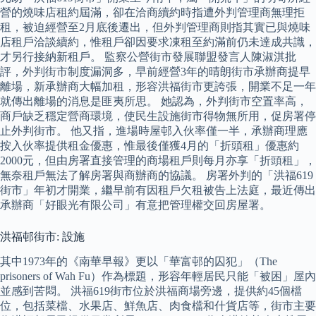
營的燒味店租約屆滿，卻在洽商續約時指遭外判管理商無理拒
租，被迫經營至2月底後遷出，但外判管理商則指其實已與燒味
店租戶洽談續約，惟租戶卻因要求凍租至約滿前仍未達成共識，
才另行接納新租戶。 監察公營街市發展聯盟發言人陳淑淇批
評，外判街市制度漏洞多，早前經營3年的晴朗街市承辦商提早
離場，新承辦商大幅加租，形容洪福街市更誇張，開業不足一年
就傳出離場的消息是匪夷所思。 她認為，外判街市空置率高，
商戶缺乏穩定營商環境，使民生設施街市得物無所用，促房署停
止外判街市。 他又指，進場時屋邨入伙率僅一半，承辦商理應
按入伙率提供租金優惠，惟最後僅獲4月的「折頭租」優惠約
2000元，但由房署直接管理的商場租戶則每月亦享「折頭租」，
無奈租戶無法了解房署與商辦商的協議。 房署外判的「洪福619
街市」年初才開業，繼早前有因租戶欠租被告上法庭，最近傳出
承辦商「好眼光有限公司」有意把管理權交回房屋署。
洪福邨街市: 設施
其中1973年的《南華早報》更以「華富邨的囚犯」（The
prisoners of Wah Fu）作為標題，形容年輕居民只能「被困」屋內
並感到苦悶。 洪福619街市位於洪福商場旁邊，提供約45個檔
位，包括菜檔、水果店、鮮魚店、肉食檔和什貨店等，街市主要