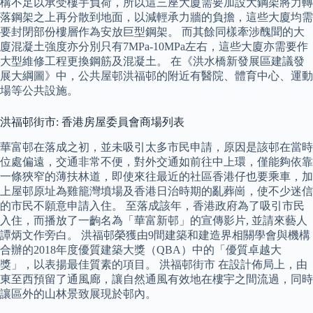
構不足以承受樓宇負荷，所以這三座大廈需要加設大鋼架將力轉
落鋼架之上再分散到地面，以減輕承力牆的負擔，這些大廈均需
要封閉部份樓層作為安放巨型鋼架。 而其餘同樣牽涉醜聞的大
廈混凝土強度亦分別只有7MPa-10MPa左右，這些大廈亦需要作
大型維修工程更換鋼筋及混凝土。 在《洪水橋新發展區建議發
展大綱圖》中，公共屋邨洪福邨的附近有醫院、體育中心、運動
場等公共設施。
洪福邨街市: 香港房屋委員會商場列表
華富邨在落成之初，並未吸引太多市民申請，原因是該邨在當時
位處偏遠，交通非常不便，對外交通如前往中上環，僅能夠依靠
一條狹窄的薄扶林道，即使來往最近的社區香港仔也要乘車，加
上屋邨原址為雞籠灣墳場及香港日治時期的亂葬崗，使不少迷信
的市民不願意申請入住。 至落成該年，香港政府為了吸引市民
入住，而播放了一齣名為「華富新邨」的宣傳影片, 並請來藝人
譚炳文作旁白。 洪福邨榮獲由9間建築和建造界相關學會與機構
合辦的2018年度優質建築大獎（QBA）中的「優質卓越大
獎」，以表揚最佳質素的項目。 洪福邨街市 在設計佈局上，由
東至西預留了通風廊，讓自然通風有效地在樓宇之間流過，同時
讓區外的山林景致展現於邨內。