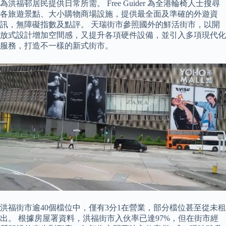
為洪福邨居民提供日常所需。 Free Guider 為全港輪椅人士搜尋
各旅遊景點、大小購物商場設施，提供最全面及準確的外遊資
訊，無障礙指數及點評。 天瑞街市參照國外的鮮活街市，以開
放式設計增加空間感，又提升各項硬件設備，並引入多項現代化
服務，打造不一樣的新式街市。
洪福街市逾40個檔位中，僅有3分1在營業，部分檔位甚至從未租
出。 根據房屋署資料，洪福街市入伙率已達97%，但在街市經