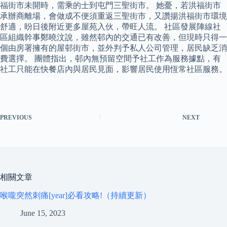
福街市未開時，需乘的士到屯門三聖街市。 她憂，若洪福街市
承辦商離場，會做成不便須重返三聖街市，又讚揚洪福街市環境
舒適，昐日後附近更多屋苑入伙，帶旺人流。 社區發展陣線社
區組織幹事鄭曉汶說，雖然邨內的交通已有改善，但現時只得一
個由房署擁有的屋邨街市，並外判予私人公司管理，居民缺乏消
費選擇。 團體指出，邨內無預留空間予社工作為服務據點，有
社工只能在快餐店內與居民見面，影響居民使用恆常社區服務。
PREVIOUS
NEXT
相關文章
喉嚨突然刺痛[year]必看攻略!（持續更新）
June 15, 2023