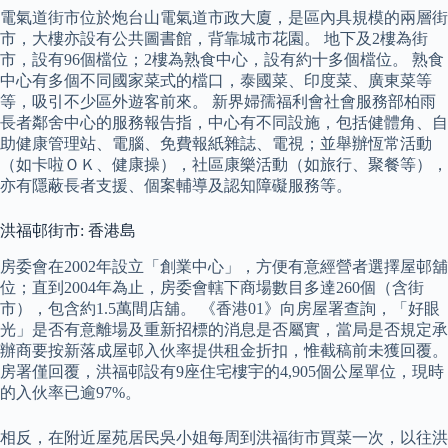
電氣道街市位於炮台山電氣道市政大廈，是區內具規模的兩層街
市，大樓亦設有公共圖書館，背靠城市花園。 地下及2樓為街
市，設有96個檔位；2樓為熟食中心，設有約十多個檔位。 熟食
中心有多個不同國家菜式的檔口，泰國菜、印度菜、廣東菜等
等，吸引不少區外遊客前來。 新界婦孺福利會社會服務部柏雨
長者鄰舍中心的服務報告指，中心有不同設施，包括健體角、自
助健康管理站、電腦、免費報紙雜誌、電視；並舉辦恆常活動
（如卡啦ＯＫ、健康操），社區康樂活動（如旅行、聚餐等），
亦有隱蔽長者支援、個案輔導及認知障礙服務等。
洪福邨街市: 香港島
房委會在2002年設立「創業中心」，方便有意經營者選擇屋邨舖
位；直到2004年為止，房委會轄下商場數目多達260個（含街
市），包含約1.5萬間店舖。 《香港01》向房屋署查詢，「好眼
光」是否有意離場及重新招標的消息是否屬實，當局是否規定承
辦商要按新落成屋邨入伙率提供租金折扣，惟截稿前未獲回覆。
房署僅回覆，洪福邨設有9座住宅樓宇的4,905個公屋單位，現時
的入伙率已逾97%。
相反，在附近屋苑居民吳小姐每周到洪福街市買菜一次，以往洪