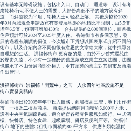
设有基本无障碍设施，包括出入口、自动门、通道等，设计有考
虑轮椅/行动不便人士的需要，大部份高低不平的地方设有斜
道，而斜道较为平坦，轮椅人士可轻易上落。 其後房協於2020
年9月向城規會申請放寬有關發展地盤的地積比率限制，由5.5倍
增至6.5倍，預期可增加430伙，合共提供約2,600個單位，而首批
住戶預計可於2024至2025年度入住。 香港街市有多個形態，發
展的過程有細讀的價值，今次墟市正貨想以圖表形式介紹不同的
術市，以及介紹內容不同但很有意思的文章給大家，從中找尋各
自理想的生活。 洪福邨街市 更有趣的是，由於不少舊式屋苑由
於歷史久遠，不少有一定樓齡的舊屋苑成立業主立案法團，法團
也繼承了本由發展商部分權力，令其屋苑的業主對其街市及商場
作出管理。
洪福邨街市: 洪福邨「開荒牛」之苦 入伙四年社區設施不足
街市賣發臭豬肉
葵涌商場巳於2005年年中投入服務，商場樓高三層，地下用作街
市，一樓及二樓為商場。 商場提供總商用面積約5,900平方米，
設有中央空氣調節系統，適合經營各種零售服務如銀行、中式酒
樓、快餐店、特色食肆、超級廣場、餅店及便利店等。 洪福邨
街市 地下的整體出租街市面積約800平方米，供應各類乾濕貨