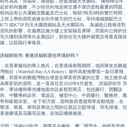
站作為其「洪福邨」循環點，折返港鐵天水圍站。 陳樹暉去年
起於邨內服務，不少街坊向他反映交通不便仍是較嚴重的問題。
邨內設有公共運輸交匯處及巴士站，每朝7時至8時的繁忙時間，
上班上學的居民就會在街市後方的巴士站，等待港鐵接駁巴士
K75 或K75P 到天水圍西鐵站及天水圍區內。 為減低公路噪音對
居民的影響，在服務設施大樓上安裝隔音屏障，而面向公路的住
宅大樓則採用單向走廊設計，部份住宅大樓外牆更設有垂直隔音
牆，以阻隔行車噪音。
洪福邨街市: 香港洪福邨居住环境好吗？
：在英軍服役的華人炮兵，在香港保衛戰期間，他與隊友在雞籠
灣炮台（Waterfall Bay AA Battery）操作高射炮擊落一架日軍飛
機，而當年的雞籠灣炮台便是在華富邨所處的位置，他之後亦成
為華富邨的居民，並一直居住至2020年8月逝世。 洪福邨街市 另
外，華珍樓和華光樓地面亦設多類型商店，包括藥行、西醫診
所、中醫專科診所、電器店、補習中心、中西藥行、醫務所、萬
寧和銀都冰室。 在下邨方面，當時政府透過簡單改動地形，在
華清、華基、華明及華信之間的位置設立籃球場、羽毛球場、兒
童遊樂場及花園等設施，並加設樓梯連接。
元朗「洪福619街市」開業至今兩年，屬「開荒牛」的明哥所經