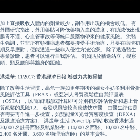
加上直接吸收入體內的劑量較少，副作用出現的機會較低。 有
外國研究指出，外用藥貼可降低藥物入血的濃度，有助減低出現
腸胃不適、心血管事故等傳統口服藥物帶來的健康風險。 洪醫
生強調，並非所有頸椎病患者都要接受手術治療，只要在病情初
期及早應對，便能透過一些非入侵性方法治療。 除了透過醫生
專業診斷，患者可以進行自我評估。 例如貼於牆邊站立，觀察
頭、頸及腰部與牆身的距離。
洪煜華: 11/2017: 香港經濟日報 增磁力共振掃描
除了改善生活習慣，高危一族如更年期後的婦女不妨多利用骨折
風險評估工具（FRAX）或亞洲人骨質疏鬆症自我評量表
（OSTA），以簡單問題或計算即可分別初步評估骨折和患上骨
質疏鬆的風險1,2。 若發現風險較高應儘快求醫，由醫生評估是
否需要再作進一步檢查，如雙能量X光骨質密度檢查（DEXA）
及跟進治療方案1。 洪煜華 生活 Power Up 網站 收錄香港超過
30,000 名註冊西醫及執業醫生（14,000 名西醫、10,000 名中醫、
2,400 名牙醫、3,600 名物理治療師）的基本資料。