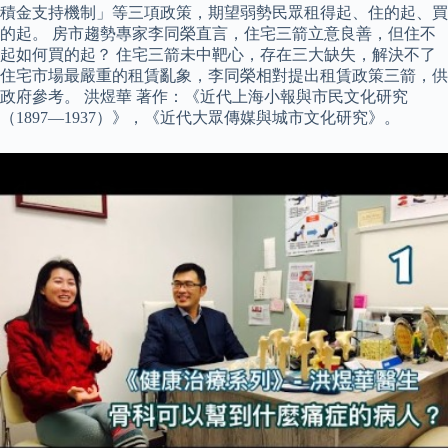
積金支持機制」等三項政策，期望弱勢民眾租得起、住的起、買
的起。 房市趨勢專家李同榮直言，住宅三箭立意良善，但住不
起如何買的起？ 住宅三箭未中靶心，存在三大缺失，解決不了
住宅市場最嚴重的租賃亂象，李同榮相對提出租賃政策三箭，供
政府參考。 洪煜華 著作：《近代上海小報與市民文化研究
（1897—1937）》，《近代大眾傳媒與城市文化研究》。