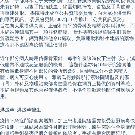
天後，手部麻木近乎失去知覺；經血管擴張藥物治療兩周後情況
未有好轉，四隻手指頭缺血，終需切除拇指、食指及手背皮瓣，
再重建外形。 學院特此成立公共資訊委員會，向大眾提供骨科
的專門資訊。 委員會更於2007年10月推出「公共資訊服務」，
旨在向大眾提供真實、正確和持平的骨科及相關資料與訊息，而
本網站便隸屬其中一項服務範疇。 骨科專科洪煜華醫生叮囑骨
質疏鬆患者，鈣質與維他命D攝取、負重運動和醫生建議的藥物
療程都不應因為疫情而隨便暫停。
近年部分病人轉用仿保骨素針，每半年覆診時皮下注射1次5，減
低腸胃不適或忘記服藥的機會。 這類針藥亦有10年研究證實能
有效減低身體不同部位的骨折機會6，且藥物成分不會累積人
體，病人可安心使用5。 雅麗氏何妙齡那打素醫院矯型及創傷
（骨）外科及物理治療部會盡量確保在網頁上提供的資料準確。
本網頁視頻及其他內容僅供參考，不供作診斷或預防任何疾病之
用。
洪煜華: 洪煜華醫生
疫情下急症門診個案增加，加上患者送院後需先接受新冠病毒快
速檢測，一旦結果為陽性且肺部呼吸困難，醫生需評估全身麻醉
的骨折手術是否仍適合骨折的確診者，手術有機會因而延誤。