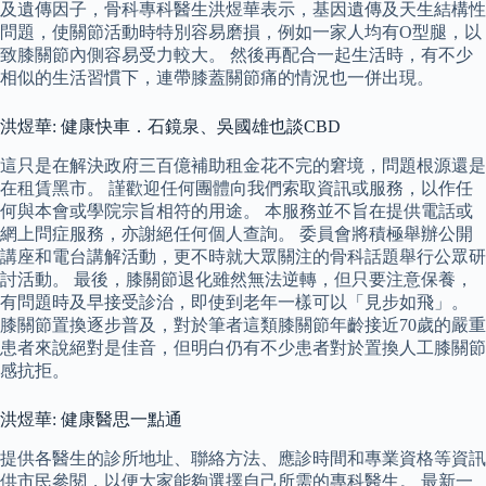
及遺傳因子，骨科專科醫生洪煜華表示，基因遺傳及天生結構性
問題，使關節活動時特別容易磨損，例如一家人均有O型腿，以
致膝關節內側容易受力較大。 然後再配合一起生活時，有不少
相似的生活習慣下，連帶膝蓋關節痛的情況也一併出現。
洪煜華: 健康快車．石鏡泉、吳國雄也談CBD
這只是在解決政府三百億補助租金花不完的窘境，問題根源還是
在租賃黑市。 謹歡迎任何團體向我們索取資訊或服務，以作任
何與本會或學院宗旨相符的用途。 本服務並不旨在提供電話或
網上問症服務，亦謝絕任何個人查詢。 委員會將積極舉辦公開
講座和電台講解活動，更不時就大眾關注的骨科話題舉行公眾研
討活動。 最後，膝關節退化雖然無法逆轉，但只要注意保養，
有問題時及早接受診治，即使到老年一樣可以「見步如飛」。
膝關節置換逐步普及，對於筆者這類膝關節年齡接近70歲的嚴重
患者來說絕對是佳音，但明白仍有不少患者對於置換人工膝關節
感抗拒。
洪煜華: 健康醫思一點通
提供各醫生的診所地址、聯絡方法、應診時間和專業資格等資訊
供市民參閱，以便大家能夠選擇自己所需的專科醫生。 最新一