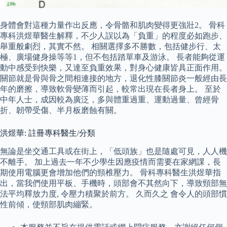
身體會對這種力量作出反應，令骨骼和肌肉變得更強壯2。 骨科
專科洪煜華醫生解釋，不少人誤以為「負重」的程度必如跑步、
舉重般劇烈，其實不然。 相關選擇多不勝數，包括健步行、太
極、廣場健身操等等1，但不包括踏單車及游泳。 長者能夠從運
動中感受到快樂，又達至負重效果，對身心健康皆具正面作用。
關節就是骨與骨之間相連接的地方，退化性膝關節炎一般經由長
年的磨擦，導致軟骨變薄而引起，較常出現在長者身上。 至於
中年人士，成因較為廣泛，多與體重過重、運動過量、曾經骨
折、韌帶受傷、半月板磨蝕有關。
洪煜華: 註冊專科醫生/分類
無論是坐交通工具或在街上，「低頭族」也是隨處可見，人人機
不離手。 加上過去一年不少學生因應疫情而需要在家網課，長
期使用電腦更會增加他們的頸椎壓力。 骨科專科醫生洪煜華指
出，當我們使用平板、手機時，頭部會不其然向下，導致頸部無
法平均釋放力度, 令壓力積聚於前方。 久而久之 會令人的頭部慣
性前傾，使頸部肌肉繃緊。