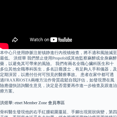
本中心只使用静脈注射镇静進行內視镜檢查，將不適和風險減至
最低。 洪煜華 我們禁止使用Propofol或其他監察麻醉或全身麻醉
藥，以避免其可帶來的風險。 我們有兩名全職心臟科医生和十
多位其他全職專科医生，多名註冊護士，有足夠人手和儀器，及
定期演習，以應付任何可預見的醫療事故。 患者在家中都可透
過FRAX和OSTA兩種方法作骨質疏鬆自我評估，如發現潛在風
險應儘快諮詢醫生意見，決定是否需要再作進一步檢查及跟進治
療方案。
洪煜華: etnet Member Zone 會員專區
骨科醫生發現他的右手紅腫範圍蔓延、手腳出現斑狀病變，第四