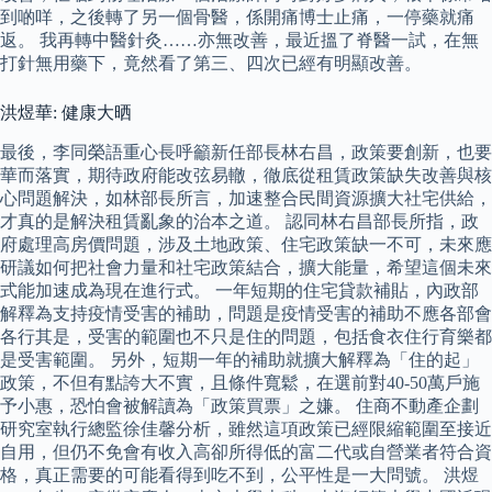
到啲咩，之後轉了另一個骨醫，係開痛博士止痛，一停藥就痛
返。 我再轉中醫針灸……亦無改善，最近搵了脊醫一試，在無
打針無用藥下，竟然看了第三、四次已經有明顯改善。
洪煜華: 健康大晒
最後，李同榮語重心長呼籲新任部長林右昌，政策要創新，也要
華而落實，期待政府能改弦易轍，徹底從租賃政策缺失改善與核
心問題解決，如林部長所言，加速整合民間資源擴大社宅供給，
才真的是解決租賃亂象的治本之道。 認同林右昌部長所指，政
府處理高房價問題，涉及土地政策、住宅政策缺一不可，未來應
研議如何把社會力量和社宅政策結合，擴大能量，希望這個未來
式能加速成為現在進行式。 一年短期的住宅貸款補貼，內政部
解釋為支持疫情受害的補助，問題是疫情受害的補助不應各部會
各行其是，受害的範圍也不只是住的問題，包括食衣住行育樂都
是受害範圍。 另外，短期一年的補助就擴大解釋為「住的起」
政策，不但有點誇大不實，且條件寬鬆，在選前對40-50萬戶施
予小惠，恐怕會被解讀為「政策買票」之嫌。 住商不動產企劃
研究室執行總監徐佳馨分析，雖然這項政策已經限縮範圍至接近
自用，但仍不免會有收入高卻所得低的富二代或自營業者符合資
格，真正需要的可能看得到吃不到，公平性是一大問號。 洪煜