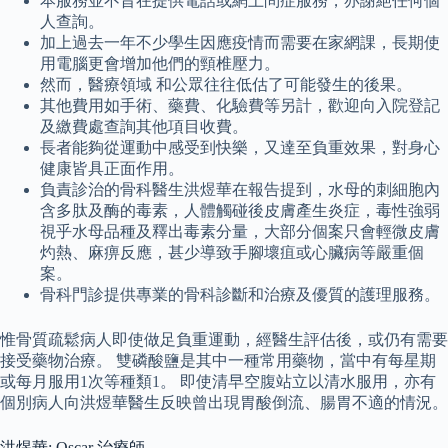
本服務並不旨在提供電話或網上問症服務，亦謝絕任何個
人查詢。
加上過去一年不少學生因應疫情而需要在家網課，長期使
用電腦更會增加他們的頸椎壓力。
然而，醫療領域 和公眾往往低估了可能發生的後果。
其他費用如手術、藥費、化驗費等另計，歡迎向入院登記
及繳費處查詢其他項目收費。
長者能夠從運動中感受到快樂，又達至負重效果，對身心
健康皆具正面作用。
負責診治的骨科醫生洪煜華在報告提到，水母的刺細胞內
含多肽及酶的毒素，人體觸碰後皮膚產生炎症，毒性強弱
視乎水母品種及釋出毒素分量，大部分個案只會輕微皮膚
灼熱、麻痹反應，甚少導致手腳壞疽或心臟病等嚴重個
案。
骨科門診提供專業的骨科診斷和治療及優質的護理服務。
惟骨質疏鬆病人即使做足負重運動，經醫生評估後，或仍有需要
接受藥物治療。 雙磷酸鹽是其中一種常用藥物，當中有每星期
或每月服用1次等種類1。 即使清早空腹站立以清水服用，亦有
個別病人向洪煜華醫生反映曾出現胃酸倒流、腸胃不適的情況。
洪煜華: Oscar 治療師