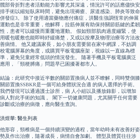
髖部骨折對患者活動能力影響尤其深遠，情況許可的話應儘快安
排手術以縮短臥床時間，避免出現褥瘡、尿道感染、肺炎等致命
併發症3。 除了使用適當藥物應付痛症，洪醫生強調恆常的伸展
運動也是非常重要，他解釋，拉筋伸展有助保持關節筋鍵的柔韌
性，患者可以緩慢而重覆地運動。 假如頸部肌肉過度繃緊，使
用暖包暖敷也能即時紓緩痛楚，又或以按摩及物理治療等方法改
善病情。 他又建議家長，如小朋友需要留在家中網課，不妨調
校電腦屏幕的角度，或購買平板電腦座架，視線以一直線為標
準，避免兒童經常低頭的情況發生。 隨著手機及平板電腦廣泛
應用，「頸梗膊痛」問題早已困擾著都市人。
結論：此研究中接近半數的關節置換病人並不瞭解，同時雙側膝
關節置換SSBKR是一個可給身體狀況合適 的病人選擇的手術。
我們發現可以通過護士診所，病 人小組以及播放錄影，以增加
病人對此手術的知識 。 閣下一切健康問題，尤其關乎任何需要
診斷或治療的病徵，應向醫生查詢。
洪煜華: 醫生列表
他形容，頸椎病是一個持續演變的過程，當年幼時未有改善好姿
勢及作出治療，隨著成長，病情自會加劇。 體型及體質往往涉