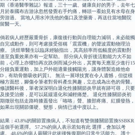
期《香港醫學雜誌》報道，三十一歲、健康良好的男子，去年七
月於泰國布吉游泳忽然發覺右手灼痛，轉頭一看始見有水母在身
旁游過。 當地人用水沖洗他的傷口及塗藥膏，再送往當地醫院
留醫一天。
倘若病人經歷嚴重骨折，康復後行動與自理能力減弱，未必能獨
自完成動作，則可考慮接受俗稱「震震機」的聲波震動物理治
療。 洪煜華醫生以臨床經驗指出，其高頻率而低幅度的震動對
達至負重效果亦有一定幫助。 部分病人骨折後活動能力大不如
前，心理上亦懼怕再次跌倒而減少外出，其實每天應至少進行15
分鐘負重運動，加上戶外能適量接觸陽光，讓身體製造維他命
D，有助骨骼吸收鈣質1。 無法一展球技實在令人遺憾，但從積
極方面想，腳傷令筆者對骨科產生興趣，立志成為出色的骨醫。
修讀醫科後，筆者深深明白退化性膝關節炎早就有跡可尋，只要
及接受治療，是可以延緩退化和減輕痛楚。 退化性膝關節炎初
期徵狀包括走路時膝蓋發出「咯咯」聲、膝部疼痛、紅腫發熱，
如果出現關節僵硬、變形，病情已達中度以上。
結果：43.8%的關節置換病人，不知道有雙側膝關節置換SSBKR
這個手術選擇。 57.2%的病人表示若知有此 選擇，會加以考
慮。 48.6%的病人最關注此術後恢復期的日常生活能力。 護士