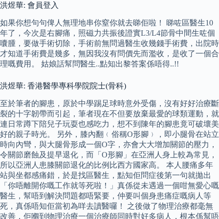
洪煜華: 會員登入
如果你想句句俾人無理地串你窒你就去睇佢啦！ 睇咗區醫生10
年了，今次是右腳痛，照磁力共振後證實L3/L4節骨中間生咗個
囔腫，要做手術切除，手術前無問過醫生收幾錢手術費，出院時
才知道手術費是幾多，無因我沒有問價先而濫收，是收了一個合
理嘅費用。 姑娘話幫問醫生..點知出黎答案係唔得..!!
洪煜華: 香港醫學專科學院院士(骨科)
至於筆者的腳患，原於中學踢足球時意外受傷，沒有好好治療斷
裂的十字韌帶而引起，筆者現在不但要放棄最愛的球類運動，就
連日常蹲下陪兒子玩耍也感吃力，想不到陳年的腳患竟可破壞美
好的親子時光。 另外，膝內翻﹙俗稱O形腳﹚，即小腿骨在站立
時向內彎，與大腿骨形成一個O字，亦會大大增加關節的壓力，
令關節磨蝕及提早退化，而「O形腳」在亞洲人身上較為常見，
所以亞洲人患膝關節退化的比例比西方國家高。 本人腰痛多年
站與坐都感痛錯，於是找區醫生，點知佢問症後第一句就拋出
「你唔離開你嘅工作就等死啦！」真係從未遇過一個咁無愛心嘅
醫生，幫唔到解決問題都唔緊要，仲要叫個身患痛症嘅病人等
死，真係唔知佢當初為咩去讀醫囉！ 之後做了物理治療都毫無
改善，佢嗰到物理治療一個治療師同時對好多病人，根本係幫唔