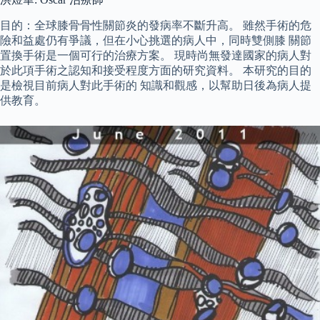
目的：全球膝骨骨性關節炎的發病率不斷升高。 雖然手術的危
險和益處仍有爭議，但在小心挑選的病人中，同時雙側膝 關節
置換手術是一個可行的治療方案。 現時尚無發達國家的病人對
於此項手術之認知和接受程度方面的研究資料。 本研究的目的
是檢視目前病人對此手術的 知識和觀感，以幫助日後為病人提
供教育。