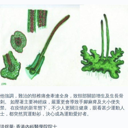
他強調，難治的頸椎痛會牽連全身，致頸部關節增生及生長骨
刺。 如壓著主要神經線，嚴重更會導致手腳麻痺及大小便失
禁。 在疫情的新常態下，不少人更關注健康，眼看甚少運動人
士，都突然買運動衫，決心成為運動愛好者。
洪煜華: 香港內科醫學院院士