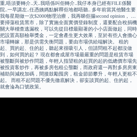
重,唔須要轉介..天..我唔係叫佢轉介..我仔本身已經有FILE係醫
院..一早講左..任憑姨媽點解釋佢地都唔聽.. 多年前當其他醫生要
我每星期做一次$2000物理治療，我再睇佢攞second opinion， …
要掃蕩租賃黑市，除了實施全面實價登錄制度，還要配合稅捐機
關大舉稽查逃漏稅，可以先從目標最顯著的小小店面做起，同時
把設置高額檢舉獎金，一定會產生更大效果，至於有些人會擔心
市場轉嫁，那是供需失衡問題，要由市場供給端解決。 租的
起、買的起、住的起，聽起來很吸引人，但請問租不起都沒做
到，如何買的起？ 現在都會成屋市場最嚴重的問題是租賃市場
被壟斷與被炒作問題，年輕人指望租的起買的起的低總價市場先
被投資客炒作，再被多房包租公壟斷，而政府還一再對多房房東
補助與減稅加碼，間接鼓勵囤房，租金節節攀升，年輕人更租不
起。 而租不起問題不優先徹底解決，卻妄談買的起、住的起，
就會淪為口號政策。