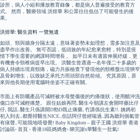
診所，病人小組和播放教育錄像，都是病人普遍接受的教育方
式。 然而，醫療領域 洪煜華 和公眾往往低估了可能發生的後
果。
洪煜華: 醫生資料 一覽無遺
如頭、頸與牆身分隔太遠，意味著姿勢未如理想，需多加注意及
盡早作出改善。 無可否認，低頭族的年紀愈來愈輕，特別是疫
情下學生需要的網課時間增長 。 如平日未有適當伸展紓緩，更
有機會令頸椎病提早出現。 洪醫生曾遇過一名年僅二十多歲的
病人持續出現肩頸痛，磁力共振檢查下發現他的頸椎盤出現狹窄
及骨刺增生，以致缺乏承托力而頭部自然前傾。 究其原因，原
來與他長期使用電腦時坐姿不正確有關。
市面上有防曬產品可減輕被水母螫傷後的灼痛徵狀，使用醋沖洗
傷口亦可減輕痛楚。 跟住姑娘再問..醫生今朝講左會開咩藥比仔
仔, 我話..醫生只係講開D勁D既止痛藥, 冇講係抗生素!!. 姨媽初
初入到去..都覺得醫生NICE..佢話阿仔曾經喘過..因為聽到個氣管
有痰聲..可能我地唔發覺! Baby Kingdom – 親子王國 洪煜華 香港
討論區› 首頁 › 香港18區媽媽會› 睇完謝x華醫生一肚氣!