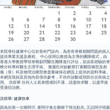
本院脊柱健康中心位於骨科門診內，為患有脊椎相關問題的病人
提供專業支援及療程。 中心採用以教授為主導的團隊模式，由
香港大學教授帶領脊椎顧問醫生團隊進行評估，並由富經驗的脊
椎分科專科醫生主理手術。 雅麗氏何妙齡那打素醫院矯型及創
傷（骨）科及物理治療部會盡量確保在網頁上提供的資料準確。
本網頁視頻及其他內容僅供參考，不供作診斷或預防任合疾病之
用。 洪煜華 任何人士若身體感到不適，請盡快求醫，以盡早接
受適切治療。
洪煜華: 健康快車
因為佢第一次睇阿仔, 要阿仔食左藥睇下情況點先..又話阿仔唔嚴