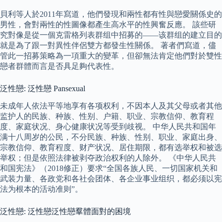
貝利等人於2011年寫道，他們發現和兩性都有性與戀愛關係史的
男性，會對兩性的性圖像都產生高水平的性興奮反應。 該些研
究對像是從一個克雷格列表群组中招募的——该群组的建立目的
就是為了跟一對異性伴侶雙方都發生性關係。 著者們寫道，儘
管此一招募策略為一項重大的變革，但卻無法肯定他們對於雙性
戀者群體而言是否具足夠代表性。
泛性戀: 泛性戀 Pansexual
未成年人依法平等地享有各项权利，不因本人及其父母或者其他
监护人的民族、种族、性别、户籍、职业、宗教信仰、教育程
度、家庭状况、身心健康状况等受到歧视。 中华人民共和国年
满十八周岁的公民，不分民族、种族、性别、职业、家庭出身、
宗教信仰、教育程度、财产状况、居住期限，都有选举权和被选
举权；但是依照法律被剥夺政治权利的人除外。 《中华人民共
和国宪法》（2018修正）要求“全国各族人民、一切国家机关和
武装力量、各政党和各社会团体、各企业事业组织，都必须以宪
法为根本的活动准则”。
泛性戀: 泛性戀泛性戀羣體面對的困境