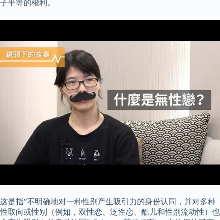
子平等的權利。
这是指”不明确地对一种性别产生吸引力的身份认同，并对多种
性取向或性别（例如，双性恋、泛性恋、酷儿和性别流动性）也