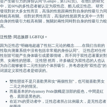
会产生吸引力的身份认同”(Galupo，第1242页)。 在他们的研究
中，近60%的多性恋者被认定为双性恋、酷儿或泛性恋。 研究
發現對於大多女性而言，高漲的性慾跟兩性對自身的性吸引力同
時較高有關。 但對於男性而言，高漲的性慾跟男女其中一方對
自身的性吸引力較高有關，無關於兩性同時對自身的性吸引力較
高。
泛性戀: 同志族群 LGBTQI +
因为泛性恋“明确地超越了性别二元论的概念……在我们当前的
性取向测量系统中没有包括非常规的身份认同”。 泛性恋对任何
性别皆可能产生身体吸引或爱慕情绪，而不同于双性恋著重於對
男、女兩性的戀慕。 泛性戀 然而，许多确定为双性恋的人也认
为自己能够被非二元性别的个体所吸引，并考虑使用“双性恋”的
词源定义双性恋者是错误的。
雙性戀並不是只喜歡男和女“兩個性別”，也可能喜歡男女
二元之外的情況。
而最基本的Polyamory Pride旗幟是頂部的藍色，中間是紅
色，底部是黑色的。
在近3%的受访者中，泛性恋者所占比例最大，是无性恋者
的两倍。