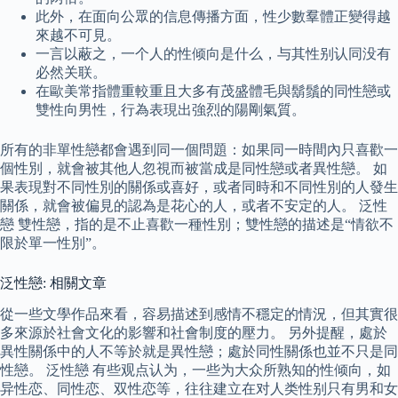
此外，在面向公眾的信息傳播方面，性少數羣體正變得越
來越不可見。
一言以蔽之，一个人的性倾向是什么，与其性别认同没有
必然关联。
在歐美常指體重較重且大多有茂盛體毛與鬍鬚的同性戀或
雙性向男性，行為表現出強烈的陽剛氣質。
所有的非單性戀都會遇到同一個問題：如果同一時間內只喜歡一
個性別，就會被其他人忽視而被當成是同性戀或者異性戀。 如
果表現對不同性別的關係或喜好，或者同時和不同性別的人發生
關係，就會被偏見的認為是花心的人，或者不安定的人。 泛性
戀 雙性戀，指的是不止喜歡一種性別；雙性戀的描述是“情欲不
限於單一性別”。
泛性戀: 相關文章
從一些文學作品來看，容易描述到感情不穩定的情況，但其實很
多來源於社會文化的影響和社會制度的壓力。 另外提醒，處於
異性關係中的人不等於就是異性戀；處於同性關係也並不只是同
性戀。 泛性戀 有些观点认为，一些为大众所熟知的性倾向，如
异性恋、同性恋、双性恋等，往往建立在对人类性别只有男和女