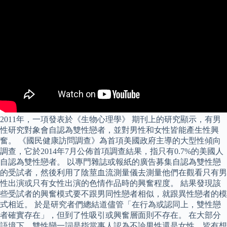
2011年，一項發表於《生物心理學》 期刊上的研究顯示，有男
性研究對象會自認為雙性戀者，並對男性和女性皆能產生性興
奮。 《國民健康訪問調查》為首項美國政府主導的大型性傾向
調查，它於2014年7月公佈首項調查結果，指只有0.7%的美國人
自認為雙性戀者。 以專門雜誌或報紙的廣告募集自認為雙性戀
的受試者，然後利用了陰莖血流測量儀去測量他們在觀看只有男
性出演或只有女性出演的色情作品時的興奮程度。 結果發現該
些受試者的興奮模式要不跟男同性戀者相似，就跟異性戀者的模
式相近。 於是研究者們總結道儘管「在行為或認同上，雙性戀
者確實存在」，但到了性吸引或興奮層面則不存在。 在大部分
語境下，雙性戀一詞是指當事人認為不論男性還是女性，皆有想