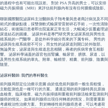
的過程中也有可能出現誤差。 對於 PSA 升高的男士，可以安排
磁力共振掃描（MRI）來評估前列腺內有沒有任何腫瘤或陰影。
聯新國際醫院泌尿科主治醫師吳子翔考量與患者商討病況及不同
術式的優缺點後，採雙側軟式輸尿管雷射碎石手術，一次性清除
結石，術後隔日患者即出院返家正常生活，大幅減少反覆處理泌
尿道結石的困擾。 泌尿外科是專門研究男女泌尿系统與男性生
殖系統的一門醫學，是從外科学細分而來的下属专科。 男性的
泌尿與生殖系統密不可分，而女性的泌尿道則開口於外陰部。
無論男女，泌尿道與生殖道息息相關，兩者的疾病常會互相影
響。 泌尿科學涵蓋的器官包括腎臟、輸尿管、膀胱、尿道，以
及男性生殖系統的睾丸、附睾、輸精管、精囊、前列腺、陰囊與
陰莖。
泌尿科醫師: 我們的專科醫生
前列腺局部定位治療示意圖 由於低危前列腺癌一般生長較慢，
主動監測也是一種可行的方案。 通過定期的前列腺特異抗原抽
血檢查、臨床檢查、磁力共振掃描和重複前列腺活檢來監測前列
腺癌的情況。 如果前列腺癌出現任何轉差的情況，則需要重新
考慮根治性治療方案。 對於轉移性前列腺癌患者，可以考慮荷