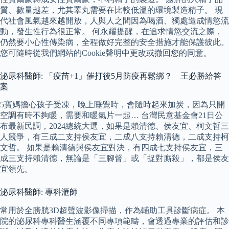
質、數量越差，尤其睪丸需要在比較低溫的環境製造精子。 現
代社會風氣越來越開放，人與人之間因為喝酒、獨處造成情慾流
動，發生性行為很正常。 何永耀提醒，在追求情慾交流之際，
仍然要小心性傳染病，全程做好完整的安全措施才能保護彼此。
您可隨時從我們網站的Cookie聲明中更改或撤回您的同意。
泌尿科醫師: 「疫苗+1」催打後5月防疫再鬆綁？ 王必勝給答
案
5寶媽擔心孩子受凍，晚上睡覺時，會隨時起來加炭，因為只開
空調有時不夠暖，需要和暖氣片一起… 台灣民意基金會21日公
布最新民調，2024總統大選，如果是賴清德、侯友宜、柯文哲三
人競爭，有三成二支持侯友宜，二成八支持賴清德，二成支持柯
文哲。 如果是賴清德與侯友宜對決，有四成七支持侯友宜，三
成三支持賴清德，無論是「三腳督」或「捉對廝殺」，都是侯友
宜領先。
泌尿科醫師: 專科滙師
常用於全膀胱3D超聲波影像掃描，作為輔助工具診斷病症。 本
院的泌尿科專科醫生涵覆不同專項範疇，會透過專業的評估和診