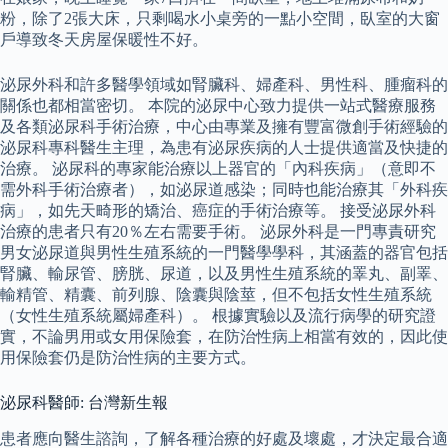
粉，除了2張大床，只剩喝水小桌旁的一點小空間，臥室的大窗
戶導致冬天房屋保暖性不好。
泌尿外科和許多醫學領域如腎臟科、婦產科、男性科、腫瘤科的
關係也都相當密切。 本院的泌尿中心致力提供一站式醫療服務
及各類泌尿科手術治療，中心由專業及擁有豐富微創手術經驗的
泌尿科專科醫生主理，為患有泌尿疾病的人士提供適當及快捷的
治療。 泌尿科的專家能治療以上器官的「內科疾病」（意即不
需外科手術治療者），如泌尿道感染；同時也能治療其「外科疾
病」，如先天畸形的矯治、癌症的手術治療等。 接受泌尿外科
治療的患者只有20％左右需要手術。 泌尿外科是一門專責研究
男女泌尿道與男性生殖系統的一門醫學學科，其涵蓋的器官包括
腎臟、輸尿管、膀胱、尿道，以及男性生殖系統的睪丸、副睪、
輸精管、精囊、前列腺、陰囊與陰莖，但不包括女性生殖系統
（女性生殖系統屬婦產科）。 根據實驗以及流行病學的研究證
實，不論男用或女用保險套，在防治性病上相當有效的，因此使
用保險套仍是防治性病的主要方式。
泌尿科醫師: 台灣新生報
患者應向醫生諮詢，了解各種治療的好處及壞處，才決定最合適