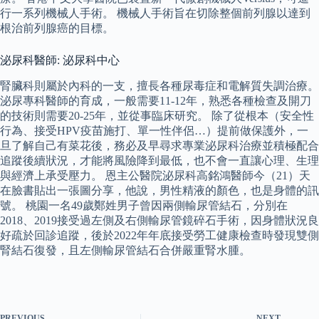
行一系列機械人手術。 機械人手術旨在切除整個前列腺以達到
根治前列腺癌的目標。
泌尿科醫師: 泌尿科中心
腎臟科則屬於內科的一支，擅長各種尿毒症和電解質失調治療。
泌尿專科醫師的育成，一般需要11-12年，熟悉各種檢查及開刀
的技術則需要20-25年，並從事臨床研究。 除了從根本（安全性
行為、接受HPV疫苗施打、單一性伴侶…）提前做保護外，一
旦了解自己有菜花後，務必及早尋求專業泌尿科治療並積極配合
追蹤後續狀況，才能將風險降到最低，也不會一直讓心理、生理
與經濟上承受壓力。 恩主公醫院泌尿科高銘鴻醫師今（21）天
在臉書貼出一張圖分享，他說，男性精液的顏色，也是身體的訊
號。 桃園一名49歲鄭姓男子曾因兩側輸尿管結石，分別在
2018、2019接受過左側及右側輸尿管鏡碎石手術，因身體狀況良
好疏於回診追蹤，後於2022年年底接受勞工健康檢查時發現雙側
腎結石復發，且左側輸尿管結石合併嚴重腎水腫。
PREVIOUS
NEXT