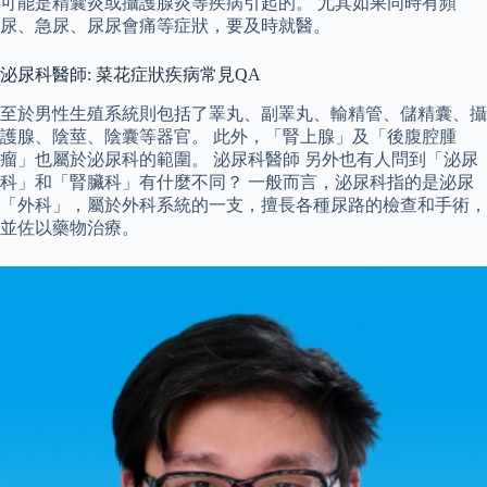
可能是精囊炎或攝護腺炎等疾病引起的。 尤其如果同時有頻
尿、急尿、尿尿會痛等症狀，要及時就醫。
泌尿科醫師: 菜花症狀疾病常見QA
至於男性生殖系統則包括了睪丸、副睪丸、輸精管、儲精囊、攝
護腺、陰莖、陰囊等器官。 此外，「腎上腺」及「後腹腔腫
瘤」也屬於泌尿科的範圍。 泌尿科醫師 另外也有人問到「泌尿
科」和「腎臟科」有什麼不同？ 一般而言，泌尿科指的是泌尿
「外科」，屬於外科系統的一支，擅長各種尿路的檢查和手術，
並佐以藥物治療。