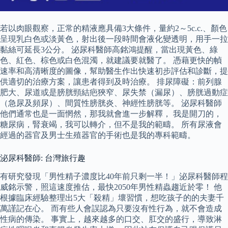
若以肉眼觀察，正常的精液應具備3大條件，量約2～5c.c.、顏色
呈現乳白色或淡黃色，射出後一段時間會液化變透明，用手一拉
黏絲可延長3公分。 泌尿科醫師高銘鴻提醒，當出現黃色、綠
色、紅色、棕色或白色混濁，就建議要就醫了。 憑藉更快的幀
速率和高清晰度的圖像，幫助醫生作出快速初步評估和診斷，提
供適切的治療方案，讓患者得到及時治療。 排尿障礙：前列腺
肥大、尿道或是膀胱頸結疤狹窄、尿失禁（漏尿）、膀胱過動症
（急尿及頻尿）、間質性膀胱炎、神經性膀胱等。 泌尿科醫師
他們通常也是一面惘然，那我就會進一步解釋， 我是開刀的，
糖尿病，腎衰竭，我可以轉介，但不是我的範疇。 所有尿液會
經過的器官及男士生殖器官的手術也是我的專科範疇。
泌尿科醫師: 台灣旅行趣
有研究發現「男性精子濃度比40年前只剩一半！」泌尿科醫師程
威銘示警，照這速度推估，最快2050年男性精蟲趨近於零！ 他
根據臨床經驗整理出5大「殺精」壞習慣，想吃孩子的的夫妻千
萬謹記在心。 而有些人會誤認為只要沒有性行為，就不會造成
性病的傳染。 事實上，越來越多的口交、肛交的盛行，導致淋