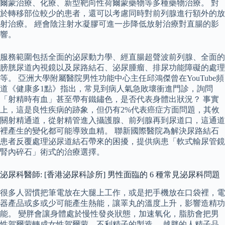
爾蒙治療、化療、新型靶向性荷爾蒙藥物等多種藥物治療。 對
於轉移部位較少的患者，還可以考慮同時對前列腺進行額外的放
射治療。 經會陰注射水凝膠可進一步降低放射治療對直腸的影
響。
服務範圍包括全面的泌尿動力學、經直腸超聲波前列腺、全面的
膀胱尿道內視鏡以及尿路結石、泌尿腫瘤、排尿功能障礙的處理
等。 亞洲大學附屬醫院男性功能中心主任邱鴻傑曾在YouTube頻
道《健康多1點》指出，常見到病人氣急敗壞衝進門診，詢問
「射精時有血」甚至帶有鐵鏽色，是否代表身體出狀況？ 事實
上，這是良性疾病的跡象，但仍有2%代表癌症方面問題，其攸
關射精通道，從射精管進入攝護腺、前列腺再到尿道口，這通道
裡產生的變化都可能導致血精。 聯新國際醫院為解決尿路結石
患者反覆處理泌尿道結石帶來的困擾，提供病患「軟式輸尿管鏡
腎內碎石」術式的治療選擇。
泌尿科醫師: [香港泌尿科診所] 男性面臨的 6 種常見泌尿科問題
很多人習慣把筆電放在大腿上工作，或是把手機放在口袋裡，電
器產品或多或少可能產生熱能，讓睪丸的溫度上升，影響造精功
能。 變胖會讓身體處於慢性發炎狀態，加速氧化，脂肪會把男
性賀爾蒙轉成女性賀爾蒙，不利精子的製造。 越胖的人精子品