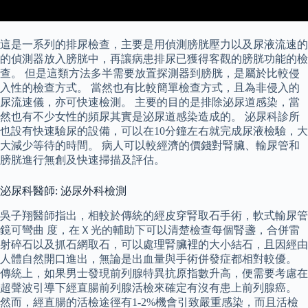
這是一系列的排尿檢查，主要是用偵測膀胱壓力以及尿液流速的
的偵測器放入膀胱中，再讓病患排尿已獲得客觀的膀胱功能的檢
查。 但是這類方法多半需要放置探測器到膀胱，是屬於比較侵
入性的檢查方式。 當然也有比較簡單檢查方式，且為非侵入的
尿流速儀，亦可快速檢測。 主要的目的是排除泌尿道感染，當
然也有不少女性的頻尿其實是泌尿道感染造成的。 泌尿科診所
也設有快速驗尿的設備，可以在10分鐘左右就完成尿液檢驗，大
大減少等待的時間。 病人可以較經濟的價錢對腎臟、輸尿管和
膀胱進行無創及快速掃描及評估。
泌尿科醫師: 泌尿外科檢測
吳子翔醫師指出，相較於傳統的經皮穿腎取石手術，軟式輸尿管
鏡可彎曲 度，在Ｘ光的輔助下可以清楚檢查每個腎盞，合併雷
射碎石以及抓石網取石，可以處理腎臟裡的大小結石，且因經由
人體自然開口進出，無論是出血量與手術併發症都相對較優。
傳統上，如果男士發現前列腺特異抗原指數升高，便需要考慮在
超聲波引導下經直腸前列腺活檢來確定有沒有患上前列腺癌。
然而，經直腸的活檢途徑有1-2%機會引致嚴重感染，而且活檢