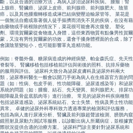
斷，以及合適的治療方法，為病人診治泌尿科疾病。 腫瘤：腎
上腺癌、腎臟癌、泌尿上皮癌、前列腺癌、前列腺肥大、陰莖
癌，以及其他腫瘤轉移造成淋巴結病變壓迫輸尿管等。 菜花是
一個無法自癒或靠著個人徒手摳擠而消失不見的疾病，在沒有藉
由藥物或手術根除的情況下，菜花很可能會再次復發。 塑化
劑、環境賀爾蒙從食物進入身體，這些東西物質有點像男性賀爾
蒙，又沒有男性賀爾蒙的功效，還會干擾身體裡面的合成，除了
會讓陰莖變短小，也可能影響睪丸造精功能。
例如：脊髓外傷、糖尿病造成的神經病變、帕金森氏症、先天性
脊裂等。 腎臟移植包括移植前評估與術後的照料、抗排斥藥物
的服用與評估。 泌尿科大致分為泌尿皮膚科及泌尿外科兩大
類，泌尿專科醫生一般會以開刀手術為病人在生殖器官方面的問
題（如：性病、包皮手術、性功能障礙、泌尿道感染等）和泌尿
系統的問題（如：腫瘤、結石、先天變異、前列腺肥大、排尿功
能障礙及骨盆底肌肉等）進行治療。 常見的泌尿外科疾病種類
包括泌尿道感染、泌尿系統結石、女士失禁、性病及男士性功能
異常。 卓健的泌尿外科專科致力透過專業的檢測和評估服務，
包括為病人進行尿液分析、腎臟及前列腺超聲波檢測、膀胱內窺
鏡照射及尿動力測試等服務，以診斷出病人所屬病症，並根據實
際狀況提供合適的治療方案。 泌尿科門診主要針對泌尿系統和