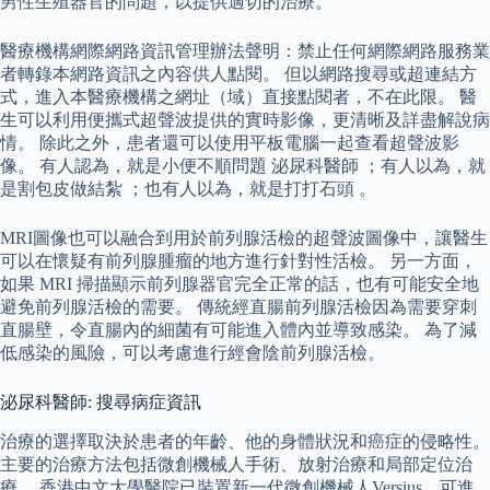
男性生殖器官的問題，以提供適切的治療。
醫療機構網際網路資訊管理辦法聲明：禁止任何網際網路服務業
者轉錄本網路資訊之內容供人點閱。 但以網路搜尋或超連結方
式，進入本醫療機構之網址（域）直接點閱者，不在此限。 醫
生可以利用便攜式超聲波提供的實時影像，更清晰及詳盡解說病
情。 除此之外，患者還可以使用平板電腦一起查看超聲波影
像。 有人認為，就是小便不順問題 泌尿科醫師 ；有人以為，就
是割包皮做結紮 ；也有人以為，就是打打石頭 。
MRI圖像也可以融合到用於前列腺活檢的超聲波圖像中，讓醫生
可以在懷疑有前列腺腫瘤的地方進行針對性活檢。 另一方面，
如果 MRI 掃描顯示前列腺器官完全正常的話，也有可能安全地
避免前列腺活檢的需要。 傳統經直腸前列腺活檢因為需要穿刺
直腸壁，令直腸內的細菌有可能進入體內並導致感染。 為了減
低感染的風險，可以考慮進行經會陰前列腺活檢。
泌尿科醫師: 搜尋病症資訊
治療的選擇取決於患者的年齡、他的身體狀況和癌症的侵略性。
主要的治療方法包括微創機械人手術、放射治療和局部定位治
療。 香港中文大學醫院已裝置新一代微創機械人Versius，可進