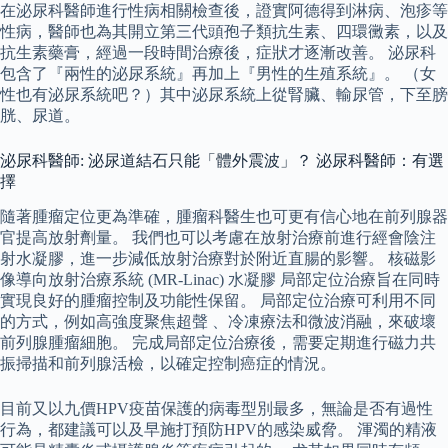
在泌尿科醫師進行性病相關檢查後，證實阿德得到淋病、泡疹等
性病，醫師也為其開立第三代頭孢子類抗生素、四環黴素，以及
抗生素藥膏，經過一段時間治療後，症狀才逐漸改善。 泌尿科
包含了『兩性的泌尿系統』再加上『男性的生殖系統』。 （女
性也有泌尿系統吧？）其中泌尿系統上從腎臟、輸尿管，下至膀
胱、尿道。
泌尿科醫師: 泌尿道結石只能「體外震波」？ 泌尿科醫師：有選
擇
隨著腫瘤定位更為準確，腫瘤科醫生也可更有信心地在前列腺器
官提高放射劑量。 我們也可以考慮在放射治療前進行經會陰注
射水凝膠，進一步減低放射治療對於附近直腸的影響。 核磁影
像導向放射治療系統 (MR-Linac) 水凝膠 局部定位治療旨在同時
實現良好的腫瘤控制及功能性保留。 局部定位治療可利用不同
的方式，例如高強度聚焦超聲 、冷凍療法和微波消融，來破壞
前列腺腫瘤細胞。 完成局部定位治療後，需要定期進行磁力共
振掃描和前列腺活檢，以確定控制癌症的情況。
目前又以九價HPV疫苗保護的病毒型別最多，無論是否有過性
行為，都建議可以及早施打預防HPV的感染威脅。 渾濁的精液