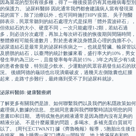
因為菜花的型別有很多種，得了一種後疫苗仍有其他種病毒型別
的保護力。 泌尿科醫師 因此通常我們都會建議病人當有發現菜
花的當下，除了治療以外，也可同時施打HPV疫苗。 吳子翔醫
師表示，民眾常聽到的結石處理方式是採用「體外震波碎石」，
但依結石的大小、硬度不同，一次只能處理1-2顆，若結石過
多，則必須分次處理，再加上每次碎石後的恢復期與間隔時間，
整體療程可能長達數月，對於患者來說身體及心理的負擔不小。
泌尿道結石是最常見的泌尿科疾病之一，也就是腎臟、輸尿管以
及膀胱的結石，以臺灣的統計數據來看，盛行率大約10%，男女
發生率約為三比一，且復發率每年高於15%，3年之內至少有5成
的患者會復發，特別是少飲水、少運動的民眾容易發生結石的狀
況。 後續阿德的龜頭也出現潰瘍破皮，過幾天左側陰囊也紅腫
起來，走路寸步難行，最終痛到受不了到泌尿科就診。
泌尿科醫師: 健康醫療網
了解更多有關我們是誰、如何聯繫我們以及我們的私隱政策如何
處理個人數據的信息。 您就同意書與我們聯繫時請說明您的同
意書ID和日期。 透明或無色的精液通常是因為體內沒有足夠的
精液分泌。 不是什麼嚴重的問題，多喝水、多補充蛋白質就可
以了。 [周刊王CTWANT] 據《齊魯晚報》報導，5胞胎出生後住
在娘家，晚上睡覺一家7口擠在一間臥室，地上堆滿尿布和奶