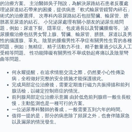
的治療方案。 主治醫師吳子翔說，為解決尿路結石患者反覆處
理泌尿道結石帶來的困擾，提供病患「軟式輸尿管鏡腎內碎石」
術式的治療選擇。 次專科內容尿路結石包括腎臟、輸尿管、膀
胱甚至尿道的結石。 小兒泌尿處理有關小朋友的泌尿生殖問
題，例如：尿道下裂、隱睪症、包皮過長以及腎臟腫瘤等。 泌
尿腫瘤治療包括男女腎上腺、腎臟、輸尿管、膀胱、尿道以及男
性的攝護腺、睪丸、陰莖的腫瘤男性不孕症有關男性生育的各種
問題，例如：無精症、精子活動力不佳、精子數量過少以及人工
受精等問題。 性功能障礙有關男性不舉或勃起疼痛以及陰莖彎
曲等問題。
何永耀提醒，在追求情慾交流之際，仍然要小心性傳染
病，全程做好完整的安全措施才能保護彼此。
完成局部定位治療後，需要定期進行磁力共振掃描和前列
腺活檢，以確定控制癌症的情況。
前列腺局部定位治療示意圖 由於低危前列腺癌一般生長較
慢，主動監測也是一種可行的方案。
一位泌尿專科醫師的養成，一般需要五到六年的時間。
值得一提的是，部分的病患除了頻尿之外，也會伴隨尿急
以及漏尿的情況發生。