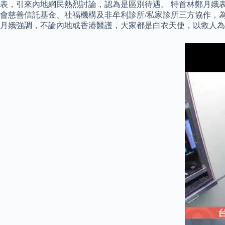
表，引來內地網民熱烈討論，認為是區別待遇。 特首林鄭月娥
會慈善信託基金、社福機構及非牟利診所/私家診所三方協作，為合
月娥強調，不論內地或香港醫護，大家都是白衣天使，以救人