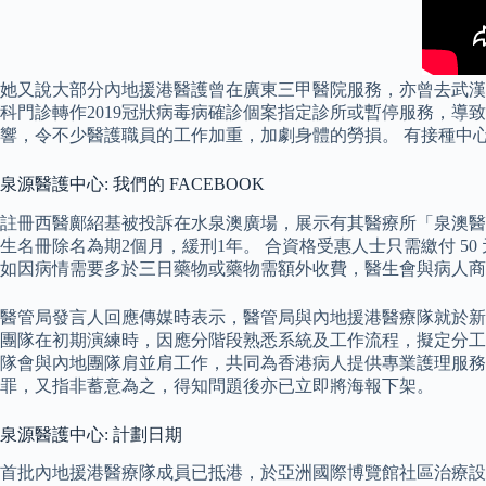
她又說大部分內地援港醫護曾在廣東三甲醫院服務，亦曾去武漢
科門診轉作2019冠狀病毒病確診個案指定診所或暫停服務，導
響，令不少醫護職員的工作加重，加劇身體的勞損。 有接種中
泉源醫護中心: 我們的 FACEBOOK
註冊西醫鄺紹基被投訴在水泉澳廣場，展示有其醫療所「泉澳醫
生名冊除名為期2個月，緩刑1年。 合資格受惠人士只需繳付 5
如因病情需要多於三日藥物或藥物需額外收費，醫生會與病人商
醫管局發言人回應傳媒時表示，醫管局與內地援港醫療隊就於新
團隊在初期演練時，因應分階段熟悉系統及工作流程，擬定分工
隊會與內地團隊肩並肩工作，共同為香港病人提供專業護理服務
罪，又指非蓄意為之，得知問題後亦已立即將海報下架。
泉源醫護中心: 計劃日期
首批內地援港醫療隊成員已抵港，於亞洲國際博覽館社區治療設