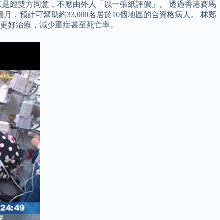
是經雙方同意，不應由外人「以一張紙評價」。 透過香港賽馬
預計可幫助約33,000名居於10個地區的合資格病人。 林鄭
供更好治療，減少重症甚至死亡率。