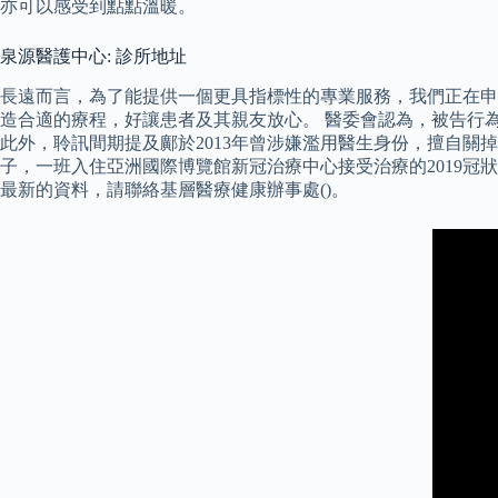
亦可以感受到點點溫暖。
泉源醫護中心: 診所地址
長遠而言，為了能提供一個更具指標性的專業服務，我們正在申
造合適的療程，好讓患者及其親友放心。 醫委會認為，被告行
此外，聆訊間期提及鄺於2013年曾涉嫌濫用醫生身份，擅自關
子，一班入住亞洲國際博覽館新冠治療中心接受治療的2019冠
最新的資料，請聯絡基層醫療健康辦事處()。