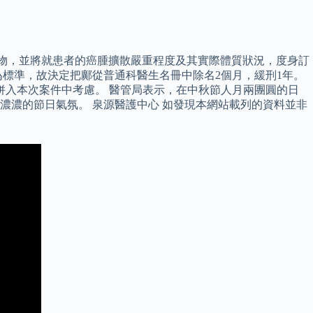
藥物，並將就患者的癌腫擴散嚴重程度及其實際體質狀況，度身訂
標準，故決定把鄺從普通科醫生名冊中除名2個月，緩刑1年。
併入本次案件中考慮。 醫管局表示，在中秋節人月兩團圓的日
濃濃的節日氣氛。 泉源醫護中心 如發現本網站載列的資料並非