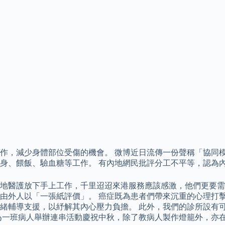
作，減少身體部位受傷的機會。 微博近日流傳一份聲稱「協同
身、餵飯、驗血糖等工作。 有內地網民批評分工不平等，認為
地醫護放下手上工作，千里迢迢來港服務應該感激，他們更要需要
由外人以「一張紙評價」。 癌症既為患者們帶來沉重的心理打擊
緒輔導支援，以紓解其內心壓力負擔。 此外，我們的診所設有
）為一班病人舉辦連串活動慶祝中秋，除了教病人製作燈籠外，亦