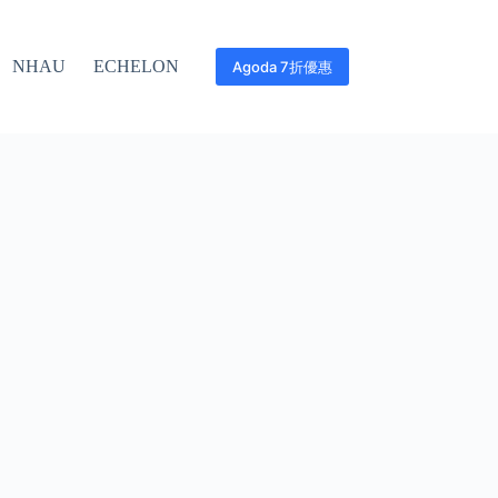
NHAU
ECHELON
Agoda 7折優惠