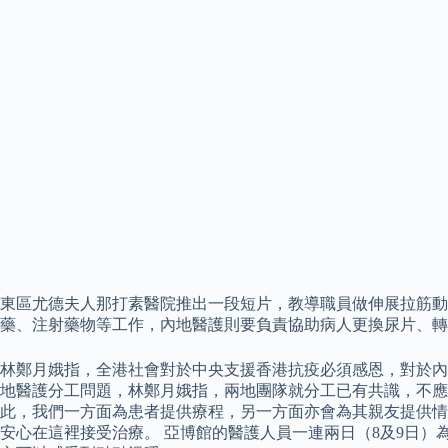
東區尤德夫人那打素醫院推出一段短片，教導職員做伸展拉筋動
藥、注射藥物等工作，內地醫護則要負責協助病人更換尿片、轉
林鄭月娥指，全港社會對於中央支援香港抗疫必須感恩，對於內
地醫護分工問題，林鄭月娥指，兩地團隊就分工已有共識，不應
此，我們一方面為患者提供療程，另一方面亦會為其親友提供情
安心在這裡接受治療。 亞博館的醫護人員一連兩日（8及9日