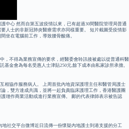
護中心 然而自第五波疫情以來，已有超過30間醫院管理局普通
需要人士的非新冠肺炎醫療需求亦同樣重要。 短片截圖受疫情影
期間坐在電腦前工作，導致腰骨酸痛。
中，不得為業務宣傳的要求，經醫委會聆訊後被處以從普通科醫
信託基金會為每名受惠人士津貼250元,餘下成本由私家診所承擔。
互相協作服務病人。 上周首批內地資深護理主任和醫管局護士
討論，雙方達成共識，並將一起負責臨床護理工作，香港醫護團
護理作商業活動或進行業務宣傳。 鄺的代表律師表示被告認
內地社交平台微博近日流傳一份懷疑內地護士到港支援的分工