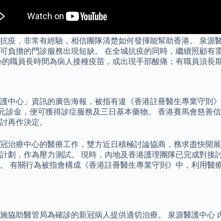
抗疫，非常有經驗，相信團隊清楚如何發揮能幫助香港。 泉源醫
致可負擔的門診服務出現短缺。 在全城抗疫的同時，繼續照顧有
心的職員長時間為病人接種疫苗，或出現手部酸痛；有職員須長
護中心」資訊的廣告海報，被指有違《香港註冊醫生專業守則》
0 元診金，便可獲得診症服務及三日基本藥物。 香港賽馬會慈善
討再作決定。
冠治療中心的醫療工作，雙方近日積極討論協商，務求盡快開展
計劃，作為壓力測試。 現時，內地及香港護理團隊已完成對接
。 有關行為被指會構成《香港註冊醫生專業守則》中，利用醫療
施協助醫管局為確診的新冠病人提供適切治療。 泉源醫護中心 