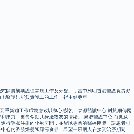
模式開展初期護理常規工作及分配」，當中列明香港醫護負責派
內地醫護只能負責護工的工作，得不到尊重。
重新適工作環境應致以衷心感謝。 泉源醫護中心 對於網傳兩
和壓力，更會牽動其身邊親友的情緒。 泉源醫護中心 有見及
可進行靜脈注射的化療房間，並配以專業的醫療團隊，讓患者可
在中心內派發燈籠和應節食品，希望一班病人在接受治療期間，