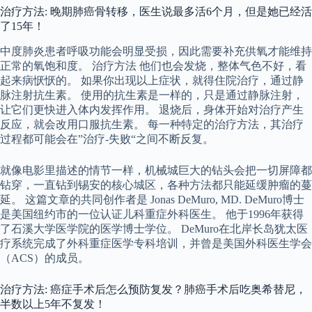
治疗方法: 晚期肺癌骨转移，医生说最多活6个月，但是她已经活
了15年！
中度肺炎患者呼吸功能会明显受损，因此需要补充供氧才能维持
正常的氧饱和度。 治疗方法 他们也会发烧，整体气色不好，看
起来病恹恹的。 如果你出现以上症状，就得住院治疗，通过静
脉注射抗生素。 使用的抗生素是一样的，只是通过静脉注射，
让它们更快进入体内发挥作用。 退烧后，身体开始对治疗产生
反应，就会改用口服抗生素。 每一种特定的治疗方法，其治疗
过程都可能会在”治疗-失败“之间不断反复。
就像电影里描述的情节一样，机械城巨大的钻头会把一切屏障都
钻穿，一直钻到锡安的核心城区，各种方法都只能延缓肿瘤的蔓
延。 这篇文章的共同创作者是 Jonas DeMuro, MD. DeMuro博士
是美国纽约市的一位认证儿科重症外科医生。 他于1996年获得
了石溪大学医学院的医学博士学位。 DeMuro在北岸长岛犹太医
疗系统完成了外科重症医学专科培训，并曾是美国外科医生学会
（ACS）的成员。
治疗方法: 癌症手术后怎么预防复发？肺癌手术后吃奥希替尼，
半数以上5年不复发！