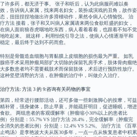
了许多药，都无济于事。 张子和听后，认为此病服药难以奏
效，告诉病人家属，找来两名妇女，装扮成演戏的丑角，故作姿
态，扭扭捏捏地做出许多滑稽动作，果然令病人心情愉悦。 治
疗方法 接着，张子和又叫病人家属请来两位食欲旺盛的妇女，
在病人面前狼吞虎咽地吃东西，病人看着看着，也跟着不知不觉
地吃起来。 就这样，利用怡悦引导之法，使病人心情逐渐平和
稳定，最后终于达到不药而愈。
特别是骨髓造血细胞与胃黏膜上皮细胞的损伤最为严重。 如乳
腺癌手术采用肿瘤局部扩大切除的保留乳房手术，肢体骨肉瘤绝
大多数患者均不需要截肢术而保留肢体，术后进行预防性放疗。
这种坚壁清野的方法，在肿瘤的治疗中，叫做介入治疗。
治疗方法: 方法 3 的 9:咨询有关药物的事宜
第四，经常进行腰部活动，还可多做一些刺激脚心的按摩，可益
精补肾，强身健体，防止早衰，并能疏肝明目，促进睡眠，增进
食欲。 两组患者的客观缓解率（肿瘤缩小30%以上的患者比
例）分别是：55.7% VS 治疗方法 28.4%，完全缓解率（肿瘤完
全消失的患者比例）分别是：12.4% VS 5.2%。 治疗方法 《百草
止鸣汤》是李艳波大夫从医30多年，一点一点从恢复患者中积累