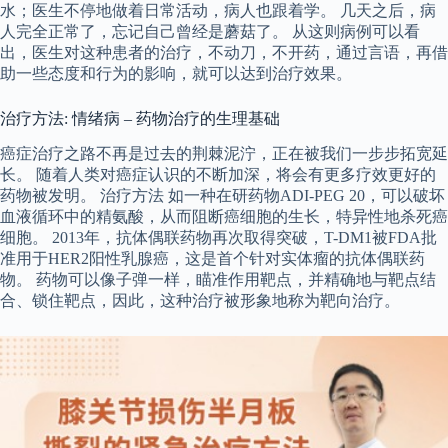
水；医生不停地做着日常活动，病人也跟着学。 几天之后，病
人完全正常了，忘记自己曾经是蘑菇了。 从这则病例可以看
出，医生对这种患者的治疗，不动刀，不开药，通过言语，再借
助一些态度和行为的影响，就可以达到治疗效果。
治疗方法: 情绪病 – 药物治疗的生理基础
癌症治疗之路不再是过去的荆棘泥泞，正在被我们一步步拓宽延
长。 随着人类对癌症认识的不断加深，将会有更多疗效更好的
药物被发明。 治疗方法 如一种在研药物ADI-PEG 20，可以破坏
血液循环中的精氨酸，从而阻断癌细胞的生长，特异性地杀死癌
细胞。 2013年，抗体偶联药物再次取得突破，T-DM1被FDA批
准用于HER2阳性乳腺癌，这是首个针对实体瘤的抗体偶联药
物。 药物可以像子弹一样，瞄准作用靶点，并精确地与靶点结
合、锁住靶点，因此，这种治疗被形象地称为靶向治疗。