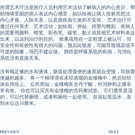
所谓艺术疗法是医疗人员利用艺术活动了解病人的内心意识，帮
助情绪受困的病人表达内心感受，如以绘画让病人投射其想法、
内心矛盾、人际关系，以及因疾病引发的不安等。 艺术治疗可
通过任何美术、艺术活动，如绘画、拼贴、捏塑与雕刻，依病人
的需要用颜料、蜡笔、彩色笔、碳笔、黏土或其他艺术材料表达
出来，以达到治疗的目的。 效果虽然在一定程度上被认可，但
安全性和有效性有很大的问题，预后比较差，可能导致感染或不
可逆的阳痿，强烈不建议做。 肺癌是呼吸系统的疾病，与消化
系统没有直接关系。
没有喝足够的水和液体，肠道处理粪便的速度就会变慢，导致粪
便越积越多。 将一个棉球浸在未经蒸馏的金缕梅中，然后轻轻
涂在痔疮上。 众所周知，金缕梅富含丹宁酸，对消肿和止痛非
常有效。 你也可以买含有金缕梅的含药擦拭垫。 它们通常是湿
的，可以代替厕纸，或者和厕纸一起使用。 在浴缸装温水，直
到水位达10厘米。
PREVIOUS
NEXT