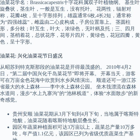
油菜花学名：Brassicacapestris十字花科属双子叶植物纲。 基生叶
旋叠状，茎生叶，一般是互生，没有托叶。 花两性，辐射对
称，花瓣4枚，呈十字形排列，雄蕊通常6枚,4长2短，通常称
为“四强雄蕊”，雌蕊由二心皮构成，子房位置靠上。 茎圆柱
形，多分枝；叶互生，叶大，浓绿色，无叶柄及托；三、四月
间，茎梢着花，总状花序，花萼片四片，黄绿色，花冠四瓣，黄
色，呈十字形。
油菜花: 兴化油菜花节日盛况
从昭苏到特克斯那段的油菜花是开得最茂盛的。 2010年4月2
日，“第二届中国兴化千岛菜花节”即将开幕。 开幕当天，游客
可在万亩金色花海中欣赏到水乡风情演出。 顺道还可一游江苏
省最大的水上森林——李中水上森林公园。 坐木筏漂流在森林
水道间，漫步“水上九寨沟”的“池林栈道”，体验“水面散步”的新
奇感觉。
贵州安顺 油菜花期从3月下旬到4月下旬，当地属于喀斯特
地貌，油菜花随着喀斯特地貌层叠生长。
园区年蔬菜种植面积可达3万亩以上，蔬菜总产量10万多
吨，年产值1.1亿元，该园区已列为省级优质蔬菜生产基