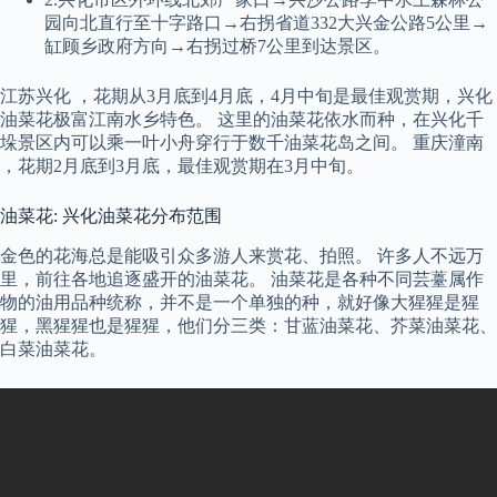
园向北直行至十字路口→右拐省道332大兴金公路5公里→
缸顾乡政府方向→右拐过桥7公里到达景区。
江苏兴化 ，花期从3月底到4月底，4月中旬是最佳观赏期，兴化
油菜花极富江南水乡特色。 这里的油菜花依水而种，在兴化千
垛景区内可以乘一叶小舟穿行于数千油菜花岛之间。 重庆潼南
，花期2月底到3月底，最佳观赏期在3月中旬。
油菜花: 兴化油菜花分布范围
金色的花海总是能吸引众多游人来赏花、拍照。 许多人不远万
里，前往各地追逐盛开的油菜花。 油菜花是各种不同芸薹属作
物的油用品种统称，并不是一个单独的种，就好像大猩猩是猩
猩，黑猩猩也是猩猩，他们分三类：甘蓝油菜花、芥菜油菜花、
白菜油菜花。