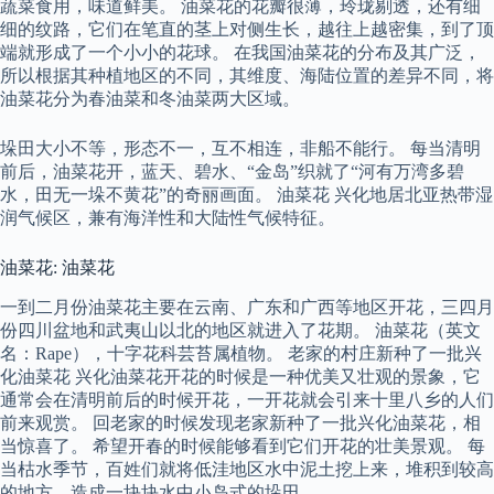
蔬菜食用，味道鲜美。 油菜花的花瓣很薄，玲珑剔透，还有细
细的纹路，它们在笔直的茎上对侧生长，越往上越密集，到了顶
端就形成了一个小小的花球。 在我国油菜花的分布及其广泛，
所以根据其种植地区的不同，其维度、海陆位置的差异不同，将
油菜花分为春油菜和冬油菜两大区域。
垛田大小不等，形态不一，互不相连，非船不能行。 每当清明
前后，油菜花开，蓝天、碧水、“金岛”织就了“河有万湾多碧
水，田无一垛不黄花”的奇丽画面。 油菜花 兴化地居北亚热带湿
润气候区，兼有海洋性和大陆性气候特征。
油菜花: 油菜花
一到二月份油菜花主要在云南、广东和广西等地区开花，三四月
份四川盆地和武夷山以北的地区就进入了花期。 油菜花（英文
名：Rape），十字花科芸苔属植物。 老家的村庄新种了一批兴
化油菜花 兴化油菜花开花的时候是一种优美又壮观的景象，它
通常会在清明前后的时候开花，一开花就会引来十里八乡的人们
前来观赏。 回老家的时候发现老家新种了一批兴化油菜花，相
当惊喜了。 希望开春的时候能够看到它们开花的壮美景观。 每
当枯水季节，百姓们就将低洼地区水中泥土挖上来，堆积到较高
的地方，造成一块块水中小岛式的垛田。