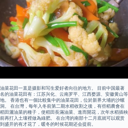
油菜花田一直是摄影和写生爱好者向往的地方。 目前中国最著
名的油菜花田有：江苏兴化、云南罗平、江西婺源、安徽黄山等
地。 香港也有一個比較集中的油菜花田，位於新界大埔的沙螺
洞。 在台灣，每年入冬前第二期水稻收割之後，有些稻農會在
稻田灑油菜的種子，使稻田長滿油菜、進而開花，次年水稻插秧
前再打入土壤裡做為綠肥。 在台湾的南部十二月底就可以观赏
到盛开的有才花了，暖冬的时候花期还会提前。