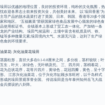
垛田以优越的地理位置，良好的投资环境，纯朴的文化氛围，热
忱欢迎各界志士前来投资兴业，共创美好未来。 以’垛田香葱’为
主导产品的脱水蔬菜打进了英国、日本、韩国、香港等20多个国
家和地区。 ‘五福酱菜’荣获国家绿色食品发展中心颁发的绿色食
品使用权证书。 全镇基本上形成了贸工农一体化、产加销一条
龙的产业结构。 垛田气候温和，土壤中富含有机质及钙、铁、
锰等多种微量元素;垛田境内大气、水源无污染，达到了生产绿
色食的环境要求。
油菜花: 兴化油菜花垛田
茎圆柱形，直径大多在0.1-0.8厘米之间，多分枝，茎杆较软；叶
互生，叶大，浓绿色，无叶柄及托。 三、四月间，茎梢着花，
花为总状花序，花萼片四片，黄绿色，花冠四瓣，黄色，呈十字
形。 江苏兴化油菜花，位于兴化市缸顾乡东旺村，以千岛样式
形成的垛田景观享誉全国。 传说垛田是当年泰州知州岳飞大战
金兵摆设的八卦阵。