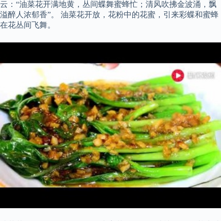
云：“油菜花开满地黄，丛间蝶舞蜜蜂忙；清风吹拂金波涌，飘
溢醉人浓郁香”。 油菜花开放，花粉中的花蜜，引来彩蝶和蜜蜂
在花丛间飞舞。