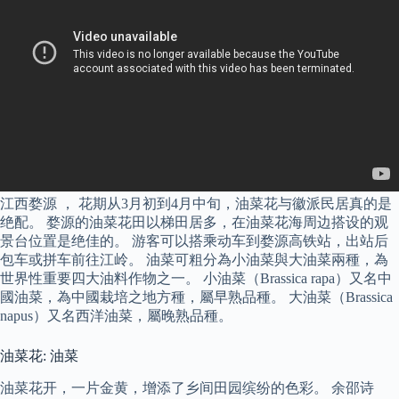
江西婺源 ， 花期从3月初到4月中旬，油菜花与徽派民居真的是
绝配。 婺源的油菜花田以梯田居多，在油菜花海周边搭设的观
景台位置是绝佳的。 游客可以搭乘动车到婺源高铁站，出站后
包车或拼车前往江岭。 油菜可粗分為小油菜與大油菜兩種，為
世界性重要四大油料作物之一。 小油菜（Brassica rapa）又名中
國油菜，為中國栽培之地方種，屬早熟品種。 大油菜（Brassica
napus）又名西洋油菜，屬晚熟品種。
油菜花: 油菜
油菜花开，一片金黄，增添了乡间田园缤纷的色彩。 余邵诗