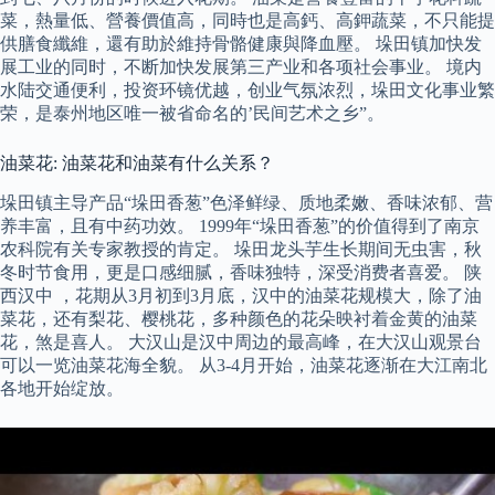
菜，熱量低、營養價值高，同時也是高鈣、高鉀蔬菜，不只能提
供膳食纖維，還有助於維持骨骼健康與降血壓。 垛田镇加快发
展工业的同时，不断加快发展第三产业和各项社会事业。 境内
水陆交通便利，投资环镜优越，创业气氛浓烈，垛田文化事业繁
荣，是泰州地区唯一被省命名的’民间艺术之乡”。
油菜花: 油菜花和油菜有什么关系？
垛田镇主导产品“垛田香葱”色泽鲜绿、质地柔嫩、香味浓郁、营
养丰富，且有中药功效。 1999年“垛田香葱”的价值得到了南京
农科院有关专家教授的肯定。 垛田龙头芋生长期间无虫害，秋
冬时节食用，更是口感细腻，香味独特，深受消费者喜爱。 陕
西汉中 ，花期从3月初到3月底，汉中的油菜花规模大，除了油
菜花，还有梨花、樱桃花，多种颜色的花朵映衬着金黄的油菜
花，煞是喜人。 大汉山是汉中周边的最高峰，在大汉山观景台
可以一览油菜花海全貌。 从3-4月开始，油菜花逐渐在大江南北
各地开始绽放。