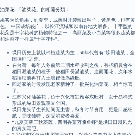
油菜花: 「油菜花」的相關分類：
果实为长角果，到夏季，成熟时开裂散出种子，紫黑色，也有黄
色。 中国栽培较广，以长江流域和以南各地为最多。 十字型的
花朵是十字花科的植物特征之一，高丽菜及小白菜等很多蔬菜都
和油菜花一样属“十字花科”。
垛田历史上就以种植蔬菜为主，50年代曾有“垛田油菜，全
国挂帅”之誉。
在台灣，每年入冬前第二期水稻收割之後，有些稻農會在
稻田灑油菜的種子，使稻田長滿油菜、進而開花，次年水
稻插秧前再打入土壤裡做為綠肥。
回老家的时候发现老家新种了一批兴化油菜花，相当惊喜
了。
江苏兴化油菜花，位于兴化市缸顾乡东旺村，以千岛样式
形成的垛田景观享誉全国。
垛田龙头芋生长期间无虫害，秋冬时节食用，更是口感细
腻，香味独特，深受消费者喜爱。
“九夏芙蓉三秋菱藕，四围香菜万顷鱼虾”是垛田田园风光
的真实写照。
2.兴化市区外环线北郊严家口→兴沙公路李中水上森林公