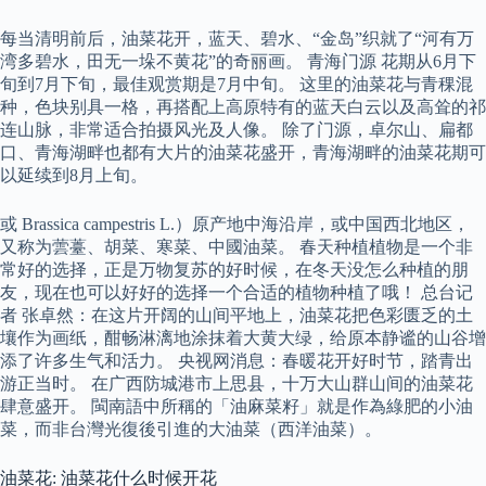
每当清明前后，油菜花开，蓝天、碧水、“金岛”织就了“河有万
湾多碧水，田无一垛不黄花”的奇丽画。 青海门源 花期从6月下
旬到7月下旬，最佳观赏期是7月中旬。 这里的油菜花与青稞混
种，色块别具一格，再搭配上高原特有的蓝天白云以及高耸的祁
连山脉，非常适合拍摄风光及人像。 除了门源，卓尔山、扁都
口、青海湖畔也都有大片的油菜花盛开，青海湖畔的油菜花期可
以延续到8月上旬。
或 Brassica campestris L.）原产地中海沿岸，或中国西北地区，
又称为蕓薹、胡菜、寒菜、中國油菜。 春天种植植物是一个非
常好的选择，正是万物复苏的好时候，在冬天没怎么种植的朋
友，现在也可以好好的选择一个合适的植物种植了哦！ 总台记
者 张卓然：在这片开阔的山间平地上，油菜花把色彩匮乏的土
壤作为画纸，酣畅淋漓地涂抹着大黄大绿，给原本静谧的山谷增
添了许多生气和活力。 央视网消息：春暖花开好时节，踏青出
游正当时。 在广西防城港市上思县，十万大山群山间的油菜花
肆意盛开。 閩南語中所稱的「油麻菜籽」就是作為綠肥的小油
菜，而非台灣光復後引進的大油菜（西洋油菜）。
油菜花: 油菜花什么时候开花