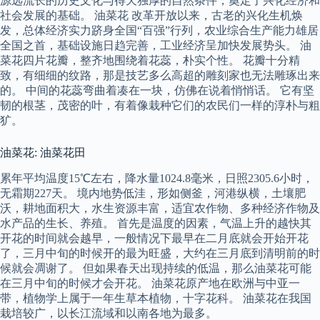
源远流长的历史文化与得天独厚的自然条件，奠定了兴化经济和
社会发展的基础。 油菜花 改革开放以来，古老的兴化生机焕
发，总体经济实力跻身全国“百强”行列，农业综合生产能力雄居
全国之首，基础设施日趋完善，工业经济呈加快发展势头。 油
菜花四片花瓣，整齐地围绕着花蕊，朴实个性。 花瓣十分精
致，有细细的纹路，那是技艺多么高超的雕刻家也无法雕琢出来
的。 中间的花蕊弯曲着凑在一块，仿佛在说着悄悄话。 它有坚
韧的根茎，茂密的叶，有着像栽种它们的农民们一样的淳朴与粗
犷。
油菜花: 油菜花田
累年平均温度15℃左右，降水量1024.8毫米，日照2305.6小时，
无霜期227天。 境内地势低洼，形如侧釜，河港纵横，土壤肥
沃，耕地面积大，水生资源丰富，适宜农作物、多种经济作物及
水产品的生长、养殖。 首先是温度的因素，气温上升的越快其
开花的时间就会越早，一般情况下最早在二月底就会开始开花
了，三月中旬的时候开的最为旺盛，大约在三月底到清明前的时
候就会凋谢了。 但如果春天出现持续的低温，那么油菜花可能
在三月中旬的时候才会开花。 油菜花原产地在欧洲与中亚一
带，植物学上属于一年生草本植物，十字花科。 油菜花在我国
栽培较广，以长江流域和以南各地为最多。