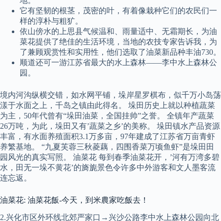
地。
它有坚韧的根茎，茂密的叶，有着像栽种它们的农民们一
样的淳朴与粗犷。
依山傍水的上思县气候温和、雨量适中、无霜期长，为油
菜花提供了绝佳的生活环境，当地的农技专家告诉我，为
了兼顾观赏性和实用性，他们选取了油菜新品种丰油730。
顺道还可一游江苏省最大的水上森林——李中水上森林公
园。
境内河沟纵横交错，如水网平铺，垛岸星罗棋布，似千万小岛荡
漾于水面之上，千岛之镇由此得名。 垛田历史上就以种植蔬菜
为主，50年代曾有“垛田油菜，全国挂帅”之誉。 全镇年产蔬菜
26万吨，为此，垛田又有’蔬菜之乡’的美称。 垛田镇水产品资源
丰富，有水面养殖面积3.1万多亩，97年建成了江苏省万亩青虾
养繁基地。 “九夏芙蓉三秋菱藕，四围香菜万顷鱼虾”是垛田田
园风光的真实写照。 油菜花 每到春季油菜花开，’河有万湾多碧
水，田无一垛不黄花’的旖旎景色令许多中外游客和文人墨客流
连忘返。
油菜花: 油菜花飯-今天，到米農家吃飯去！
2.兴化市区外环线北郊严家口→兴沙公路李中水上森林公园向北