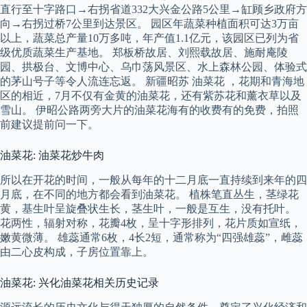
直行至十字路口→右拐省道332大兴金公路5公里→缸顾乡政府方
向→右拐过桥7公里到达景区。 园区年蔬菜种植面积可达3万亩
以上，蔬菜总产量10万多吨，年产值1.1亿元，该园区已列为省
级优质蔬菜生产基地。 郑板桥故居、刘熙载故居、施耐庵陵
园、拱极台、文博中心、乌巾荡风景区、水上森林公园、体验式
的茅山号子等令人流连忘返。 新疆昭苏 油菜花 ，花期和青海地
区的相近，7月不仅有金黄的油菜花，还有紫苏花和薰衣草以及
雪山。 伊昭公路两旁大片的油菜花海有的收费有的免费，拍照
前建议提前问一下。
油菜花: 油菜花炒牛肉
所以在开花的时间，一般从每年的十二月底一直持续到来年的四
月底，在不同的地方都会看到油菜花。 植株笔直丛生，茎绿花
黄，基生叶呈旋叠状生长，茎生叶，一般是互生，没有托叶。
花两性，辐射对称，花瓣4枚，呈十字形排列，花片质如宣纸，
嫩黄微薄。 雄蕊通常6枚，4长2短，通常称为“四强雄蕊”，雌蕊
由二心皮构成，子房位置靠上。
油菜花: 兴化油菜花相关历史记录