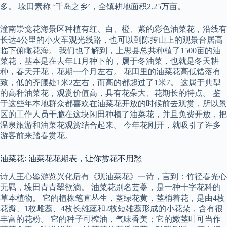
多。 垛田素称 ‘千岛之乡’，全镇耕地面积2.25万亩。
潼南崇龛花海景区种植有红、白、橙、紫的彩色油菜花，沿线有
长达4公里的小火车观光线路，也可以到陈抟山上的观景台居高
临下俯瞰花海。 我们也了解到，上思县总共种植了1500亩的油
菜花，基本是在去年11月种下的，属于冬油菜，也就是冬天耕
种，春天开花，花期一个月左右。 花田里的油菜花高低错落有
致，低的齐腰处1米2左右，而高的都超过了1米7。 这属于典型
的高秆油菜花，观赏价值高，具有花朵大、花期长的特点。 鉴
于这些年本地群众都喜欢在油菜花开放的时候前去观赏，所以景
区的工作人员干脆在这块闲田种植了油菜花，并且免费开放，把
温泉旅游和油菜花观赏结合起来。 今年花刚开，就吸引了许多
游客前来踏春赏花。
油菜花: 油菜花花期表，让你赏花不用愁
诗人王心鉴游览兴化后有《观油菜花》一诗，言到：竹径春光心
无羁，垛田青青翠欲滴。 油菜花别名芸薹，是一种十字花科的
草本植物。 它的植株笔直丛生，茎绿花黄，茎梢着花，是由4枚
花瓣、1枚雌蕊、4枚长雄蕊和2枚短雄蕊形成的小花朵，含有很
丰富的花粉。 它的种子可榨油，气味香美；它的嫩茎叶可当作