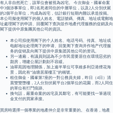
有人非自然死亡，該單位會被視為凶宅。 今次御金・國峯命案
中3個涉事單位，即2名死者同住的中層單位，以及2人分別伏屍
的2個平台單位，均成為凶宅，估計銀行短期內難以承造按揭。
本公司擬使用閣下的個人姓名、電話號碼、傳真、地址或電郵地
址處理閣下的申請、回覆閣下查詢並作地產代理服務的促銷及向
閣下提供中原集團其他公司的資訊。
本公司拟使用阁下的个人姓名、电话号码、传真、地址或
电邮地址处理阁下的申请、回复阁下查询并作地产代理服
务的促销及向阁下提供中原集团其他公司的资讯。
另一邊廂，有議員則認為不少市民需要居住在環境惡劣的
劏房，增建公屋計劃刻不容緩。
油翠苑因地理關係，加上逾半單位可享維多利亞港煙花海
景，因此有“油塘居屋樓王”的稱號。
租住御金・國峯第7座的一對公務員夫婦，昨日（4日）清
晨雙雙墮樓，2人分別伏屍平台2個單位的花園，而2人同住
的單位有打鬥痕跡。
換句話，嚴重命案的凶宅及其鄰宅，有可能要找一筆過現
金支付的買家承接。
買房時選擇一個專業的地產仲介是非常重要的。 在香港，地產