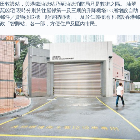
田救護站，與港鐵油塘站乃至油塘消防局只是數街之隔。 油翠
苑凶宅 現時分別於往屋邨第一及三期的升降機塔LG層增設自助
郵件／貨物提取櫃「順便智能櫃」、及於仁麗樓地下增設香港郵
政「智郵站」各一部，方便住戶及區內市民。