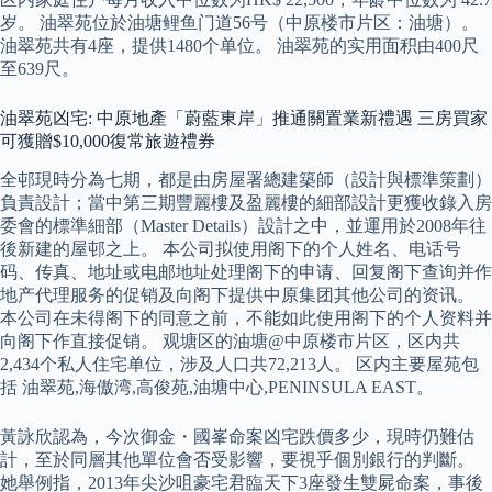
岁。 油翠苑位於油塘鲤鱼门道56号（中原楼市片区：油塘）。
油翠苑共有4座，提供1480个单位。 油翠苑的实用面积由400尺
至639尺。
油翠苑凶宅: 中原地產「蔚藍東岸」推通關置業新禮遇 三房買家
可獲贈$10,000復常旅遊禮券
全邨現時分為七期，都是由房屋署總建築師（設計與標準策劃）
負責設計；當中第三期豐麗樓及盈麗樓的細部設計更獲收錄入房
委會的標準細部（Master Details）設計之中，並運用於2008年往
後新建的屋邨之上。 本公司拟使用阁下的个人姓名、电话号
码、传真、地址或电邮地址处理阁下的申请、回复阁下查询并作
地产代理服务的促销及向阁下提供中原集团其他公司的资讯。
本公司在未得阁下的同意之前，不能如此使用阁下的个人资料并
向阁下作直接促销。 观塘区的油塘@中原楼市片区，区内共
2,434个私人住宅单位，涉及人口共72,213人。 区内主要屋苑包
括 油翠苑,海傲湾,高俊苑,油塘中心,PENINSULA EAST。
黃詠欣認為，今次御金・國峯命案凶宅跌價多少，現時仍難估
計，至於同層其他單位會否受影響，要視乎個別銀行的判斷。
她舉例指，2013年尖沙咀豪宅君臨天下3座發生雙屍命案，事後