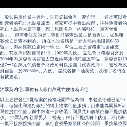
一般如果單位業主過世，註冊記錄會有「死亡證」，通常可以看
到死者的死亡地點及原因，買家可從中看出端倪，往往跳樓者的
死亡地點為大廈平臺，死亡原因多為「內臟移位、頭蓋骨爆
裂」。 但需要注意的是，查冊只能查出業主是否過世，如果租
客死亡是查不到的。 所在地段名稱是「新九龍內地段第6459
號」，與高翔苑位處同一地段。 單位主要是警務處宿舍組支
配，其次為消防處等部門，2009年入伙。 立法會財務委員會於
2004年向房委會購買被丟空近兩年康和式居屋單位，房委會以19
億7千7百萬元代價售予財政司司長法團（代表政府），被改為政
府宿舍，於2005年6月入伙。 屋苑名稱「油美苑」及樓宇名稱沒
有被更名。
油翠苑凶宅: 單位有人非自然死亡便淪為凶宅
以上述曾發生5屍命案的德福花園單位為例，事發至今雖已近20
年，但恒生和渣打銀行的網上物業估值服務，仍未能為同翼8個
單位提供估值，而中銀進一步收緊，同層共16個單位都不提供估
價。 油翠苑凶宅 業界人士補充，銀行不提供網上估值，不代表
一概不接納按揭申請，銀行會視乎案發距今的時間、承按單位與