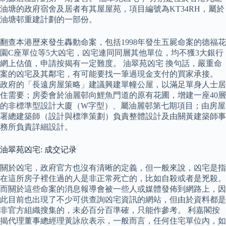
油塘的政府宿舍及居者有其屋屋苑，項目編號為KT34RH，屬於
油塘邨重建計劃的一部份。
翻查本港歷來發生轟動命案，包括1998年發生五屍命案的德福花
園C座單位等5大凶宅，凶宅連同同層其他單位，均不獲3大銀行
網上估值，申請按揭有一定難度。 油翠苑凶宅 換句話，嚴重命
案的凶宅及其鄰宅，有可能要找一筆過現金支付的買家承接。
政府的「長遠房屋策略」建議興建單幢公屋，以滿足單身人士居
住需要；房委會於油麗邨向鯉魚門道的原有花圃，增建一座40層
的非標準型設計大廈（W字型）、屬油麗邨第七期項目；由房屋
署總建築師（設計與標準策劃）負責整體設計及由關黃建築師事
務所負責詳細設計。
油翠苑凶宅: 成交记录
關於凶宅，政府官方也沒有清晰的定義，但一般來說，凶宅是指
在這所房子裡住過的人是非正常死亡的，比如自殺或者是兇殺。
而關於這些命案的消息報導會被一些人或媒體發佈到網路上，因
此目前也出現了不少可供查詢凶宅資訊的網站，但由於資料都是
非官方組織搜集的，未必百分百準確，只能作參考。 利嘉閣按
揭代理董事總經理黃詠欣表示，一般而言，任何住宅單位內，如