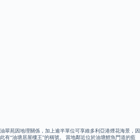
油翠苑因地理關係，加上逾半單位可享維多利亞港煙花海景，因
此有“油塘居屋樓王”的稱號。 當地鄰近位於油塘鯉魚門道的藍