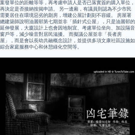
案發單位的距離等等，再考慮申請人是否已落實簽約購入單位，
再決定是否接納按揭申請。 另一邊廂，有議員則認為不少市民
需要居住在環境惡劣的劏房，增建公屋計劃刻不容緩。 房屋署
總建築師說明油麗邨第七期並非「插針式公屋」，只是油麗邨的
延伸發展，大廈設計上也會因地制宜、考慮單位坐向、加設隔音
窗戶等，減少噪音對居民滋擾。 而擬議公屋並非「長者房
屋」，而是會以長幼共融概念設計，並提供多項文康社區設施如
綜合家庭服務中心和休憩綠化空間等。