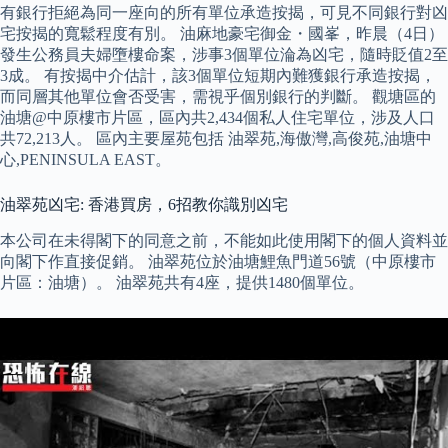
有銀行拒絕為同一座向的所有單位承造按揭，可見不同銀行對凶
宅按揭的寬鬆程度有別。 油麻地豪宅御金・國峯，昨晨（4日）
發生公務員夫婦墮樓命案，涉事3個單位淪為凶宅，隨時貶值2至
3成。 有按揭中介估計，該3個單位短期內難獲銀行承造按揭，
而同層其他單位會否受害，需視乎個別銀行的判斷。 觀塘區的
油塘@中原樓市片區，區內共2,434個私人住宅單位，涉及人口
共72,213人。 區內主要屋苑包括 油翠苑,海傲灣,高俊苑,油塘中
心,PENINSULA EAST。
油翠苑凶宅: 香港買房，6招教你識別凶宅
本公司在未得閣下的同意之前，不能如此使用閣下的個人資料並
向閣下作直接促銷。 油翠苑位於油塘鯉魚門道56號（中原樓市
片區：油塘）。 油翠苑共有4座，提供1480個單位。