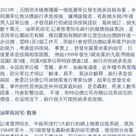
2013年，元朗洪水橋雅珊園一個低層單位發生燒炭自殺命案，令
同層單位無法獲銀行承造按揭，據傳媒報道，有新婚夫婦2年後
買入該單位後，才發現銀行拒絕提供按揭貸款，最終撻訂，損失
數十萬元。 油翠苑凶宅 記者致電恒生銀行的服務熱線查詢，是
否與單位屬凶宅有關，獲回覆指有關的單位需交由估價師作進一
步估價，需時1至2個工作天，而銀行會按照估價結果和客戶的供
款能力，考慮提供按揭。 事實上，曾發生嚴重命案的凶宅，日
後要承造按揭相當困難。 例如1998年發生5屍命案的九龍灣德福
花園C座5樓，同翼8個單位即時跌價逾2成，銀行亦拒絕承造按
揭，令該批單位被「雪藏」多年，金融海潚後，近年樓市再度熾
熱，部分單位才得以「解凍」易手。 黃詠欣解釋，銀行承造按
揭前，會委託估價公司就物業進行專業估價，如單位曾發生命
案，事件的性質例如意外抑或家庭糾紛、是否轟動、死者人數等
因素，均會影響估值。 不過，有時估價公司亦難以估算凶宅的
價值，在這情況下，銀行很大可能拒絕承造按揭。
油翠苑凶宅: 觀塘
記者運用恒生、中銀和渣打3大銀行的網上物業估值系統，查詢
1984年至今，共5個曾發生轟動命案的凶宅價值，發現部分命案