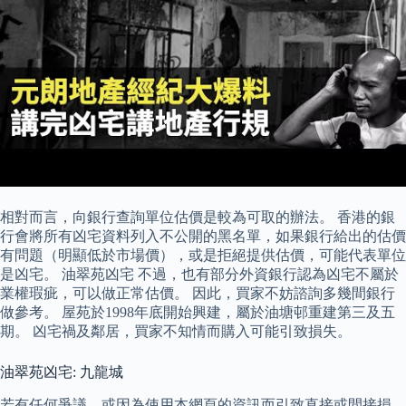
相對而言，向銀行查詢單位估價是較為可取的辦法。 香港的銀
行會將所有凶宅資料列入不公開的黑名單，如果銀行給出的估價
有問題（明顯低於市場價），或是拒絕提供估價，可能代表單位
是凶宅。 油翠苑凶宅 不過，也有部分外資銀行認為凶宅不屬於
業權瑕疵，可以做正常估價。 因此，買家不妨諮詢多幾間銀行
做參考。 屋苑於1998年底開始興建，屬於油塘邨重建第三及五
期。 凶宅禍及鄰居，買家不知情而購入可能引致損失。
油翠苑凶宅: 九龍城
若有任何爭議，或因為使用本網頁的資訊而引致直接或間接損