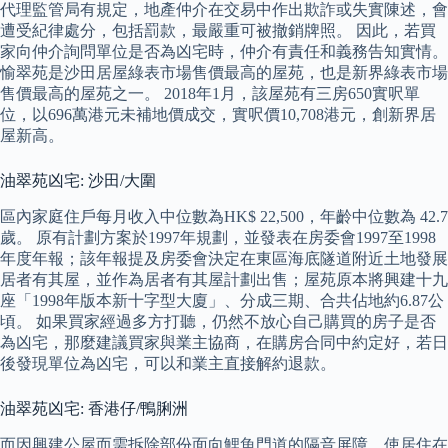
代理監管局有規定，地產仲介在交易中作出欺詐或失實陳述，會
遭受紀律處分，包括罰款，最嚴重可被撤銷牌照。 因此，若買
家向仲介詢問單位是否為凶宅時，仲介有責任和義務告知實情。
愉翠苑是沙田居屋綠表市場售價最高的屋苑，也是新界綠表市場
售價最高的屋苑之一。 2018年1月，該屋苑有三房650實呎單
位，以696萬港元未補地價成交，實呎價10,708港元，創新界居
屋新高。
油翠苑凶宅: 沙田/大圍
區內家庭住戶每月收入中位數為HK$ 22,500，年齡中位數為 42.7
歲。 原有計劃方案於1997年規劃，並發表在房委會1997至1998
年度年報；該年報提及房委會決定在東區海底隧道附近土地發展
居者有其屋，並作為居者有其屋計劃出售；屋苑原本將興建十九
座「1998年版本新十字型大廈」、分成三期、合共佔地約6.87公
頃。 如果買家經過多方打聽，仍然不放心自己購買的房子是否
為凶宅，那麼建議買家與業主協商，在購房合同中約定好，若日
後發現單位為凶宅，可以和業主直接解約退款。
油翠苑凶宅: 香港仔/鴨脷洲
而因興建公屋而需拆除部份面向鯉魚門道的隔音屏障，使居住在