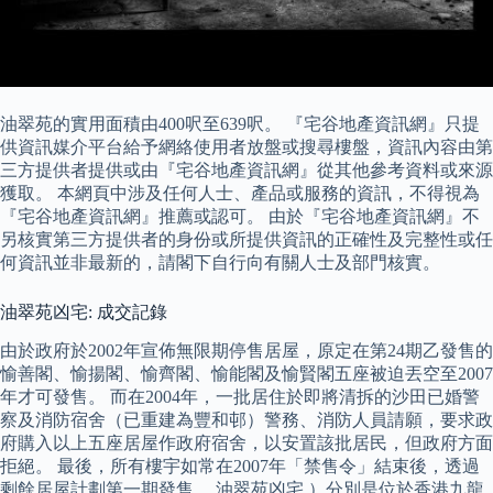
油翠苑的實用面積由400呎至639呎。 『宅谷地產資訊網』只提
供資訊媒介平台給予網絡使用者放盤或搜尋樓盤，資訊內容由第
三方提供者提供或由『宅谷地產資訊網』從其他參考資料或來源
獲取。 本網頁中涉及任何人士、產品或服務的資訊，不得視為
『宅谷地產資訊網』推薦或認可。 由於『宅谷地產資訊網』不
另核實第三方提供者的身份或所提供資訊的正確性及完整性或任
何資訊並非最新的，請閣下自行向有關人士及部門核實。
油翠苑凶宅: 成交記錄
由於政府於2002年宣佈無限期停售居屋，原定在第24期乙發售的
愉善閣、愉揚閣、愉齊閣、愉能閣及愉賢閣五座被迫丟空至2007
年才可發售。 而在2004年，一批居住於即將清拆的沙田已婚警
察及消防宿舍（已重建為豐和邨）警務、消防人員請願，要求政
府購入以上五座居屋作政府宿舍，以安置該批居民，但政府方面
拒絕。 最後，所有樓宇如常在2007年「禁售令」結束後，透過
剩餘居屋計劃第一期發售。 油翠苑凶宅 ）分別是位於香港九龍