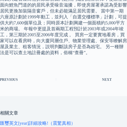
面向鯉魚門道的的居民承受噪音滋擾，即使房屋署承諾為受影響
居民更換加裝隔音窗戶，但未必能滿足居民需要。 當中第一期
六座原計劃於1999年動工，並列入「自選交樓標準」計劃，可提
供大約7,600個單位及；同時原本計劃興建一個面積約5,000平方
米的商場。 年報中更提及首兩期工程預計於2003年或2004年竣
工，第三期於2005至2006年度完成 。 買房一定要實地看房，買
家可以在看房時，向大廈同層住戶、物業管理處、保安等瞭解房
屋及業主、租客情況，説明判斷該房子是否為凶宅。 另一種辦
法是可以查土地註冊處的資料，俗稱“查冊”。
PREVIOUS
NEXT
相關文章
匯璽英文[year]詳細攻略!（震驚真相）