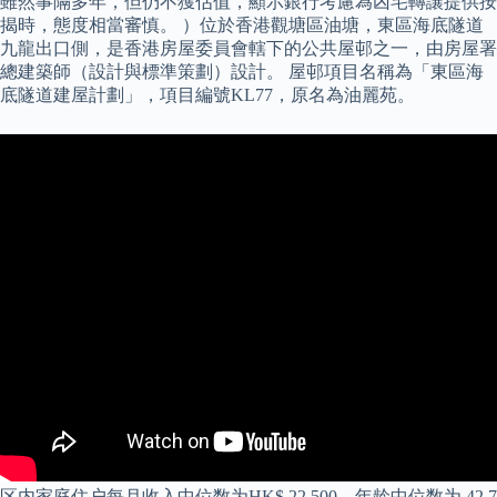
雖然事隔多年，但仍不獲估值，顯示銀行考慮為凶宅轉讓提供按
揭時，態度相當審慎。 ）位於香港觀塘區油塘，東區海底隧道
九龍出口側，是香港房屋委員會轄下的公共屋邨之一，由房屋署
總建築師（設計與標準策劃）設計。 屋邨項目名稱為「東區海
底隧道建屋計劃」，項目編號KL77，原名為油麗苑。
区内家庭住户每月收入中位数为HK$ 22,500，年龄中位数为 42.7