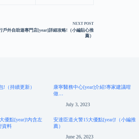
NEXT
POST
行戶外自助遊專門店[year]詳細攻略!（小編貼心推
薦）
人包!（持續更新）
康寧醫務中心[year]介紹!專家建議咁
做…
July 3, 2023
點[year]!內含左
安達臣道火警15大優點[year]!（小編推
密資料
薦）
June 26, 2023