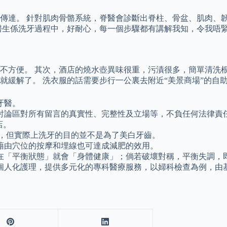
傳達。 針對肌肉骨骼系統，脊醫會診斷出脊柱、骨盆、肌肉、
醫生係洗牙過程中，好耐心，每一個步驟都有講解我知，令我唔
不方便。 其次，酒店的燒水壺異味很重，污漬很多，簡單清洗根
就緩解了。 洗衣服的話需要步行一公裏去附近“美景商場”的自
牙醫。
討論區對所有留言的真實性、完整性及立場等，不負任何法律責
店。
麗，但實際上洗牙的目的並不是為了美白牙齒。
藉由穴位的按摩和埋線也可達成減肥的效用。
在「平衡狀態」就會「身體健康」；倘若破壞對稱，平衡失調，
個人化護理，提供多元化的專科醫療服務，以婦科檢查為例，由