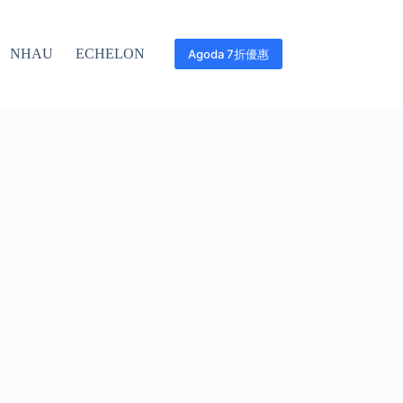
NHAU
ECHELON
Agoda 7折優惠