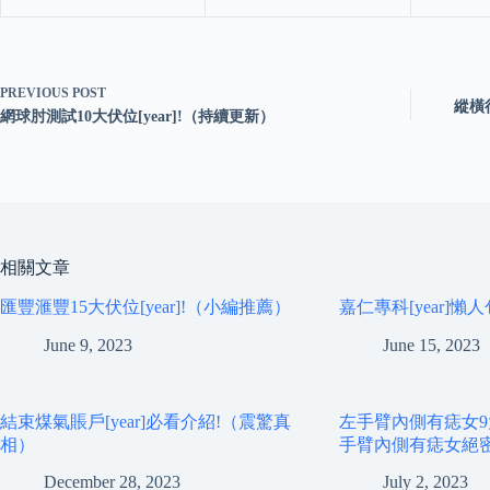
PREVIOUS
POST
縱橫
網球肘測試10大伏位[year]!（持續更新）
相關文章
匯豐滙豐15大伏位[year]!（小編推薦）
嘉仁專科[year]懶
June 9, 2023
June 15, 2023
結束煤氣賬戶[year]必看介紹!（震驚真
左手臂內側有痣女9大優
相）
手臂內側有痣女絕
December 28, 2023
July 2, 2023