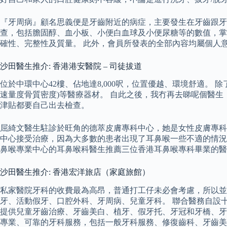
『牙周病』顧名思義便是牙齒附近的病症，主要發生在牙齒跟牙齦的
查，包括膽固醇、血小板、小便白血球及小便尿糖等的數值，掌
確性、完整性及質量。 此外，會員所發表的全部內容均屬個人
沙田醫生推介: 香港港安醫院 – 司徒拔道
位於中環中心42樓、佔地達8,000呎，位置優越、環境舒適。 除
速量度骨質密度)等醫療器材。 自此之後，我冇再去睇呢個醫
津貼都要自己出去檢查。
屈綺文醫生駐診於旺角的德萃皮膚專科中心，她是女性皮膚專科
中心接受治療，因為大多數的患者出現了耳鼻喉一些不適的情況
鼻喉專業中心的耳鼻喉科醫生推薦三位香港耳鼻喉專科畢業的醫
沙田醫生推介: 香港宏洋旅店（家庭旅館）
私家醫院牙科的收費最為高昂，普通打工仔未必會考慮，所以並
牙、活動假牙、口腔外科、牙周病、兒童牙科。 聯合醫務自設
提供兒童牙齒治療、牙齒美白、植牙、假牙托、牙冠和牙橋、牙
專業、可靠的牙科服務，包括一般牙科服務、修復齒科、牙齒美