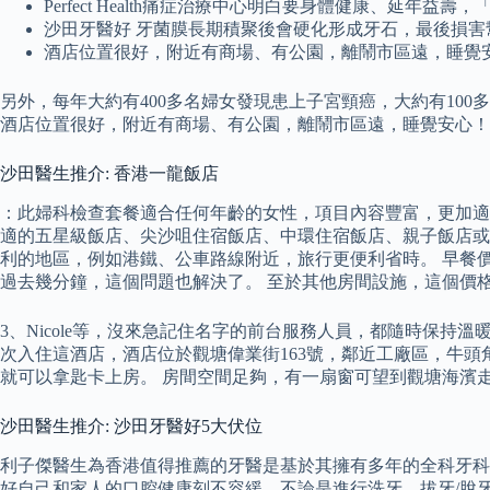
Perfect Health痛症治療中心明白要身體健康、延年
沙田牙醫好 牙菌膜長期積聚後會硬化形成牙石，最後損
酒店位置很好，附近有商場、有公園，離鬧市區遠，睡覺
另外，每年大約有400多名婦女發現患上子宮頸癌，大約有10
酒店位置很好，附近有商場、有公園，離鬧市區遠，睡覺安心！
沙田醫生推介: 香港一龍飯店
：此婦科檢查套餐適合任何年齡的女性，項目內容豐富，更加適合想
適的五星級飯店、尖沙咀住宿飯店、中環住宿飯店、親子飯店或
利的地區，例如港鐵、公車路線附近，旅行更便利省時。 早餐
過去幾分鐘，這個問題也解決了。 至於其他房間設施，這個價
3、Nicole等，沒來急記住名字的前台服務人員，都隨時保持
次入住這酒店，酒店位於觀塘偉業街163號，鄰近工廠區，牛頭
就可以拿匙卡上房。 房間空間足夠，有一扇窗可望到觀塘海濱
沙田醫生推介: 沙田牙醫好5大伏位
利子傑醫生為香港值得推薦的牙醫是基於其擁有多年的全科牙科
好自己和家人的口腔健康刻不容緩，不論是進行洗牙、拔牙/脫