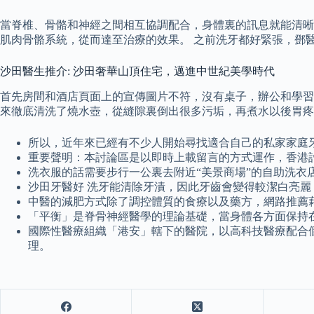
當脊椎、骨骼和神經之間相互協調配合，身體裏的訊息就能清晰
肌肉骨骼系統，從而達至治療的效果。 之前洗牙都好緊張，鄧
沙田醫生推介: 沙田奢華山頂住宅，邁進中世紀美學時代
首先房間和酒店頁面上的宣傳圖片不符，沒有桌子，辦公和學習
來徹底清洗了燒水壺，從縫隙裏倒出很多污垢，再煮水以後胃疼
所以，近年來已經有不少人開始尋找適合自己的私家家庭
重要聲明：本討論區是以即時上載留言的方式運作，香港
洗衣服的話需要步行一公裏去附近“美景商場”的自助洗衣
沙田牙醫好 洗牙能清除牙漬，因此牙齒會變得較潔白亮
中醫的減肥方式除了調控體質的食療以及藥方，網路推薦
「平衡」是脊骨神經醫學的理論基礎，當身體各方面保持
國際性醫療組織「港安」轄下的醫院，以高科技醫療配合
理。