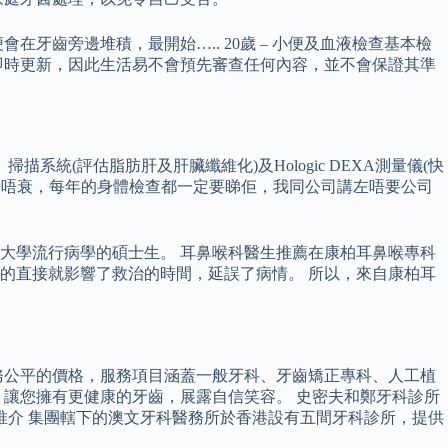
齒旁邊堆積，最開始….. 20歲 – 小便及血液檢查基本檢
即時更新，因此生活易不會預先審查任何內容，並不會保證其準
系統(評估脂肪肝及肝臟纖維化)及Hologic DEXA測量儀(快
好衰唔衰，每年的身體檢查都一定要睇佢，我同公司講左唔要公司
大學流行病學的碩士生。 耳鼻喉科醫生推薦在康柏耳鼻喉專科
的直接就影響了救治的時間，延誤了病情。 所以，來自康柏耳
務公平的價格，服務項目涵蓋一般牙科、牙齒矯正專科、人工植
讓您擁有更健康的牙齒，展露自信笑容。 史密夫和鄭牙科診所
推介 集團轄下的澳文牙科醫務所於香港設有五間牙科診所，提供