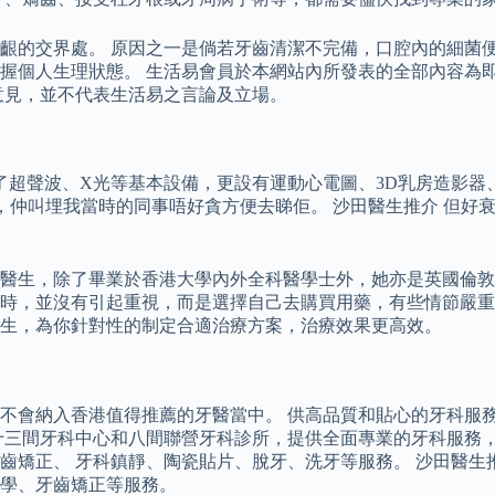
交界處。 原因之一是倘若牙齒清潔不完備，口腔內的細菌便會在牙
握個人生理狀態。 生活易會員於本網站內所發表的全部內容為
意見，並不代表生活易之言論及立場。
了超聲波、X光等基本設備，更設有運動心電圖、3D乳房造影器、掃描
生，仲叫埋我當時的同事唔好貪方便去睇佢。 沙田醫生推介 但
醫生，除了畢業於香港大學內外全科醫學士外，她亦是英國倫敦
時，並沒有引起重視，而是選擇自己去購買用藥，有些情節嚴重
生，為你針對性的制定合適治療方案，治療效果更高效。
不會納入香港值得推薦的牙醫當中。 供高品質和貼心的牙科服
十三間牙科中心和八間聯營牙科診所，提供全面專業的牙科服務，
齒矯正、 牙科鎮靜、陶瓷貼片、脫牙、洗牙等服務。 沙田醫生
學、牙齒矯正等服務。