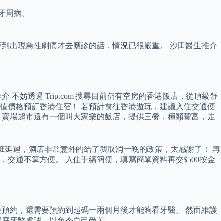
牙周病。
等到出現急性劇痛才去應診的話，情況已很嚴重。 沙田醫生推介
妨透過 Trip.com 搜尋目前仍有空房的香港飯店，從頂級舒
值價格預訂香港住宿！ 若預計前往香港遊玩，建議入住交通便
有賣場超市還有一個叫大家樂的飯店，提供三餐，種類豐富，走
航班延遲，酒店非常意外的給了我取消一晚的政策，太感謝了！ 再
交通不算方便。 入住手續簡便，填寫簡單資料再交$500按金
預約，還需要預約到起碼一兩個月後才能夠看牙醫。 然而維護
家庭牙醫處理，以免令自己受苦。