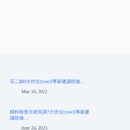
石二鍋9大伏位[year]!專家建議咁做…
May 10, 2022
婦科檢查月經失調7大伏位[year]!專家建
議咁做…
June 24, 2023