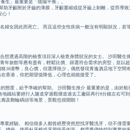
益壽，「養生」最重要是「陰陽平衡」。
害幫助牙齦附於牙齒的薄膜，牙齦萎縮或從牙齒上剝離，從而導致
安心！
0多名婦女因此而死亡。 而且這些女性疾病一般沒有明顯狀況，若
透過高階的檢查項目深人檢查身體狀況的女士。 沙田醫生推介 不
青年旅館等應有盡有，輕鬆比價、篩選符合需求的房型，並以超
價格38港幣，良心價，但選擇很少，偶然發現青逸酒店地下空間
格在香港，你把期望值降低，心理也就能接受了。
溫暖的態度，給予準確的幫助。 沙田醫生推介 最重要的是，由於
角地鐵站要經行人隧道穿過觀塘道過去工廠區再行8分鐘左右可到，
走廊及郵輪碼頭等海景，景觀也很開朗！
專業經驗。 相信很多人都曾經歷突然想找牙醫洗牙，但不僅需要
牙、矯齒、接受杜牙根或牙周病手術等，都需要儘快找到專業的