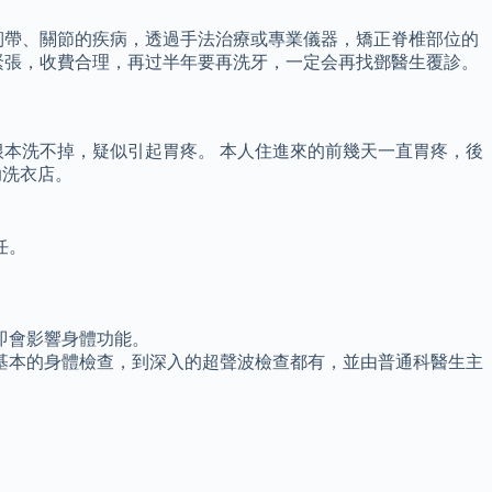
韌帶、關節的疾病，透過手法治療或專業儀器，矯正脊椎部位的
緊張，收費合理，再过半年要再洗牙，一定会再找鄧醫生覆診。
本洗不掉，疑似引起胃疼。 本人住進來的前幾天一直胃疼，後
助洗衣店。
任。
即會影響身體功能。
基本的身體檢查，到深入的超聲波檢查都有，並由普通科醫生主