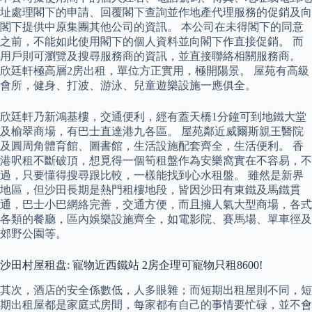
址處理閣下的申請、回覆閣下查詢並作地產代理服務的促銷及向
閣下提供中原集團其他公司的資訊。 本公司在未得閣下的同意
之前，不能如此使用閣下的個人資料並向閣下作直接促銷。 而
用戶則可瀏覽及搜尋服務商的資訊，並直接聯絡相關服務商。
欣廷軒極高層2房出租，單位方正實用，極開陽景。 屋苑有高級
會所，健身、打波、游泳、兒童遊樂設施一應俱全。
欣廷軒乃新鴻基樓，交通便利，經有蓋天橋1分鐘可到地鐵大堂
及榆翠商場，有巴士直達港九各區。 屋苑鄰近威爾斯親王醫院
及圓周角體育館、圖書館，生活設施配套齊全，生活便利。 香
港呎租不斷破頂，想覓得一個筍租盤作為安樂窩實在不容易，不
過，只要懂得搜尋跟比較，一樣能找到心水租盤。 雖然是新界
地區，但沙田長期是熱門租樓地段，皆因沙田有東鐵及馬鐵貫
通，巴士小巴網絡完善，交通方便，而且擁人氣大型商場，各式
各類的餐廳，區內娛樂設施齊全，如電影院、賽馬場、單車徑及
郊野公園等。
沙田村屋租盘: 寵物近西鐵站 2房企理可寵物只租8600!
其次，酒店的安全係數低，人多眼雜；而短期出租屋則不同，短
期出租屋都是家庭式房間，每家都有自己的事情要忙碌，並不會