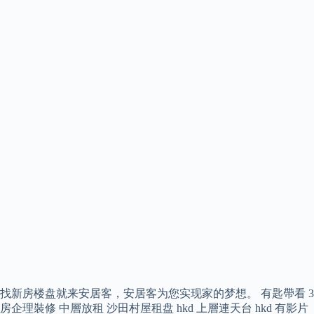
找新房楼盘就来安居客，安居客为您实现家的梦想。 有匙帶看 3
房企理裝修 中層放租 沙田村屋租盘 hkd 上層連天台 hkd 有影片