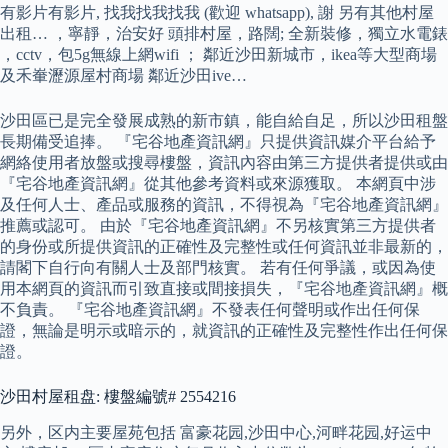
有影片有影片, 找我找我找我 (歡迎 whatsapp), 謝 另有其他村屋
出租… ，寧靜，治安好 頭排村屋，路闊; 全新裝修，獨立水電錶
，cctv，包5g無線上網wifi ； 鄰近沙田新城市，ikea等大型商場
及禾輋瀝源屋村商場 鄰近沙田ive…
沙田區已是完全發展成熟的新市鎮，能自給自足，所以沙田租盤
長期備受追捧。 『宅谷地產資訊網』只提供資訊媒介平台給予
網絡使用者放盤或搜尋樓盤，資訊內容由第三方提供者提供或由
『宅谷地產資訊網』從其他參考資料或來源獲取。 本網頁中涉
及任何人士、產品或服務的資訊，不得視為『宅谷地產資訊網』
推薦或認可。 由於『宅谷地產資訊網』不另核實第三方提供者
的身份或所提供資訊的正確性及完整性或任何資訊並非最新的，
請閣下自行向有關人士及部門核實。 若有任何爭議，或因為使
用本網頁的資訊而引致直接或間接損失，『宅谷地產資訊網』概
不負責。 『宅谷地產資訊網』不發表任何聲明或作出任何保
證，無論是明示或暗示的，就資訊的正確性及完整性作出任何保
證。
沙田村屋租盘: 樓盤編號# 2554216
另外，区内主要屋苑包括 富豪花园,沙田中心,河畔花园,好运中