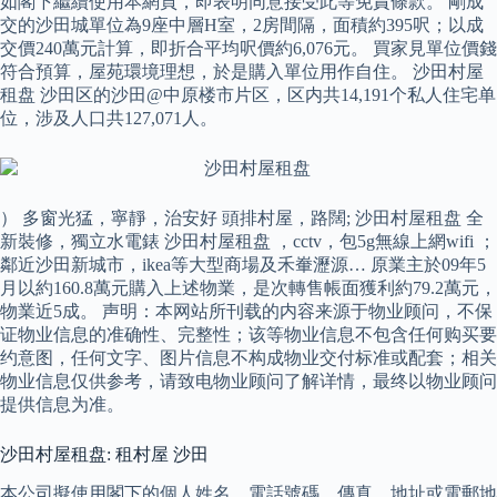
如閣下繼續使用本網頁，即表明同意接受此等免責條款。 剛成
交的沙田城單位為9座中層H室，2房間隔，面積約395呎；以成
交價240萬元計算，即折合平均呎價約6,076元。 買家見單位價錢
符合預算，屋苑環境理想，於是購入單位用作自住。 沙田村屋
租盘 沙田区的沙田@中原楼市片区，区内共14,191个私人住宅单
位，涉及人口共127,071人。
） 多窗光猛，寧靜，治安好 頭排村屋，路闊; 沙田村屋租盘 全
新裝修，獨立水電錶 沙田村屋租盘 ，cctv，包5g無線上網wifi ；
鄰近沙田新城市，ikea等大型商場及禾輋瀝源… 原業主於09年5
月以約160.8萬元購入上述物業，是次轉售帳面獲利約79.2萬元，
物業近5成。 声明：本网站所刊载的内容来源于物业顾问，不保
证物业信息的准确性、完整性；该等物业信息不包含任何购买要
约意图，任何文字、图片信息不构成物业交付标准或配套；相关
物业信息仅供参考，请致电物业顾问了解详情，最终以物业顾问
提供信息为准。
沙田村屋租盘: 租村屋 沙田
本公司擬使用閣下的個人姓名、電話號碼、傳真、地址或電郵地