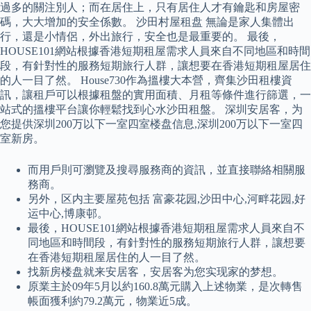
過多的關注別人；而在居住上，只有居住人才有鑰匙和房屋密
碼，大大增加的安全係數。 沙田村屋租盘 無論是家人集體出
行，還是小情侶，外出旅行，安全也是最重要的。 最後，
HOUSE101網站根據香港短期租屋需求人員來自不同地區和時間
段，有針對性的服務短期旅行人群，讓想要在香港短期租屋居住
的人一目了然。 House730作為搵樓大本營，齊集沙田租樓資
訊，讓租戶可以根據租盤的實用面積、月租等條件進行篩選，一
站式的搵樓平台讓你輕鬆找到心水沙田租盤。 深圳安居客，为
您提供深圳200万以下一室四室楼盘信息,深圳200万以下一室四
室新房。
而用戶則可瀏覽及搜尋服務商的資訊，並直接聯絡相關服
務商。
另外，区内主要屋苑包括 富豪花园,沙田中心,河畔花园,好
运中心,博康邨。
最後，HOUSE101網站根據香港短期租屋需求人員來自不
同地區和時間段，有針對性的服務短期旅行人群，讓想要
在香港短期租屋居住的人一目了然。
找新房楼盘就来安居客，安居客为您实现家的梦想。
原業主於09年5月以約160.8萬元購入上述物業，是次轉售
帳面獲利約79.2萬元，物業近5成。