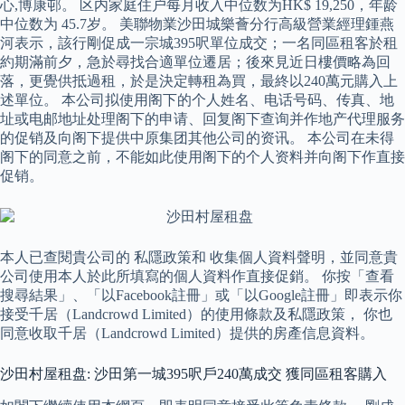
心,博康邨。 区内家庭住户每月收入中位数为HK$ 19,250，年龄
中位数为 45.7岁。 美聯物業沙田城樂薈分行高級營業經理鍾燕
河表示，該行剛促成一宗城395呎單位成交；一名同區租客於租
約期滿前夕，急於尋找合適單位遷居；後來見近日樓價略為回
落，更覺供抵過租，於是決定轉租為買，最終以240萬元購入上
述單位。 本公司拟使用阁下的个人姓名、电话号码、传真、地
址或电邮地址处理阁下的申请、回复阁下查询并作地产代理服务
的促销及向阁下提供中原集团其他公司的资讯。 本公司在未得
阁下的同意之前，不能如此使用阁下的个人资料并向阁下作直接
促销。
本人已查閱貴公司的 私隱政策和 收集個人資料聲明，並同意貴
公司使用本人於此所填寫的個人資料作直接促銷。 你按「查看
搜尋結果」、「以Facebook註冊」或「以Google註冊」即表示你
接受千居（Landcrowd Limited）的使用條款及私隱政策， 你也
同意收取千居（Landcrowd Limited）提供的房產信息資料。
沙田村屋租盘: 沙田第一城395呎戶240萬成交 獲同區租客購入