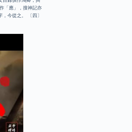
女目錄俱作鴻卿，與
本作「應」，搜神記亦
字，今從之。 〔四〕