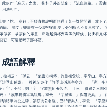
」此俱作「絳天」之證。 抱朴子外篇詰鮑：「流血絳路。」梁
」用法相同。
上畫了蛇。 意解：不經直接說明而想通了某一疑難問題，放下了
重的病。 譯文：樂廣有一位親密的朋友，分別很久不見再來了。 
你家做客，承蒙你的厚意，正端起酒杯要喝酒的時候，彷彿看見
厭惡它，可還是喝了那杯酒。
 成語解釋
無，拾補云：「孫云：『范書方術傳，許曼祖父峻，字季山。寧方
「許季山孫憲」，搜神記亦作「許季山孫憲字寧方」，「憲」字
曼」字，不然，則「字」字將無所著落也。 〔三〕 御覽九三四
錦云：「漢車騎將軍馮緄碑，碑云：『字皇卿。』與范史異。」
車騎將軍馮公之碑，篆額馮公名緄，巴郡宕渠人，碑云：『字皇