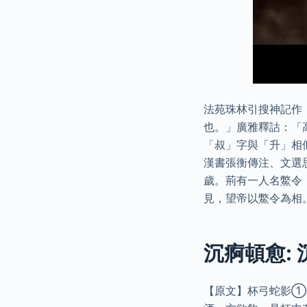
法苑珠林引搜神記作
也。」廣雅釋詁：「
「叔」字與「升」相
漢書張衡傳注、文選
歲。荊有一人名鱉令
見，望帝以鱉令為相
沉痾頓愈: 
【原文】杯弓蛇影①