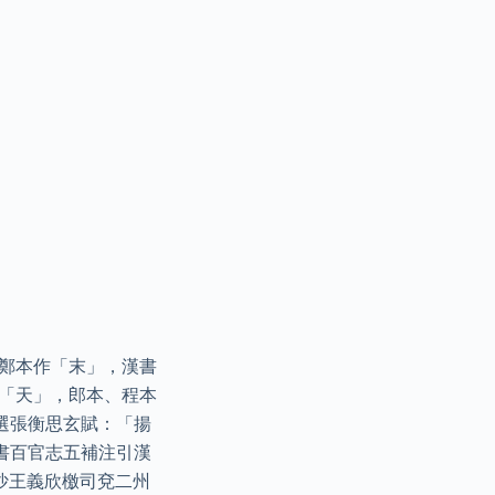
、鄭本作「末」，漢書
〕「天」，郎本、程本
選張衡思玄賦：「揚
書百官志五補注引漢
沙王義欣檄司兗二州