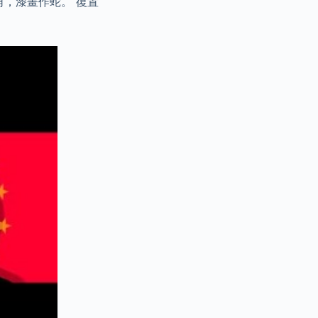
，漆畫作蛇。 復置