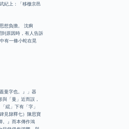
書武紀上：「移檄京邑
思想負擔。 沈痾
問到原因時，有人告訴
杯中有一條小蛇在晃
蓋曼字也。』」器
形與「曼」近而誤，
引「緄」下有「字」
（碑見隸釋七）陳思寶
卿。』而本傳作鴻