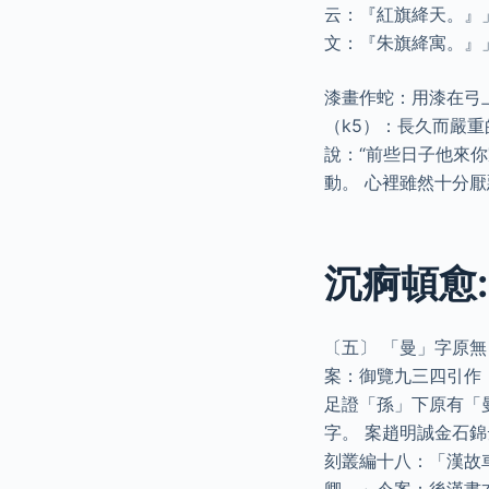
云：『紅旗絳天。』
文：『朱旗絳寓。』
漆畫作蛇：用漆在弓
（k5）：長久而嚴
說：“前些日子他來
動。 心裡雖然十分
沉痾頓愈:
〔五〕 「曼」字原
案：御覽九三四引作
足證「孫」下原有「
字。 案趙明誠金石
刻叢編十八：「漢故