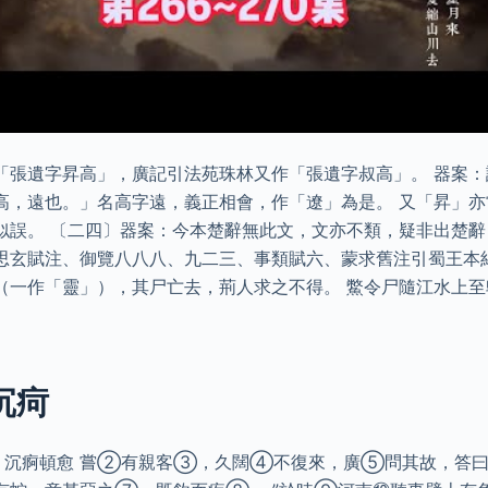
「張遺字昇高」，廣記引法苑珠林又作「張遺字叔高」。 器案：
高，遠也。」名高字遠，義正相會，作「遼」為是。 又「昇」
似誤。 〔二四〕器案：今本楚辭無此文，文亦不類，疑非出楚辭
思玄賦注、御覽八八八、九二三、事類賦六、蒙求舊注引蜀王本
（一作「靈」），其尸亡去，荊人求之不得。 鱉令尸隨江水上
。
沉疴
 沉痾頓愈 嘗②有親客③，久闊④不復來，廣⑤問其故，答曰