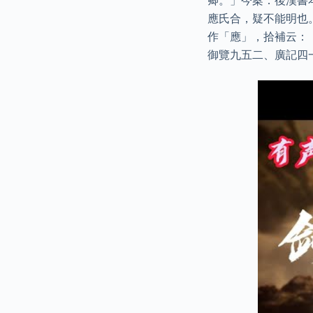
卿。」今案：後漢書
應氏合，疑不能明也
作「應」，拾補云：
御覽九五二、廣記四