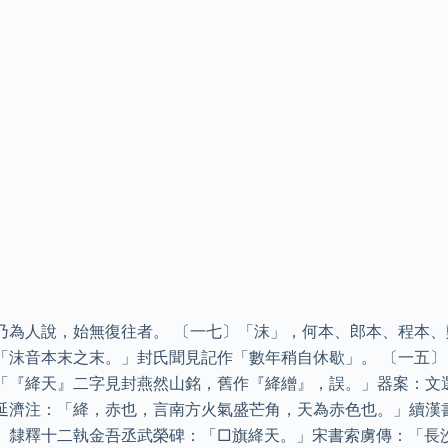
乃為人說，始無復往者。 〔一七〕「沫」，何本、郎本、程本
「沫音本末之末。」封氏聞見記作「數年稍自休歇」。 〔一五
「『絳天』二字見封燕然山銘，舊作『絳繒』，誤。」器案：文
延濟注：「絳，赤也，言南方火氣盛芒角，天為赤色也。」續漢
」隸釋十二執金吾丞武榮碑：「□旗絳天。」宋書索虜傳：「長