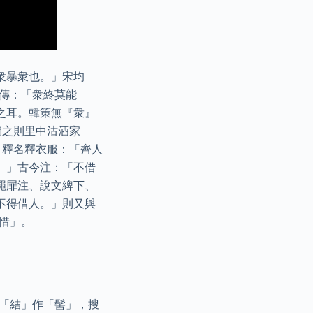
衆暴衆也。」宋均
傳：「衆終莫能
之耳。韓策無『衆』
問之則里中沽酒家
」釋名釋衣服：「齊人
。」古今注：「不借
繩屝注、說文綼下、
不得借人。」則又與
惜」。
引「結」作「髻」，搜