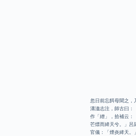
忽日前忘餌母聞之，
溝洫志注，師古曰：
作「繒」，拾補云：
芒熛而絳天兮。」呂
官儀：「煙炎絳天。