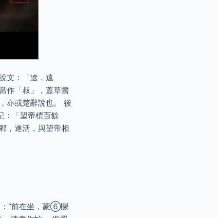
說文：「遼，遠
亦當作「叔」，蓋草書
，亦或楚辭說也。 後
紀：「望帝積百餘
至郫，遂活，與望帝相
：“前在坐，蒙⑥賜