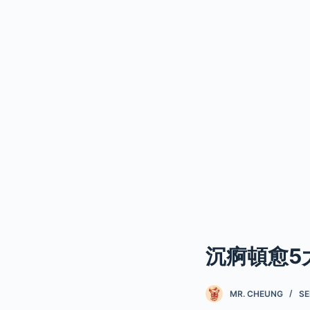
沉痾頓愈5
MR. CHEUNG
SE