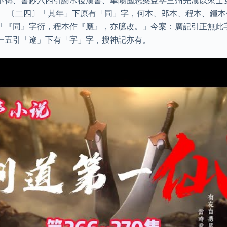
本傳、書鈔六四引謝承後漢書、華陽國志梁益寧三州先漢以來士
。 〔二四〕「其年」下原有「同」字，何本、郎本、程本、鍾
「『同』字衍，程本作『應』，亦臆改。」今案：廣記引正無此
一五引「遼」下有「字」字，搜神記亦有。