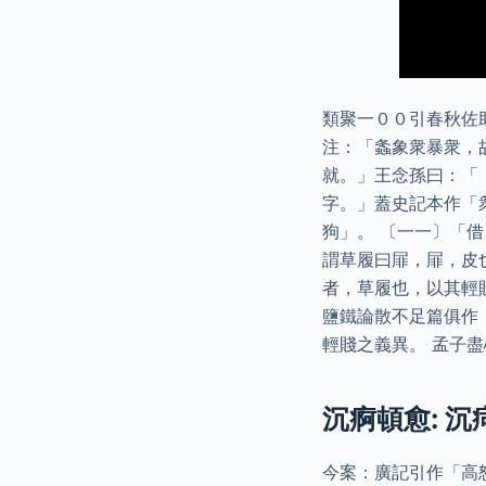
類聚一００引春秋佐
注：「螽象衆暴衆，
就。」王念孫曰：「
字。」蓋史記本作「
狗」。 〔一一〕「
謂草履曰屝，屝，皮
者，草履也，以其輕
鹽鐵論散不足篇俱作
輕賤之義異。 孟子
沉痾頓愈: 沉
今案：廣記引作「高