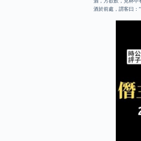
酒，方欲飲，見杯中
酒於前處，謂客曰：