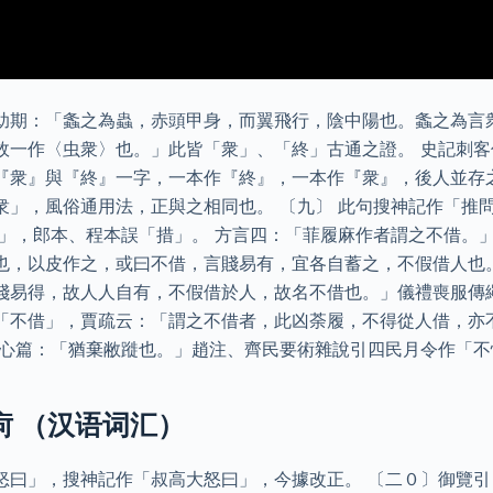
助期：「螽之為蟲，赤頭甲身，而翼飛行，陰中陽也。螽之為言
故一作〈虫衆〉也。」此皆「衆」、「終」古通之證。 史記刺客
『衆』與『終』一字，一本作『終』，一本作『衆』，後人並存
衆」，風俗通用法，正與之相同也。 〔九〕 此句搜神記作「推
借」，郎本、程本誤「措」。 方言四：「菲履麻作者謂之不借。
也，以皮作之，或曰不借，言賤易有，宜各自蓄之，不假借人也
賤易得，故人人自有，不假借於人，故名不借也。」儀禮喪服傳
「不借」，賈疏云：「謂之不借者，此凶荼履，不得從人借，亦
盡心篇：「猶棄敝蹝也。」趙注、齊民要術雜說引四民月令作「不
疴 （汉语词汇）
怒曰」，搜神記作「叔高大怒曰」，今據改正。 〔二０〕御覽