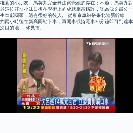
稚園的小朋友，馬英九完全無法察覺她的存在；不過，馬英九對
於這位好友小妹日後在學術上的成就相當稱許，認為沈文肅公一
生奉獻國家，總有很好的後人。 從東京車站搭乘北陸新幹線，
約兩小時後在新高岡站下車，再開車或搭電車30分鐘即可到達本
次目的地──冰見市。