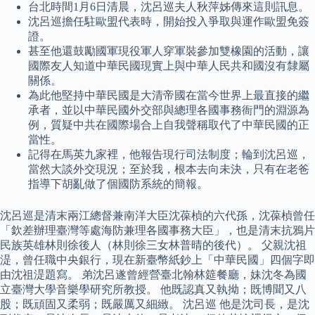
台北時間1月6日清晨，沈呂巡夫人秋萍姊傳來這則訊息。
沈呂巡擔任駐歐盟代表時，開始投入爭取與運作歐盟免簽
證。
甚至他還鼓勵國軍現役軍人穿軍裝參加雙橡園的活動，讓
國際友人知道中華民國現實上與中華人民共和國沒有隸屬
關係。
為此他堅持中華民國是大清帝國在當今世界上最直接的繼
承者，並以中華民國外交部與總理各國事務衙門的淵源為
例，質疑中共在國際場合上自我聲稱取代了中華民國的正
當性。
記得在馬英九家裡，他報告現行司法制度；輪到沈呂巡，
當然大談外交現況；至於我，根本去向未決，只有在老爸
指導下胡亂做了個國防系統的簡報。
沈呂巡是清末兩江總督兼南洋大臣沈葆楨的六代孫，沈葆楨曾任
「欽差辦理臺灣等處海防兼理各國事務大臣」，也是清末抗鴉片
民族英雄林則徐後人（林則徐三女林普晴的後代）。 父親沈祖
湜，曾任職中央銀行，現在新臺幣紙鈔上「中華民國」四個字即
由沈祖湜題寫。 弟沈呂遂曾經營臺北翰林筵餐廳，妹沈冬為國
立臺灣大學音樂學研究所教授。 他既認真又執拗；既博聞又八
股；既頑固又柔弱；既嚴厲又細緻。 沈呂巡 他是沈司長，是沈