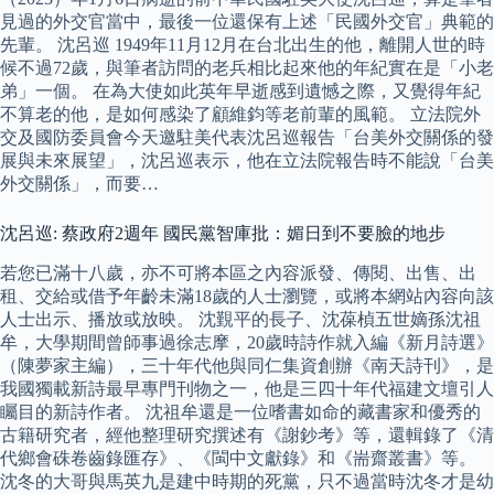
見過的外交官當中，最後一位還保有上述「民國外交官」典範的
先輩。 沈呂巡 1949年11月12月在台北出生的他，離開人世的時
候不過72歲，與筆者訪問的老兵相比起來他的年紀實在是「小老
弟」一個。 在為大使如此英年早逝感到遺憾之際，又覺得年紀
不算老的他，是如何感染了顧維鈞等老前輩的風範。 立法院外
交及國防委員會今天邀駐美代表沈呂巡報告「台美外交關係的發
展與未來展望」，沈呂巡表示，他在立法院報告時不能說「台美
外交關係」，而要…
沈呂巡: 蔡政府2週年 國民黨智庫批：媚日到不要臉的地步
若您已滿十八歲，亦不可將本區之內容派發、傳閱、出售、出
租、交給或借予年齡未滿18歲的人士瀏覽，或將本網站內容向該
人士出示、播放或放映。 沈覲平的長子、沈葆楨五世嫡孫沈祖
牟，大學期間曾師事過徐志摩，20歲時詩作就入編《新月詩選》
（陳夢家主編），三十年代他與同仁集資創辦《南天詩刊》，是
我國獨載新詩最早專門刊物之一，他是三四十年代福建文壇引人
矚目的新詩作者。 沈祖牟還是一位嗜書如命的藏書家和優秀的
古籍研究者，經他整理研究撰述有《謝鈔考》等，還輯錄了《清
代鄉會硃卷齒錄匯存》、《閩中文獻錄》和《耑齋叢書》等。
沈冬的大哥與馬英九是建中時期的死黨，只不過當時沈冬才是幼