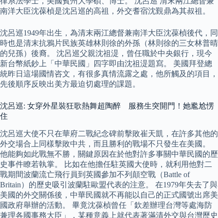
律系法學士，美國賓州大學碩、博士。 沈呂巡 清末兩江總督兼
南洋大臣沈葆楨是沈呂巡的高祖，外交耆宿沈覲鼎為其叔祖。
沈呂巡1949年出生，為清末兩江總督兼南洋大臣沈葆楨後代，同
時也是清末抗鴉片民族英雄林則徐的外孫（林則徐的三女林普晴
的兒孫）後裔。 沈呂巡父親沈祖湜，曾任職於中央銀行，現今
新台幣紙鈔上「中華民國」四字即由沈祖湜題寫。 美國拜登總
統昨日這場國情咨文，有很多真情流露之處，他所觸及的項目，
先後順序反映出美方最迫切處理的課題。
沈呂巡: 女穿外星裝狂歌熱舞超陶醉 服務生突開門！她尷尬愣
住
沈呂巡大使不只在華府二戰紀念碑前擊敗崔天凱，在許多其他的
外交場合上同樣擊敗中共，而且勝利的戰場不只發生在美國。
他能夠如此戰無不勝，關鍵原因在於他對許多事關中華民國的歷
史事件瞭若執掌。 比如在他擔任駐英國大使時，就利用他對二
戰期間波蘭流亡飛行員到英國參加不列顛空戰（Battle of
Britain）的歷史吸引波蘭駐歐盟代表的注意。 在1979年失去了與
美國的外交關係後，中華民國就不再能以自己的正式國號出席美
國政府舉辦的活動。 畢竟沈葆楨曾任「欽差辦理台灣等處海防
兼理各國事務大臣」，某種意義上就代表著滿清外交與台灣歷史