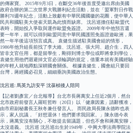
的傳家寶。 2015年9月3日，在斷交36年後首度受邀出席由美國
政府合辦的第二次世界大戰勝利紀念活動，並在「盟軍對日作戰
勝利70週年紀念」活動上致獻有中華民國國徽的花圈，使中華人
民共和國駐美大使崔天凱為此憤而缺席。 沈呂巡擔任駐歐盟代
表時，開始投入爭取與運作歐盟免簽證。 2009年年中他預言還
要一年半，就可以得到歐盟同意中華民國護照免簽證遊歐洲，果
然一年半後這項預言成真。 袁健生描述駐美國會組的情形，
1986年他升組長前找了李大維、沈呂巡、張大同、趙介生，四人
皆非文官任用，都是留學生，剛得到博士學位或即將拿到學位，
袁健生用他們迴避掉文官必須輪調的規定，借重本就有美國經驗
的年輕人就地蹲點深耕國會關係。 根據袁健生，國會組只要回
台灣，蔣經國必召見，細細垂詢美國政治生態。
沈呂巡: 馬英九訪安平 沈葆楨後人陪同
【記者劉彥宜／台北報導】台北市長蔣萬安上任近2個月，然台
北市政府前發言人羅旺哲昨（20日）以「健康因素」請辭獲准，
由市府副秘書長王秋冬兼任發言人。 而民政局長陳永德昨也表
示，家人抗議，「好想退休！他們要求我回家。」陳永德今表
示，蔣萬安沒有關心，不敢提去留議題，但也不會和蔣萬安聊，
太沒道義。 沈呂巡 沈呂巡出生於1949年，中興大學法商學院法