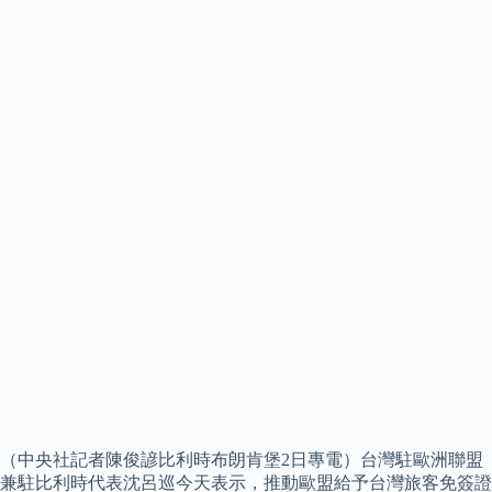
（中央社記者陳俊諺比利時布朗肯堡2日專電）台灣駐歐洲聯盟
兼駐比利時代表沈呂巡今天表示，推動歐盟給予台灣旅客免簽證