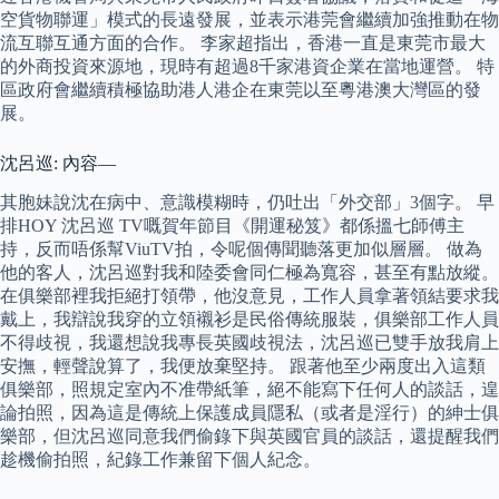
空貨物聯運」模式的長遠發展，並表示港莞會繼續加強推動在物
流互聯互通方面的合作。 李家超指出，香港一直是東莞市最大
的外商投資來源地，現時有超過8千家港資企業在當地運營。 特
區政府會繼續積極協助港人港企在東莞以至粵港澳大灣區的發
展。
沈呂巡: 內容—
其胞妹說沈在病中、意識模糊時，仍吐出「外交部」3個字。 早
排HOY 沈呂巡 TV嘅賀年節目《開運秘笈》都係搵七師傅主
持，反而唔係幫ViuTV拍，令呢個傳聞聽落更加似層層。 做為
他的客人，沈呂巡對我和陸委會同仁極為寬容，甚至有點放縱。
在俱樂部裡我拒絕打領帶，他沒意見，工作人員拿著領結要求我
戴上，我辯說我穿的立領襯衫是民俗傳統服裝，俱樂部工作人員
不得歧視，我還想說我專長英國歧視法，沈呂巡已雙手放我肩上
安撫，輕聲說算了，我便放棄堅持。 跟著他至少兩度出入這類
俱樂部，照規定室內不准帶紙筆，絕不能寫下任何人的談話，遑
論拍照，因為這是傳統上保護成員隱私（或者是淫行）的紳士俱
樂部，但沈呂巡同意我們偷錄下與英國官員的談話，還提醒我們
趁機偷拍照，紀錄工作兼留下個人紀念。