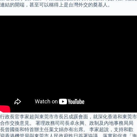
連結的開端，甚至可以稱得上是台灣外交的奠基人。
行政長官李家超與東莞市市長呂成蹊會面，就深化香港和東莞市
合作交換意見。 署理政務司司長卓永興、政制及內地事務局局
長曾國衞和特首辦主任葉文娟亦有出席。 李家超說，支持和歡
迎香港機管局與東莞市人民政府昨日簽署協議，落實和促進「海