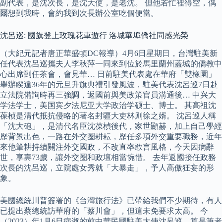
副代表，是沈次長，是沈大使，是老沈。 但他若忙裡得空，偶
爾想到我時，會約我到次長辦公室吃個便當。
沈呂巡: 國旗登上玫瑰花車遊行 洛城華埠僑社同感光榮
（大紀元記者唐正華盛頓DC報導）4月6日星期日，台灣駐美新
任代表沈呂巡攜夫人李秋萍一同來到位於馬里蘭州蓋城的僑教中
心出席到任茶會，會見華… 日前駐美代表處在華府「雙橡園」
舉辦睽違36年的元旦升旗典禮引發風波，駐美代表沈呂巡7日赴
立法院備詢時再三強調，返國前與美政策官員溝通後… 中兴大
学法学士，美国宾夕法尼亚大学政治学硕士、博士。 其高祖沈
葆桢是清代抵抗侵略的著名封疆大吏林则徐之婿。 沈呂巡人稱
「沈大砲」，是清代名臣沈葆楨後代，家世顯赫，加上自己學經
歷背景出色，一路在外交圈耕耘，歷任多項外交重要職務，近年
來他筆耕持續關注外交國政，不改直率敢言風格，今天因病辭
世，享壽73歲，讓外交圈和政壇相當惋惜。 去年返國接任政務
次長的沈呂巡，立院處女秀就「大暴走」，予人高傲狂妄的形
象。
美國總統川普簽署的《台灣旅行法》已帶給我們不少期待，有人
已提出蔡總統訪華府的「蔡川會」，但這未免要求太高。 今
（2023）年1月6日病逝的前中華民國駐美大使沈呂巡，算是筆者