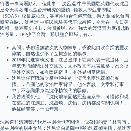
待遇一事尚屬順利，但此事… 沈呂巡 中華民國駐英國代表沈呂
巡今天與歐洲地區台灣研究的重鎮─倫敦大學亞非學院
（SOAS）校長威柏立，簽署兩項合作備忘錄，擴大並強化台灣
研究在歐… 沈呂巡 中華民國駐美代表沈呂巡，今天在「今日美
國報」發表專文指出，台灣參與TPP，強大的經濟實力應超越政
治考量，TPP少了台灣，難以整合區域，有…
其間，或聊過無數次的人物軼事，或彼此自吹自擂的豐功
偉業，自然也少不了互揭瘡疤的糗事。
2016年民進黨執政後，沈呂巡卸下駐美代表一職退休，近
年來仍持續關注外交國政，且不改直率敢言風格，為文批
評外交國政，如今因病辭世，令外界相當惋惜。
沈呂巡任官職時財產申報中的「清代名臣沈葆楨公奏
摺」，凸顯他的政治世家背景，他在言談、文章和行事
中，不忘顯露身為沈葆楨後代的驕傲。
我曾經調侃他：「沈氏前輩固然冠蓋滿京華，可惜你和現
在當紅的沈劍虹、沈昌煥、沈怡、沈錡都沒有關係啊！」
他搖頭苦笑，一臉無奈。
沈呂巡和清朝禁煙欽差林則徐也有關係，沈葆楨的妻子林普晴，
是林則徐的親生女兒；沈呂巡向監院申報的沈葆楨奏摺，是沈家