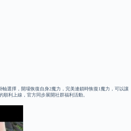
掛軸選擇，開場恢復自身2魔力，完美連鎖時恢復1魔力，可以讓
戲的順利上線，官方同步展開社群福利活動。