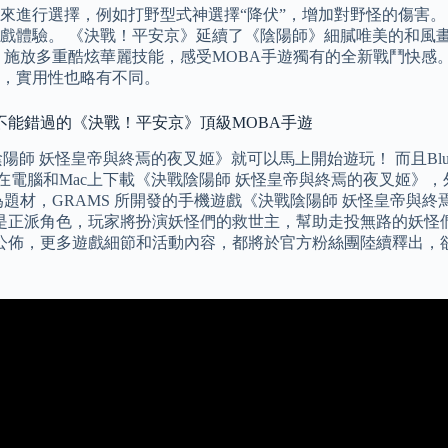
來進行選擇，例如打野型式神選擇“降伏”，增加對野怪的傷害。
戲體驗。 《決戰！平安京》延續了《陰陽師》細膩唯美的和風
施放多重酷炫華麗技能，感受MOBA手遊獨有的全新戰鬥快感。 
況，實用性也略有不同。
不能錯過的《決戰！平安京》頂級MOBA手遊
載《決戰陰陽師 妖怪皇帝與終焉的夜叉姬》就可以馬上開始遊玩！ 而且B
acks在電腦和Mac上下載《決戰陰陽師 妖怪皇帝與終焉的夜叉
材，GRAMS 所開發的手機遊戲《決戰陰陽師 妖怪皇帝與終焉的
再是正派角色，玩家將扮演妖怪們的救世主，幫助走投無路的妖怪
即將公佈，更多遊戲細節和活動內容，都將於官方粉絲團陸續釋出