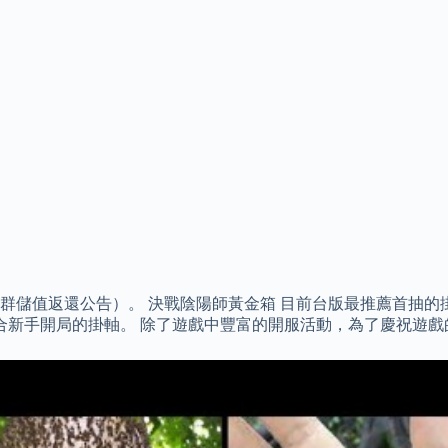
群儲值返還公告）。 決戰陰陽師黃金箱 目前台版最推薦首抽的
合新手開局的掛軸。 除了遊戲中豐富的開服活動，為了慶祝遊