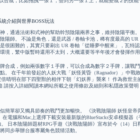
能卡可以合成，比如拖拽一張１，疊到另一張１上，就能變成２的技
系統介紹與世界BOSS玩法
神，通過法術和式神的幫助幹預陰陽兩界之事，維持陰陽平衡。
師。 不論是角色，還是武器 / 卷軸卡池，稀有度最高的 UR
是很困難的，其實只要刷出 UR 卷軸「從睡夢中醒來」，瓦特
開服環境，繁中版暫時還用不太到，大概還要等半年後才會發揮作
牌合成，例如兩張數字１手牌，可以合成為數字２手牌，讓戰鬥
。 在千年前發起的人妖大戰「妖怪黃昏（Ragnador）」中
安倍晴明在部下四聖獸的相伴下朝「幻妖界」襲來！ 作為救世主
金箱 請按入詳細閱讀本網站所載之使用條款及細則和私隱政策聲
卻又獨具節奏的戰鬥更加暢快。 《決戰陰陽師 妖怪皇帝與終焉的夜
腦和Mac上選擇下載安裝最新版的BlueStacks安卓模擬器（
。 日本陰陽師題材RPG手遊《決戰陰陽師》宣布於今（14）
將同步舉辦台服專屬角色競猜活動。