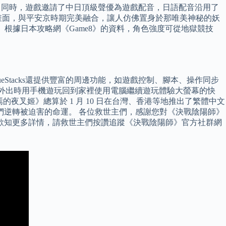
 同時，遊戲邀請了中日頂級聲優為遊戲配音，日語配音沿用了
畫面，與平安京時期完美融合，讓人仿佛置身於那唯美神秘的妖
根據日本攻略網《Game8》的資料，角色強度可從地獄競技
lueStacks還提供豐富的周邊功能，如遊戲控制、腳本、操作同步
姬》，外出時用手機遊玩回到家裡使用電腦繼續遊玩體驗大螢幕的快
夜叉姬》總算於 1 月 10 日在台灣、香港等地推出了繁體中文
們逆轉被迫害的命運。 各位救世主們，感謝您對《決戰陰陽師》
，欲知更多詳情，請救世主們按讚追蹤《決戰陰陽師》官方社群網