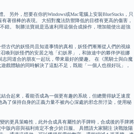
，想要在你的Windows或Mac電腦上安裝BlueStacks，只
敵朱雀有著很棒的表現。 大招對魔法防禦降低的目標有更高的傷害，
不錯。 制勝法寶就是迅速利用這個合成操作，增加能使出超強
一些古代的妖怪尚且知道事情的真相，妖怪們漸漸從人們的視線
被召喚到妖怪們的安居之地「幻妖界」，和旅途中的夥伴伊祖娜
與志同道合的朋友一起玩，帶來最好的樂趣。 在《黑騎士與白魔
熱化遊戲體驗的同時解決了這點不足，既能「一個人也很好玩」，
克結合起來，看能否成為一個更有趣的系統，但總覺得缺乏速度
他為了保持自身的正義力量不被內心深處的邪念所汙染，使用秘
戰鬥變的更具策略性，此外合成具有屬性的手牌時，合成後的手牌將
中版内容與福利肯定不會少於日服。 具體請大家關注 決戰陰陽