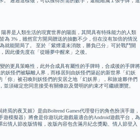
能卡。 通過這樣做，可以獲得所需的數字，還能縮減１張手牌，進
 陽界是人類生活的現實世界的陽面，其間具有特殊能力的人類
 皆為 3%，雖然官方開局贈送的抽數不少，但在沒有加倍的情況
認為就能開局了。 至於「紫煙還未消散，勝負已分」可於戰鬥開
用，因此優先度在「從睡夢中醒來」之後。
變的更具策略性，此外合成具有屬性的手牌時，合成後的手牌將
戰敗的妖怪們被驅離人界，而移居到由妖怪們築起的新世界「幻妖
的「你」被召喚到妖怪們的安居之地「幻妖界」，和旅途夥伴們
明，並須確定您同意接受有關條款及聲明的約束才可繼續瀏覽。
叉姬》是由Boltrend Games代理發行的角色扮演手遊，
手遊模擬器）將會是你遊玩此遊戲最適合的Android遊戲平台，為
日釋出情人節改版情報，改版內容包含滿月紀念獎勵、情人節登入