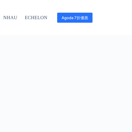
NHAU
ECHELON
Agoda 7折優惠