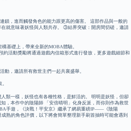
美連鎖，進而觸發角色的能力跟更高的傷害。 這部作品與一般的
在就意味著妖怪與人類共存。 ③結界突破：開房間切磋，邀請
架構基礎上，帶來全新的MOBA體驗。
有預約活動獎勵將通過遊戲內信箱形式進行發放，更多遊戲細節和
的活動，邀請所有救世主們一起共襄盛舉。
取。
人類一樣，妖怪也有各種性格，是鮮活的。 明明是妖怪，但卻
知，本作中的陰陽師 「安倍晴明」化身反派，而你則作為救世
BA手遊，《決戰！平安京》繼承了網易重磅IP——《陰陽
對成熟的角色評價，以下將會簡單整理新手刷首抽時可能會遇到