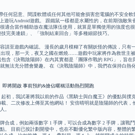
攜帶任何惡意、間諜軟體或任何其他可能會損害您電腦的不安全軟體。 另外
上遊玩Android遊戲。 跟鐵鼠一樣都是水屬性的，在前期強
很適合當作輔助放在魔法隊伍使用，就算是單獨使用的強度也很
秘技完美連鎖」、「強制結束回合」等多種細節技巧。
容請至遊戲內確認。 漫長的歲月模糊了有關妖怪的傳說，只有
再次出現，那一天，夜叉之國在燃燒……遊戲中玩家將作為救世主
包含《決戰陰陽師》在內其實都是「團隊作戰的 RPG」，旨在
上時就無法充分體會樂趣。 在《決戰陰陽師》中，我們在保持白
」即將開啟 事前預約&搶佔暱稱活動熱烈開跑
 起初，我試著將我以前的作品《黑騎士與白魔王》的優點與撲
轉載、二次修改上傳至其他網站！ 安倍晴明就是陰陽師的代表，
人。
合成，例如兩張數字 1 手牌，可以合成為數字 2 手牌，讓
點。 目前已按計劃開發中，也在不斷優化繁中版内容，整體的繁