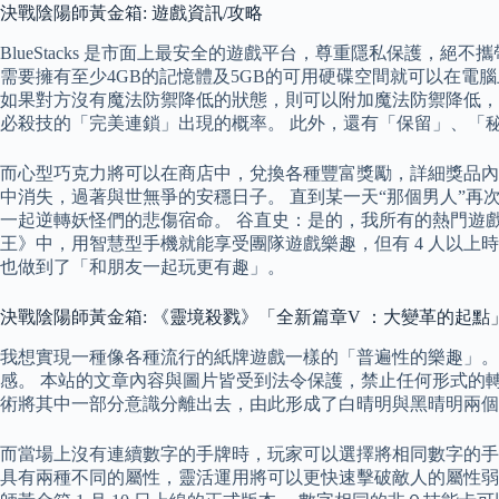
決戰陰陽師黃金箱: 遊戲資訊/攻略
BlueStacks 是市面上最安全的遊戲平台，尊重隱私保護，絕不
需要擁有至少4GB的記憶體及5GB的可用硬碟空間就可以在電腦
如果對方沒有魔法防禦降低的狀態，則可以附加魔法防禦降低，
必殺技的「完美連鎖」出現的概率。 此外，還有「保留」、「
而心型巧克力將可以在商店中，兌換各種豐富獎勵，詳細獎品內
中消失，過著與世無爭的安穩日子。 直到某一天“那個男人”
一起逆轉妖怪們的悲傷宿命。 谷直史：是的，我所有的熱門遊戲
王》中，用智慧型手機就能享受團隊遊戲樂趣，但有 4 人以
也做到了「和朋友一起玩更有趣」。
決戰陰陽師黃金箱: 《靈境殺戮》「全新篇章V ：大變革的起點
我想實現一種像各種流行的紙牌遊戲一樣的「普遍性的樂趣」。
感。 本站的文章內容與圖片皆受到法令保護，禁止任何形式的
術將其中一部分意識分離出去，由此形成了白晴明與黑晴明兩個
而當場上沒有連續數字的手牌時，玩家可以選擇將相同數字的手牌
具有兩種不同的屬性，靈活運用將可以更快速擊破敵人的屬性弱