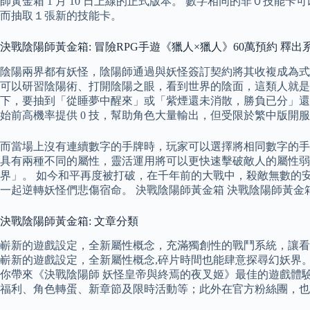
師黃金箱 1 月 10 日上線的正式版本。 數字相同的非０技
而抽取１張新的技能卡。
決戰陰陽師黃金箱: 冒險RPG手遊《獵人×獵人》60萬預約 釋出
陰陽兩界都有妖怪，陰陽師通過與妖怪簽訂契約將其收複成為式
可以研習陰陽術、打開陰陽之眼，看到世界的陰面，這類人就是陰陽
下，要抽到「從睡夢中醒來」或「紫煙還未消散，勝負已分」還
始前高機率提供 0 技，幫助角色大量輸出，但受限於繁中版
而當場上沒有連續數字的手牌時，玩家可以選擇將相同數字的手
具有兩種不同的屬性，靈活運用將可以更快速擊破敵人的屬性弱點
界」。 如今和平再度被打破，在千年前的大戰中，殺敵無數的
一起逆轉妖怪們悲傷宿命。 決戰陰陽師黃金箱 決戰陰陽師黃
決戰陰陽師黃金箱: 文章分類
嶄新的遊戲設定，全新屬性概念，充滿獨創性的戰鬥系統，讓看似簡單
嶄新的遊戲設定，全新屬性概念,碎片時間也能肆意探尋幻妖界。 在電
你帶來《決戰陰陽師 妖怪皇帝與終焉的夜叉姬》最佳的遊戲體驗
福利、角色轉蛋、新章節及限時活動等；此外在官方粉絲團，也