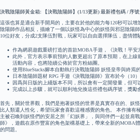
決戰陰陽師黃金箱: 【決戰陰陽師】(1/13更新) 最新禮包碼 / 序
這張也算是適合新手開局的，主要在於他的能力每120秒可以增
陰陽師作品相反，描繪了一個以妖怪為中心的妖怪與邪惡陰陽師
10位好友，分成2支隊伍對戰，玩家可以自由選擇隊伍，盡情體
作為網易遊戲重磅打造的首款MOBA手遊，《決戰！平安
此外，官方表示事前預約人數更超出了原本預期，在上線前
活動內容，也將陸續公佈於官方粉絲團。
使用BlueStacks腳本自動執行決戰陰陽師 妖怪皇帝與終
日本陰陽師題材 RPG 手遊《決戰陰陽師》宣布於今（
因爲與日版的上綫版本不同，所以會有一定開發量，但可
完成以上步驟，就可以順利地兌換這些禮包碼序號，獎勵
首先，關於世界觀，我們是抱著妖怪的世界是真實存在的、妖怪
比人類還人性化，希望玩家會喜歡這種感覺的角色。 本作擁有
主被召喚到妖怪們的安居之所「幻妖界」，與同伴們一起並肩戰
師》，遊戲在原作豐富的角色架構基礎上，帶來全新的MOBA
的問題。