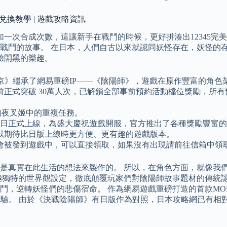
號兌換教學 | 遊戲攻略資訊
加一次合成次數，這讓新手在戰鬥的時候，更好拼湊出12345完
戰鬥的故事。 在日本，人們自古以來就認同妖怪存在，妖怪的存
驗開黑的樂趣。
京》繼承了網易重磅IP——《陰陽師》，遊戲在原作豐富的角色
正式突破 30萬人次，已解鎖全部事前預約活動檔位獎勵，所
焉的夜叉姬中的重複任務。
10）日正式上線，為盛大慶祝遊戲開服，官方推出了各種獎勵豐富
以期待比日版上線時更方便、更有趣的遊戲版本。
會被發到遊戲中，可以直接領取，如果沒有出現請前往信箱中領
是真實在此生活的想法來製作的。 所以，在角色方面，就像我們
極獨特的世界觀設定，徹底顛覆玩家們對陰陽師故事題材的傳統認
鬥，逆轉妖怪們的悲傷宿命。 作為網易遊戲重磅打造的首款MO
體驗。 由於《決戰陰陽師》有日版作為對照，日本攻略網已有相