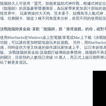
陰陽師大人可使用「靈咒」技能來協助式神作戰，根據式神定位
《陰陽師》的原版豪華聲優陣容，為玩家帶來更加原汁原味的遊
怪世界中。 玩家將操控大天狗、茨木童子、姑獲鳥等人氣式神，
場、任務關卡、隨從 3 種不同角度來分析，依照不同的使用狀
決戰陰陽師黃金箱: 喜歡「陰陽師」跟「推塔遊戲」的你，絕對
使用BlueStacks在Windows桌上型電腦/筆電或Mac上下
功能，可以讓你更加輕鬆地遊玩本款遊戲。 另外，用BlueSt
感，同時提供方便又快速的操作讓玩家快速上手。 以日本妖怪為題
版。 決戰陰陽師黃金箱 該遊戲打破傳統故事慣例，陰陽師不
的關注，目前預約人數現已突破 10 萬人，而正式上線日期
站了解更多資訊。