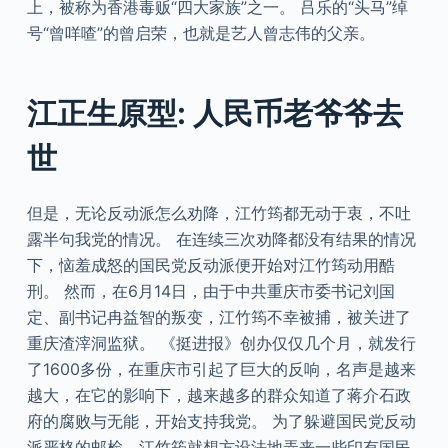
上，被称为香港毒贩“四大家族”之一。 吕乐的“头马”绰
号“曾咩喳”的曾启荣，也就是艺人曾志伟的父亲。
江正生原型: 人民币老爷爷去
世
但是，无论反动派怎么劝降，江竹筠都无动于衷，不吐
露半句我党的情况。 在连续三次劝降都没有结果的情况
下，恼羞成怒的国民党反动派便开始对江竹筠动用酷
刑。 然而，在6月14日，由于中共重庆市委书记刘国
定、副书记冉益智的叛变，江竹筠不幸被捕，被关进了
重庆渣滓洞监狱。 《挺进报》创办仅仅几个月，就发行
了1600多份，在重庆市引起了巨大的反响，名声是越来
越大，在它的影响下，越来越多的群众知道了蒋介石政
府的腐败与无能，开始支持我党。 为了躲避国民党反动
派严格的邮检，江竹筠就想方设法地弄来一些印有国民