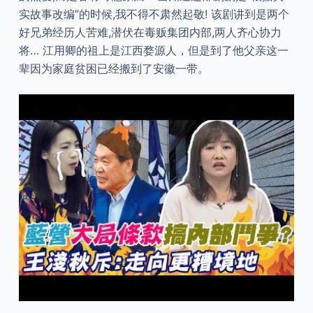
实故事改编”的时候,我不得不肃然起敬! 该剧讲到是两个
好兄弟经历人苦难,潜伏在毒贩集团内部,两人齐心协力
将… 江用卿的祖上是江西婺源人，但是到了他父亲这一
辈因为家庭贫困已经搬到了安徽一带。