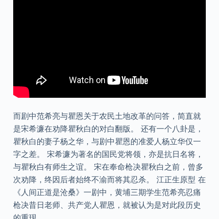
而剧中范希亮与瞿恩关于农民土地改革的问答，简直就
是宋希濂在劝降瞿秋白的对白翻版。 还有一个八卦是，
瞿秋白的妻子杨之华，与剧中瞿恩的准爱人杨立华仅一
字之差。 宋希濂为著名的国民党将领，亦是抗日名将，
与瞿秋白有师生之谊。 宋在奉命枪决瞿秋白之前，曾多
次劝降，终因后者始终不渝而将其忍杀。 江正生原型 在
《人间正道是沧桑》一剧中，黄埔三期学生范希亮忍痛
枪决昔日老师、共产党人瞿恩，就被认为是对此段历史
的重现。