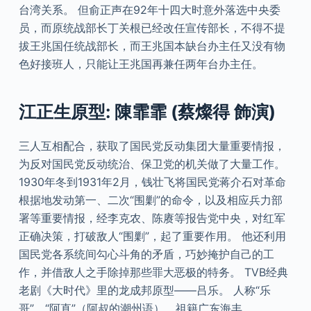
台湾关系。 但俞正声在92年十四大时意外落选中央委
员，而原统战部长丁关根已经改任宣传部长，不得不提
拔王兆国任统战部长，而王兆国本缺台办主任又没有物
色好接班人，只能让王兆国再兼任两年台办主任。
江正生原型: 陳霏霏 (蔡燦得 飾演)
三人互相配合，获取了国民党反动集团大量重要情报，
为反对国民党反动统治、保卫党的机关做了大量工作。
1930年冬到1931年2月，钱壮飞将国民党蒋介石对革命
根据地发动第一、二次“围剿”的命令，以及相应兵力部
署等重要情报，经李克农、陈赓等报告党中央，对红军
正确决策，打破敌人“围剿”，起了重要作用。 他还利用
国民党各系统间勾心斗角的矛盾，巧妙掩护自己的工
作，并借敌人之手除掉那些罪大恶极的特务。 TVB经典
老剧《大时代》里的龙成邦原型——吕乐。 人称“乐
哥”，“阿直”（阿叔的潮州语），祖籍广东海丰。