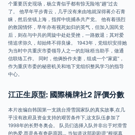
个重要历史现场，杨立青似乎都有惊无险地“趟”过去
了。 他早年平步青云，几乎没有来由地就深得蒋介石青
睐，然后坐镇上海，指挥中统捕杀共产党。 他有着强烈
的救国情怀，早年亦有视死如归的英气，但加入国民党
后，则在与中共的周旋中处处受挫，一路败退；其对爱
情追求弥久，却始终不得良缘。 1943年，党组织安排她
为当时中共重庆市委领导人之一的彭咏梧当助手，做通
信联络工作。 同时，他俩扮作夫妻，组成一个“家庭”，
作为重庆市委的秘密机关和地下党组织整风学习的指导
中心。
江正生原型: 國際橋牌社2 評價分數
本片改编自韩国第一支跳台滑雪国家队的真实故事,在几
乎没有政府及资金支持的艰苦条件下,这支队伍参加了
1998年的长野冬奥会。 队员们选择入队并非出于对滑雪
的热爱,而是各有奇葩原因… 当知道这部剧剧是“根据真