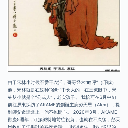
由于宋林小时候不爱干农活，哥哥经常“哈呼”（吓唬）
他，宋林就是在这种“哈呼”中长大的，在三叔眼中，宋
林从小就是个“公式人”，老实孩子。 我恰巧在6月中旬
前往屏東採訪了AKAME的創辦主廚彭天恩（Alex），提
到師父邀請北上，他不掩開心。 2020年3月，AKAME
歡慶5週年，江振誠特地前往祝賀，也就在不久後，彭天
恩收到了江振誠的客座邀請。 “我得承认，我小说里的