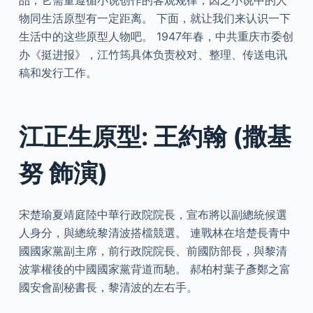
物同生活原型有一定距离。 下面，就让我们来认识一下
生活中的这些原型人物吧。 1947年春，中共重庆市委创
办《挺进报》，江竹筠具体负责校对、整理、传送电讯
稿和发行工作。
江正生原型: 王約翰 (撒基
努 飾演)
宋楚瑜夏靖庭陸中華行政院院長，宣布將以副總統候選
人身分，與總統黎清波搭檔競選。 連戰林在培楚長青中
國國家黨副主席，前行政院院長、前國防部長，與黎清
波掌權後的中國國家黨背道而馳。 郝柏村葉子彥鄭之富
國安會副秘書長，黎清波的左右手。