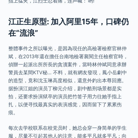
指上猛夹，江烈士忍着痛，连声喊：‘哟!
江正生原型: 加入阿里15年，口碑仍
在“流浪”
整體事件之所以曝光，是因為現任的高檢署檢察官林仲
斌，在2013年還在擔任台南地檢署襄閱主任檢察官時，
偵辦一起派出所所長的貪瀆案件，當時林仲斌同意承辦
警員去某間KTV秘… 不料，就有網友發現，鳳小岳劇中
的造型，竟和沈玉琳高度相似，還意外釣出本尊回應。
据扮演江姐的演员丁柳元介绍，剧中酷刑场景都是实
拍，还要求扮演狱卒的演员把竹签子用力往她手指上
扎，以便寻找最真实的表演感觉，因而留下了累累伤
痕。
每次去学校联系在校党员时，她总会穿一身简单的学生
服，尽量不引起其他人的注意，能多平凡就多平凡；向