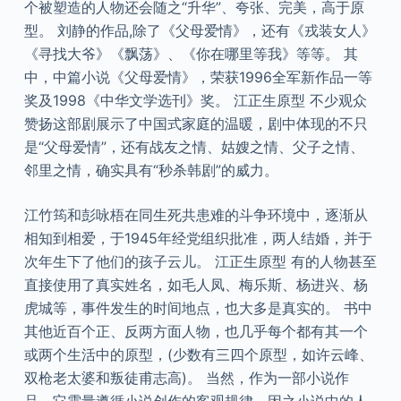
个被塑造的人物还会随之“升华”、夸张、完美，高于原
型。 刘静的作品,除了《父母爱情》，还有《戎装女人》
《寻找大爷》《飘荡》、《你在哪里等我》等等。 其
中，中篇小说《父母爱情》，荣获1996全军新作品一等
奖及1998《中华文学选刊》奖。 江正生原型 不少观众
赞扬这部剧展示了中国式家庭的温暖，剧中体现的不只
是“父母爱情”，还有战友之情、姑嫂之情、父子之情、
邻里之情，确实具有“秒杀韩剧”的威力。
江竹筠和彭咏梧在同生死共患难的斗争环境中，逐渐从
相知到相爱，于1945年经党组织批准，两人结婚，并于
次年生下了他们的孩子云儿。 江正生原型 有的人物甚至
直接使用了真实姓名，如毛人凤、梅乐斯、杨进兴、杨
虎城等，事件发生的时间地点，也大多是真实的。 书中
其他近百个正、反两方面人物，也几乎每个都有其一个
或两个生活中的原型，(少数有三四个原型，如许云峰、
双枪老太婆和叛徒甫志高)。 当然，作为一部小说作
品，它需量遵循小说创作的客观规律，因之小说中的人