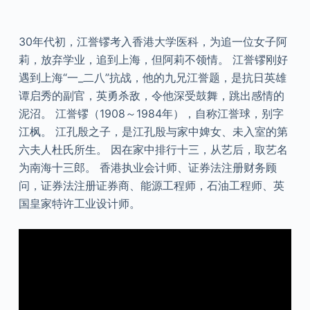
30年代初，江誉镠考入香港大学医科，为追一位女子阿
莉，放弃学业，追到上海，但阿莉不领情。 江誉镠刚好
遇到上海“一_二八”抗战，他的九兄江誉题，是抗日英雄
谭启秀的副官，英勇杀敌，令他深受鼓舞，跳出感情的
泥沼。 江誉镠（1908～1984年），自称江誉球，别字
江枫。 江孔殷之子，是江孔殷与家中婢女、未入室的第
六夫人杜氏所生。 因在家中排行十三，从艺后，取艺名
为南海十三郎。 香港执业会计师、证券法注册财务顾
问，证券法注册证券商、能源工程师，石油工程师、英
国皇家特许工业设计师。