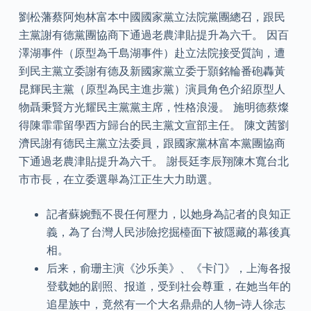
劉松藩蔡阿炮林富本中國國家黨立法院黨團總召，跟民
主黨謝有德黨團協商下通過老農津貼提升為六千。 因百
澤湖事件（原型為千島湖事件）赴立法院接受質詢，遭
到民主黨立委謝有德及新國家黨立委于顥銘輪番砲轟黃
昆輝民主黨（原型為民主進步黨）演員角色介紹原型人
物聶秉賢方光耀民主黨黨主席，性格浪漫。 施明德蔡燦
得陳霏霏留學西方歸台的民主黨文宣部主任。 陳文茜劉
濟民謝有德民主黨立法委員，跟國家黨林富本黨團協商
下通過老農津貼提升為六千。 謝長廷李辰翔陳木寬台北
市市長，在立委選舉為江正生大力助選。
記者蘇婉甄不畏任何壓力，以她身為記者的良知正
義，為了台灣人民涉險挖掘檯面下被隱藏的幕後真
相。
后来，俞珊主演《沙乐美》、《卡门》，上海各报
登载她的剧照、报道，受到社会尊重，在她当年的
追星族中，竟然有一个大名鼎鼎的人物–诗人徐志