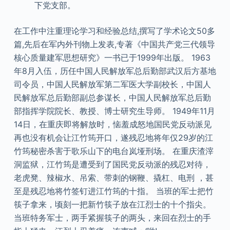
下党支部。
在工作中注重理论学习和经验总结,撰写了学术论文50多
篇,先后在军内外刊物上发表,专著《中国共产党三代领导
核心质量建军思想研究》一书已于1999年出版。 1963
年8月入伍，历任中国人民解放军总后勤部武汉后方基地
司令员，中国人民解放军第二军医大学副校长，中国人
民解放军总后勤部副总参谋长，中国人民解放军总后勤
部指挥学院院长、教授、博士研究生导师。 1949年11月
14日，在重庆即将解放时，恼羞成怒地国民党反动派见
再也没有机会让江竹筠开口，遂残忍地将年仅29岁的江
竹筠秘密杀害于歌乐山下的电台岚垭刑场。 在重庆渣滓
洞监狱，江竹筠是遭受到了国民党反动派的残忍对待，
老虎凳、辣椒水、吊索、带刺的钢鞭、撬杠、电刑 ，甚
至是残忍地将竹签钉进江竹筠的十指。 当班的军士把竹
筷子拿来，顷刻一把新竹筷子放在江烈士的十个指尖。
当班特务军士，两手紧握筷子的两头，来回在烈士的手