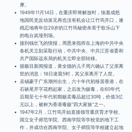
摩。
1949年11月14日，在重庆即将解放时，恼羞成怒
地国民党反动派见再也没有机会让江竹筠开口，遂
残忍地将年仅29岁的江竹筠秘密杀害于歌乐山下
的电台岚垭刑场。
接到钱壮飞的情报，周恩来指挥在上海的中共中央
各机关立刻采取行动，中共中央、中共江苏省委和
共产国际远东局的机关立即全部转移。
据极目新闻报道，黄全德的儿子周六确认了父亲离
世的消息：18日凌晨5时，其父亲离开了人世。
吴锡豪于广东潮州出生，六十年代初移居香港，在
石硖尾开字花档起家，之后改为贩毒，在60年代
后期至七十年代初期贩卖毒品超过30吨，价值3亿
元以上，被称为香港毒贩“四大家族”之一。
1947年2月，江竹筠开始直接领导重庆育才学校、
国立女子师范学院、西南学院等学校党的地下工
作，并成功在西南学院、女子师院等学校建立起地