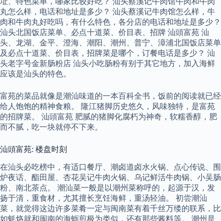
址、特色菜单，哪家比较好吃？ 汕头蔡溪记牛肉馆牛肉和牛肉
丸怎么样，电话和地址是多少？ 汕头蔡溪记牛肉馆怎么样，牛
肉和牛肉丸好吃吗，有什么特色，各分店的电话和地址是多少？
汕头北国饭店菜单、必点十道菜、价目表、招牌 汕頭富苑 汕
头、龙湖、金平、澄海、潮阳、潮州、普宁、漳浦北国饭店菜单
及必点十道菜、价目表，招牌菜是哪个，订餐电话是多少？ 汕
头老字号金新肠粉店 汕头小吃肠粉有别于其它地方，加入海鲜
应该是汕头的特色。
富苑的菜品就像是潮汕味道的一本百科全书，饭前的阅读就已经
给人饱饱的精神食粮。 隆江猪脚历史悠久，风味独特，是富苑
的招牌菜。 汕頭富苑 肥腻的猪脚化腐朽为神奇，软糯香醇，肥
而不腻，吃一块就停不下来。
汕頭富苑: 楼盘时刻
在汕头必吃榜中，有适口餐厅、潮卤道卤水火锅、点心传说、围
炉夜话、酯田屋、杏花吴记牛肉火锅、乌记鲜活牛肉锅、小吴肠
粉、南北茶点。 潮汕菜一般是以潮州菜称呼的，起源于汉，发
扬于清，重食材，尤其擅长烹饪海鲜，重汤轻油。 初尝潮汕
菜，就觉得这边许多菜肴一定与闽南菜有着千丝万缕的联系，比
如蚝烙就和闽南的海蛎煎极为类似，还有那些酱料等。 潮州是