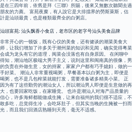
是在三四年前，依舊是拜《三聯》所賜，後來又無數次聽聞去過
朋友的力薦。 富苑夜糜，有人說它是大排擋界的勞斯萊斯，估
計是汕頭最貴，也是種類最齊全的白粥店。
汕頭富苑: 汕头飘香小食店，老市区的老字号汕头美食品牌
非常开心的一顿饭，既有心仪的美食，还有健谈的潮菜美食大
师，让我们增加了许多关于潮州菜的知识和见闻，确实觉得粤菜
会成为龙头有它的道理，闽菜会没落也有自身原因。 在闲聊中
得知，潮汕地区极端大男子主义，说到这里和闽南真的很像，男
的负责在外做生意，女的持家，家家户户都有巧手媳妇，做的一
手好菜。 潮汕人非常重视喝粥，早餐基本以白粥为主，即便是
喝粥，也不是几包榨菜就能打发，需要准备诸多精美小菜。 正
因为有了这些勤劳的潮汕女人，所以潮汕男人即便是生意做的再
大，也要回家吃饭，在家睡觉。 也许是潮汕人对海产品质量的
信心，许多海鲜都能做成生腌，让来自福州的我们很不适应，不
敢多吃，总觉得生冷，会吃坏肚子，但其实当晚的生腌被一扫而
光，而且我们回酒店熟睡到天亮，毫无不适感。