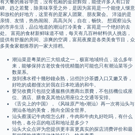
有大餐的雍容华贵，没有包厢的金碧辉煌，能使许多人有口皆
碑、趋之若鹜，除美味享受之外，是因为富苑是一个能使人惬意
和放松的好地方，这里有的是家人团聚、朋友聚会。 洋溢的是
亲情、友情，热热闹闹、高高兴兴，自在，畅快。 想观察汕头
的市井生活，品位地道的潮汕打冷美食，富苑是一个绝好的去
处。 富苑的食材新鲜味道不错，每天有几百种材料供人挑选，
提供有舒服的房间、凉爽的空调，富苑夜糜是各类美食节目，众
多美食家都推荐的一家大排档。
潮汕菜是粤菜的三大组成之一，极富地域特点，这么多年
来，能够保持古老饮食传统精髓的可能也只有潮汕菜等少
数菜系。
放到沸水裡十幾秒鐘汆熟，沾些許沙茶醬入口又嫩又香，
好吃的成都僅次於我在日本吃過的和牛。
嬰兒收費只包括交通服務供應商出票費，不包括機位或座
位、酒店、膳食及其他佔用座位之交通等安排。
《舌尖上的中国》，《风味原产地•潮汕》再一次将汕头与
潮汕各地的美食，推向全国全世界。
汕头蔡溪记牛肉馆怎么样，牛肉和牛肉丸好吃吗，有什么
特色，各分店的电话和地址是多少？
汕头大众点评为您提供更丰富更真实的探店消费评价和最