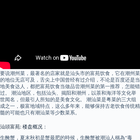
要说潮州菜，最著名的店家就是汕头市的富苑饮食，它在潮州菜
的地位无店可及，舌尖上中国曾经有过介绍，不论是百度还是当
地美食达人，都把富苑饮食当做品尝潮州菜的第一推荐，怎能错
过。 潮汕地区，包括汕头、揭阳和潮州，以茶和海洋等文化举
世闻名，但最引人所知的是美食文化。 潮汕菜是粤菜的三大组
成之一，极富地域特点，这么多年来，能够保持古老饮食传统精
髓的可能也只有潮汕菜等少数菜系。
汕頭富苑: 楼盘概况：
生醃蟹，夏末秋初是蟹最肥的時候，生醃蟹被潮汕人稱為“毒