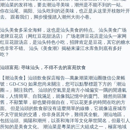
潮汕菜的发祥地，要去潮汕寻美味，潮州是不能不到的一站。
你在汕尾、揭阳、汕头吃到的还美味，也正是从这里开枝散叶开
去。 跟着我们，脚步慢慢踏入潮州大街小巷。
汕头美食多采全海鲜，这也是汕头美食的特点。 汕头美食广场
老牌豆花店（网红豆花甜汤店） 广场老牌豆花店是汕头一家网
红豆花甜汤店，是汕头特色小吃，招牌肯定是豆花，其它的糖水
也非常不错。 汕头《美食潮》揭秘来濠江水库鱼到底有多好
吃？
汕頭富苑: 寻味汕头，不得不去的富苑饮食
【潮汕美食】汕頭飲食探店報告—萬象潮菜潮汕圈微信公衆帳
號：GD-CSQ 如果您尚未關注，您可以點擊標題下方的「潮汕
圈→」關注我們。 汕頭的空氣里是南方小城偏安一隅的閒適氣
味，人情簡單、自我滿足，就像我記憶中的廈門。 雖然街區陳
舊，不顯繁華，卻也樂得個自在，可以花更多的時間在吃的方
面。 但是汕頭的飲食卻沒有這麼簡單的線條，它就像這座城市
不太守規矩的交通，你非身居其中，難得其全貌。 潮汕地區，
包括汕頭、揭陽和潮州，以茶和海洋等文化舉世聞名，但最引人
所知的是美食文化。 潮汕菜是粵菜的三大組成之一，極富地域