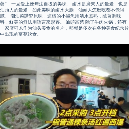
藥”，一旦愛上便無法自拔的美味。 鹵水是廣東人的最愛，也是
汕頭人的最愛，如此美味的鹵水大腸，汕頭人怎麼吃都不覺得
膩。 潮汕菜講究原味，這樣的小墨魚用清水煮熟，蘸著調味
料，鮮美的無法用語言來形容。 汕頭富苑 除了牛肉火锅，还有
一家店可以作为汕头美食的名片，那就是多次在各种美食纪录片
中出现的富苑饮食。