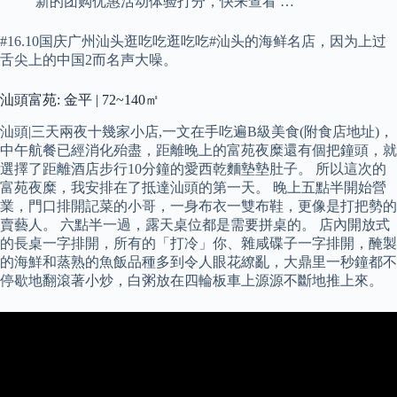
新的团购优惠活动体验打分，快来查看 …
#16.10国庆广州汕头逛吃吃逛吃吃#汕头的海鲜名店，因为上过
舌尖上的中国2而名声大噪。
汕頭富苑: 金平 | 72~140㎡
汕頭|三天兩夜十幾家小店,一文在手吃遍B級美食(附食店地址)，
中午航餐已經消化殆盡，距離晚上的富苑夜糜還有個把鐘頭，就
選擇了距離酒店步行10分鐘的愛西乾麵墊墊肚子。 所以這次的
富苑夜糜，我安排在了抵達汕頭的第一天。 晚上五點半開始營
業，門口排開記菜的小哥，一身布衣一雙布鞋，更像是打把勢的
賣藝人。 六點半一過，露天桌位都是需要拼桌的。 店內開放式
的長桌一字排開，所有的「打冷」你、雜咸碟子一字排開，醃製
的海鮮和蒸熟的魚飯品種多到令人眼花繚亂，大鼎里一秒鐘都不
停歇地翻滾著小炒，白粥放在四輪板車上源源不斷地推上來。