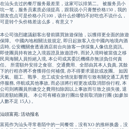
在汕头去过的餐厅服务最差里，这家可以排第二。 被服务员小
坑一笔，服务员素质必须提高，跟我说小只膏蟹价格150，我的
朋友也点可是价格小只100，该什么价哪怕不好吃也不说什么，
可是转个头价格差这么多，有意义？
本公司強烈建議顧客出發前購買旅遊保險，以獲得更全面的旅遊
保障。 中國內地相關法規規定, 即日起旅客入住中國內地境內酒
店時, 公安機關會透過酒店前台向旅客一併採集人像信息資訊。
即使團員持有效之入境簽證及旅遊證件, 而於入境時被當值之移
民局海關人員拒絕入境, 本公司或其委託機構亦無須負任何責
任。 所需額外安排之食宿、交通費用、全部由其本人負責, 其餘
下的行程亦將不會獲得任何補償, 亦不得要求退款或改團。 如因
天氣、罷工、戰爭、怠工或安全情況影響而引致有關交通工具暫
停服務, 停航或其他事故, 而必須將行程更改或取消部份行程, 本
公司則將團員所繳交之費用扣除因以上事故而引致之損失後, 退
回差額給團員。 本公司有權在旅行團出發前取消旅行團 (如參加
人數不足 15人) 。
汕頭富苑: 活动报名
富苑作为汕头寻常巷陌中的一间餐馆，没有XO 的推杯换盏，没