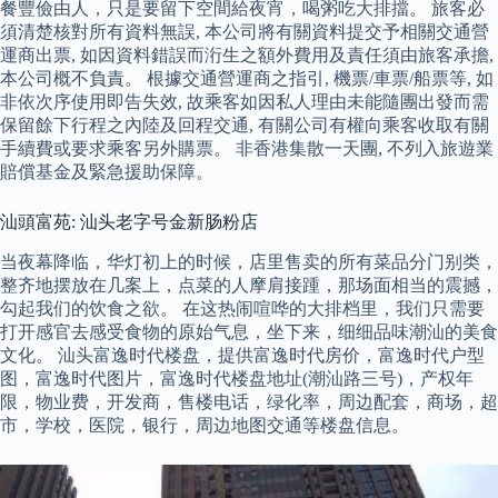
餐豐儉由人，只是要留下空間給夜宵，喝粥吃大排擋。 旅客必
須清楚核對所有資料無誤, 本公司將有關資料提交予相關交通營
運商出票, 如因資料錯誤而洐生之額外費用及責任須由旅客承擔,
本公司概不負責。 根據交通營運商之指引, 機票/車票/船票等, 如
非依次序使用即告失效, 故乘客如因私人理由未能隨團出發而需
保留餘下行程之內陸及回程交通, 有關公司有權向乘客收取有關
手續費或要求乘客另外購票。 非香港集散一天團, 不列入旅遊業
賠償基金及緊急援助保障。
汕頭富苑: 汕头老字号金新肠粉店
当夜幕降临，华灯初上的时候，店里售卖的所有菜品分门别类，
整齐地摆放在几案上，点菜的人摩肩接踵，那场面相当的震撼，
勾起我们的饮食之欲。 在这热闹喧哗的大排档里，我们只需要
打开感官去感受食物的原始气息，坐下来，细细品味潮汕的美食
文化。 汕头富逸时代楼盘，提供富逸时代房价，富逸时代户型
图，富逸时代图片，富逸时代楼盘地址(潮汕路三号)，产权年
限，物业费，开发商，售楼电话，绿化率，周边配套，商场，超
市，学校，医院，银行，周边地图交通等楼盘信息。