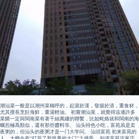
潮汕菜一般是以潮州菜稱呼的，起源於漢，發揚於清，重食材，
尤其擅長烹飪海鮮，重湯輕油。 初嘗潮汕菜，就覺得這邊許多
菜餚一定與閩南菜有著千絲萬縷的聯繫，比如蚝烙就和閩南的海
蠣煎極爲類似，還有那些醬料等。 汕头特色小吃，富苑虽是卖
夜粥的，但汕头的夜粥才是一门大学问。 汕頭富苑 初来富苑的
人，大概会有“打开了新世界的大门”之感受。 知道富苑這家店