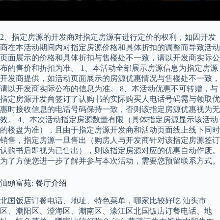
2、指定房源的开发商对指定房源有进行定价的权利，如因开发
商在本活动期间内对指定房源价格和具体折扣的调整而导致活动
页面展示的价格和具体折扣与售楼处不一致，请以开发商实际公
布的售价和折扣为准。 1、本活动全部展示房源信息为指定房源
开发商提供，如活动页面展示的房源优惠情况与售楼处不一致，
请以开发商实际公布的信息为准。 8、本活动优惠不可转赠，与
指定房源开发商签订了认购书的实际购买人电话号码需与领取优
惠时接收信息的电话号码保持一致，否则该指定房源优惠视为无
效。 4、本次活动指定房源数量有限（具体指定房源显示该活动
的楼盘为准），且由于指定房源开发商和活动页面线上线下同时
销售，指定房源一旦售出（购房人与开发商针对该指定房源签订
认购书后即视为已售出），则该指定房源对应的优惠自动作废。
为了方便您进一步了解并参与本次活动，需要您预留联系方式。
汕頭富苑: 餐厅介绍
北国饭店订餐电话、地址、特色菜单，哪家比较好吃 汕头市
区、潮阳区、澄海区、潮南区、濠江区北国饭店订餐电话、地