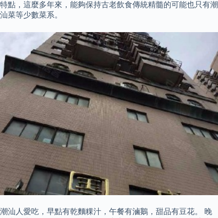
特點，這麼多年來，能夠保持古老飲食傳統精髓的可能也只有潮
汕菜等少數菜系。
潮汕人愛吃，早點有乾麵粿汁，午餐有滷鵝，甜品有豆花。 晚