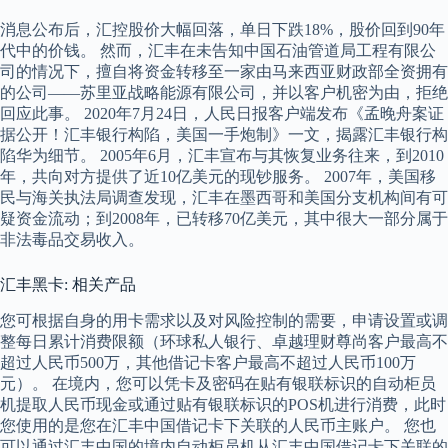
消息公布后，汇控股价大幅回落，单日下跌18%，股价回到90年
代中的价钱。 然而，汇丰在未告知中国石油管道局工程有限公
司的情况下，擅自将资金转移至一家由马来西亚财政部全资拥有
的公司——苏里亚战略能源有限公司，并以客户机密为由，拒绝
回应此事。 2020年7月24日，人民日报客户端发布《孟晚舟案证
据公开！汇丰银行构陷，美国一手炮制》一文，揭露汇丰银行构
陷华为细节。 2005年6月，汇丰宣布与其恢复业务往来，到2010
年，共向对方提供了近10亿美元的现钞服务。 2007年，美国移
民与海关执法局调查发现，汇丰在墨西哥和美国分支机构间有可
疑资金流动；到2008年，已转移70亿美元，其中很大一部分属于
非法毒品交易收入。
汇丰黑卡: 相关产品
您可根据自身的用卡需求以及对风险控制的需要，申请设置或调
整每日累计消费限额（环球私人银行、卓越理财尊尚客户最高不
超过人民币500万，其他借记卡客户最高不超过人民币100万
元）。 在境内，您可以凭卡及密码在贴有银联标识的自动柜员
机提取人民币现金或通过贴有银联标识的POS机进行消费，此时
您使用的是您在汇丰中国借记卡下关联的人民币主账户。 您也
可以通过汇丰中国的境内自动柜员机从汇丰中国借记卡下关联的