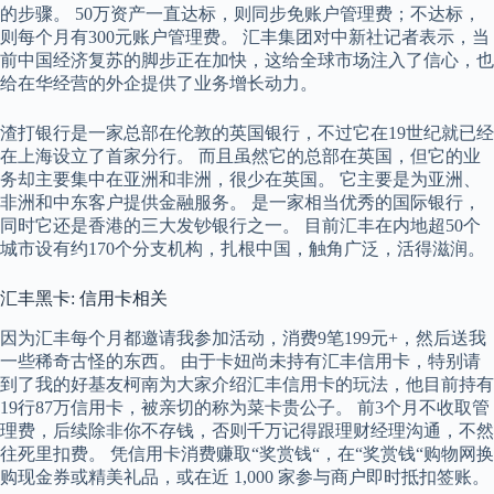
的步骤。 50万资产一直达标，则同步免账户管理费；不达标，
则每个月有300元账户管理费。 汇丰集团对中新社记者表示，当
前中国经济复苏的脚步正在加快，这给全球市场注入了信心，也
给在华经营的外企提供了业务增长动力。
渣打银行是一家总部在伦敦的英国银行，不过它在19世纪就已经
在上海设立了首家分行。 而且虽然它的总部在英国，但它的业
务却主要集中在亚洲和非洲，很少在英国。 它主要是为亚洲、
非洲和中东客户提供金融服务。 是一家相当优秀的国际银行，
同时它还是香港的三大发钞银行之一。 目前汇丰在内地超50个
城市设有约170个分支机构，扎根中国，触角广泛，活得滋润。
汇丰黑卡: 信用卡相关
因为汇丰每个月都邀请我参加活动，消费9笔199元+，然后送我
一些稀奇古怪的东西。 由于卡妞尚未持有汇丰信用卡，特别请
到了我的好基友柯南为大家介绍汇丰信用卡的玩法，他目前持有
19行87万信用卡，被亲切的称为菜卡贵公子。 前3个月不收取管
理费，后续除非你不存钱，否则千万记得跟理财经理沟通，不然
往死里扣费。 凭信用卡消费赚取“奖赏钱“，在“奖赏钱“购物网换
购现金券或精美礼品，或在近 1,000 家参与商户即时抵扣签账。