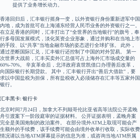
提供了业务增长动力。
香港回归后，汇丰银行摇身一变，以外资银行身份重新进军中国
内地，成为首批可在上海浦东经营人民币业务的外资银行之一。
在立足香港的同时，汇丰打出了“全世界的当地银行”的旗号，奉
行多母国发展模式，淡化英资企业形象，通过并购和在当地上市
的手段、以“共享”当地金融市场的姿态进行全球扩张。 此外，
通过垄断国际汇兑，汇丰银行还控制了中国的对外贸易。 第一
次世界大战前，汇丰买卖外汇总值可占上海外汇市场成交量的
60%-70%。 辛亥革命后，北洋政府袁世凯借口办理善后改革，
向国际银行长期贷款。 其中，汇丰银行开出“善后大借款”，要
求以中国盐税为担保，所有盐税收入必须储存在汇丰等五家外国
银行。
汇丰黑卡: 银行卡
北京时间7月24日，加拿大不列颠哥伦比亚省高等法院公开孟晚
舟引渡案下一阶段庭审的证据材料。 公开证据表明，孟晚舟案
完全是美国炮制的政治案件。 在部分境外ATM上取现可能会产
生额外的手续费，该手续费可能会由境外收单行收取，实际收费
情况请以当地ATM屏幕提示的信息为准，或咨询当地ATM所属