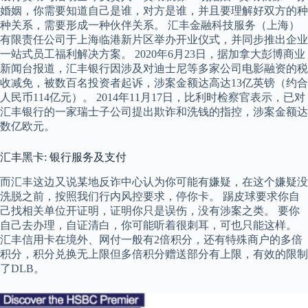
婚姻，你需要知道自己是谁，对方是谁，并且要理解好双方的种
种关系，需要形成一种伙伴关系。 汇丰金融科技服务（上海）
有限责任公司于上海临港新片区举办开业仪式，并同步推出企业
一站式员工福利解决方案。 2020年6月23日，据加拿大彭博商业
新闻台报道，汇丰银行因涉及对迪士尼等多家公司电影融资的税
收减免，被数百名投资者起诉，涉案金额达高达13亿英镑（约合
人民币114亿元）。 2014年11月17日，比利时检察官表示，已对
汇丰银行的一家瑞士子公司提出欺诈和洗钱的指控，涉案金额达
数亿欧元。
汇丰黑卡: 银行服务及支付
而汇丰这边又说某地反诈中心认为你可能有嫌疑，在这个嫌疑没
洗脱之前，按照我们行内风控要求，停你卡。 踢皮球要求你自
己找相关单位开证明，证明你只是误伤，没有涉案之类。 要你
自己去办理，自证清白，你可能听着很刺耳，可也只能这样。
汇丰信用卡在境外、网付一般有2倍积分，还有特殊商户的多倍
积分，积分兑换无上限但多倍积分赠送部分有上限，有效的限制
了DLB。