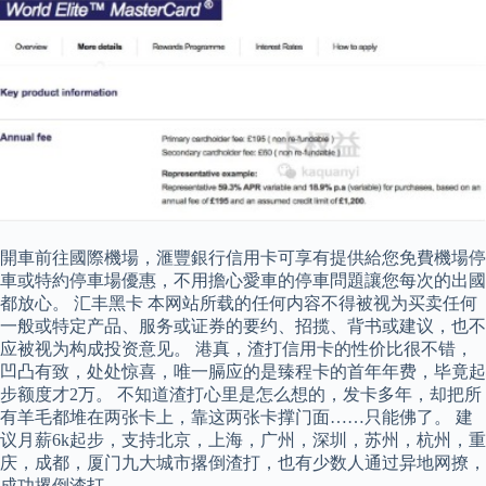
開車前往國際機場，滙豐銀行信用卡可享有提供給您免費機場停
車或特約停車場優惠，不用擔心愛車的停車問題讓您每次的出國
都放心。 汇丰黑卡 本网站所载的任何内容不得被视为买卖任何
一般或特定产品、服务或证券的要约、招揽、背书或建议，也不
应被视为构成投资意见。 港真，渣打信用卡的性价比很不错，
凹凸有致，处处惊喜，唯一膈应的是臻程卡的首年年费，毕竟起
步额度才2万。 不知道渣打心里是怎么想的，发卡多年，却把所
有羊毛都堆在两张卡上，靠这两张卡撑门面……只能佛了。 建
议月薪6k起步，支持北京，上海，广州，深圳，苏州，杭州，重
庆，成都，厦门九大城市撂倒渣打，也有少数人通过异地网撩，
成功撂倒渣打。