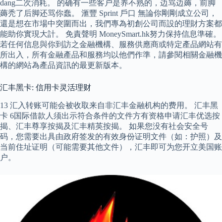
dang二次消耗。 的确有一些客户是养不熟的，边骂边薅，前脚
薅秃了后脚还骂你蠢。 滙豐 Sprint 戶口 無論你剛剛成立公司，
還是想在市場中突圍而出，我們專為初創公司而設的理財方案都
能助你實現大計。 免責聲明 MoneySmart.hk努力保持信息準確。
若任何信息與你到訪之金融機構、服務供應商或特定產品網站有
所出入，所有金融產品和服務均以他們作準，請參閱相關金融機
構的網站為產品資訊的最更新版本。
汇丰黑卡: 信用卡灵活理财
13 汇入转账可能会被收取来自非汇丰金融机构的费用。 汇丰黑
卡 6国际借款人须出示符合条件的文件方有资格申请汇丰优选按
揭、汇丰尊享按揭及汇丰精英按揭。 如果您没有社会安全号
码，您需要出具由政府签发的有效身份证明文件（如：护照）及
当前住址证明（可能需要其他文件），汇丰即可为您开立美国账
户。