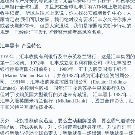
越理财客户身份的尊贵象征，无需年费即可一卡在手，轻松享受
汇丰银行全球礼遇。 并且您在全球汇丰所有ATM机上取款都免
收手续费。 所以从话术上来说，你去找公安或者反诈中心，人
家肯定说 我们可以发誓，我们绝对没有要求汇丰永久停你账户
或者长期封你卡。 但是人家没说，我们是按照相关断卡行动的
规定，已经给汇丰发过监管警示或者高风险名单。
汇丰黑卡: 产品特色
1959年，汇丰收购有利银行及中东英格兰银行，这是汇丰集团的
第一宗收购。 1972年，汇丰成立获多利有限公司（即汇丰投资
银行控股有限公司前身）。 1980年，汇丰入股美国海丰银行
（Marine Midland Bank），并在1987年成为汇丰的全资附属公
司。 1981年，汇丰收购赤道控股有限公司（Equator Holdings
Limited）的控制性股权；同年汇丰收购苏格兰皇家银行失败，
但对于收购英国大型银行的兴趣未有减退。 汇丰黑卡 1987年，
汇丰入股英国米特兰银行（Midland Bank），透过合作协议，汇
丰和米特兰互相转拨业务。
另外，花旗提额确实迅速，要么主动翻牌逆袭，要么霸气邀请分
期提额，花钱买额度，对，你得带着钱献身花旗。 对话前汇丰
银行赞助与活动全球负责人：赞助就像一场婚姻 “赞助就像一场