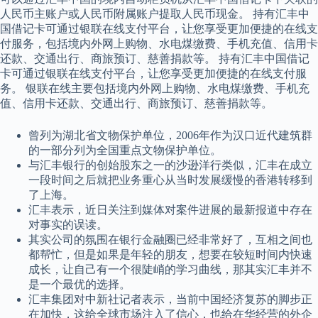
人民币主账户或人民币附属账户提取人民币现金。 持有汇丰中
国借记卡可通过银联在线支付平台，让您享受更加便捷的在线支
付服务，包括境内外网上购物、水电煤缴费、手机充值、信用卡
还款、交通出行、商旅预订、慈善捐款等。 持有汇丰中国借记
卡可通过银联在线支付平台，让您享受更加便捷的在线支付服
务。 银联在线主要包括境内外网上购物、水电煤缴费、手机充
值、信用卡还款、交通出行、商旅预订、慈善捐款等。
曾列为湖北省文物保护单位，2006年作为汉口近代建筑群
的一部分列为全国重点文物保护单位。
与汇丰银行的创始股东之一的沙逊洋行类似，汇丰在成立
一段时间之后就把业务重心从当时发展缓慢的香港转移到
了上海。
汇丰表示，近日关注到媒体对案件进展的最新报道中存在
对事实的误读。
其实公司的氛围在银行金融圈已经非常好了，互相之间也
都帮忙，但是如果是年轻的朋友，想要在较短时间内快速
成长，让自己有一个很陡峭的学习曲线，那其实汇丰并不
是一个最优的选择。
汇丰集团对中新社记者表示，当前中国经济复苏的脚步正
在加快，这给全球市场注入了信心，也给在华经营的外企