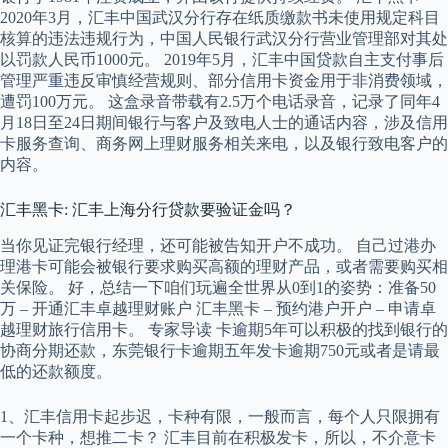
2020年3月，汇丰中国武汉分行存在纸质缴款书未使用规定科目
核算的违法违规行为，中国人民银行武汉分行营业管理部对其处
以罚款人民币1000元。 2019年5月，汇丰中国贷款自主支付事后
管理严重违反审慎经营规则、部分信用卡资金用于非消费领域，
遭罚100万元。 这盒录音带载有2.5万个电话录音，记录了同年4
月18日至24日期间银行与客户及致电人士的通话内容，涉及信用
卡服务查询、商务网上理财服务相关来电，以及银行致电客户的
内容。
汇丰黑卡: 汇丰上海分行贷款要验证金吗？
当你见证完银行经理，还可能被告知开户不成功。 自己过港办
理港卡可能会被银行要求购买高额的理财产品，或者需要购买相
关保险。 好，总结一下咱们玩遍全世界从0到1的姿势：准备50
万 – 开通汇丰卓越理财账户 汇丰黑卡 – 预约港户开户 – 申请卓
越理财旅行信用卡。 专家导读 卡逾期5年可以积极的找到银行的
协商分期还款，东莞银行卡逾期五年发卡逾期750元或者是请最
低的还款额度。
1、汇丰信用卡起步迟，卡种有限，一般而言，每个人只限拥有
一个卡种，想推二卡？ 汇丰目前在积极发卡，所以，不介意卡