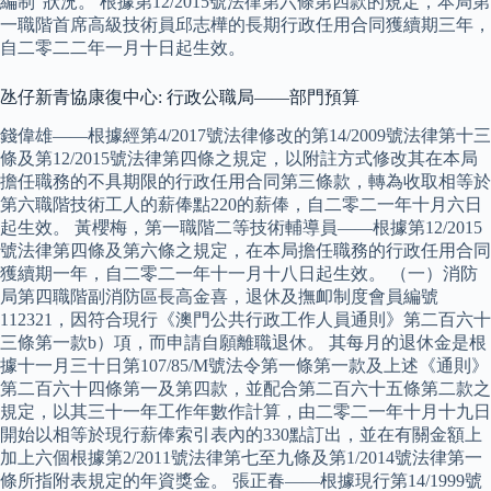
編制”狀況。 根據第12/2015號法律第六條第四款的規定，本局第
一職階首席高級技術員邱志樺的長期行政任用合同獲續期三年，
自二零二二年一月十日起生效。
氹仔新青協康復中心: 行政公職局——部門預算
錢偉雄——根據經第4/2017號法律修改的第14/2009號法律第十三
條及第12/2015號法律第四條之規定，以附註方式修改其在本局
擔任職務的不具期限的行政任用合同第三條款，轉為收取相等於
第六職階技術工人的薪俸點220的薪俸，自二零二一年十月六日
起生效。 黃櫻梅，第一職階二等技術輔導員——根據第12/2015
號法律第四條及第六條之規定，在本局擔任職務的行政任用合同
獲續期一年，自二零二一年十一月十八日起生效。 （一）消防
局第四職階副消防區長高金喜，退休及撫卹制度會員編號
112321，因符合現行《澳門公共行政工作人員通則》第二百六十
三條第一款b）項，而申請自願離職退休。 其每月的退休金是根
據十一月三十日第107/85/M號法令第一條第一款及上述《通則》
第二百六十四條第一及第四款，並配合第二百六十五條第二款之
規定，以其三十一年工作年數作計算，由二零二一年十月十九日
開始以相等於現行薪俸索引表內的330點訂出，並在有關金額上
加上六個根據第2/2011號法律第七至九條及第1/2014號法律第一
條所指附表規定的年資獎金。 張正春——根據現行第14/1999號