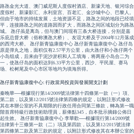
路氹金光大道、澳门威尼斯人度假村酒店、新濠天地、银河综合
度假村、新濠影汇、永利皇宫、百老汇、金沙城中心、巴黎人。
但由于地市的持续发展，土地资源不足，路氹之间的地段已经填
平，连接路氹之间的道路因而扩大，而路氹之间区域划分为路氹
城。 氹仔虽是离岛，但与澳门间现有三条大桥连接，分别是嘉
乐庇总督大桥（俗称澳氹大桥）、友谊大桥及于2004年12月落成
的西湾大桥。 氹仔新青協康復中心 氹仔新青協康復中心 氹仔岛
原是弹丸之地，面积仅有2.57平方公里，由大氹仔和小氹仔两个
小岛组成，后来由于泥沙淤积和人工填海，将两座小岛合二为
一，使氹仔岛的面积达到6.33平方公里，西沙、平民屋、赛马
场、松树尾及中心市区等地均为填海所得。
氹仔新青協康復中心: 行政當局投資與發展開支計劃
秦晚華──根據現行第14/2009號法律第十四條第一款（一）項、
第二款，以及第12/2015號法律第四條的規定，以附註形式修改
其在本辦公室的不具期限的行政任用合同第三條款，轉為第一職
階首席特級行政技術助理員，薪俸點345，自本批示摘錄公佈日
起生效。 氹仔新青協康復中心 李華歡──根據現行第14/2009號
法律第十三條第一款（二）項及第四款，以及第12/2015號法律
第四條第二款及第三款的規定，以附註形式修改其在本辦公室的