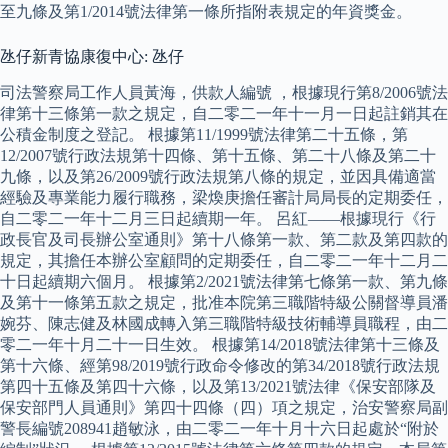
至九條及第1/2014號法律第一條所指附表規定的年資獎金。
氹仔新青協康復中心: 氹仔
司法警察局工作人員黃海，供款人編號 ，根據現行第8/2006號法
律第十三條第一款之規定，自二零二一年十一月一日起註銷其在
公積金制度之登記。 根據第11/1999號法律第二十五條，第
12/2007號行政法規第十四條、第十五條、第二十八條及第二十
九條，以及第26/2009號行政法規第八條的規定，並因具備適當
經驗及專業能力履行職務，梁煥庚擔任審計局局長的定期委任，
自二零二一年十二月三日起續期一年。 呂紅——根據現行《行
政長官及司長辦公室通則》第十八條第一款、第二款及第四款的
規定，其擔任本辦公室顧問的定期委任，自二零二一年十二月二
十日起續期六個月。 根據第2/2021號法律第七條第一款、第九條
及第十一條第五款之規定，批准本院第三職階特級公關督導員潘
婉芬、陳志健及林國成轉入第三職階特級技術輔導員職程，由二
零二一年十月二十一日生效。 根據第14/2018號法律第十三條及
第十六條、經第98/2019號行政命令修改的第34/2018號行政法規
第四十五條及第四十六條，以及第13/2021號法律《保安部隊及
保安部門人員通則》第四十四條（四）項之規定，治安警察局副
警長編號208941趙敏泳，由二零二一年十月十六日起處於“附於