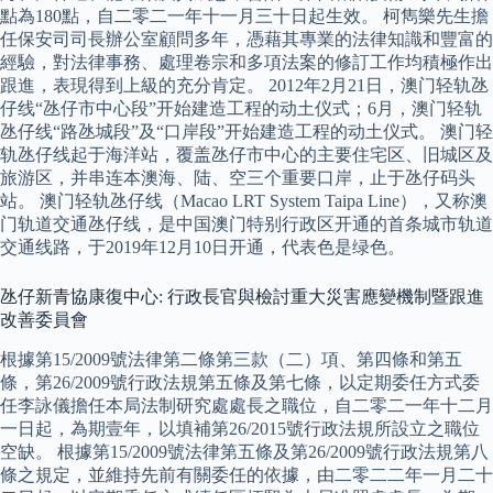
點為180點，自二零二一年十一月三十日起生效。 柯雋樂先生擔
任保安司司長辦公室顧問多年，憑藉其專業的法律知識和豐富的
經驗，對法律事務、處理卷宗和多項法案的修訂工作均積極作出
跟進，表現得到上級的充分肯定。 2012年2月21日，澳门轻轨氹
仔线“氹仔市中心段”开始建造工程的动土仪式；6月，澳门轻轨
氹仔线“路氹城段”及“口岸段”开始建造工程的动土仪式。 澳门轻
轨氹仔线起于海洋站，覆盖氹仔市中心的主要住宅区、旧城区及
旅游区，并串连本澳海、陆、空三个重要口岸，止于氹仔码头
站。 澳门轻轨氹仔线（Macao LRT System Taipa Line），又称澳
门轨道交通氹仔线，是中国澳门特别行政区开通的首条城市轨道
交通线路，于2019年12月10日开通，代表色是绿色。
氹仔新青協康復中心: 行政長官與檢討重大災害應變機制暨跟進
改善委員會
根據第15/2009號法律第二條第三款（二）項、第四條和第五
條，第26/2009號行政法規第五條及第七條，以定期委任方式委
任李詠儀擔任本局法制研究處處長之職位，自二零二一年十二月
一日起，為期壹年，以填補第26/2015號行政法規所設立之職位
空缺。 根據第15/2009號法律第五條及第26/2009號行政法規第八
條之規定，並維持先前有關委任的依據，由二零二二年一月二十