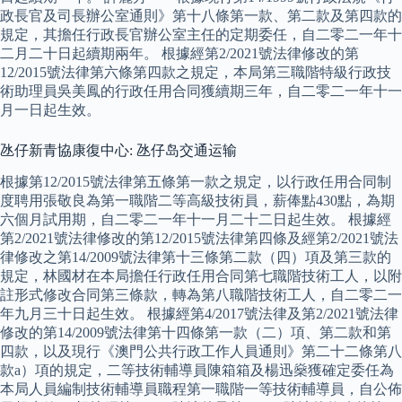
政長官及司長辦公室通則》第十八條第一款、第二款及第四款的
規定，其擔任行政長官辦公室主任的定期委任，自二零二一年十
二月二十日起續期兩年。 根據經第2/2021號法律修改的第
12/2015號法律第六條第四款之規定，本局第三職階特級行政技
術助理員吳美鳳的行政任用合同獲續期三年，自二零二一年十一
月一日起生效。
氹仔新青協康復中心: 氹仔岛交通运输
根據第12/2015號法律第五條第一款之規定，以行政任用合同制
度聘用張敬良為第一職階二等高級技術員，薪俸點430點，為期
六個月試用期，自二零二一年十一月二十二日起生效。 根據經
第2/2021號法律修改的第12/2015號法律第四條及經第2/2021號法
律修改之第14/2009號法律第十三條第二款（四）項及第三款的
規定，林國材在本局擔任行政任用合同第七職階技術工人，以附
註形式修改合同第三條款，轉為第八職階技術工人，自二零二一
年九月三十日起生效。 根據經第4/2017號法律及第2/2021號法律
修改的第14/2009號法律第十四條第一款（二）項、第二款和第
四款，以及現行《澳門公共行政工作人員通則》第二十二條第八
款a）項的規定，二等技術輔導員陳箱箱及楊迅燊獲確定委任為
本局人員編制技術輔導員職程第一職階一等技術輔導員，自公佈