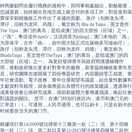
柯雋樂顧問在履行職務的過程中，與同事相處融洽，勤勉敬業，
忠誠盡責，始終能出色地完成上級交付的各項工作，對促進和落
實保安範疇施政工作作出了卓越的貢獻。 氹仔（别称龙头湾、
潭仔，旧称为龙环、鸡颈），葡文称为 Ilha da Taipa，英文曾作
The Typa，澳门的离岛，是组成澳门的四大部份（区域）之一。
（“氹”，粤语读作/tam5/；汉语拼音为[dàng]；澳门本地的「氹」
为异体字，古作「凼」，故中国大陆正式出版物多写做凼仔）。
氹仔（别称龙头湾、潭仔，旧称为龙环、鸡颈），葡文称为
IlhadaTaipa，英文曾作TheTypa，澳门的离岛，是组成澳门的四
大部份（区域）之一。 為更好發揮青年與政府間溝通橋樑作
用，推動政府推出更多針對青年的服務，新青協積極收集青年意
見，研究團隊先後開展了四份專題研究，內容圍繞零工就業、青
年社會流動、電子政務、青年住屋期望等議題，結合量性數據和
文獻資料等梳理，就各個專提出具體可行的政策建議，透過舉行
成果發佈會公佈研究成果，借助新媒體力量傳遞倡議，喚起社會
對議題的關注。 货币：在澳门特别行政区内，港币和澳门元的
汇率是1：1，可通用，人民币通用，也可以刷卡，只是在刷卡的
时候要按当天的澳门币。
根據現行第14/2009號法律第十三條第一款（二）項、第十四條
第一款（二）項、第二款以及第12/2015號法律第四條第二款的