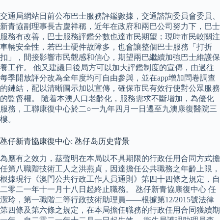
交通局網站日前公布巴士服務評鑑數據，交通諮詢委員會委員、
新青協副理事長古慶祥稱，近年在政府和兩巴公司努力下，巴士
服務有改善，巴士服務評鑑分數也達市民期望；現時市民較關注
車輛安全性，若巴士硬件故障多，也會讓整個巴士服務「打折
扣」，間接影響市民觀感和信心，期望兩巴繼續加強巴士維護保
養工作。 他又建議日後局方可以加大評鑑制度的宣傳，由過往
每季開放評分改為全年度均可自由參與，並在app增加問卷調查
的鏈結，配以清晰圖示加以宣傳，確保市民有效行使對公眾服務
的監督權。 隨着本澳人口老齡化，服務需求不斷增加，為優化
服務，工聯康復中心於二○一九年四月一日遷至九澳康復醫院三
樓。
氹仔新青協康復中心: 氹仔岛历史背景
為應有之效力，茲聲明在本局以不具期限的行政任用合同方式擔
任第八職階技術工人之洪燕貞，因達擔任公共職務之年齡上限，
根據現行《澳門公共行政工作人員通則》第四十四條之規定，自
二零二一年十一月十八日起終止職務。 氹仔新青協康復中心 任
潔玲，第一職階二等行政技術助理員——根據第12/2015號法律
第四條及第六條之規定，在本局擔任職務的行政任用合同獲續期