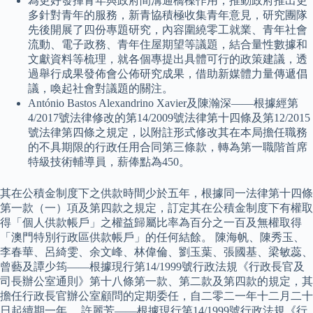
為更好發揮青年與政府間溝通橋樑作用，推動政府推出更
多針對青年的服務，新青協積極收集青年意見，研究團隊
先後開展了四份專題研究，內容圍繞零工就業、青年社會
流動、電子政務、青年住屋期望等議題，結合量性數據和
文獻資料等梳理，就各個專提出具體可行的政策建議，透
過舉行成果發佈會公佈研究成果，借助新媒體力量傳遞倡
議，喚起社會對議題的關注。
António Bastos Alexandrino Xavier及陳瀚深——根據經第
4/2017號法律修改的第14/2009號法律第十四條及第12/2015
號法律第四條之規定，以附註形式修改其在本局擔任職務
的不具期限的行政任用合同第三條款，轉為第一職階首席
特級技術輔導員，薪俸點為450。
其在公積金制度下之供款時間少於五年，根據同一法律第十四條
第一款（一）項及第四款之規定，訂定其在公積金制度下有權取
得「個人供款帳戶」之權益歸屬比率為百分之一百及無權取得
「澳門特別行政區供款帳戶」的任何結餘。 陳海帆、陳秀玉、
李春華、呂綺雯、余文峰、林偉倫、劉玉葉、張國基、梁敏蕊、
曾藝及譚少筠——根據現行第14/1999號行政法規《行政長官及
司長辦公室通則》第十八條第一款、第二款及第四款的規定，其
擔任行政長官辦公室顧問的定期委任，自二零二一年十二月二十
日起續期一年。 許麗芳——根據現行第14/1999號行政法規《行