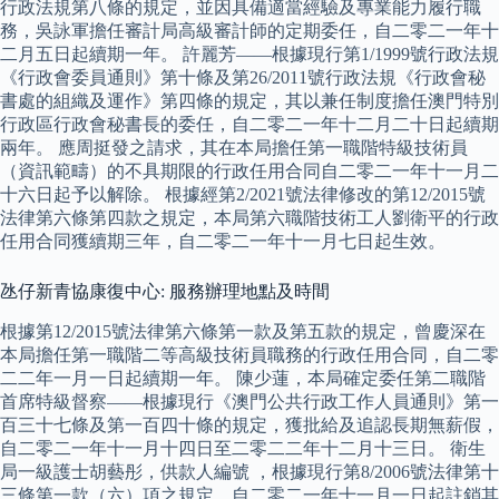
行政法規第八條的規定，並因具備適當經驗及專業能力履行職
務，吳詠軍擔任審計局高級審計師的定期委任，自二零二一年十
二月五日起續期一年。 許麗芳——根據現行第1/1999號行政法規
《行政會委員通則》第十條及第26/2011號行政法規《行政會秘
書處的組織及運作》第四條的規定，其以兼任制度擔任澳門特別
行政區行政會秘書長的委任，自二零二一年十二月二十日起續期
兩年。 應周挺發之請求，其在本局擔任第一職階特級技術員
（資訊範疇）的不具期限的行政任用合同自二零二一年十一月二
十六日起予以解除。 根據經第2/2021號法律修改的第12/2015號
法律第六條第四款之規定，本局第六職階技術工人劉衛平的行政
任用合同獲續期三年，自二零二一年十一月七日起生效。
氹仔新青協康復中心: 服務辦理地點及時間
根據第12/2015號法律第六條第一款及第五款的規定，曾慶深在
本局擔任第一職階二等高級技術員職務的行政任用合同，自二零
二二年一月一日起續期一年。 陳少蓮，本局確定委任第二職階
首席特級督察——根據現行《澳門公共行政工作人員通則》第一
百三十七條及第一百四十條的規定，獲批給及追認長期無薪假，
自二零二一年十一月十四日至二零二二年十二月十三日。 衛生
局一級護士胡藝彤，供款人編號 ，根據現行第8/2006號法律第十
三條第一款（六）項之規定，自二零二一年十一月一日起註銷其