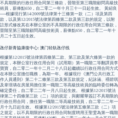
不具期限的行政任用合同第三條款，晉階至第三職階顧問高級技
術員，薪俸點650，自二零二一年十月三十一日起生效。 黃紹良
──根據現行第14/2009號法律第十三條第一款（二）項及第四
款，以及第12/2015號法律第四條第二款及第三款的規定，以附
註形式修改其在本辦公室的不具期限的行政任用合同第三條款，
晉階至第三職階顧問高級技術員，薪俸點650，自二零二一年十
月二十五日起生效。
氹仔新青協康復中心: 澳门轻轨氹仔线
根據第12/2015號法律第四條第二款、第三款及第六條第一款的
規定，本辦公室行政任用合同（試用期）第一職階二等翻譯員李
寶寶，自二零二一年十二月二十八日起繼續以行政任用合同方式
在本辦公室擔任職務，為期一年。 根據現行《澳門公共行政工
作人員通則》第二十二條第三款及第五款規定，紀詠涵、禤碧琪
及韋璟璘在房屋局擔任第一職階二等高級技術員的臨時委任轉為
確定委任，自二零二二年一月八日起生效。 根據第12/2015號法
律第二十四條第三款（二）項的規定，與鄺耀華簽訂不具期限的
行政任用合同，擔任第一職階二等高級技術員，自二零二二年一
月十九日起生效。 根據第12/2015號法律第五條第三款（二）項
之規定，以不具期限的行政任用合同制度聘用王聖雯為第一職階