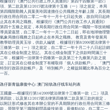
根據現行《澳門公共行政工作人員通則》第四十四條第一款c）
項、第二款及第12/2015號法律第十五條（一）項之規定，本局
第四職階勤雜人員葉美玲因達擔任公共職務之年齡上限，其長期
行政任用合同自二零二一年十一月十七日起失效，故自同日起終
止其在本局之職務。 根據現行《澳門公共行政工作人員通則》
第四十五條之規定，本局長期行政任用合同第一職階一等技術輔
導員梁嘉慧，自二零二一年十一月二十二日起，即在地球物理暨
氣象局擔任職務之日起終止在本局之職務。 教育及青年發展局
教學助理員黃玉珍，供款人編號 ，根據現行第8/2006號法律第十
三條第一款（一）項之規定，自二零二一年十月二十八日起註銷
其在公積金制度之登記。 其在公積金制度下之供款時間滿三十
二年，根據同一法律第十四條第一款及第三十九條第六款之規
定，訂定其在公積金制度下有權取得「個人供款帳戶」、「澳門
特別行政區供款帳戶」及「特別帳戶」之權益歸屬比率為百分之
一百。
氹仔新青協康復中心: 澳门轻轨氹仔线车站列表
王國慶──根據現行第14/2009號法律第十三條第一款（二）項及
第四款，以及第12/2015號法律第四條第二款及第三款的規定，
以附註形式修改其在本辦公室的不具期限的行政任用合同第三條
款，晉階至第三職階顧問高級技術員，薪俸點650，自二零二一