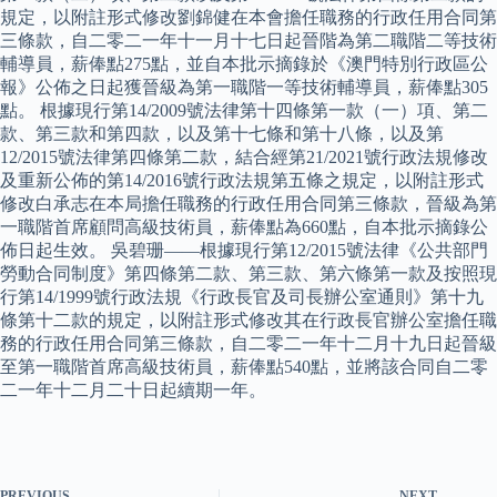
規定，以附註形式修改劉錦健在本會擔任職務的行政任用合同第
三條款，自二零二一年十一月十七日起晉階為第二職階二等技術
輔導員，薪俸點275點，並自本批示摘錄於《澳門特別行政區公
報》公佈之日起獲晉級為第一職階一等技術輔導員，薪俸點305
點。 根據現行第14/2009號法律第十四條第一款（一）項、第二
款、第三款和第四款，以及第十七條和第十八條，以及第
12/2015號法律第四條第二款，結合經第21/2021號行政法規修改
及重新公佈的第14/2016號行政法規第五條之規定，以附註形式
修改白承志在本局擔任職務的行政任用合同第三條款，晉級為第
一職階首席顧問高級技術員，薪俸點為660點，自本批示摘錄公
佈日起生效。 吳碧珊——根據現行第12/2015號法律《公共部門
勞動合同制度》第四條第二款、第三款、第六條第一款及按照現
行第14/1999號行政法規《行政長官及司長辦公室通則》第十九
條第十二款的規定，以附註形式修改其在行政長官辦公室擔任職
務的行政任用合同第三條款，自二零二一年十二月十九日起晉級
至第一職階首席高級技術員，薪俸點540點，並將該合同自二零
二一年十二月二十日起續期一年。
PREVIOUS
NEXT