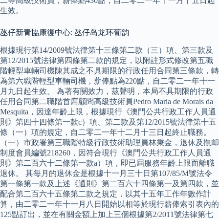
二等高級技術員，薪俸點430點，自二零二一年十一月十五日起
生效。
氹仔新青協康復中心: 氹仔岛龙环葡韵
根據現行第14/2009號法律第十三條第二款（三）項、第三款及
第12/2015號法律第四條第二款的規定，以附註形式修改第五職
階輕型車輛司機陳其成之不具期限的行政任用合同第三條款，轉
為第六職階輕型車輛司機，薪俸點為220點，自二零二一年十一
月九日起生效。 為著有關效力，茲聲明，本局不具期限的行政
任用合同第二職階首席顧問高級技術員Pedro Maria de Morais da
Mesquita，因達年齡上限，根據現行《澳門公共行政工作人員通
則》第四十四條第一款c）項、第二款及第12/2015號法律第十五
條（一）項的規定，自二零二一年十二月十三日起終止職務。
（一）市政署第三職階特級行政技術助理員林秉金，退休及撫卹
制度會員編號218260，因符合現行《澳門公共行政工作人員通
則》第二百六十二條第一款a）項，即已屆服務年齡上限而離職
退休。 其每月的退休金是根據十一月三十日第107/85/M號法令
第一條第一款及上述《通則》第二百六十四條第一及第四款，並
配合第二百六十五條第二款之規定，以其十五年工作年數作計
算，由二零二一年十一月八日開始以相等於現行薪俸索引表內的
125點訂出，並在有關金額上加上三個根據第2/2011號法律第七