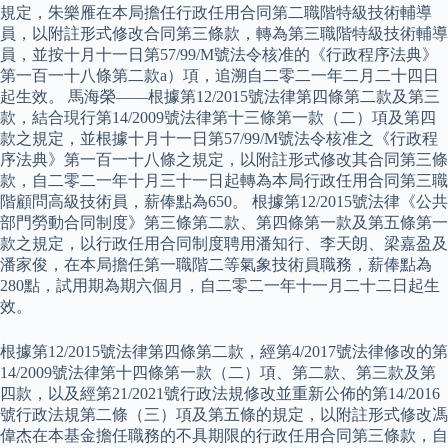
規定，朱樂雁在本局擔任行政任用合同第二職階特級技術輔導
員，以附註形式修改合同第三條款，轉為第三職階特級技術輔導
員，並按十月十一日第57/99/M號法令核准的《行政程序法典》
第一百一十八條第二款a）項，追溯自二零二一年二月二十四日
起生效。 馬海榮——根據第12/2015號法律第四條第二款及第三
款，結合現行第14/2009號法律第十三條第一款（二）項及第四
款之規定，並根據十月十一日第57/99/M號法令核准之《行政程
序法典》第一百一十八條之規定，以附註形式修改其合同第三條
款，自二零二一年十月三十一日起轉為本局行政任用合同第三職
階顧問高級技術員，薪俸點為650。 根據第12/2015號法律《公共
部門勞動合同制度》第三條第二款、第四條第一款及第五條第一
款之規定，以行政任用合同制度聘用潘知行、李天朗、梁嘉盈及
潘家俊，在本局擔任第一職階二等氣象技術員職務，薪俸點為
280點，試用期為期六個月，自二零二一年十一月二十二日起生
效。
根據第12/2015號法律第四條第二款，經第4/2017號法律修改的第
14/2009號法律第十四條第一款（二）項、第二款、第三款及第
四款，以及經第21/2021號行政法規修改並重新公佈的第14/2016
號行政法規第二條（三）項及第五條的規定，以附註形式修改馮
偉杰在本基金擔任職務的不具期限的行政任用合同第三條款，自