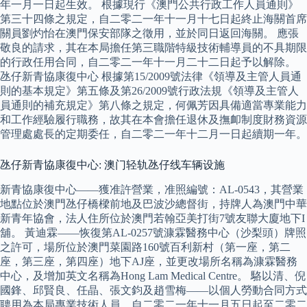
年一月一日起生效。 根據現行《澳門公共行政工作人員通則》
第三十四條之規定，自二零二一年十一月十七日起終止海關首席
關員劉灼怡在澳門保安部隊之徵用，並於同日返回海關。 應張
敬良的請求，其在本局擔任第三職階特級技術輔導員的不具期限
的行政任用合同，自二零二一年十一月二十二日起予以解除。
氹仔新青協康復中心 根據第15/2009號法律《領導及主管人員通
則的基本規定》第五條及第26/2009號行政法規《領導及主管人
員通則的補充規定》第八條之規定，何佩芳因具備適當專業能力
和工作經驗履行職務，故其在本會擔任退休及撫卹制度財務資源
管理處處長的定期委任，自二零二一年十二月一日起續期一年。
氹仔新青協康復中心: 澳门轻轨氹仔线车辆设施
新青協康復中心——獲准許營業，准照編號：AL-0543，其營業
地點位於澳門氹仔橋樑前地及巴波沙總督街，持牌人為澳門中華
新青年協會，法人住所位於澳門若翰亞美打街7號友聯大廈地下I
舖。 黃迪霖——恢復第AL-0257號漮霖醫務中心（沙梨頭）牌照
之許可，場所位於澳門菜園路160號百利新村（第一座，第二
座，第三座，第四座）地下AJ座，並更改場所名稱為漮霖醫務
中心，及增加英文名稱為Hong Lam Medical Centre。 駱以清、倪
國鋒、邱賢良、任晶、張文鈞及趙雪梅——以個人勞動合同方式
聘用為本局專業技術人員，自二零二一年十一月五日起至二零二