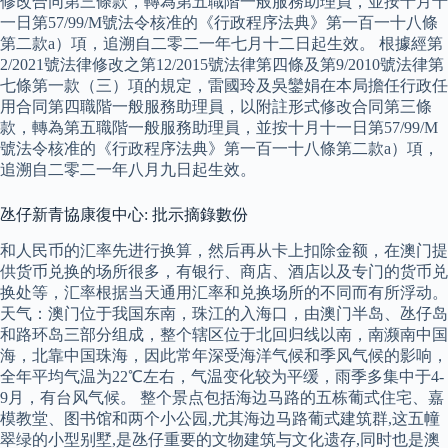
修改合同第三條款，轉為第五職階一般服務助理員，並按十月十
一日第57/99/M號法令核准的《行政程序法典》第一百一十八條
第二款a）項，追溯自二零二一年七月十二日起生效。 根據經第
2/2021號法律修改之第12/2015號法律第四條及第9/2010號法律第
七條第一款（三）項的規定，雷國玲及吳鑾娟在本局擔任行政任
用合同第四職階一般服務助理員，以附註形式修改合同第三條
款，轉為第五職階一般服務助理員，並按十月十一日第57/99/M
號法令核准的《行政程序法典》第一百一十八條第二款a）項，
追溯自二零二一年八月九日起生效。
氹仔新青協康復中心: 批示摘錄數份
和人民币的汇率先进行换算，然后再从卡上扣除金额，在澳门提
供货币兑换的场所很多，有银行、商店、酒店以及专门的货币兑
换处等，汇率根据当天通用汇率和兑换场所的不同而有所浮动。
天气：澳门位于我国东南，珠江的入海口，由澳门半岛、氹仔岛
和路环岛三部分组成，整个辖区位于北回归线以南，南濒南中国
海，北靠中国珠海，因此常年深受海洋气候和季风气候的影响，
全年平均气温为22℃左右，气温变化较为平缓，雨季多集中于4-
9月，有台风气候。 整个景点包括海边马路的五栋葡式住宅、嘉
模教堂、图书馆和两个小公园,尤其海边马路葡式建筑群,这五幢
翠绿的小型别墅,是氹仔重要的文物建筑与文化遗存,同时也是澳