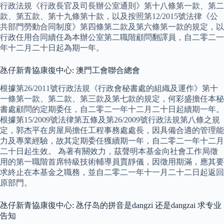
行政法規《行政長官及司長辦公室通則》第十八條第一款、第二
款、第五款、第十九條第十款，以及按照第12/2015號法律《公
共部門勞動合同制度》第四條第二款及第六條第一款的規定，以
行政任用合同續任為本辦公室第二職階顧問翻譯員，自二零二一
年十二月二十日起為期一年。
氹仔新青協康復中心: 澳門工會聯合總會
根據第26/2011號行政法規《行政會秘書處的組織及運作》第十
一條第一款、第二款、第三款及第七款的規定，何彩盛擔任本秘
書處顧問的定期委任，自二零二一年十二月二十日起續期一年。
根據第15/2009號法律第五條及第26/2009號行政法規第八條之規
定，郭杰平在房屋局擔任工程事務處處長，因具備合適的管理能
力及專業經驗，故其定期委任獲續期一年，自二零二一年十二月
二十日起生效。 為著有關效力，茲聲明本基金向社會工作局徵
用的第一職階首席特級技術輔導員賈靜儀，因徵用期滿，應其要
求終止在本基金之職務，並自二零二一年十一月二十二日起返回
原部門。
氹仔新青協康復中心: 氹仔岛的拼音是dangzi 还是dangzai 求专业
告知