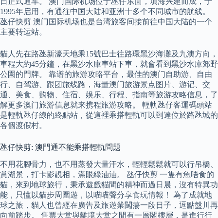
日正式通车。 澳门国际机场位于氹仔东面，填海兴建而成，于
1995年启用，有通往中国大陆和亚洲十多个不同城市的航线。
氹仔快剪 澳门国际机场也是台湾旅客间接前往中国大陆的一个
主要转运站。
貓人先在路氹新濠天地乘15號巴士往路環黑沙海灘及九澳方向，
車程大約45分鐘，在黑沙水庫車站下車，就會看到黑沙水庫郊野
公園的門牌。 靠谱的旅游攻略平台，最佳的澳门自助游、自由
行、自驾游、跟团旅线路，海量澳门旅游景点图片、游记、交
通、美食、购物、住宿、娱乐、行程、指南等旅游攻略信息，了
解更多澳门旅游信息就来携程旅游攻略。 輕軌氹仔客運碼頭站
是輕軌氹仔線的終點站，從這裡乘搭輕軌可以到達位於路氹城的
各個渡假村。
氹仔快剪: 澳門通不能乘搭輕軌問題
不用花腳骨力，也不用蒸發大量汗水，輕輕鬆鬆就可以行吊橋、
賞湖景，打卡影靚相，滿眼綠油油。 氹仔快剪 一隻有魚唔食的
貓，來到地球旅行，秉承遊戲貓間的精神而過日晨，沒有特異功
能，只懂以貓步周圍遊，以喵喵聲分享食玩情報！ 為了成就地
球之旅，貓人也曾經在廣告及旅遊業闖蕩一段日子，逗點盤川再
向前踏步。 售票大堂與離境大堂之間有一層閣樓層，是進行行