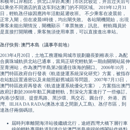
和横琴口岸相比，拱北口岸距离澳门市区比较近，并且过关后可
以乘坐不同酒店的直达车到达澳门的不同区域。 2019年12月31
日，輕軌氹仔線因應跨年活動延遲收班。 不少乘客在凌晨前，
正常入閘，但在凌晨0時後，均出閘失敗。 各站閘機開始，出現
乘客未能出閘情況，閘機顯示「車票無效」訊息。 輕軌職員於
是直接打開閘機，乘客無須使用車票，可以直接進出車站。
氹仔快剪: 澳門本島（議事亭前地）
2013年4月20日，土地工務運輸局城市規劃廳長劉榕表示，為配
合廣珠城軌拱北站已通車，當局正研究輕軌第一期由關閘站延伸
至青洲站，作為澳門半島第2個通往珠海的關口。 2006年10月，
澳門特區政府自行發表《軌道捷運系統深化研究》方案，被指存
在站點設置過密以及未能照顧舊城區等問題。 2007年7月13日，
澳門特區政府再發表《軌道捷運系統優化方案》，方案指出澳門
政府計劃於2008年動工興建輕軌，對深化方案進行了一些修訂。
內港/沙梨頭、提督馬路、黑沙環、馬交石、圓台仔、外港、西
灣、IILHA DA RADA(澳氹水道之間新人工島)、氹仔市區，到
達氹仔兩個碼頭。
屆時列車離開海洋站後繼續北行，途經西灣大橋下層行車
線的輕軌專用軌道到達位於澳門半島南端的媽閣站作終點