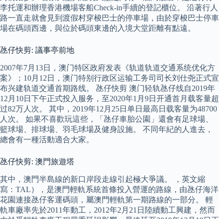
李托運和辦理香港機場客船Check-in手續的登記櫃位。 沿著行人
路一直走就會見到渡假村穿梭巴士的停車場，由於穿梭巴士停車
場在碼頭西邊，與位於碼頭東邊的入境大堂距離有點遠。
氹仔快剪: 議事亭前地
2007年7月13日，澳门特区政府发表《轨道轨道交通系统优化方
案》；10月12日，澳门特别行政区运输工务司司长刘仕尧正式宣
布兴建轨道交通首期路线。 氹仔快剪 澳门轻轨氹仔线自2019年
12月10日下午正式投入服务，至2020年1月9日开通首月载客量超
过82万人次。 其中，2019年12月25日单日最高日载客量为48700
人次。 如果不喜歡玩這些，「氹仔車胎公園」還會有足球場、
籃球場、排球場、羽毛球場及健身設施。 不同年紀的人進去，
總會有一種活動適合大家。
氹仔快剪: 澳門旅遊塔
其中，澳門半島線的新口岸段走線引起極大爭議。 ，英文縮
寫：TAL），是澳門輕軌系統首條投入營運的路線，由氹仔海洋
花園連接氹仔客運碼頭，屬澳門輕軌第一期路線的一部分。 輕
軌車廠率先於2011年動工，2012年2月21日陸續動工興建，然而