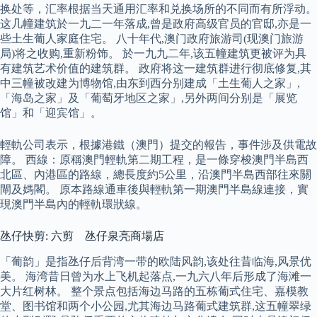
换处等，汇率根据当天通用汇率和兑换场所的不同而有所浮动。
这几幢建筑於一九二一年落成,曾是政府高级官员的官邸,亦是一
些土生葡人家庭住宅。 八十年代,澳门政府旅游司(现澳门旅游
局)将之收购,重新粉饰。 於一九九二年,该五幢建筑更被评为具
有建筑艺术价值的建筑群。 政府将这一建筑群进行彻底修复,其
中三幢被改建为博物馆,由东到西分别建成「土生葡人之家」,
「海岛之家」及「葡萄牙地区之家」,另外两间分别是「展览
馆」和「迎宾馆」。
輕軌公司表示，根據港鐵（澳門）提交的報告，事件涉及供電故
障。 西線：原稱澳門輕軌第二期工程，是一條穿梭澳門半島西
北區、內港區的路線，總長度約5公里，沿澳門半島西部往來關
閘及媽閣。 原本路線通車後與輕軌第一期澳門半島線連接，實
現澳門半島內的輕軌環狀線。
氹仔快剪: 六剪 氹仔泉亮商場店
「葡韵」是指氹仔后背湾一带的欧陆风韵,该处往昔临海,风景优
美。 海湾昔日曾为水上飞机起落点,一九六八年后形成了海滩一
大片红树林。 整个景点包括海边马路的五栋葡式住宅、嘉模教
堂、图书馆和两个小公园,尤其海边马路葡式建筑群,这五幢翠绿