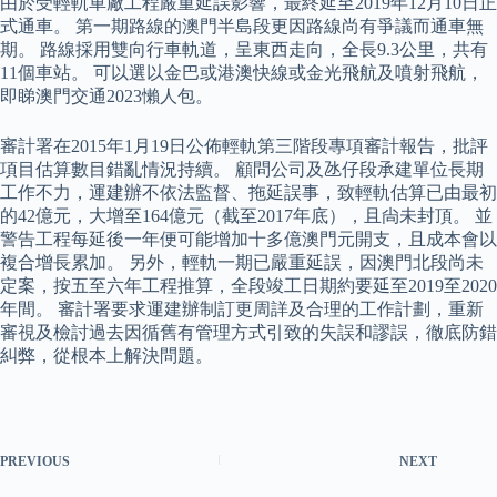
由於受輕軌車廠工程嚴重延誤影響，最終延至2019年12月10日正
式通車。 第一期路線的澳門半島段更因路線尚有爭議而通車無
期。 路線採用雙向行車軌道，呈東西走向，全長9.3公里，共有
11個車站。 可以選以金巴或港澳快線或金光飛航及噴射飛航，
即睇澳門交通2023懶人包。
審計署在2015年1月19日公佈輕軌第三階段專項審計報告，批評
項目估算數目錯亂情況持續。 顧問公司及氹仔段承建單位長期
工作不力，運建辦不依法監督、拖延誤事，致輕軌估算已由最初
的42億元，大增至164億元（截至2017年底），且尙未封頂。 並
警告工程每延後一年便可能增加十多億澳門元開支，且成本會以
複合增長累加。 另外，輕軌一期已嚴重延誤，因澳門北段尚未
定案，按五至六年工程推算，全段竣工日期約要延至2019至2020
年間。 審計署要求運建辦制訂更周詳及合理的工作計劃，重新
審視及檢討過去因循舊有管理方式引致的失誤和謬誤，徹底防錯
糾弊，從根本上解決問題。
PREVIOUS
NEXT