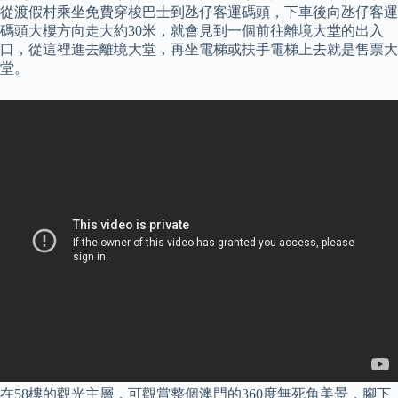
從渡假村乘坐免費穿梭巴士到氹仔客運碼頭，下車後向氹仔客運
碼頭大樓方向走大約30米，就會見到一個前往離境大堂的出入
口，從這裡進去離境大堂，再坐電梯或扶手電梯上去就是售票大
堂。
在58樓的觀光主層，可觀賞整個澳門的360度無死角美景，腳下