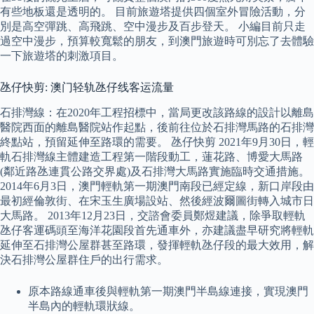
有些地板還是透明的。 目前旅遊塔提供四個室外冒險活動，分
別是高空彈跳、高飛跳、空中漫步及百步登天。 小編目前只走
過空中漫步，預算較寬鬆的朋友，到澳門旅遊時可別忘了去體驗
一下旅遊塔的刺激項目。
氹仔快剪: 澳门轻轨氹仔线客运流量
石排灣線：在2020年工程招標中，當局更改該路線的設計以離島
醫院西面的離島醫院站作起點，後前往位於石排灣馬路的石排灣
終點站，預留延伸至路環的需要。 氹仔快剪 2021年9月30日，輕
軌石排灣線主體建造工程第一階段動工，蓮花路、博愛大馬路
(鄰近路氹連貫公路交界處)及石排灣大馬路實施臨時交通措施。
2014年6月3日，澳門輕軌第一期澳門南段已經定線，新口岸段由
最初經倫敦街、在宋玉生廣場設站、然後經波爾圖街轉入城市日
大馬路。 2013年12月23日，交諮會委員鄭煜建議，除爭取輕軌
氹仔客運碼頭至海洋花園段首先通車外，亦建議盡早研究將輕軌
延伸至石排灣公屋群甚至路環，發揮輕軌氹仔段的最大效用，解
決石排灣公屋群住戶的出行需求。
原本路線通車後與輕軌第一期澳門半島線連接，實現澳門
半島內的輕軌環狀線。