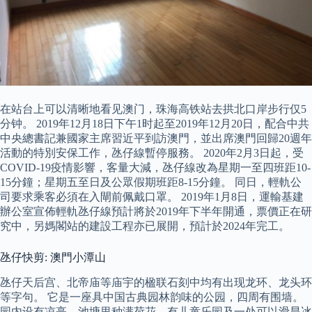
在站台上可以清晰地看见澳门，珠海高铁站去拱北口岸步行仅5
分钟。 2019年12月18日下午1时起至2019年12月20日，配合中共
中央總書記兼國家主席習近平到訪澳門，並出席澳門回歸20週年
活動的特別安保工作，氹仔線暫停服務。 2020年2月3日起，受
COVID-19疫情影響，客量大減，氹仔線改為星期一至四班距10-
15分鐘；星期五至日及公眾假期班距8-15分鐘。 同日，輕軌公
司要求乘客必須在入閘前佩戴口罩。 2019年1月8日，運輸基建
辦公室宣佈輕軌氹仔線預計將於2019年下半年開通，票價正在研
究中，另媽閣站的建設工程亦已展開，預計於2024年完工。
氹仔快剪: 澳門小潭山
氹仔天后宫、北帝庙等庙宇的楹联石刻中均有出现龙环、龙头环
等字句。 它是一座具中国古典园林韵味的公园，四周有围墙。
园内设有凉亭，池塘里种满荷花，有儿童乐园及一处可以滑旱冰