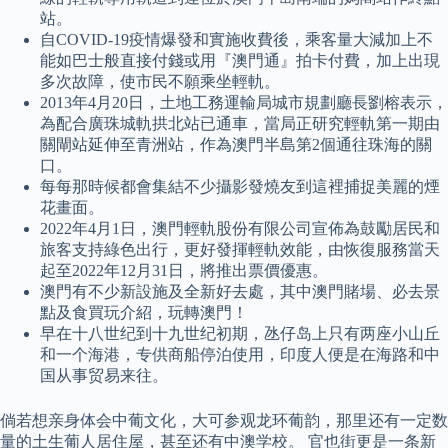
站。
自COVID-19疫情爆發和實施收費後，乘客量大減加上不
能如巴士般直接付錢或用『澳門通』拍卡付費，加上出現
多次故障，使市民不願乘坐輕軌。
2013年4月20日，土地工務運輸局城市規劃廳長劉榕表示，
為配合廣珠城軌拱北站已通車，當局正研究輕軌第一期由
關閘站延伸至青洲站，作為澳門半島第2個通往珠海的關
口。
每每那時候都會集結不少攝影發燒友到這裡捕捉美麗的煙
花畫面。
2022年4月1日，澳門輕軌股份有限公司宣佈為鼓勵居民和
旅客支持綠色出行，更好發揮輕軌效能，由恢復服務當天
起至2022年12月31日，將推出票價優惠。
澳門有不少新設施及全新好去處，其中澳門賭場、必去景
點及食買玩介紹，玩轉澳門！
早在十八世纪到十九世纪初期，氹仔岛上只有两座小山丘
和一个海港，专供商船停泊使用，印度人便是在海路和中
国从事贸易来往。
倘若想亲身体会中葡文化，大可参观龙环葡韵，那里还有一定数
量的土生葡人居住屋，甚至还有中澳学校。 官也街更是一条新