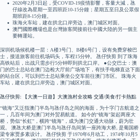
2020年2月3日起，受COVID-19疫情影響，客量大減，氹
仔線改為星期一至四班距10-15分鐘；星期五至日及公眾假
期班距8-15分鐘。
珠海火车站，建在拱北口岸旁边，澳门城区对面。
澳門國際機場也是台灣旅客間接前往中國大陸的另一個主
要轉運站。
深圳机场候机楼一层：A楼3号门、B楼6号门，设有免费穿梭巴
士，接送旅客前往机场码头，车程15分钟。 氹仔快剪 到了珠海
高铁站后，出战只需步行5分钟即到拱北口岸。 ●公交巴士：澳
门的巴士总站在澳门边检大厅前广场地下，有扶手电梯直达下面
的站台区，可以到巴士总站乘坐公交车前往澳门市区。 珠海火
车站，建在拱北口岸旁边，澳门城区对面。
氹仔快剪: 【大澳一日遊】大澳漁村全攻略 交通/美食/打卡熱點
“镜海”又泛指澳门半岛与氹仔岛之间的海面，为十字门古航道之
一，几百年间为澳门对外贸易航道。 如今的“镜海”架起两座大
桥，势似“长虹”，横跨“镜海”，成为澳门交通大动脉，蔚为壮
观。 澳氹大桥是澳门半岛与氹仔岛间第一座跨海大桥, 是葡国桥
梁专家贾多素设计。 氹仔快剪 于1970年6月动工，1974年10月5