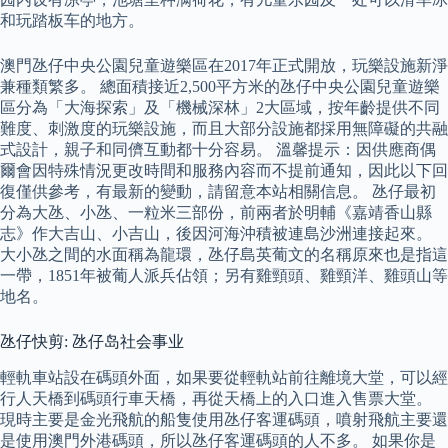
和玩踏板车的地方。
澳門氹仔中央公園兒童遊樂區在2017年正式開放，玩樂設施新淨
兼種類繁多。 總面積接近2,500平方米的氹仔中央公園兒童遊樂
區分為「大海探索」及「機械深林」2大區域，按年齡提供不同
難度、刺激度的玩樂設施，而且大部分設施都採用無障礙的共融
式設計，親子和同儕互動都十分容易。 溫馨提示：因供應商偶
爾會因特殊情況更改時間和服務內容而不提前通知，因此以下回
復僅供參考，有最新的變動，請留意本站相關信息。 氹仔最初
分為大氹、小氹、一粒米三部份，前兩者於明輔《嘉靖香山縣
志》作大吉山、小吉山，後因河海沖積被連島沙洲連接起來。
大小氹之間的水面稱為龍環，氹仔島英葡文的名稱原來也是指這
一帶，1851年被葡人派兵佔領；另有雞頸頭、雞頸洋、雞頭山等
地名。
氹仔快剪: 氹仔岛社会事业
輕軌車站設在碼頭外面，如果要從輕軌站前往離境大堂，可以經
行人天橋到碼頭行車天橋，再從天橋上的入口進入售票大堂。
現時主要是金光飛航的船隻使用氹仔客運碼頭，噴射飛航主要還
是使用澳門外港碼頭，所以氹仔客運碼頭的人不多。 如果你是