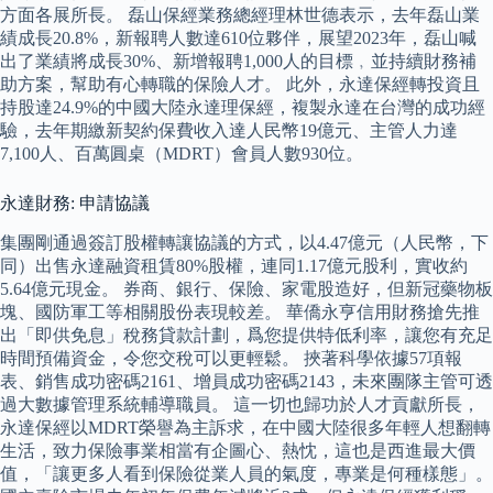
方面各展所長。 磊山保經業務總經理林世德表示，去年磊山業
績成長20.8%，新報聘人數達610位夥伴，展望2023年，磊山喊
出了業績將成長30%、新增報聘1,000人的目標﹐並持續財務補
助方案，幫助有心轉職的保險人才。 此外，永達保經轉投資且
持股達24.9%的中國大陸永達理保經，複製永達在台灣的成功經
驗，去年期繳新契約保費收入達人民幣19億元、主管人力達
7,100人、百萬圓桌（MDRT）會員人數930位。
永達財務: 申請協議
集團剛通過簽訂股權轉讓協議的方式，以4.47億元（人民幣，下
同）出售永達融資租賃80%股權，連同1.17億元股利，實收約
5.64億元現金。 券商、銀行、保險、家電股造好，但新冠藥物板
塊、國防軍工等相關股份表現較差。 華僑永亨信用財務搶先推
出「即供免息」稅務貸款計劃，爲您提供特低利率，讓您有充足
時間預備資金，令您交稅可以更輕鬆。 挾著科學依據57項報
表、銷售成功密碼2161、增員成功密碼2143，未來團隊主管可透
過大數據管理系統輔導職員。 這一切也歸功於人才貢獻所長，
永達保經以MDRT榮譽為主訴求，在中國大陸很多年輕人想翻轉
生活，致力保險事業相當有企圖心、熱忱，這也是西進最大價
值，「讓更多人看到保險從業人員的氣度，專業是何種樣態」。