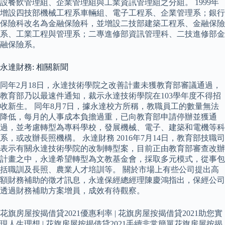
設餐飲管理組、企業管理組與工業資訊管理組之分組。 1999年
增設四技部機械工程系車輛組、電子工程系、企業管理系；銀行
保險科改名為金融保險科，並增設二技部建築工程系、金融保險
系、工業工程與管理系；二專進修部資訊管理科、二技進修部金
融保險系。
永達財務: 相關新聞
同年2月18日，永達技術學院之改善計畫未獲教育部審議通過，
教育部乃以最速件通知，裁示永達技術學院在103學年度不得招
收新生。 同年8月7日，據永達校方所稱，教職員工的數量無法
降低，每月的人事成本負擔過重，已向教育部申請停辦並獲通
過，並考慮轉型為專科學校，發展機械、電子、建築和電機等科
系，或改辦長照機構。 永達財務 2016年7月14日，教育部技職司
表示有關永達技術學院的改制轉型案，目前正由教育部審查改辦
計畫之中，永達希望轉型為文教基金會，採取多元模式，從事包
括職訓及長照、農業人才培訓等。 關於市場上有些公司提出高
額財務補助的徵才訊息，永達保經總經理陳慶鴻指出，保經公司
透過財務補助方案增員，成效有待觀察。
花旗房屋按揭借貸2021優惠利率 | 花旗房屋按揭借貸2021助您實
現人生理想 | 花旗房屋按揭借貸2021手續非常簡單花旗房屋按揭