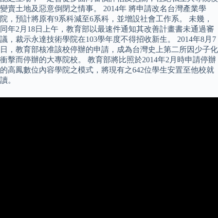
變賣土地及惡意倒閉之情事。 2014年 將申請改名台灣產業學
院，預計將原有9系科減至6系科，並增設社會工作系。 未幾，
同年2月18日上午，教育部以最速件通知其改善計畫書未通過審
議，裁示永達技術學院在103學年度不得招收新生。 2014年8月7
日，教育部核准該校停辦的申請，成為台灣史上第二所因少子化
衝擊而停辦的大專院校。 教育部將比照於2014年2月時申請停辦
的高鳳數位內容學院之模式，將現有之642位學生安置至他校就
讀。