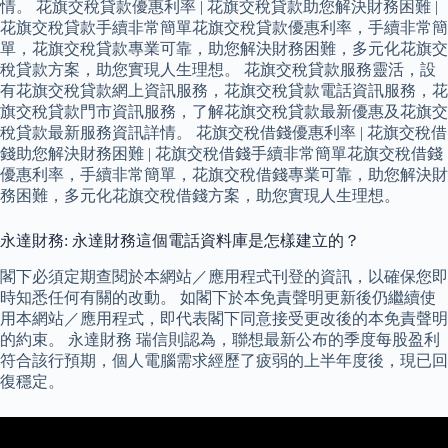
情。 花旗交稅貸款優惠利率 | 花旗交稅貸款助您解決財務困難 |
花旗交稅貸款手續非常簡單花旗交稅貸款優惠利率，手續非常簡
單，花旗交稅貸款專業可靠，助您解決財務困難，多元化花旗交
稅貸款方案，助您實現人生理想。 花旗交稅貸款服務靈活，設
有花旗交稅貸款網上資訊服務，花旗交稅貸款電話資訊服務，花
旗交稅貸款門市資訊服務，了解花旗交稅貸款最新優惠及花旗交
稅貸款最新服務資訊詳情。 花旗交稅借錢優惠利率 | 花旗交稅借
錢助您解決財務困難 | 花旗交稅借錢手續非常簡單花旗交稅借錢
優惠利率，手續非常簡單，花旗交稅借錢專業可靠，助您解決財
務困難，多元化花旗交稅借錢方案，助您實現人生理想。
永達財務: 永達財務這個電話資料庫是怎樣建立的？
閣下必須定期查閱於本網站／應用程式刊登的資訊，以確保您即
時知悉任何有關的改動。 如閣下於本免責聲明更新後仍繼續使
用本網站／應用程式，即代表閣下同意接受更改後的本免責聲明
的約束。 永達財務 瑞信則認為，聯想最新公布的季度每股盈利
符合該行預期，個人電腦需求經歷了疲弱的上半年度後，現已回
復穩定。