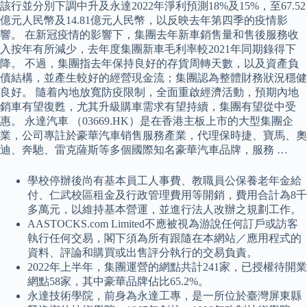
該行並分別下調中升及永達2022年淨利預測18%及15%，至67.52
億元人民幣及14.81億元人民幣，以反映去年第四季的疫情影
響。 在新冠疫情的影響下，集團去年新車銷售量和售後服務收
入按年有所減少，去年度集團新車毛利率較2021年同期錄得下
降。 不過，集團指去年保持良好的存貨周轉天數，以及資產負
債結構，並產生較好的經營現金流；集團認為整體財務狀況穩健
良好。 隨着內地放寬防疫限制，全面重啟經濟活動，預期內地
銷車有望復甦，尤其升級購車需求有望持續，集團有望從中受
惠。 永達汽車 （03669.HK）是在香港主板上市的大型集團企
業，公司專註於豪華汽車销售服務產業，代理保時捷、寶馬、奧
迪、奔馳、雷克薩斯等多個國際知名豪華汽車品牌，服務 …
學校停辦後尚有基本員工人事費、教職員公保養老年金給
付、仁武校區租金及行政管理費用等開銷，費用合計為8千
多萬元，以維持基本營運，並進行法人改辦之規劃工作。
AASTOCKS.com Limited不應被視為游說任何訂戶或訪客
執行任何交易，閣下須為所有跟隨在本網站／應用程式的
資料、評論和購買或出售評分執行的交易負責。
2022年上半年，集團運營的網點共計241家，已授權待開業
網點58家，其中豪華品牌佔比65.2%。
永達技術學院，前身為永達工專，是一所位於臺灣屏東縣