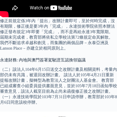
修正前規定係3年內「提出」改辦計畫即可，至於何時完成，沒
有期限，修正後是要3年內「完成」，永達技術學院依照本辦法
修正發布規定3年即要「完成」，而不是再給永達3年寬限期。
屆期未完成者，教育部將依私立學校法第72條規定命其解散。
我們不斷追求卓越和創見，而集團的兩個品牌－永泰亞洲及
Lanson Place－亦建立於相同原則上。
永達財務: 內地與澳門簽署駕駛證互認換領協議
（二）該法人104年6月15日送交之改辦計畫及相關資料，考量內
部仍未有共識，被退回改辦計畫。 該法人於105年4月21日重新
提報改辦計畫，擬轉型為教育法人之財團法人基金會。 教育部
已組成審查小組委員提供書面意見，並於105年7月18日函知學校
審查意見，該法人截至目前為止尚未函復修正後之改辦計畫。
（一）永達技術學院於103年7月31日申請停辦，教育部於103年8
月6日同意該校停辦。