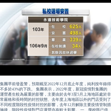
集團早前發盈警，預期截至2022年12月底止年度，純利按年錄得
不多於43%的下跌。 集團表示，2022年度，新冠疫情對集團的
運營產生較為嚴重的影響，主要由於去年3至5月上海地區處於非
常嚴格和長時間的封控狀態、去年度上海地區以外的門店受到了
不同程度階段性疫情封控的影響，去年12月解除主要疫情管制措
施後，階段性疫情對門店運營亦有較大影響。 一、學校既已停