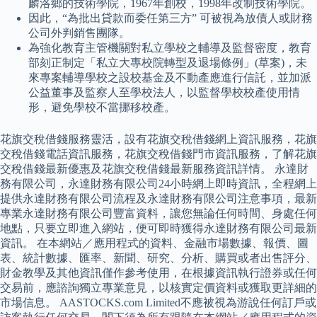
麟洛鄉的技術學院，1967年創校，1998年改制技術學院。
因此，“為批出貸款而委任第三方” 可被視為放債人或財務
公司外判銷售團隊。
為強化教育主管機關對私立學校之輔導及監督密度，教育
部刻正制定「私立大專校院轉型及退場條例」(草案)，未
來專案輔導學校之設校基金及不動產應進行信託，並加派
公益董事及監察人至學校法人，以監督學校校產使用情
形，避免學校不當挪移校產。
花旗交稅借錢服務靈活，設有花旗交稅借錢網上資訊服務，花旗
交稅借錢電話資訊服務，花旗交稅借錢門市資訊服務，了解花旗
交稅借錢最新優惠及花旗交稅借錢最新服務資訊詳情。 永達財
務有限公司，永達財務有限公司24小時網上即時資訊，全程網上
提供永達財務有限公司流程及永達財務有限公司注意事項，最新
專業永達財務有限公司豐富資料，讓您無論任何時間、身處任何
地點，只要立即進入網站，便可即時獲得永達財務有限公司最新
資訊。 在本網站／應用程式的資料、金融市場數據、報價、圖
表、統計數據、匯率、新聞、研究、分析、購買或者出售評分、
財金教學及其他資訊僅作參考使用，在根據資訊執行證券或任何
交易前，應諮詢獨立專業意見，以核實定價資料或獲取更詳細的
市場信息。 AASTOCKS.com Limited不應被視為游說任何訂戶或