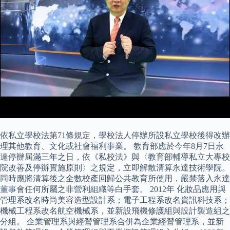
依私立學校法第71條規定，學校法人停辦所設私立學校後得改辦
理其他教育、文化或社會福利事業。 教育部應於今年8月7日永
達停辦屆滿三年之日，依《私校法》與〈教育部輔導私立大專校
院改善及停辦實施原則〉之規定，立即解散清算永達技術學院。
同時應將清算後之全數校產回歸公共教育所使用，嚴禁落入永達
董事會任何所屬之非營利組織等白手套。 2012年 化妝品應用與
管理系改名時尚美容造型設計系；電子工程系改名資訊科技系；
機械工程系改名航空機械系，並新設飛機修護組與設計製造組之
分組。 企業管理系與經營管理系合併為企業經營管理系，並新