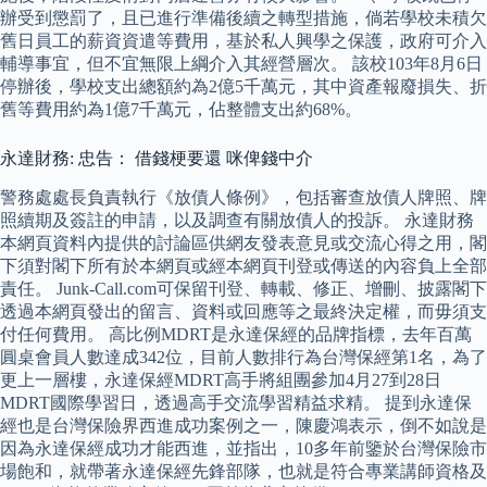
辦受到懲罰了，且已進行準備後續之轉型措施，倘若學校未積欠
舊日員工的薪資資遣等費用，基於私人興學之保護，政府可介入
輔導事宜，但不宜無限上綱介入其經營層次。 該校103年8月6日
停辦後，學校支出總額約為2億5千萬元，其中資產報廢損失、折
舊等費用約為1億7千萬元，佔整體支出約68%。
永達財務: 忠告： 借錢梗要還 咪俾錢中介
警務處處長負責執行《放債人條例》，包括審查放債人牌照、牌
照續期及簽註的申請，以及調查有關放債人的投訴。 永達財務
本網頁資料內提供的討論區供網友發表意見或交流心得之用，閣
下須對閣下所有於本網頁或經本網頁刊登或傳送的內容負上全部
責任。 Junk-Call.com可保留刊登、轉載、修正、增刪、披露閣下
透過本網頁發出的留言、資料或回應等之最終決定權，而毋須支
付任何費用。 高比例MDRT是永達保經的品牌指標，去年百萬
圓桌會員人數達成342位，目前人數排行為台灣保經第1名，為了
更上一層樓，永達保經MDRT高手將組團參加4月27到28日
MDRT國際學習日，透過高手交流學習精益求精。 提到永達保
經也是台灣保險界西進成功案例之一，陳慶鴻表示，倒不如說是
因為永達保經成功才能西進，並指出，10多年前鑒於台灣保險市
場飽和，就帶著永達保經先鋒部隊，也就是符合專業講師資格及