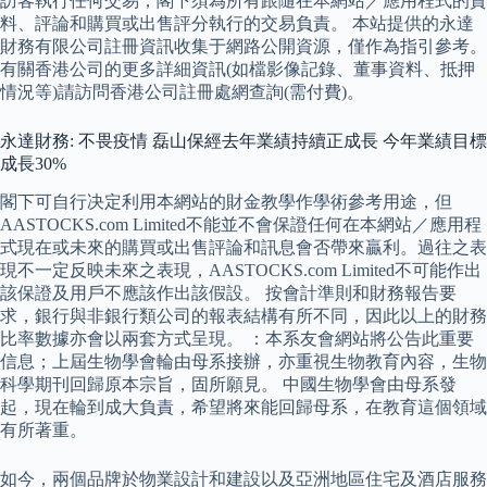
訪客執行任何交易，閣下須為所有跟隨在本網站／應用程式的資
料、評論和購買或出售評分執行的交易負責。 本站提供的永達
財務有限公司註冊資訊收集于網路公開資源，僅作為指引參考。
有關香港公司的更多詳細資訊(如檔影像記錄、董事資料、抵押
情況等)請訪問香港公司註冊處網查詢(需付費)。
永達財務: 不畏疫情 磊山保經去年業績持續正成長 今年業績目標
成長30%
閣下可自行决定利用本網站的財金教學作學術參考用途，但
AASTOCKS.com Limited不能並不會保證任何在本網站／應用程
式現在或未來的購買或出售評論和訊息會否帶來贏利。過往之表
現不一定反映未來之表現，AASTOCKS.com Limited不可能作出
該保證及用戶不應該作出該假設。 按會計準則和財務報告要
求，銀行與非銀行類公司的報表結構有所不同，因此以上的財務
比率數據亦會以兩套方式呈現。 ：本系友會網站將公告此重要
信息；上屆生物學會輪由母系接辦，亦重視生物教育內容，生物
科學期刊回歸原本宗旨，固所願見。 中國生物學會由母系發
起，現在輪到成大負責，希望將來能回歸母系，在教育這個領域
有所著重。
如今，兩個品牌於物業設計和建設以及亞洲地區住宅及酒店服務