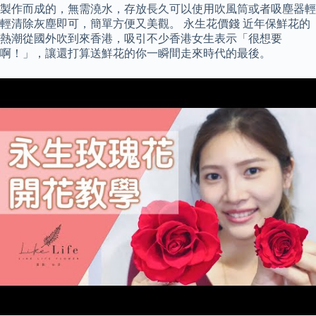
製作而成的，無需澆水，存放長久可以使用吹風筒或者吸塵器輕
輕清除灰塵即可，簡單方便又美觀。 永生花價錢 近年保鮮花的
熱潮從國外吹到來香港，吸引不少香港女生表示「很想要
啊！」，讓還打算送鮮花的你一瞬間走來時代的最後。