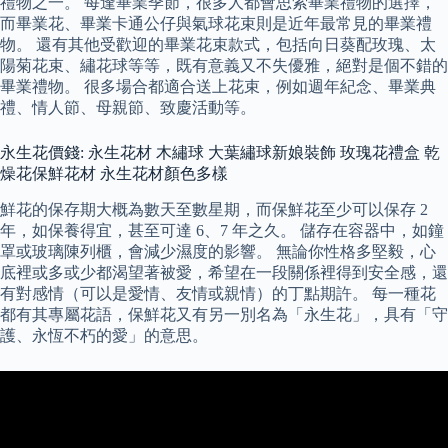
禮物之一。 每逢畢業季節，很多人都會思索畢業禮物的選擇，
而畢業花、畢業卡通公仔與氣球花束則是近年最常見的畢業禮
物。 還有其他受歡迎的畢業花束款式，包括向日葵配玫瑰、太
陽菊花束、繡花球等等，既有意義又不失優雅，絕對是個不錯的
畢業禮物。 很多場合都適合送上花束，例如週年紀念、畢業典
禮、情人節、母親節、致慶活動等。
永生花價錢: 永生花材 木繡球 大葉繡球新娘裝飾 玫瑰花禮盒 乾
燥花保鮮花材 永生花材顏色多樣
鮮花的保存期大概為數天至數星期，而保鮮花至少可以保存 2
年，如保養得宜，甚至可達 6、7 年之久。 儲存在容器中，如鐘
罩或玻璃陳列櫃，會減少濕度的影響。 無論你性格多堅毅，心
底裡或多或少都渴望著被愛，希望在一段關係裡得到安全感，還
有對感情（可以是愛情、友情或親情）的丁點期許。 每一種花
都有其專屬花語，保鮮花又有另一別名為「永生花」，具有「守
護、永恆不朽的愛」的意思。