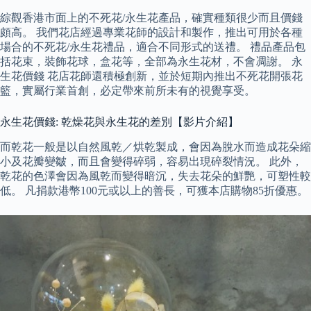
綜觀香港市面上的不死花/永生花產品，確實種類很少而且價錢
頗高。 我們花店經過專業花師的設計和製作，推出可用於各種
場合的不死花/永生花禮品，適合不同形式的送禮。 禮品產品包
括花束，裝飾花球，盒花等，全部為永生花材，不會凋謝。 永
生花價錢 花店花師還積極創新，並於短期內推出不死花開張花
籃，實屬行業首創，必定帶來前所未有的視覺享受。
永生花價錢: 乾燥花與永生花的差別【影片介紹】
而乾花一般是以自然風乾／烘乾製成，會因為脫水而造成花朵縮
小及花瓣變皺，而且會變得碎弱，容易出現碎裂情況。 此外，
乾花的色澤會因為風乾而變得暗沉，失去花朵的鮮艷，可塑性較
低。 凡捐款港幣100元或以上的善長，可獲本店購物85折優惠。