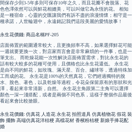
間保存少則3-5年多則可保存10年之久，而且花瓣不會脫落、花
色色澤依然可以與鮮花相媲美，可以叫做它為永恆的花。 相知
是一種宿命，心靈的交匯讓我們有訴不盡的浪漫情懷；相守是一
種承諾，人世輪迴中，永遠銘記我們這段美麗的愛情故事！
永生花價錢: 商品名稱PF-205
店面佈置的範圍通常較大，且更換頻率不高，如果選擇鮮花可能
一週就要更換一次，對店家而言會是非常麻煩的一件事，也是一
筆支出。 而乾燥花能一次性解決店面佈置需求，對比永生花的
話有較大較多的花種可使用，且價格也比永生花還低。 永生花
是由不同的鮮花，如玫瑰、滿天星、百合、繡球等，透過特殊加
工而成的花。 永生花是100%的天然真花，它們經過獨特的脫
水、脫色、著色，以及乾燥等過程，令花朵保留原有的形狀和光
澤，看起來非常清新，自然。 永生花主角跟第二主角可以選擇
顏色一深一淺搭配，或者是兩個不同色系，這樣子整個作品最後
看起來會比較搶眼。
永生花價錢: 仿真花 人造花 永生花 拍照道具 仿真植物花 假花 裝
飾 擺飾 高端仿真花洋桔梗 高檔花材 香檳粉桔梗 新娘手捧花配
婚