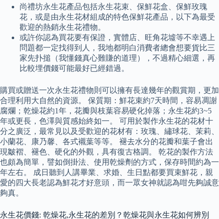
尚禮坊永生花產品包括永生花束、保鮮花盒、保鮮玫瑰
花，或是由永生花材組成的特色保鮮花產品，以下為最受
歡迎的熱銷永生花禮物。
或許你認為買花要有保證，實體店、旺角花墟等不幸遇上
問題都一定找得到人，我地都明白消費者總會想要貨比三
家先扑搥（我懂錢真心難賺的道理），不過精心細選，再
比較埋價錢可能最好已經錯過。
購買或贈送一次永生花禮物則可以擁有長達幾年的觀賞期，更加
合理利用大自然的資源。 保質期：鮮花束約7天時間，容易凋謝
腐爛；乾燥花約1年，花瓣與枝葉容易硬化掉落；永生花約3~5
年或更長，色澤與質感始終如一。 可用於製作永生花的花材十
分之廣泛，最常見以及受歡迎的花材有：玫瑰、繡球花、茉莉、
小蘭花、康乃馨、各式襯葉等等。 褪去水分的花瓣和葉子會出
現皺褶、褪色、硬化的外觀，具有復古格調。 乾花的製作方法
也頗為簡單，譬如倒掛法、使用乾燥劑的方式，保存時間約為一
年左右。 成日聽到人講畢業、求婚、生日點都要買束鮮花，親
愛的四大長老認為鮮花才好意頭，而一眾女神就認為咁先夠誠意
夠真。
永生花價錢: 乾燥花,永生花的差別？乾燥花與永生花如何辨別