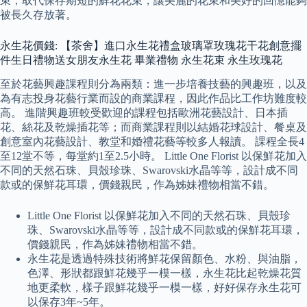
束，取代保存期短的鮮花花束，讓美麗的花束和美好的回憶能夠
被長久存放著。
永生花價錢: 【茶舍】進口永生花禮盒玻璃罩玫瑰花干花創意擺
件生日禮物送女朋友永生花 畢業禮物 永生花束 永生玫瑰花
至於花藝興趣課程則分為兩類：進一步培養技藝的興趣班，以及
為有志投身花藝行業而設的商業課程，因此作品比工作坊難度較
高。 進階興趣班較受歡迎的課程包括歐洲花藝設計、日本插
花、絲花及乾燥插花等；而商業課程則以結婚花球設計、餐桌及
創意室內花藝設計、教堂和婚禮花藝等較多人報讀。 課程全長4
至12堂不等，每堂約1至2.5小時。 Little One Florist 以保鮮花加入
不同的天然石珠、貝殼珍珠、Swarovski水晶等等，設計成不同
款或的保鮮花耳環，價錢親民，作為姊妹禮物相當不錯。
Little One Florist 以保鮮花加入不同的天然石珠、貝殼珍
珠、Swarovski水晶等等，設計成不同款或的保鮮花耳環，
價錢親民，作為姊妹禮物相當不錯。
永生花是透過特殊技術將鮮花保留顏色、水粉、與油脂，
色澤、形狀都跟鮮花幾乎一模一樣，永生花比起乾燥花質
地更柔軟，樣子跟鮮花幾乎一模一樣，好好保存永生花可
以保存3年~5年。