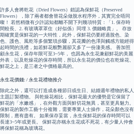
許多人會將乾花（Dried Flowers）錯認為保鮮花（Preserved
Flowers），除了兩者都會替花朵做脫水程序外，其實完全唔同
㗎！ 若然稍微有少許認知都離不開下列幾項特質：「1. 保存時
間較長、2. 有玻璃罩罩住（好似係）同埋 3. 價錢略貴」。 存放
期確實是保鮮花的一大特性，此外，保鮮花仍要經過脫色、染
色、護色、風乾等多個繁瑣步驟，其花瓣的色澤與觸感方能經得
起時間的洗禮，如若鮮花般艷麗卻又多了一份淒美感。 善加照
顧永生花，保存年限可至3~5年， 也因為永生花兼顧鮮花的美麗
外表，以及乾燥花的保存時間，所以永生花的價位也在乾燥花、
鮮花之上，是三者之中價格最高的。
永生花價錢: / 永生花禮物推介
除此之外，還可以打造成各種節日或生日、結婚週年禮物的私人
主題訂製禮物。 與乾燥花相比，保鮮花最大的優勢是它保留了
鮮花的「水嫩感」，在外觀方面與鮮切花無異，甚至更具魅力。
保鮮花的製作工藝十分複雜，需要專業人士操作，花朵顏色沒有
限制，應有盡有。 如果保存妥當，永生保鮮花的保存時間可以
長達3~5年或更長。 保鮮花亦稱永生花或不死花，有少量人仲會
將保鮮花稱為玻璃花。