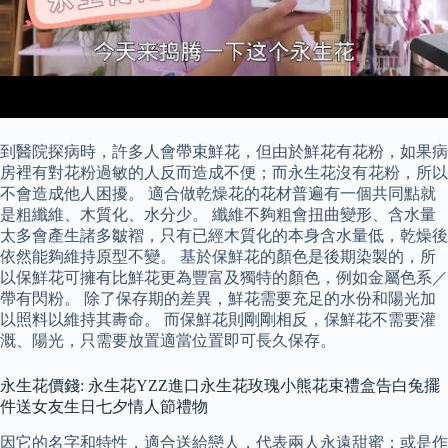
到醫院探病時，許多人會帶束鮮花，但由於鮮花有花粉，如果病
房裡有對花粉過敏的人反而造成不便；而永生花沒有花粉，所以
不會造成他人困擾。 適合做乾燥花的花材普遍有一個共同點就
是粗纖維、木質化、水分少。 纖維不夠粗會扭曲變形、含水量
太多會產生諸多皺褶，只有已經木質化的本身含水量低，乾燥後
依然能夠維持原型不變。 基於保鮮花的顏色是後期染製的，所
以保鮮花可擁有比鮮花更為豐富及獨特的顏色，例如金屬色系／
帶有閃粉。 除了保存期的差異，鮮花需要充足的水份和陽光加
以照料以維持其夀命。 而保鮮花則剛剛相反，保鮮花不需要灌
溉、陽光，只需要放置適當位置即可長久保存。
永生花價錢: 永生花YZZ進口永生花玫瑰小熊花束禮盒告白兔擺
件送女友生日七夕情人節禮物
因它的名字和特性，適合送給戀人，代表兩人永遠甜蜜；或是作