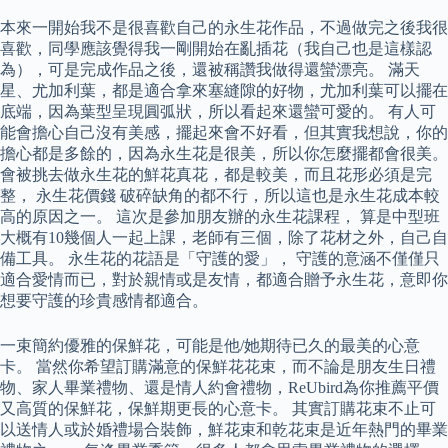
本來一開始我不是很喜歡自己的永生花作品，不過做完之後我很
喜歡，同學應該覺得我一剛開始在亂插花（我自己也是這樣認
為），可是完成作品之後，還被稱讚我做得還蠻漂亮。 滿天
星、尤加利葉，都是適合拿來塞縫隙的好物，尤加利葉可以擺在
底端，因為葉型呈現圓弧狀，所以看起來還蠻可愛的。 有人可
能會擔心自己沒有美感，擺起來會不好看，但其實我想說，你的
擔心都是多餘的，因為永生花是很美，所以你怎麼擺都會很美。
會被挑去做永生花的鮮花真花，都是較美，而且花形必須是完
整， 永生花價錢 破碎缺角的都不行，所以這也是永生花成本較
高的原因之一。 這次是參加朋友辦的永生花課程， 算是中型班
大概有10幾個人一起上課，老師有三個，除了花材之外，自己自
備工具。 永生花的花語是「守護的愛」， 守護的意涵不僅僅只
適合愛情而已，對於親情或是友情，都適合贈予永生花，意即你
想要守護的珍貴感情都適合。
一束簡約優雅的保鮮花，可能是他/她期待已久的最美的心意
卡。 當然你希望訂購滿意的保鮮花花束，而不論是朋友生日禮
物、家人畢業禮物、還是情人約會禮物，ReUbird為你推薦平價
又高質的保鮮花，保鮮期更長的心意卡。 其實訂購花束不止可
以送情人或於婚禮場合裝飾，鮮花束和乾花束是近年熱門的畢業