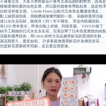
不過要注意，大多天然乾燥花不會有太過高調的鮮艷色，因為是
植物逐漸枯萎的自然反應，所以顏色都會有帶點枯黃，或是色澤
比較淡有復古感。 Léselle Florist 以歐式五角形金屬邊玻璃盒，
配上絨質戒指座，突顯鑽戒璀燦閃耀的一面。 花藝師選用頂級
進口永生花花材，能保存 3 到 5 年不褪色。 而盒內暗藏按鈕，
有LED 燈串發光，即使在晚上求婚，同樣美麗。 VAVAJO旗下
純手工精緻的日式永生永生花，完美詮釋了日本高貴雅致的純熟
花藝和優秀技術，用5-8cm 的特大花朵媲美鮮花的質感與生動，
讓花期更久，愛意如初。 許多家庭會購買鮮花作為佛堂供花，
但是鮮花需要經常照顧，並且要定期更換。