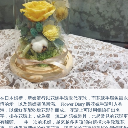
在日本婚禮，新娘流行以花嫁手環取代花球，而花嫁手環象徵永
恆的愛，以及婚姻關係圓滿。 Flower Diary 將花嫁手環引入香
港，以保鮮花配乾燥花製作而成。 花環上可以用鋁線扭出名
字，掛在花環上，成為獨一無二的陪嫁道具，比起常見的花球更
有噱頭。 一生一次的求婚，越來越多男孩傾向選擇永生玫瑰花