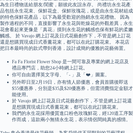
為生日禮物送給朋友/閨蜜，願彼此友誼永存。 尚禮坊永生花產
品包括永生花束、保鮮花盒、保鮮玫瑰花，或是由永生花材組成
的特色保鮮花產品，以下為最受歡迎的熱銷永生花禮物。 因為
製作過程的不同，直接影響了永生花與乾燥花的外觀差異，永生
花會看起來更像是「真花」摸到永生花的觸感也保有鮮花的柔嫩
觸感。 於 Vavajo 網上訂花及日式花藝創作下，不管是網上訂花
還是想購買現成日式香薰花束，都可以在此訂購花束。 本花店
把日本最時尚的款式帶到香港，設計成簡約優雅的花藝佈置。
Fa Fa Florist Flower Shop 是一間可靠及專業的網上花店及
禮品專門店，助您24小時網上訂花。
你可自由選擇英文字母、「- 」及「❤️」圖案。
另外即日至2月19日，亦有情人節優惠，會員首購後即送
$55優惠券，分別是$35及$20優惠券，但需消費指定金額才
能使用。
於 Vavajo 網上訂花及日式花藝創作下，不管是網上訂花還
是想購買現成日式香薰花束，都可以在此訂購花束。
我們的永生花採用優質進口粉色玫瑰鮮花，經120道工序製
作而成，這款兩小無猜永生花，表示情侶間純真的感情。
Toby 集合香港最佳花藝師，為客戶提供不同類別的花藝課程，