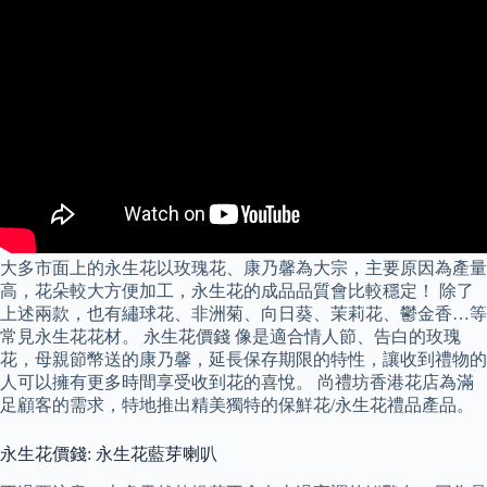
大多市面上的永生花以玫瑰花、康乃馨為大宗，主要原因為產量
高，花朵較大方便加工，永生花的成品品質會比較穩定！ 除了
上述兩款，也有繡球花、非洲菊、向日葵、茉莉花、鬱金香…等
常見永生花花材。 永生花價錢 像是適合情人節、告白的玫瑰
花，母親節幣送的康乃馨，延長保存期限的特性，讓收到禮物的
人可以擁有更多時間享受收到花的喜悅。 尚禮坊香港花店為滿
足顧客的需求，特地推出精美獨特的保鮮花/永生花禮品產品。
永生花價錢: 永生花藍芽喇叭